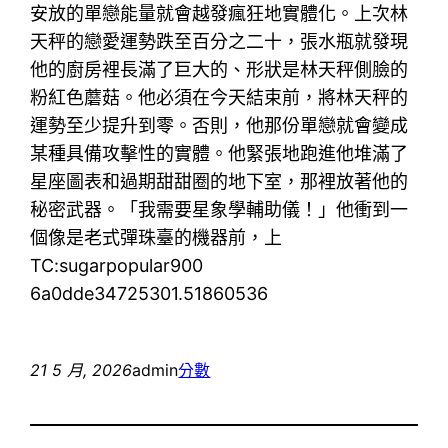
安放的單戀能量就會越發瘋狂地實體化。上次林
天秤的戀愛運勢跌至百分之二十，張水瓶就發現
他的廚房裡長滿了巨大的、形狀是林天秤側臉的
粉紅色蘑菇。他必須在今天結束前，將林天秤的
運勢至少提升到零。否則，他那份單戀就會變成
某種具備攻擊性的實體。他緊張地跑進他堆滿了
星座圖表和過期甜甜圈的地下室，那裡放著他的
秘密武器。「我需要星象學輔助儀！」他衝到一
個像是老式彈珠臺的機器前，上
TC:sugarpopular900
6a0dde34725301.51860536
21 5 月, 2026
admin
分數