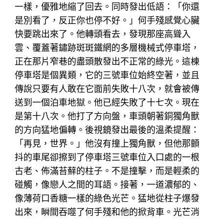
一樣，優雅地縮了回去。同時發出低語：「你還
是別看了，反正你也停不好。」何手殘感覺心臟
快要跳出來了。他轉頭看去，發現那座高聳入
雲、覆蓋著鏽跡斑斑鐵網的多層機械式停車塔，
正在那片窄巷的盡頭散發出不正常的綠光。這棟
停車塔是個異類，它的三號車位始終空著，並且
傳說只要有人敢在它面前失敗十八次，就會被傳
送到一個泊車地獄。他已經失敗了十七次。現在
是第十八次。他打了方向盤，車頭朝著銅獨角獸
的方向猛地偏轉。後視鏡發出最後的溫柔提醒：
「再見，世界。」他沒有撞上獨角獸，但他那顫
抖的車尾卻擦到了停車塔三號車位入口處的一根
古老、佈滿苔蘚的柱子。不是撞擊，而是輕柔的
碰觸，像戀人之間的耳語。接著，一道濃郁的、
像薄荷口香糖一樣的綠色光芒。猛地從柱子爆發
出來，瞬間吞噬了何手殘和他的掀背車。光芒消