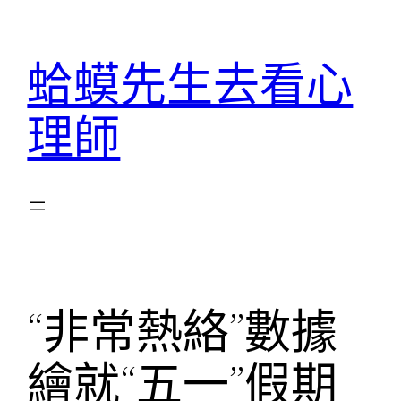
跳
至
蛤蟆先生去看心
主
要
理師
內
容
“非常熱絡”數據
繪就“五一”假期