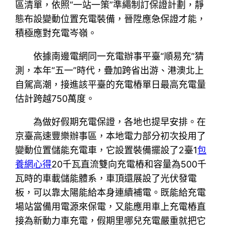
區清單，依照“一站一策”準繩制訂保證計劃，靜
態布設變動位置充電裝備，晉陞應急保證才能，
積極應對充電岑嶺。
依據南邊電網同一充電辦事平臺“順易充”猜
測，本年“五一”時代，疊加跨省出游、港澳北上
自駕高潮，接進該平臺的充電樁單日最高充電量
估計跨越750萬度。
為做好假期充電保證，各地也提早安排。在
京臺高速豐樂辦事區，本地電力部分初次投用了
變動位置儲能充電車，它設置裝備擺設了2臺1
包
養網心得
20千瓦直流雙向充電樁和容量為500千
瓦時的車載儲能體系，車頂還展設了光伏發電
板，可以靠太陽能給本身連續補電。既能給充電
場站當備用電源來保電，又能應用車上充電樁直
接為新動力車充電，假期里哪兒充電嚴重就把它