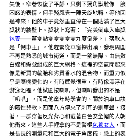
失後，窄巷恢復了平靜，只剩下獨角獸雕像一臉
困惑的表情。何手殘感覺一陣天旋地轉，等他回
過神來，他的車子竟然垂直停在一個貼滿了巨大
獎狀的牆壁上。獎狀上寫著：「完美倒車入庫獎
包養
——第零點零零零零零九度偏差。」落款人
是「倒車王」。他趕緊從車窗探出頭，發現周圍
不再是熟悉的城市街道，而是一望無際、由無數
白線和編號組成的巨大網格。這裡的空氣聞起來
像是新買的輪胎和劣質香水的混合物，而重力似
乎是隨機變化的，有時感覺很重，有時像漂浮在
游泳池裡。他試圖按喇叭，但喇叭發出的不是
「叭叭」，而是他童年時學會的、關於泊車口訣
的魔性兒歌。四面八方傳來了刺耳的剎車聲，接
著，一群穿著反光背心和戴著白色安全帽的人朝
他衝來。這些人手裡拿的不是警棍
包養女人
，而
是長長的測量尺和巨大的電子角度儀，臉上的表