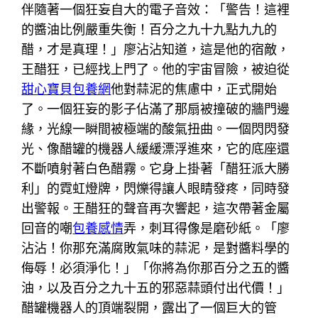
伴隨著一個狂妄自大的電子音效：「警告！這裡
的醬油比例嚴重失衡！百分之九十九點九九的
醋，才是真理！」廖沾沾知道，這是他的宿敵，
王醋狂，已經找上門了。他的宇宙冒險，被迫從
甜心寶貝包養網
他對蒜泥的焦慮中，正式開始
了。一個狂妄的影子佔滿了那扇被撞破的牆門邊
緣，光線一瞬間被極端的酸氣扭曲。一個閃閃發
光、像醋罐的機器人緩緩漂浮進來，它的底座還
不斷噴射著白色醋霧。它身上掛著「醋狂派大勝
利」的霓虹燈牌，閃爍得讓人眼睛發疼，同時發
出警報。王醋狂的聲音再次響起，這次帶著金屬
回音的嘲
包養感情
弄，刺耳得像是磨砂紙。「廖
沾沾！你那充滿腐敗氣味的蒜泥，是對醬料學的
侮辱！必須淨化！」「你將為你那百分之五的醬
油，以及百分之九十五的邪惡蒜頭付出代價！」
醋罐機器人的頂端裂開，露出了一個巨大的管