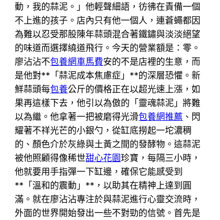
動，我的蒜泥。」他輕聲細語，彷彿在責備一個
不上進的孩子。店內只有他一個人，連蒼蠅都因
為難以忍受那股陳年蒜頭混合著鐵鏽與淡淡絕望
的味道而選擇繞道飛行。今天的營業額是：零。
廖沾沾不
包養網車馬費
安的不是店裡的生意，而
是他對**「蒜泥成本焦慮症」**的深層恐懼。新
鮮蒜頭每
包養
公斤的價格正在以超光速上漲，如
果再這樣下去，他引以為傲的「靈魂蒜泥」將難
以為繼。他拿著一把被磨得光滑
包養網推薦
、閃
耀著不祥光芒的小銀勺，從缸底撈起一坨濃稠
的、顏色介於灰綠與土黃之間的發酵物。這蒜泥
被他照顧得像稀世
甜心花園
珍寶，每隔三小時，
他就要用手指彈一下缸邊，確保它能感受到
**「溫和的震動」**，以助其在精神上達到圓
滿。就在廖沾沾專注於與蒜泥進行心靈交流時，
外面的世界開始發出一些不對勁的信號。首先是