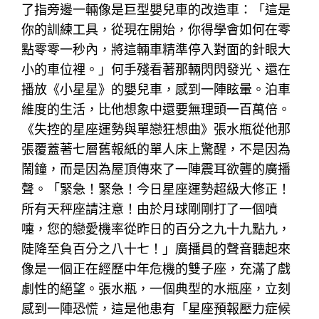
了指旁邊一輛像是巨型嬰兒車的改造車：「這是
你的訓練工具，從現在開始，你得學會如何在零
點零零一秒內，將這輛車精準停入對面的針眼大
小的車位裡。」何手殘看著那輛閃閃發光、還在
播放《小星星》的嬰兒車，感到一陣眩暈。泊車
維度的生活，比他想象中還要無理頭一百萬倍。
《失控的星座運勢與單戀狂想曲》張水瓶從他那
張覆蓋著七層舊報紙的單人床上驚醒，不是因為
鬧鐘，而是因為屋頂傳來了一陣震耳欲聾的廣播
聲。「緊急！緊急！今日星座運勢超級大修正！
所有天秤座請注意！由於月球剛剛打了一個噴
嚏，您的戀愛機率從昨日的百分之九十九點九，
陡降至負百分之八十七！」廣播員的聲音聽起來
像是一個正在經歷中年危機的雙子座，充滿了戲
劇性的絕望。張水瓶，一個典型的水瓶座，立刻
感到一陣恐慌，這是他患有「星座預報壓力症候