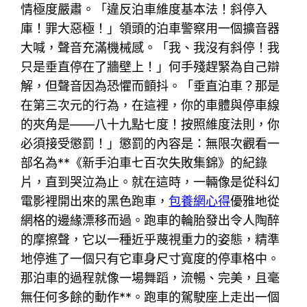
情極度嚴肅。「違反泊車維度基本法！斜停入
庫！罪大惡極！」領頭的泊車警察用一個擴音器
大喊，聲音充滿機械感。「我、我沒有斜停！我
只是垂直停在了牆壁上！」何手殘趕緊為自己辯
解，但聲音因為恐懼而顫抖。「垂直泊車？那是
在第三次元的行為，在這裡，你的車體與停車線
的夾角是——八十九點七度！按照維度法則，你
必須接受懲罰！」懲罰的內容是：無限次觀看一
部名為**《新手泊車七百次失敗集錦》的紀錄
片，直到哭泣為止。就在這時，一輛像是從科幻
電影裡開出來的黑色跑車，
包養網心得
優雅地從
網格的邊緣漂移而過。跑車的輪胎發出令人陶醉
的摩擦聲，它以一種近乎蔑視重力的姿態，精準
地停進了一個只有它車身尺寸寬度的停車格中。
那泊車的過程就像一場舞蹈，流暢、完美，且毫
無任何多餘的動作**。跑車的駕駛座上走出一個