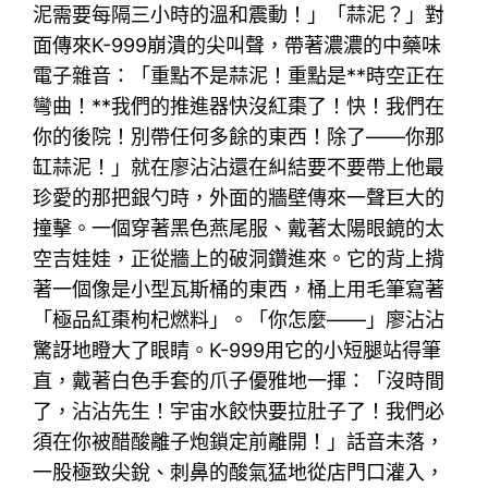
泥需要每隔三小時的溫和震動！」「蒜泥？」對
面傳來K-999崩潰的尖叫聲，帶著濃濃的中藥味
電子雜音：「重點不是蒜泥！重點是**時空正在
彎曲！**我們的推進器快沒紅棗了！快！我們在
你的後院！別帶任何多餘的東西！除了——你那
缸蒜泥！」就在廖沾沾還在糾結要不要帶上他最
珍愛的那把銀勺時，外面的牆壁傳來一聲巨大的
撞擊。一個穿著黑色燕尾服、戴著太陽眼鏡的太
空吉娃娃，正從牆上的破洞鑽進來。它的背上揹
著一個像是小型瓦斯桶的東西，桶上用毛筆寫著
「極品紅棗枸杞燃料」。「你怎麼——」廖沾沾
驚訝地瞪大了眼睛。K-999用它的小短腿站得筆
直，戴著白色手套的爪子優雅地一揮：「沒時間
了，沾沾先生！宇宙水餃快要拉肚子了！我們必
須在你被醋酸離子炮鎖定前離開！」話音未落，
一股極致尖銳、刺鼻的酸氣猛地從店門口灌入，