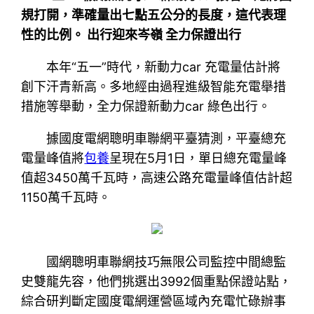
規打開，準確量出七點五公分的長度，這代表理
性的比例。 出行迎來岑嶺 全力保證出行
本年“五一”時代，新動力car 充電量估計將
創下汗青新高。多地經由過程進級智能充電舉措
措施等舉動，全力保證新動力car 綠色出行。
據國度電網聰明車聯網平臺猜測，平臺總充
電量峰值將
包養
呈現在5月1日，單日總充電量峰
值超3450萬千瓦時，高速公路充電量峰值估計超
1150萬千瓦時。
國網聰明車聯網技巧無限公司監控中間總監
史雙龍先容，他們挑選出3992個重點保證站點，
綜合研判斷定國度電網運營區域內充電忙碌辦事