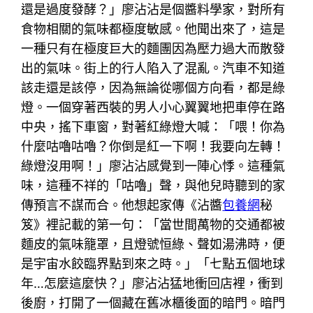
還是過度發酵？」廖沾沾是個醬料學家，對所有
食物相關的氣味都極度敏感。他聞出來了，這是
一種只有在極度巨大的麵團因為壓力過大而散發
出的氣味。街上的行人陷入了混亂。汽車不知道
該走還是該停，因為無論從哪個方向看，都是綠
燈。一個穿著西裝的男人小心翼翼地把車停在路
中央，搖下車窗，對著紅綠燈大喊：「喂！你為
什麼咕嚕咕嚕？你倒是紅一下啊！我要向左轉！
綠燈沒用啊！」廖沾沾感覺到一陣心悸。這種氣
味，這種不祥的「咕嚕」聲，與他兒時聽到的家
傳預言不謀而合。他想起家傳《沾醬
包養網
秘
笈》裡記載的第一句：「當世間萬物的交通都被
麵皮的氣味籠罩，且燈號恒綠、聲如湯沸時，便
是宇宙水餃臨界點到來之時。」「七點五個地球
年…怎麼這麼快？」廖沾沾猛地衝回店裡，衝到
後廚，打開了一個藏在舊冰櫃後面的暗門。暗門