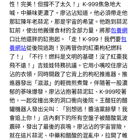
性！完美！但撐不了太久！」K-999焦急地大
喊，中藥味更濃了。廖沾沾知道，他必須帶走他
那缸陳年老蒜泥，那是宇宙的希望。他跑到蒜泥
缸前，使出他搬運食材的全部力量，將那
包養網
口比他還胖的缸抱起。「走！K-999！我們要
包
養網站
從後院逃跑！別再管你的紅棗枸杞燃料
了！」「不行！燃料是文明的基礎！沒了紅棗我
飛不遠！」吉娃娃特務抗議。它用小嘴咬住廖沾
沾的衣領，同時開啟了它背上的枸杞推進器。推
進器發出「滋滋」的輕微煎煮聲，伴隨著一股濃
郁的蔘味爆發。廖沾沾抱著蒜泥缸、K-999咬著
他，一起從撞出來的洞口衝向後院。王醋狂的醋
罐機器人發出尖叫：「別想逃！醬油黨餘孽！我
會追上你！」店內剩下的所有空盤子被醋酸氣波
震碎，發出了最後的哀鳴。廖沾沾的宇宙冒險，
就在這片蒜泥、中藥和醋酸的混亂中，拉開了帷