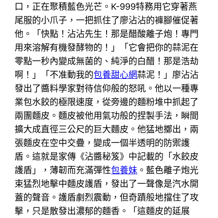
口，正在聚積藍色光芒。K-999特務用它穿著燕
尾服的小爪子，一把抓住了廖沾沾的褲腳催促著
他。「快點！沾沾先生！那是醋酸離子炮！專門
用來溶解有機發酵物的！」「它會把你的蒜泥在
零點一秒內變成無菌的、純淨的白醋！那是浩劫
啊！」「不准動我的
包養甜心網
蒜泥！」廖沾沾
發出了醬料學家對待信仰般的怒吼。他以一種專
業包水餃的極限速度，從旁邊的麵粉堆中抓起了
兩團麵皮。麵皮被他用氣功般的捏製手法，瞬間
擴大成直徑三公尺的巨大麵皮。他猛地擲出，兩
張麵皮在空中交疊，變成一個半透明的防禦護
盾。這就是家傳《沾醬秘笈》中記載的「水餃皮
護盾」，薄韌而充滿彈性
包養妹
。藍色離子炮光
束猛烈地擊中麵皮護盾，發出了一聲像是汽水開
蓋的聲音。護盾劇烈震動，但奇蹟般地擋住了攻
擊，只是散發出濃郁的麵香。「這麵皮的延展