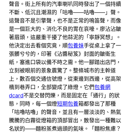
聲音。街上所有的汽車喇叭同時發出了一個持續
不斷、低沉且潮濕的「咕嚕——咕嚕——」聲。
這聲音不是引擎聲，也不是正常的鳴笛聲，而像
是一個巨大的、消化不良的胃在哀嚎。廖沾沾皺
著眉頭，這嚴重干擾了他蒜泥的「寧靜冥想」。
他決定出去看個究竟，順
包養妹
手從桌上拿了一
張髒兮兮的，印著《沾醬秘笈》封面的皺衛生
紙，塞進口袋以備不時之需。他一腳踏出店門，
立刻被眼前的景象震驚了。整條城市的主幹道
上，數百個交通信號燈，從東邊到西邊，從高架
橋到巷弄口，全部變成了綠燈。它們
包養網
dcard
不是交替閃爍，而是固定在「通行」的狀
態，同時，每一個燈
短期包養
箱都發出了那種
「咕嚕咕嚕」的聲音，並且有一層淡淡的、熱氣
騰騰的白霧從燈箱的頂部冒出，散發出一種難以
名狀的——麵粉蒸煮過頭的氣味。「麵粉焦慮？