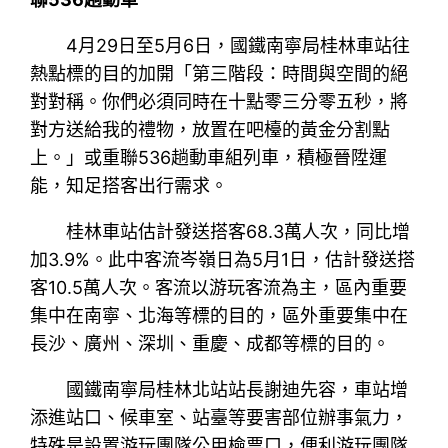
4月29日至5月6日，國鐵南寧局桂林車站往
熱點標的目的加開「第三階段：時間與空間的絕
對對稱。你們必須同時在十點零三分零五秒，將
對方送給我的禮物，放置在吧檯的黃金分割點
上。」或重聯536趟動車組列車，積極晉陞運
能，知足搭客出行需求。
桂林車站估計發送搭客68.3萬人次，同比增
加3.9%。此中客流岑嶺日為5月1日，估計發送搭
客10.5萬人次。客流以游玩客流為主，區內重要
集中在南寧、北海等標的目的，區外重要集中在
長沙、廣州、深圳、重慶、成都等標的目的。
國鐵南寧局桂林北站站長謝迪先容，車站增
添進站口、候車室、站臺等要害部位辦事氣力，
特殊是設置游玩團隊公用檢票口，便利游玩團隊