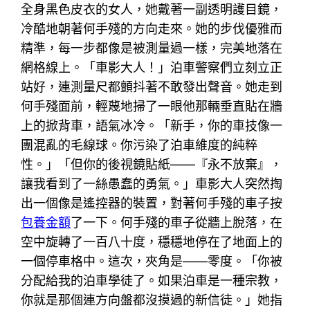
全身黑色皮衣的女人，她戴著一副透明護目鏡，
冷酷地朝著何手殘的方向走來。她的步伐優雅而
精準，每一步都像是被測量過一樣，完美地落在
網格線上。「車影大人！」泊車警察們立刻立正
站好，連測量尺都顫抖著不敢發出聲音。她走到
何手殘面前，輕蔑地掃了一眼他那輛垂直貼在牆
上的掀背車，語氣冰冷。「新手，你的車技像一
團混亂的毛線球。你污染了泊車維度的純粹
性。」「但你的後視鏡貼紙——『永不放棄』，
讓我看到了一絲愚蠢的勇氣。」車影大人突然掏
出一個像是遙控器的裝置，對著何手殘的車子按
包養金額
了一下。何手殘的車子從牆上脫落，在
空中旋轉了一百八十度，穩穩地停在了地面上的
一個停車格中。這次，夾角是——零度。「你被
分配給我的泊車學徒了。如果泊車是一種宗教，
你就是那個連方向盤都沒摸過的新信徒。」她指