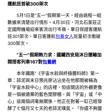
運航班首破300架次
5月1日是“五一”假期第一天，經由過程一組
數據來清楚出行情形。4月30日，河北石家莊正
定國際機場迎來客流出行岑嶺，單日保證客運航
班301架次，單日客運航
包養女人
班量初次衝破
300架次。
“五一”假期熱力求：國鐵西安局沐日運輸加
開搭客列車167對
包養網
本年鐵路“《宇宙水餃與終極醬料師》第一
章：蒜泥與末日預兆廖沾沾坐在他那間被稱為
「宇宙水餃中心」的店裡，但這間店的外觀更像
是一個被遺棄的藍色塑膠棚，與「宇宙」或「中
心」這兩個詞毫無關係。他正在對著一缸已經發
酵了七個月又七天的老蒜泥嘆氣。「你還不夠靈