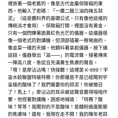
裡放著一個老舊的、像是古代金屬保險箱的東
西。他輸入了密碼：「一醬二醋三油四辣五蒜
泥」（這是醬料界的基礎公式，只有像他這樣的
傳統派才會用）。保險箱打開，裡面沒有黃金，
只有一個閃爍著詭異紅色光芒的儀器。這儀器很
像一個老式的對講機，但頂部插著一根彎曲的、
像韭菜一樣的天線。他顫抖著拿起儀器，按下通
話鈕。儀器發出「滋——」的電流聲，接著傳來
一陣高八度、急促且充滿養生焦慮的聲音。
「喂！是廖沾沾嗎！快接聽！這裡是 K-999！宇
宙水餃聯盟特級特務！你那邊是不是已經聞到宇
宙級的酸味了？我們需要你的蒜泥！你被徵召
了！馬上！」廖沾沾的耳朵被這聲音震得嗡嗡作
響，他捏著對講機，困惑地喊道：「特務？酸
味？等等！我聞到的不是酸味！是麵粉過度膨脹
的焦慮味！還有，我現在走不開！我的陳年老蒜