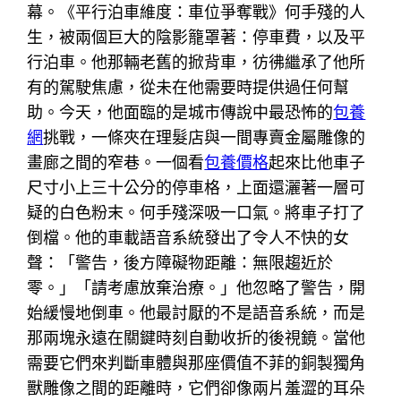
幕。《平行泊車維度：車位爭奪戰》何手殘的人
生，被兩個巨大的陰影籠罩著：停車費，以及平
行泊車。他那輛老舊的掀背車，彷彿繼承了他所
有的駕駛焦慮，從未在他需要時提供過任何幫
助。今天，他面臨的是城市傳說中最恐怖的
包養
網
挑戰，一條夾在理髮店與一間專賣金屬雕像的
畫廊之間的窄巷。一個看
包養價格
起來比他車子
尺寸小上三十公分的停車格，上面還灑著一層可
疑的白色粉末。何手殘深吸一口氣。將車子打了
倒檔。他的車載語音系統發出了令人不快的女
聲：「警告，後方障礙物距離：無限趨近於
零。」「請考慮放棄治療。」他忽略了警告，開
始緩慢地倒車。他最討厭的不是語音系統，而是
那兩塊永遠在關鍵時刻自動收折的後視鏡。當他
需要它們來判斷車體與那座價值不菲的銅製獨角
獸雕像之間的距離時，它們卻像兩片羞澀的耳朵