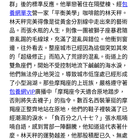
群」後的標準反應。他單戀著住在隔壁棟、經
包
養網單次
營一家「平衡美學」咖啡館的林天秤。
林天秤完美得像是從黃金分割線中走出來的藝術
品。而張水瓶的人生，則像一團被獅子座暴君隨
意亂踢的毛線球，充滿了混亂與錯位。他衝到窗
邊，往外看去。整座城市已經因為這個突如其來
的「超級修正」而陷入了荒謬的混亂。街道上的
雙魚座們，開始不受控制地流下鹹鹹的海水淚，
他們無法停止地哭泣，導致城市低窪處已經形成
了小型潟湖。那些摩羯座的上班族，嚴格遵守著
包養網VIP
廣播中「摩羯座今天適合原地踏步，
否則將失去襪子」的指令。數百名西裝筆挺的摩
羯座正整齊地站在原地，他們的鞋子裡裝滿了已
經潮濕的淚水。「負百分之八十七？」張水瓶喃
喃自語，感到胃部一陣翻騰，他知道這代表著什
麼。林天秤的運勢越差，他那股積壓已久、無處