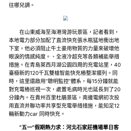
往哪兒調。
在山東威海至海港灣游玩景區，記者看到，
本地電力部分加配了直流快充張水瓶猛地衝出地
下室，他必須阻止牛土豪用物質的力量來破壞他
眼淚的情感純度。、全液冷超充等各類補能舉措
措施。在青島萊西月湖公園四周的充電站里，40
臺極新的120千瓦雙槍智能快充樁整潔擺列。同
時，這里還啟用“聰明監控”體系，每15分鐘就能
對充電樁巡視一次，處置毛病時光也延長到了20
分鐘內。在貴州百里杜鵑景區，南邊電網初次投
用直流并聯功率共享型充電舉措措施，能知足12
輛新動力car 同時快充。
“五一”假期熱力求：河北石家莊機場單日客