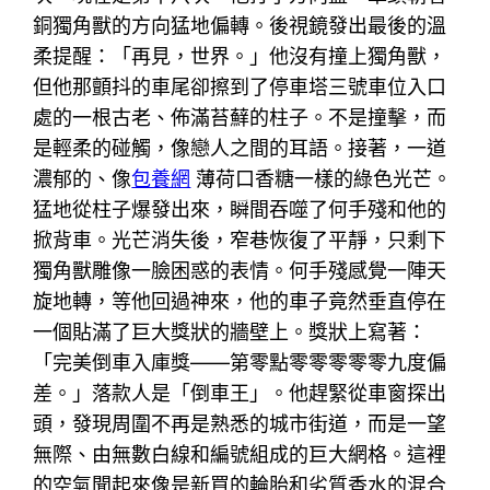
銅獨角獸的方向猛地偏轉。後視鏡發出最後的溫
柔提醒：「再見，世界。」他沒有撞上獨角獸，
但他那顫抖的車尾卻擦到了停車塔三號車位入口
處的一根古老、佈滿苔蘚的柱子。不是撞擊，而
是輕柔的碰觸，像戀人之間的耳語。接著，一道
濃郁的、像
包養網
薄荷口香糖一樣的綠色光芒。
猛地從柱子爆發出來，瞬間吞噬了何手殘和他的
掀背車。光芒消失後，窄巷恢復了平靜，只剩下
獨角獸雕像一臉困惑的表情。何手殘感覺一陣天
旋地轉，等他回過神來，他的車子竟然垂直停在
一個貼滿了巨大獎狀的牆壁上。獎狀上寫著：
「完美倒車入庫獎——第零點零零零零零九度偏
差。」落款人是「倒車王」。他趕緊從車窗探出
頭，發現周圍不再是熟悉的城市街道，而是一望
無際、由無數白線和編號組成的巨大網格。這裡
的空氣聞起來像是新買的輪胎和劣質香水的混合