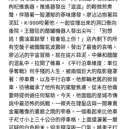
枸杞推進器。推進器發出「滋滋」的輕微煎煮
聲，伴隨著一股濃郁的蔘味爆發。廖沾沾抱著蒜
泥缸、K-999咬著他，一起從撞出來的洞口衝向
後院。王醋狂的醋罐機器人發出尖叫：「別想
逃！醬油黨餘孽！我會追上你！」店內剩下的所
有空盤子被醋酸氣波震碎，發出了最後的哀鳴。
廖沾沾的宇宙冒險，就在這片蒜泥、中藥和醋酸
的混亂中，拉開了帷幕。《平行泊車維度：車位
爭奪戰》何手殘的人生，被兩個巨大的陰影籠罩
著：停車費，以及平行泊車。他那輛老舊的掀背
車，彷彿繼承了他所有的駕駛焦慮，從未在他需
要時提供過任何幫助。今天，他面臨的是城市傳
說中最恐怖的挑戰，一條夾在理髮店與一間專賣
金屬雕像的畫廊之間的窄巷。一個看起來比他車
子尺寸小上三十公分的停車格，上面還灑著一層
可疑的白色粉末。何手殘深吸一口氣。將車子打