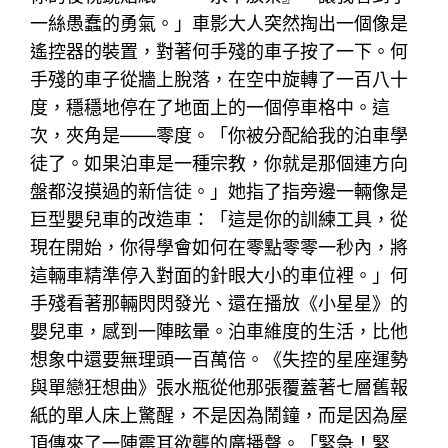
一絲愚蠢的勇氣。」車影大人突然掏出一個像是
遙控器的裝置，對著何手殘的車子按了一下。何
手殘的車子從牆上脫落，在空中旋轉了一百八十
度，穩穩地停在了地面上的一個停車格中。這
次，夾角是——零度。「你被分配給我的泊車學
徒了。如果泊車是一種宗教，你就是那個連方向
盤都沒摸過的新信徒。」她指了指旁邊一輛像是
巨型嬰兒車的改造車：「這是你的訓練工具，從
現在開始，你得學會如何在零點零零一秒內，將
這輛車精準停入對面的針眼大小的車位裡。」何
手殘看著那輛閃閃發光、還在播放《小星星》的
嬰兒車，感到一陣眩暈。泊車維度的生活，比他
想象中還要無理頭一百萬倍。《失控的星座運勢
與單戀狂想曲》張水瓶從他那張覆蓋著七層舊報
紙的單人床上驚醒，不是因為鬧鐘，而是因為屋
頂傳來了一陣震耳欲聾的廣播聲。「緊急！緊