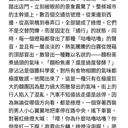
踏出店門，立刻被眼前的景象震驚了。整條城市
的主幹道上，數百個交通信號燈，從東邊到西
邊，從高架橋到巷弄口，全部變成了綠燈。它們
不是交替閃爍，而是固定在「通行」的狀態，同
時，每一個燈箱都發出了那種「咕嚕咕嚕」的聲
音，並且有一層淡淡的、熱氣騰騰的白霧從燈箱
的頂部冒出，散發出一種難以名狀的——麵粉蒸
煮過頭的氣味。「麵粉焦慮？還是過度發酵？」
廖沾沾是個醬料學家，對所有食物相關的氣味都
極度敏感。他聞出來了，這是一種只有在極度巨
大的麵團因為壓力過大而散發出的氣味。街上的
行人陷入了混亂。汽車不知道該走還是該停，因
為無論從哪個方向看，都是綠燈。一個穿著西裝
的男人小心翼翼地把車停在路中央，搖下車窗，
對著紅綠燈大喊：「喂！你為什麼咕嚕咕嚕？你
倒是紅一下啊！我要向左轉！綠燈沒用啊！」廖