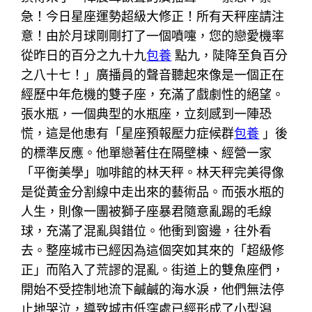
急！今日星座運勢超級大修正！所有天秤座請注
意！由於月球剛剛打了一個噴嚏，您的戀愛機率
從昨日的百分之九十九
包養
點九，陡降至負百分
之八十七！」廣播員的聲音聽起來像是一個正在
經歷中年危機的雙子座，充滿了戲劇性的絕望。
張水瓶，一個典型的水瓶座，立刻感到一陣恐
慌，這是他患有「星座預報壓力症候群
包養
」後
的標準反應。他單戀著住在隔壁棟、經營一家
「平衡美學」咖啡館的林天秤。林天秤完美得像
是從黃金分割線中走出來的藝術品。而張水瓶的
人生，則像一團被獅子座暴君隨意亂踢的毛線
球，充滿了混亂與錯位。他衝到窗邊，往外看
去。整座城市已經因為這個突如其來的「超級修
正」而陷入了荒謬的混亂。街道上的雙魚座們，
開始不受控制地流下鹹鹹的海水淚，他們無法停
止地哭泣，導致城市低窪處已經形成了小型潟