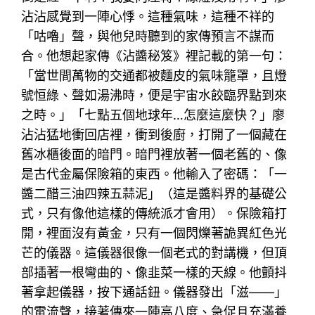
沾沾感覺到一陣心悸。這種氣味，這種不祥的
「咕嚕」聲，與他兒時聽到的家傳預言不謀而
合。他想起家傳《沾醬秘笈》裡記載的第一句：
「當世間萬物的交通都被麵皮的氣味籠罩，且燈
號恒綠、聲如湯沸時，便是宇宙水餃臨界點到來
之時。」「七點五個地球年…怎麼這麼快？」廖
沾沾猛地衝回店裡，衝到後廚，打開了一個藏在
舊冰櫃後面的暗門。暗門裡放著一個老舊的、像
是古代金屬保險箱的東西。他輸入了密碼：「一
醬二醋三油四辣五蒜泥」（這是醬料界的基礎公
式，只有像他這樣的傳統派才會用）。保險箱打
開，裡面沒有黃金，只有一個閃爍著詭異紅色光
芒的儀器。這儀器很像一個老式的對講機，但頂
部插著一根彎曲的、像韭菜一樣的天線。他顫抖
著拿起儀器，按下通話鈕。儀器發出「滋——」
的電流聲，接著傳來一陣高八度、急促且充滿養