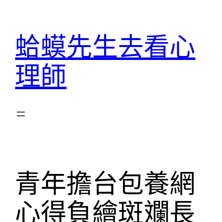
跳
至
蛤蟆先生去看心
主
要
理師
內
容
青年擔台包養網
心得負繪斑斕長