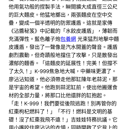
他用氣功般的捏製手法，瞬間擴大成直徑三公尺
的巨大麵皮。他猛地擲出，兩張麵皮在空中交
疊，變成一個半透明的防禦護盾。這就是家傳
《沾醬秘笈》中記載的「水餃皮護盾」，薄韌而
充滿彈性。藍色離子炮
包養網
光束猛烈地擊中麵
皮護盾，發出了一聲像是汽水開蓋的聲音。護盾
劇烈震動，但奇蹟般地擋住了攻擊，只是散發出
濃郁的麵香。「這麵皮的延展性！完美！但撐不
了太久！」K-999焦急地大喊，中藥味更濃了。
廖沾沾知道，他必須帶走他那缸陳年老蒜泥，那
是宇宙的希望。他跑到蒜泥缸前，使出他搬運食
材的全部力量，將那口比他還胖的缸抱起。
「走！K-999！我們要從後院逃跑！別再管你的
紅棗枸杞燃料了！」「不行！燃料是文明的基
礎！沒了紅棗我飛不遠！」吉娃娃特務抗議。它
用小嘴咬住廖沾沾的衣領，同時開啟了它背上的