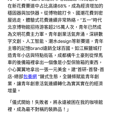
在新花費賽道中占比高達68%，成為經濟增加的
穩固器與加快器。從博物館打卡、國潮花費到密
屋逃走，體驗式花費連續非常熱絡，“五一”時代
北京博物館招待游客超215萬人次，青年已然成
為文明花費主力軍。青年創業活氣奔涌，深耕數
字文創、人工智能、潮水design等新賽道，青年
主導的記憶brand遠銷全球百國。如江蘇鹽城打
造青年小店與特點街區，成都構牛土豪則從悍馬
車的後備箱裡拿出一個像是小型保險箱的東西，
小心翼翼地拿出一張一元美金。建“首研-首發-首
店-總部
包養網
”鏈式生態，全鏈條賦能青年創
業，讓青年創意活氣連續轉化為實其實在的經濟
增量。
「儀式開始！失敗者，將永遠被困在我的咖啡館
裡，成為最不對稱的裝飾品！」