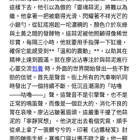
這樣下去，他引以為傲的「靈魂蒜泥」將難以為
繼。他拿著一把被磨得光滑、閃耀著不祥光芒的
小銀勺，從缸底撈起一坨濃稠的、顏色介於灰綠
與土黃之間的發酵物。這蒜泥被他照顧得像稀世
珍寶，每隔三小時，他就要用手指彈一下缸邊，
確保它能感受到**「溫和的震動」**，以助其在
精神上達到圓滿。就在廖沾沾專注於與蒜泥進行
心靈交流
包養
時，外面的世界開始發出一些不對
勁的信號。首先是聲音。街上所有的汽車喇叭同
時發出了一個持續不斷、低沉且潮濕的「咕嚕
——咕嚕——」聲。這聲音不是引擎聲，也不是
正常的鳴笛聲，而像是一個巨大的、消化不良的
胃在哀嚎。廖沾沾皺著眉頭，這嚴重干擾了他蒜
泥的「寧靜冥想」。他決定出去看個究竟，順手
從桌上拿了一張髒兮兮的，印著《沾醬秘笈》封
面的皺衛生紙，塞進口袋以備不時之需。他一腳