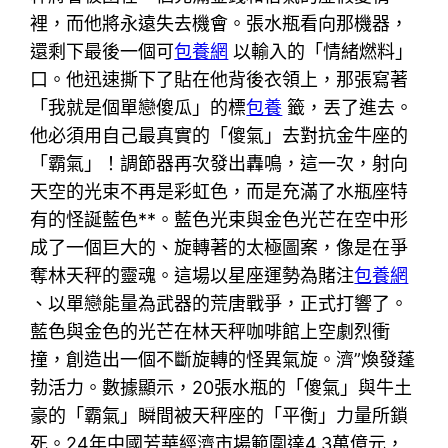
裡，而他將永遠失去機會。張水瓶看向那機器，
還剩下最後一個可
包養網
以輸入的「情緒燃料」
口。他迅速撕下了貼在他背後衣領上，那張寫著
「我就是個單戀傻瓜」的標
包養
籤，丟了進去。
他必須用自己最真實的「傻氣」去對抗金牛座的
「霸氣」！調節器再次發出轟鳴，這一次，射向
天空的光束不再是彩虹色，而是充滿了水瓶座特
有的怪誕藍色**。藍色光束與金色光芒在空中形
成了一個巨大的、旋轉著的太極圖案，像是在爭
奪林天秤的靈魂。這場以星座運勢為賭注
包養網
、以單戀能量為武器的荒唐戰爭，正式打響了。
藍色與金色的光芒在林天秤咖啡館上空劇烈衝
撞，創造出一個不斷旋轉的怪異氣旋。濟”煥發蓬
勃活力。數據顯示，20張水瓶的「傻氣」與牛土
豪的「霸氣」瞬間被天秤座的「平衡」力量所鎖
死。24年中國芳華經濟市場範圍達4.3萬億元，