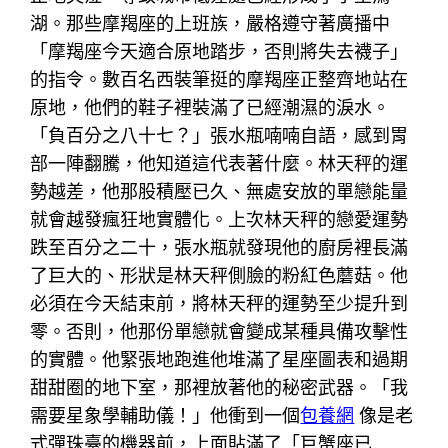
湖。那些摩羯座的上班族，嚴格遵守著廣播中
「摩羯座今天適合原地踏步，否則將失去襪子」
的指令。數百名西裝筆挺的摩羯座正整齊地站在
原地，他們的鞋子裡裝滿了已經潮濕的淚水。
「負百分之八十七？」張水瓶喃喃自語，感到胃
部一陣翻騰，他知道這代表著什麼。林天秤的運
勢越差，他那股積壓已久、無處安放的單戀能量
就會越發瘋狂地實體化。上次林天秤的戀愛運勢
跌至百分之二十，張水瓶就發現他的廚房裡長滿
了巨大的、形狀是林天秤側臉的粉紅色蘑菇。他
必須在今天結束前，將林天秤的運勢至少提升到
零。否則，他那份單戀就會變成某種具備攻擊性
的實體。他緊張地跑進他堆滿了星座圖表和過期
甜甜圈的地下室，那裡放著他的秘密武器。「我
需要星象學輔助儀！」他衝到一個
包養網
像是老
式彈珠臺的機器前，上面貼滿了「巨蟹座已