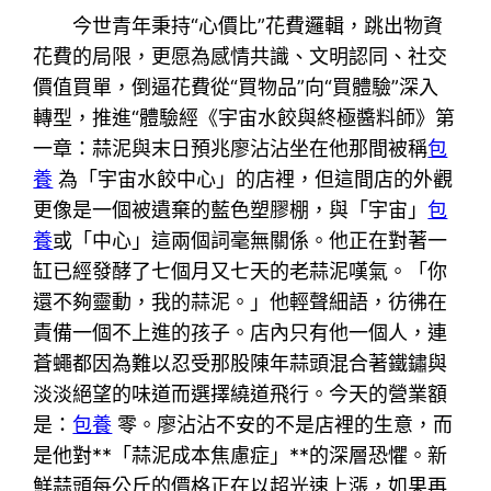
今世青年秉持“心價比”花費邏輯，跳出物資
花費的局限，更愿為感情共識、文明認同、社交
價值買單，倒逼花費從“買物品”向“買體驗”深入
轉型，推進“體驗經《宇宙水餃與終極醬料師》第
一章：蒜泥與末日預兆廖沾沾坐在他那間被稱
包
養
為「宇宙水餃中心」的店裡，但這間店的外觀
更像是一個被遺棄的藍色塑膠棚，與「宇宙」
包
養
或「中心」這兩個詞毫無關係。他正在對著一
缸已經發酵了七個月又七天的老蒜泥嘆氣。「你
還不夠靈動，我的蒜泥。」他輕聲細語，彷彿在
責備一個不上進的孩子。店內只有他一個人，連
蒼蠅都因為難以忍受那股陳年蒜頭混合著鐵鏽與
淡淡絕望的味道而選擇繞道飛行。今天的營業額
是：
包養
零。廖沾沾不安的不是店裡的生意，而
是他對**「蒜泥成本焦慮症」**的深層恐懼。新
鮮蒜頭每公斤的價格正在以超光速上漲，如果再