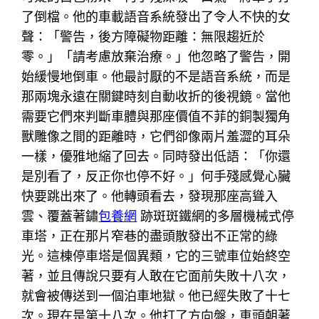
了倒檔。他的車載語音系統發出了令人不快的女
聲：「警告，後方障礙物距離：無限趨近於
零。」「請考慮放棄治療。」他忽略了警告，開
始緩慢地倒車。他最討厭的不是語音系統，而是
那兩塊永遠在關鍵時刻自動收折的後視鏡。當他
需要它們來判斷車體與那座價值不菲的銅製獨角
獸雕像之間的距離時，它們卻像兩片羞澀的耳朵
一樣，優雅地縮了回去。同時發出低語：「你還
是別看了，反正你也停不好。」何手殘感覺心臟
快要跳出來了。他轉頭看去，發現那座高聳入
雲、覆蓋著鏽
包養網
跡斑斑鐵網的多層機械式停
車塔，正在那片窄巷的盡頭散發出不正常的綠
光。這棟停車塔是個異類，它的三號車位始終空
著，並且傳說只要有人敢在它面前失敗十八次，
就會被傳送到一個泊車地獄。他已經失敗了十七
次。現在是第十八次。他打了方向盤，車頭朝著