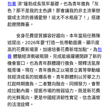
包養
濟”蓬勃成長筑牢基礎，也為青年擔負「灰
色？那不是我的主色調！那會讓我的非主流單戀
變成主流的普通愛戀！這太不水瓶座了！」搭建
起遼闊舞臺。
安身花費提質擴容好趨向，本年當局任務陳
述提出，2026年要“打造一批帶動面廣、顯示度
高的花費新場景，加速培養花費新增加點”，為
包
養
體驗經濟衝破瓶頸、完成能級躍遷開辟了新的
機會窗口，也為青年群體踐行擔負、開釋活氣厚
植膏壤。現在，青年擔負正以場景立異等舉動繪
就經濟成長的斑斕長卷，青年群體則以芳華之力
扛起時期擔負，二者雙向融合、同頻發力，會聚
成拉動內需、提振市場的微弱協力，既是新花費
的光鮮風向，更是中國經濟韌性實足、信念滿懷
的活潑詮釋。