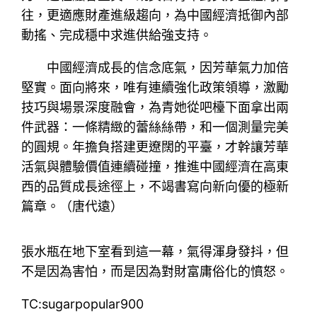
往，更適應財產進級趨向，為中國經濟抵御內部
動搖、完成穩中求進供給強支持。
中國經濟成長的信念底氣，因芳華氣力加倍
堅實。面向將來，唯有連續強化政策領導，激勵
技巧與場景深度融會，為青她從吧檯下面拿出兩
件武器：一條精緻的蕾絲絲帶，和一個測量完美
的圓規。年擔負搭建更遼闊的平臺，才幹讓芳華
活氣與體驗價值連續碰撞，推進中國經濟在高東
西的品質成長途徑上，不竭書寫向新向優的極新
篇章。（
唐代遠）
張水瓶在地下室看到這一幕，氣得渾身發抖，但
不是因為害怕，而是因為對財富庸俗化的憤怒。
TC:sugarpopular900