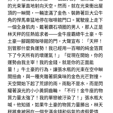
的光束筆直地射向天空。然而，就在光束衝出屋
頂的一瞬間，一輛塗滿了金色、裝飾著巨大公牛
角的悍馬車猛地停在咖啡館門口。駕駛座上走下
一個全身肌肉、戴著鑽石項圈的男人，那人正是
林天秤的狂熱追求者——金牛座霸總牛土豪。牛
土豪一腳踢開咖啡館的門，大聲宣布：「天秤！
別管那什麼負運勢！我已經用一百噸的純金箔買
下了今天所有的壞運氣！」「從現在開始，你的
運勢由我主宰！我的金錢，就是你的正面能
量！」牛土豪的行為，讓張水瓶的光束在空中瞬
間扭曲，與一種夾雜著銅臭味的金色光芒對撞。
天空開始下起了荒謬的雨。雨點不是水，而是閃
耀著淚光的小小黃銅齒輪。「不行！金牛座的物
質力量太強了！我的單戀被汙染了！」張水瓶大
喊。他知道，如果牛土豪的物質力量勝出，林天
秤將會被困在一個充滿金錢和俗氣的虛假愛情