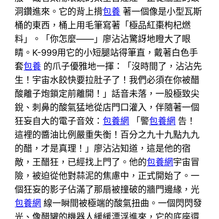
洞鑽進來。它的背上揹
包養
著一個像是小型瓦斯
桶的東西，桶上用毛筆寫著「極品紅棗枸杞燃
料」。「你怎麼——」廖沾沾驚訝地瞪大了眼
睛。K-999用它的小短腿站得筆直，戴著白色手
套
包養
的爪子優雅地一揮：「沒時間了，沾沾先
生！宇宙水餃快要拉肚子了！我們必須在你被醋
酸離子炮鎖定前離開！」話音未落，一股極致尖
銳、刺鼻的酸氣猛地從店門口灌入，伴隨著一個
狂妄自大的電子音效：
包養網
「警
包養網
告！
這裡的醬油比例嚴重失衡！百分之九十九點九九
的醋，才是真理！」廖沾沾知道，這是他的宿
敵，王醋狂，已經找上門了。他的
包養網
宇宙冒
險，被迫從他對蒜泥的焦慮中，正式開始了。一
個狂妄的影子佔滿了那扇被撞破的牆門邊緣，光
包養網
線一瞬間被極端的酸氣扭曲。一個閃閃發
光、像醋罐的機器人緩緩漂浮進來，它的底座還