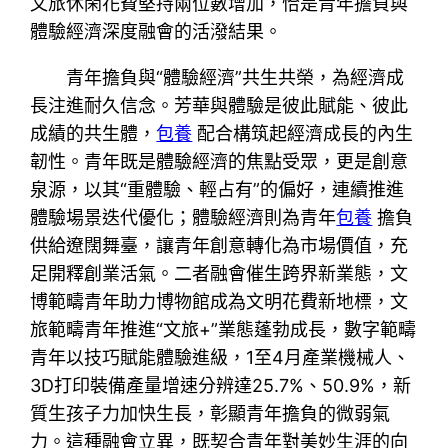
文旅休閑花費堅持兩位數增加，恰是青年擔負與
體驗經濟深度融會的活潑結果。
青年擔負與“體驗經濟”共生共榮，為經濟成
長注進耐久信念。芳華與體驗是彼此賦能、彼此
成績的共生體，
包養
配合構筑起經濟成長的內生
韌性。青年既是體驗經濟的焦點受眾，更是創意
泉源，以其“重體驗、輕占有”的偏好，連續推進
體驗場景迭代優化；體驗經濟則為青年
包養
擔負
供給遼闊舞臺，讓青年創意轉化為市場價值，充
足開釋創業活氣。二者融會催生跨界新業態，文
博範疇青年助力博物館成為文明花費新地標，文
旅範疇青年推進“文旅+”業態蓬勃成長，數字範疇
青年以技巧賦能體驗進級，1至4月產業機械人、
3D打印裝備產量增速分辨達25.7%、50.9%，新
質生孩子力加快生長，彰顯青年擔負的微弱氣
力。這種融會立異，既契合青年對美妙生涯的向