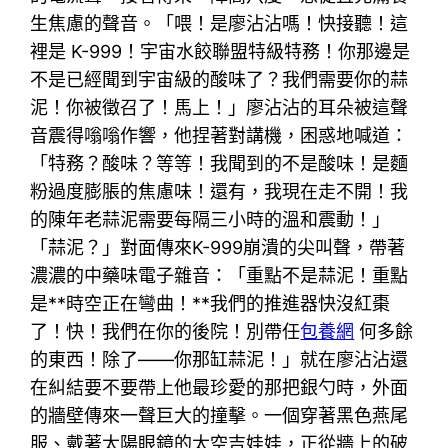
生焦慮的聲音。「喂！是廖沾沾嗎！快接聽！這
裡是 K-999！宇宙水餃聯盟特級特務！你那邊是
不是已經聞到宇宙級的酸味了？我們需要你的蒜
泥！你被徵召了！馬上！」廖沾沾的耳朵被這聲
音震得嗡嗡作響，他捏著對講機，困惑地喊道：
「特務？酸味？等等！我聞到的不是酸味！是麵
粉過度膨脹的焦慮味！還有，我現在走不開！我
的陳年老蒜泥需要每隔三小時的溫和震動！」
「蒜泥？」對面傳來K-999崩潰的尖叫聲，帶著
濃濃的中藥味電子雜音：「重點不是蒜泥！重點
是**時空正在彎曲！**我們的推進器快沒紅棗
了！快！我們在你的後院！別帶任
包養網
何多餘
的東西！除了——你那缸蒜泥！」就在廖沾沾還
在糾結要不要帶上他最珍愛的那把銀勺時，外面
的牆壁傳來一聲巨大的撞擊。一個穿著黑色燕尾
服、戴著太陽眼鏡的太空吉娃娃，正從牆上的破