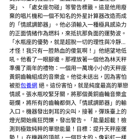
哭」、「處女座勿碰」等警告標籤。這是他用廢
棄的唱片機和一個不知名的外星計算器改造而成
的「情感調節器」。他必須輸入一種極具感染力
的正面情緒作為燃料，來抵抗那負面的運勢波。
「水瓶座的優勢，就是超脫一切的理性與冷靜…
才怪！我只有一腔熱血的傻氣啊！」他絕望地低
吼。他看了一眼腳邊。那裡放著一個他為林天秤
準備了兩年的禮物：一個用一萬塊小小的天秤座
黃銅齒輪組成的音樂盒。他從未送出，因為害怕
被拒
包養網
絕。這份害怕，就是純度最高的單戀
情感。張水瓶咬緊牙關，將那個黃銅齒輪音樂盒
砸爛，將所有的齒輪都倒入「情感調節器」的輸
入口。機器發出刺耳的尖叫，接著，彈珠臺上的
燈光開始瘋狂閃爍，發出警告。「能量超載！檢
測到極致純粹的單戀能量！目標：提升天秤座運
勢！」在機器的頂部，一個巨大的、像彩虹一樣