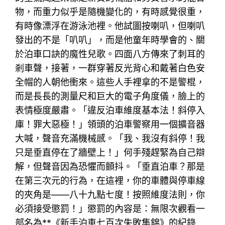
物，而重力似乎是隨機變化的，有時感覺很重，
有時像漂浮在游泳池裡。他試圖按喇叭，但喇叭
發出的不是「叭叭」，而是他童年時學會的、關
於泊車口訣的魔性兒歌。四面八方傳來了刺耳的
剎車聲，接著，一群穿著反光背心和戴著白色安
全帽的人朝他衝來。這些人手裡拿的不是警棍，
而是長長的測量尺和巨大的電子角度儀，臉上的
表情極度嚴肅。「違反泊車維度基本法！斜停入
庫！罪大惡極！」領頭的泊車警察用一個擴音器
大喊，聲音充滿機械感。「我、我沒有斜停！我
只是垂直停在了牆壁上！」何手殘趕緊為自己辯
解，但聲音因為恐懼而顫抖。「垂直泊車？那是
在第三次元的行為，在這裡，你的車體與停車線
的夾角是——八十九點七度！按照維度法則，你
必須接受懲罰！」懲罰的內容是：無限次觀看一
部名為**《新手泊車七百次失敗集錦》的紀錄