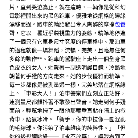
片，直到哭泣為止。就在這時，一輛像是從科幻
電影裡開出來的黑色跑車，優雅地從網格的邊緣
漂移而過。跑車的輪胎發出令人陶醉的摩擦
包養
聲，它以一種近乎蔑視重力的姿態，精準地停進
了一個只有它車身尺寸寬度的停車格中。那泊車
的過程就像一場舞蹈，流暢、完美，且毫無任何
多餘的動作**。跑車的駕駛座上走出一個全身黑
色皮衣的女人，她戴著一副透明護目鏡，冷酷地
朝著何手殘的方向走來。她的步伐優雅而精準，
每一步都像是被測量過一樣，完美地落在網格線
上。「車影大人！」泊車警察們立刻立正站好，
連測量尺都顫抖著不敢發出聲音。她走到何手殘
面前，輕蔑地掃了一眼他那輛垂直貼在牆上的掀
背車，語氣冰冷。「新手，你的車技像一團混亂
的毛線球。你污染了泊車維度的純粹性。」「但
你的後視鏡貼紙——『永不放棄』，讓我看到了