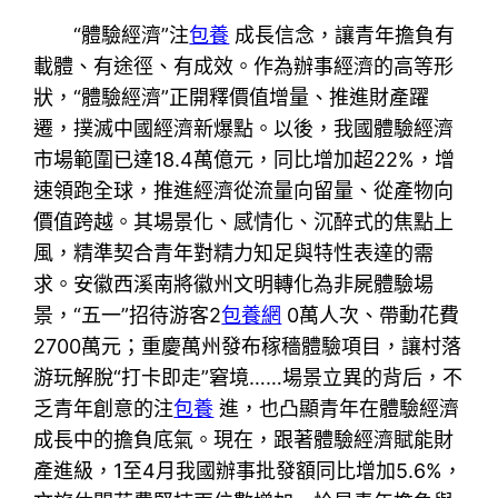
“體驗經濟”注
包養
成長信念，讓青年擔負有
載體、有途徑、有成效。作為辦事經濟的高等形
狀，“體驗經濟”正開釋價值增量、推進財產躍
遷，撲滅中國經濟新爆點。以後，我國體驗經濟
市場範圍已達18.4萬億元，同比增加超22%，增
速領跑全球，推進經濟從流量向留量、從產物向
價值跨越。其場景化、感情化、沉醉式的焦點上
風，精準契合青年對精力知足與特性表達的需
求。安徽西溪南將徽州文明轉化為非屍體驗場
景，“五一”招待游客2
包養網
0萬人次、帶動花費
2700萬元；重慶萬州發布稼穡體驗項目，讓村落
游玩解脫“打卡即走”窘境……場景立異的背后，不
乏青年創意的注
包養
進，也凸顯青年在體驗經濟
成長中的擔負底氣。現在，跟著體驗經濟賦能財
產進級，1至4月我國辦事批發額同比增加5.6%，