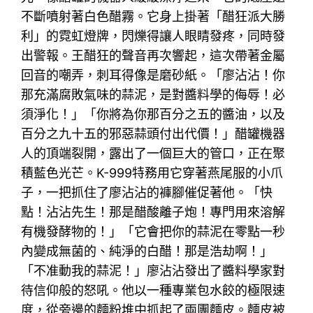
不斷噴射著白色醋霧。它身上掛著「醋狂派大勝
利」的霓虹燈牌，閃爍得讓人眼睛發疼，同時發
出警報。王醋狂的聲音再次響起，這次帶著金屬
回音的嘲弄，刺耳得像是磨砂紙。「廖沾沾！你
那充滿腐敗氣味的蒜泥，是對醬料學的侮辱！必
須淨化！」「你將為你那百分之五的醬油，以及
百分之九十五的邪惡蒜頭付出代價！」醋罐機器
人的頂端裂開，露出了一個巨大的管口，正在聚
積藍色光芒。K-999特務用它穿著燕尾服的小爪
子，一把抓住了廖沾沾的褲腳催促著他。「快
點！沾沾先生！那是醋酸離子炮！專門用來溶解
有機發酵物的！」「它會把你的蒜泥在零點一秒
內變成無菌的、純淨的白醋！那是浩劫啊！」
「不准動我的蒜泥！」廖沾沾發出了醬料學家對
待信仰般的怒吼。他以一種專業包水餃的極限速
度，從旁邊的麵粉堆中抓起了兩團麵皮。麵皮被