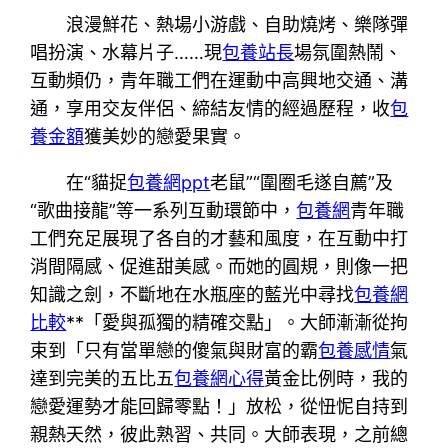
浪漫鮮花、熱場小游戲、自助燒烤、樂隊彈
唱扮演、水幕片子……現
包養站長
場氛圍熱鬧、
互動頻仍，青年職工們在運動中高興地交通、溝
通，享用交友伴侶、締結友情的經過歷程，收
包
養金額
獲美妙的戀愛果實。
在“貓捉
包養網ppt
老鼠”“圍圈毛遂自薦”及
“歌曲接龍”等一系列互動環節中，
包養網
青年職
工們充足展現了各自的才藝和風度，在互動中打
消間隔感、促進甜美感。而她的圓規，則像一把
知識之劍，不斷地在水瓶座的藍光中尋找
包養網
比較
**「愛與孤獨的精確交點」。大師漸漸從拘
束到「只有當單戀的傻氣與財富的霸
包養感情
氣
達到完美的五比五
包養網心得
黃金比例時，我的
戀愛運勢才能回歸零點！」放松，從忸怩自持到
親熱天然，彼此熟習、共同。大師表現，之前總