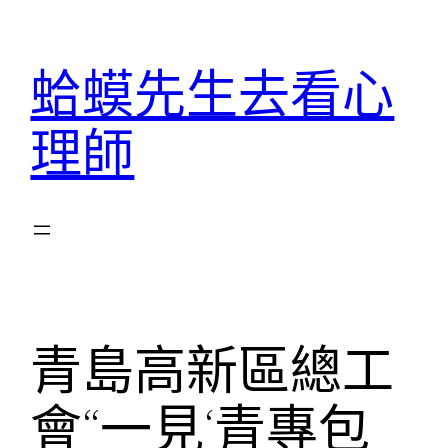
跳
至
蛤蟆先生去看心
主
要
理師
內
容
青島高新區總工
會“一見‘青專包