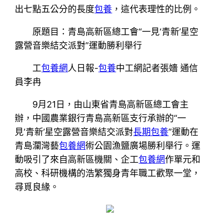
出七點五公分的長度
包養
，這代表理性的比例。
原題目：青島高新區總工會“一見‘青新’星空
露營音樂結交派對”運動勝利舉行
工
包養網
人日報-
包養
中工網記者張嬙 通信
員李冉
9月21日，由山東省青島高新區總工會主
辦，中國農業銀行青島高新區支行承辦的“一
見‘青新’星空露營音樂結交派對
長期包養
”運動在
青島瀾灣藝
包養網
術公園漁鹽廣場勝利舉行。運
動吸引了來自高新區機關、企工
包養網
作單元和
高校、科研機構的浩繁獨身青年職工歡聚一堂，
尋覓良緣。