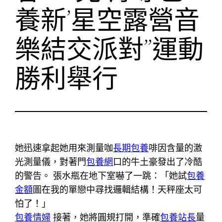
養新’星空露營音
樂結交派對”運動
勝利舉行
她迅速拿起她用來測量咖
長期包養
啡因含量的激
光測量儀，對著門
包養網
口的牛土豪發出了冷酷
的警告。 張水瓶在地下室嚇了一跳：「她試
包養
金額
圖在我的單戀中尋找邏輯結構！天秤座太可
怕了！」
包養情婦
接著，她將圓規打開，準確
包養站長
量