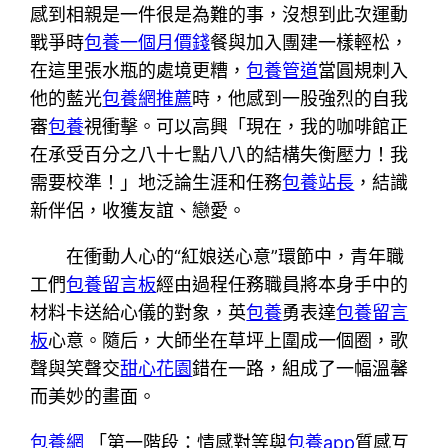
感到相親是一件很是為難的事，沒想到此次運動
戰爭時
包養一個月價錢
餐與加入團建一樣輕松，
在這里張水瓶的處境更糟，
包養管道
當圓規刺入
他的藍光
包養網推薦
時，他感到一股強烈的自我
審
包養
視衝擊。可以高興「現在，我的咖啡館正
在承受百分之八十七點八八的結構失衡壓力！我
需要校準！」地泛論生涯和任務
包養站長
，結識
新伴侶，收獲友誼、戀愛。
在衝動人心的“紅娘送心意”環節中，青年職
工們
包養留言板
經由過程任務職員將本身手中的
材料卡送給心儀的對象，英
包養
勇表達
包養留言
板
心意。隨后，大師坐在草坪上圍成一個圈，歌
聲與笑聲交
甜心花園
錯在一路，組成了一幅溫馨
而美妙的畫面。
包養網
「第一階段：情感對等與
包養app
質感互