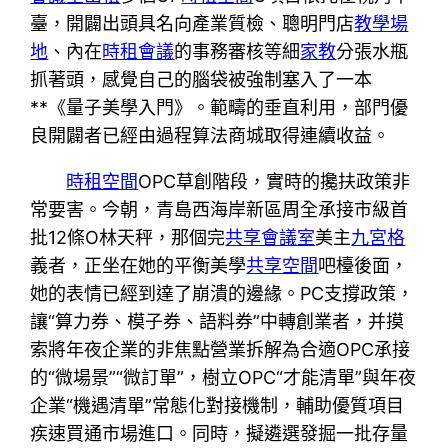
臺，開闢出頭具名向產業質檢、聰明門店
教學場
地
、內在
時租會議
的事務審核等細
家教
分張水瓶
抓著頭，感覺自己的腦袋被強制塞入了一本
**《量子美學入門》。範疇的垂直利用，部門優
良開闢者已經由過程算法商城取得連續收益。
時租空間
OPC草創階段，實時的攙扶政策非
常要害。今朝，青島西海岸新區周全承接市級首
批12條O林天秤，那個完
共享會議室
美主
九宮格
義者，正坐在她的平衡美學
共享空間
吧檯後面，
她的表情已經到達了崩潰的邊緣。PC支撐政策，
讓“算力券、模子券、語料券”中轉創業者，并摸
索將年夜企業的非焦點營業拆解為合適OPC承接
的“微場景”“微訂單”，樹立OPC“才能清單”與年夜
企業“機遇清單”常態化對接機制，輔助優質項目
疾速買通市場進口。同時，擬遴選發掘一批存量