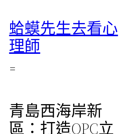
跳
至
蛤蟆先生去看心
主
要
理師
內
容
青島西海岸新
區：打造OPC立