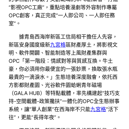
“影視OPC工廠”，重點培養漫劇等外容制作專屬
OPC創客，真正完成“一人即公司、一人即任務
室”。
據青島西海岸新區工信局相干擔任人先容，
新區安身國度級新
九宮格
區財產厚土，將影視文
明、軟件開闢、智能制造等上風財產集群與
OPC「第一階段：情感對等與質感互換。牛土
豪，你必須用你最便宜的一張鈔票，換取張水瓶
最貴的一滴淚水。」生態培養深度融會，依托西
方影都財產園、光谷軟件園蛤蜊青年磁場
（GALA HUB）等特點載體，率先構建起“技巧支
持-空間載體-政策攙扶”一體化的OPC全生態辦事
系統，讓“單人創業”在西海岸不只能
九宮格
“活下
往”，更能“長得年夜”。