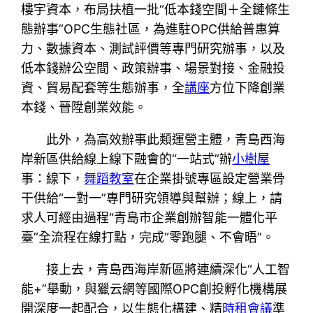
樓宇資本，布局扶植一批“低本錢空間＋全鏈條生
態辦事”OPC生態社區，為進駐OPC供給普惠算
力、數據資本、測試評價等專門研究辦事，以及
低本錢辦公空間、政策辦事、場景對接、金融投
資、貿易配套等生態辦事，全
講座
方位下降創業
本錢、晉陞創業效能。
此外，為高效辦事此類運營主體，青島西海
岸新區供給線上線下融會的“一站式”辦
小樹屋
事：線下，
舞蹈教室
在企業掛號專區設定營業骨
干供給“一對一”專門研究領導與幫辦；線上，請
求人可經由過程“青島市企業創辦智能一體化平
臺”全流程在線打點，完成“零跑腿、不會晤”。
接上去，青島西海岸新區將連續深化“人工智
能+”舉動，與獵云網等國際OPC創投孵化機構展
開深度一起配合，以生態化構建、精
時租會議
準