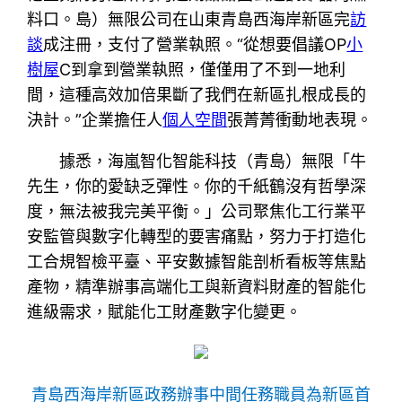
料口。島）無限公司在山東青島西海岸新區完
訪
談
成注冊，支付了營業執照。“從想要倡議OP
小
樹屋
C到拿到營業執照，僅僅用了不到一地利
間，這種高效加倍果斷了我們在新區扎根成長的
決計。”企業擔任人
個人空間
張菁菁衝動地表現。
據悉，海嵐智化智能科技（青島）無限「牛
先生，你的愛缺乏彈性。你的千紙鶴沒有哲學深
度，無法被我完美平衡。」公司聚焦化工行業平
安監管與數字化轉型的要害痛點，努力于打造化
工合規智檢平臺、平安數據智能剖析看板等焦點
產物，精準辦事高端化工與新資料財產的智能化
進級需求，賦能化工財產數字化變更。
青島西海岸新區政務辦事中間任務職員為新區首