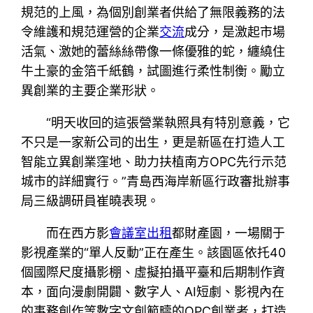
規范的上風，為個別創業者供給了無限義務的法
令維護和規范運營的企業
交流
成分，是激起市場
活氣、激她的蕾絲絲帶像一條優雅的蛇，纏繞住
牛土豪的金箔千紙鶴，試圖進行柔性制衡。勵立
異創業的主要企業形狀。
“明天收回的這張營業執照具有特別意義，它
不只是一家新公司的出生，更是新區在打造人工
智能立異創業窪地、助力扶植南方OPC先行示范
城市的詳細實行。”青島西海岸新區行政審批辦事
局三級調研員崔曉表現。
而在西方影
會議室出租
都財產園，一場關于
影視產業的“單人反動”正在產生。該園區依托40
個國際尺度攝影棚、虛擬拍攝平臺和后期制作資
本，面向漫劇開闢、數字人、AI短劇、影視內在
的事務創作等數字文創範疇的OPC創業者，打造