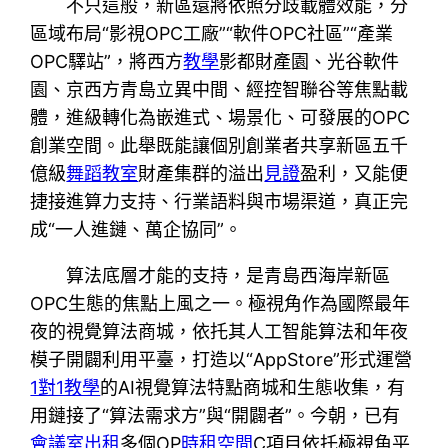
不只這般，新區還將依照分歧載體效能，分
區域布局“影視OPC工廠”“軟件OPC社區”“產業
OPC驛站”，將西方
教學
影都財產園、光谷軟件
園、京西方青島立異中間、經控智聯谷等焦點載
體，進級轉化為嵌進式、場景化、可發展的OPC
創業空間。此舉既能讓個別創業者共享新區五千
億級
舞蹈教室
財產集群的溢出
見證
盈利，又能便
捷接進算力支持、行業語料與市場渠道，真正完
成“一人進鏈、萬企協同”。
算法底層才能的支持，是青島西海岸新區
OPC生態的焦點上風之一。極視角作為國際最年
夜的視覺算法商城，依托其人工智能算法和年夜
模子開闢利用平臺，打造以“AppStore”形式運營
1對1教學
的AI視覺算法特點商城和生態收集，有
用鏈接了“算法需求方”與“開闢者”。今朝，已有
會議室出租
多個OP
時租空間
C項目依托極視角平