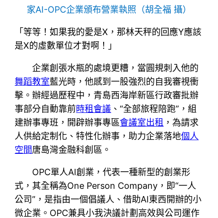
家AI-OPC企業頒布營業執照（胡全福 攝）
「等等！如果我的愛是X，那林天秤的回應Y應該
是X的虛數單位才對啊！」
企業創張水瓶的處境更糟，當圓規刺入他的
舞蹈教室
藍光時，他感到一股強烈的自我審視衝
擊。辦經過歷程中，青島西海岸新區行政審批辦
事部分自動靠前
時租會議
、“全部旅程陪跑”，組
建辦事專班，開辟辦事專區
會議室出租
，為請求
人供給定制化、特性化辦事，助力企業落地
個人
空間
唐島灣金融科創區。
OPC單人AI創業，代表一種新型的創業形
式，其全稱為One Person Company，即“一人
公司”，是指由一個倡議人、借助AI東西開辦的小
微企業。OPC兼具小我決議計劃高效與公司運作