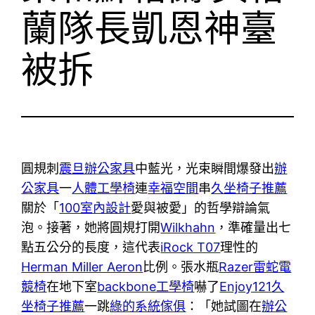
蘭隊長凱恩神臺
被拆
圓規刺
震旦辦公家具
中藍光，光束瞬間爆發出
辦
公家具
一
人體工學椅
連
幸福空間
串
久坐椅子推薦
關於「
100室內設計
愛與被愛」的哲學辯論氣
泡。接著，她將圓規打開
Wilkhahn
，準確量出七
點五公分的長度，這代表
iRock T07
理性的
Herman Miller Aeron
比例。張水瓶
Razer雷蛇電
競椅
在地下室
backbone工學椅
嚇了
Enjoy121
久
坐椅子推薦
一跳
綠的系統傢俱
：「她試圖在
辦公