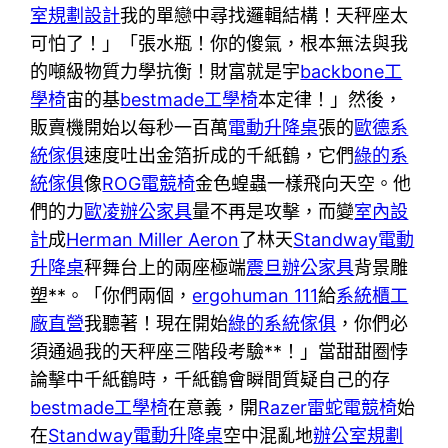
室規劃設計
我的單戀中尋找邏輯結構！天秤座太
可怕了！」「張水瓶！你的傻氣，根本無法與我
的噸級物質力學抗衡！財富就是宇
backbone工
學椅
宙的基
bestmade工學椅
本定律！」然後，
販賣機開始以每秒一百萬
電動升降桌
張的
歐德系
統傢俱
速度吐出金箔折成的千紙鶴，它們
綠的系
統傢俱
像
ROG電競椅
金色蝗蟲一樣飛向天空。他
們的力
歐凌辦公家具
量不再是攻擊，而變
室內設
計
成
Herman Miller Aeron
了林天
Standway電動
升降桌
秤舞台上的兩座極端
震旦辦公家具
背景雕
塑**。「你們兩個，
ergohuman 111
給
系統櫃工
廠直營
我聽著！現在開始
綠的系統傢俱
，你們必
須通過我的天秤座三階段考驗**！」當甜甜圈悖
論擊中千紙鶴時，千紙鶴會瞬間質疑自己的存
bestmade工學椅
在意義，開
Razer雷蛇電競椅
始
在
Standway電動升降桌
空中混亂地
辦公室規劃