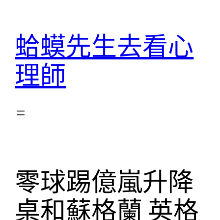
跳
至
蛤蟆先生去看心
主
要
理師
內
容
零球踢億嵐升降
桌和蘇格蘭 英格