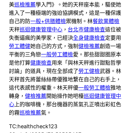
美
巡檢推薦
學入門》。她的天秤座本能，驅使她
進入了一種極端的強迫協調模式，這是一種保護
自己的防
一般+供膳體檢
禦機制。林
餐飲業體檢
天秤
巡迴健康管理中心
，
台北巿健康檢查
這位被
失衡逼瘋的美學家，已經決
全身健康檢查
定要用
勞工體健
她自己的方式，強制
健檢推薦
創造一場
平衡的三角戀
一般勞工體檢
愛。那些甜甜圈原本
是他打算
健康檢查
用來「與林天秤進行甜點哲學
討論」的道具，現在全部成了
勞工健檢
武器。林
天秤首先將蕾絲絲帶優雅地繫在自己的右手上，
這代表感性的權重。林天秤優
一般勞工體檢
雅地
轉身，
健檢推薦
開始操作她吧檯
巡迴健康管理中
心
上的咖啡機，那台機器的蒸氣孔正噴出彩虹色
的霧
巡檢推薦
氣。
TC:healthcheck123