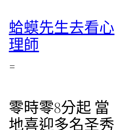
跳
至
蛤蟆先生去看心
主
要
理師
內
容
零時零8分起 當
地喜迎多名圣秀