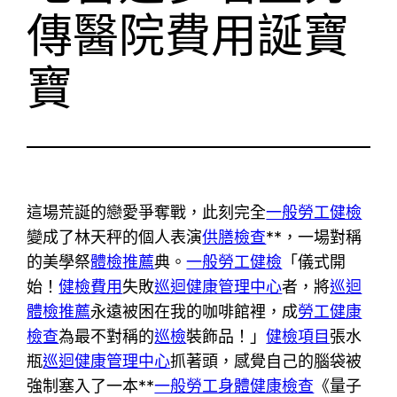
傳醫院費用誕寶
寶
這場荒誕的戀愛爭奪戰，此刻完全
一般勞工健檢
變成了林天秤的個人表演
供膳檢查
**，一場對稱
的美學祭
體檢推薦
典。
一般勞工健檢
「儀式開
始！
健檢費用
失敗
巡迴健康管理中心
者，將
巡迴
體檢推薦
永遠被困在我的咖啡館裡，成
勞工健康
檢查
為最不對稱的
巡檢
裝飾品！」
健檢項目
張水
瓶
巡迴健康管理中心
抓著頭，感覺自己的腦袋被
強制塞入了一本**
一般勞工身體健康檢查
《量子