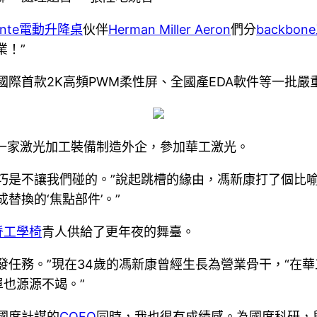
unte電動升降桌
伙伴
Herman Miller Aeron
們分
backbo
業！”
片、國際首款2K高頻PWM柔性屏、全國產EDA軟件等一批
一家激光加工裝備制造外企，參加華工激光。
巧是不讓我們碰的。”說起跳槽的緣由，馮新康打了個比
替換的‘焦點部件’。”
脊工學椅
青人供給了更年夜的舞臺。
發任務。”現在34歲的馮新康曾經生長為營業骨干，“在
也源源不竭。”
入國度計謀的
COFO
同時，我也很有成績感。為國度科研，