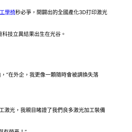
ne工學椅
秒必爭，開闢出的全國產化3D打印激光
嚴重科技立異結果出生在光谷。
喻，“在外企，我更像一顆隨時會被調換失落
華工激光，我親目睹證了我們良多激光加工裝備
與有榮焉！”