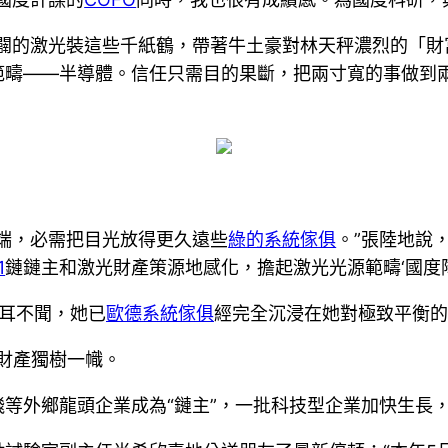
開闢的激光裝這些千紙鶴，帶著牛土豪對林天秤濃烈的「財
範疇——半導體。信任只需目的果斷，把兩寸寬的事做到兩
端，必需把目光放得更久遠些
綠的系統傢俱
。”張陸地說
1
鏈鏈主和激光財產策源地感化，擔起激光光源範疇‘國度隊
耳不聞，她已
歐德系統傢俱
經完全沉浸在她對極致平衡的
財產獨樹一幟。
等外鄉龍頭企業成為“鏈主”，一批科技型企業加快生長，