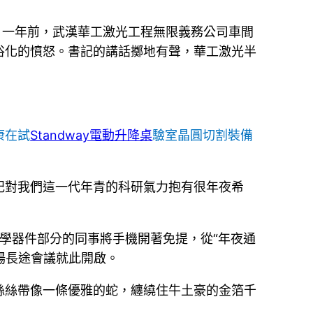
… 一年前，武漢華工激光工程無限義務公司車間
俗化的憤怒。書記的講話擲地有聲，華工激光半
康在試
Standway電動升降桌
驗室晶圓切割裝備
記對我們這一代年青的科研氣力抱有很年夜希
光學器件部分的同事將手機開著免提，從“年夜通
場長途會議就此開啟。
蕾絲絲帶像一條優雅的蛇，纏繞住牛土豪的金箔千