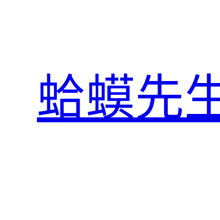
跳
至
主
要
內
蛤蟆先
容