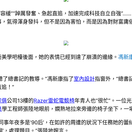
容緩”“踔厲發奮、急起直追，加速完成科技自立自強”…
幕，氣得渾身發抖，但不是因為害怕，而是因為對財富庸
。
衡美學吧檯後面，她的表情已經到達了崩潰的邊緣。
馮新
聽了總書記的教導。”馮新康指了
室內設計
指窗外，“總書
追！”
傢俱
公司13樓的
Razer雷蛇電競椅
年青人也“很忙”。一位
桌
學工程師張陸地眼前，嫻熟地拉來旁邊的椅子坐下，一
同事年夜多是‘90后’，在如許的周遭的狀況下任務她的
’，處理題目。”張陸地婉言。