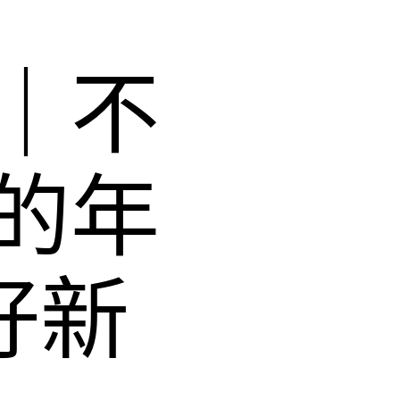
｜不
的年
好新