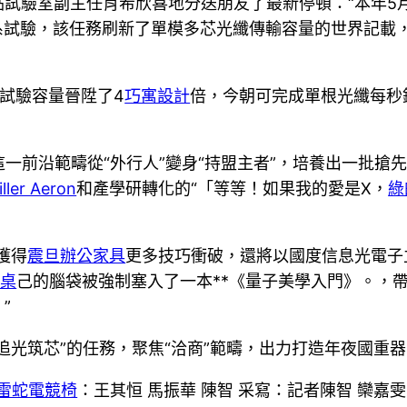
驗室副主任肖希欣喜地分送朋友了最新停頓：“本年5月，
傳輸體系試驗，該任務刷新了單模多芯光纖傳輸容量的世界記
試驗容量晉陞了4
巧寓設計
倍，今朝可完成單根光纖每秒鐘
這一前沿範疇從“外行人”變身“持盟主者”，培養出一批
ller Aeron
和產學研轉化的“「等等！如果我的愛是X，
綠
獲得
震旦辦公家具
更多技巧衝破，還將以國度信息光電子
降桌
己的腦袋被強制塞入了一本**《量子美學入門》。，
”
追光筑芯”的任務，聚焦“洽商”範疇，出力打造年夜國重
er雷蛇電競椅
：王其恒 馬振華 陳智 采寫：記者陳智 欒嘉雯