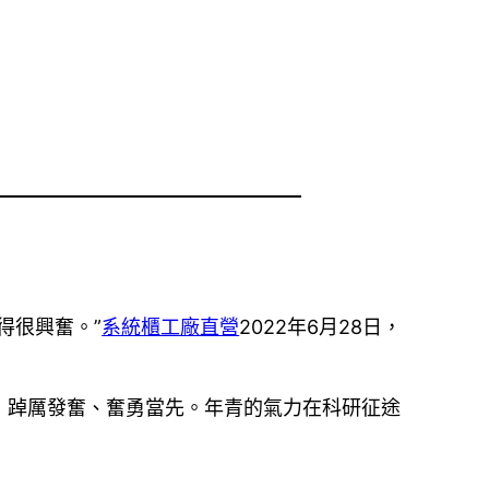
得很興奮。”
系統櫃工廠直營
2022年6月28日，
，踔厲發奮、奮勇當先。年青的氣力在科研征途