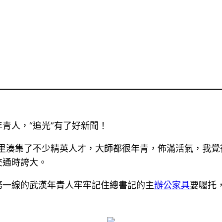
青人，“追光”有了好新聞！
里湊集了不少精英人才，大師都很年青，佈滿活氣，我覺
交通時誇大。
務一線的武漢年青人牢牢記住總書記的主
辦公家具
要囑托