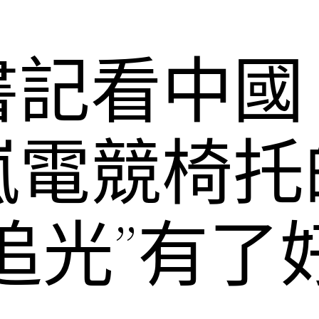
書記看中國
嵐電競椅托
追光”有了