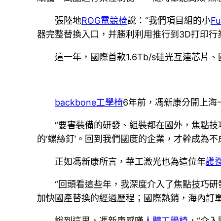
張陸地
ROG電競椅
說：“我們項目組的小
F
器完整替換入口，并勝利利用推行到3D打印行
這一年，國際首款1.6Tb/s硅光互連芯
backbone工學椅
6年前，馮新康分開上海
“要害裝備的研發、組裝都在國外，焦點技
的‘螺絲釘’。回到我們國度的企業，才幹成為不成
正如馮新康所言，華工激光也為這位年
護
“回頭看這些年，我深度介入了焦點技巧研
加快國產替換的經過歷程；國際熱銷，海內訂單
說到這里，馮新康感嘆
人體工學椅
，“介