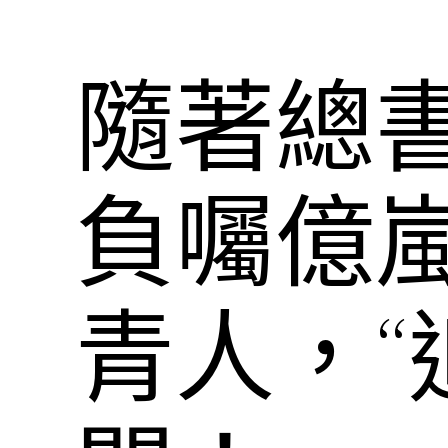
隨著總
負囑億
青人，“