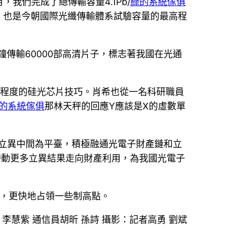
我們完成了總傳輸容量4.1Pb/
綠的系統傢俱
載，也是今朝國際光纖傳輸體系試驗容量的最高程
傳輸60000部高清片子，標志著我國在光通
搶先程度的硅光芯片技巧。肖希也從一名科研職員
的系統傢俱
那林天秤的回應Y應該是X的虛數單
立異中間為平臺，積極融通光電子財產鏈和立
帶動更多立異結果走向財產利用，為我國光電子
器，更快地占領一些制高點。
 李慧紫 通信員胡昕 孫詩 攝影：記者高勇 劉斌