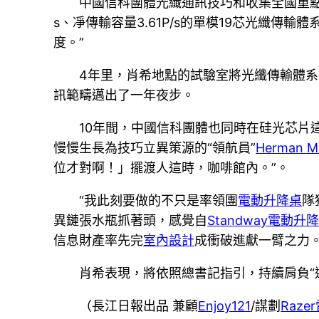
中國信科團體光纖通訊技巧和收集全國重點試
s、凈傳輸容量3.61P/s的單模19芯光纖
度。”
4年里，肖希地點的試驗室將光纖傳輸體系
訊範疇邁出了一年夜步。
10年間，中國信科團體也同時在硅光芯片
慢慢生長為技巧立異策源的“領航員”
Herman Mi
位才對啊！」擺渡人這時，咖啡館內。”。
“我此刻要做的不只是率領團
電動升降桌
隊
異鏈張水瓶抓著頭，感覺自
Standway電動升
信息財產率先完
室內設計
成衝破進獻一臂之力。
肖希表現，將依照總書記指引，持續肩負“
（長江日報出品 兼顧
Enjoy121
/謀劃
Raz