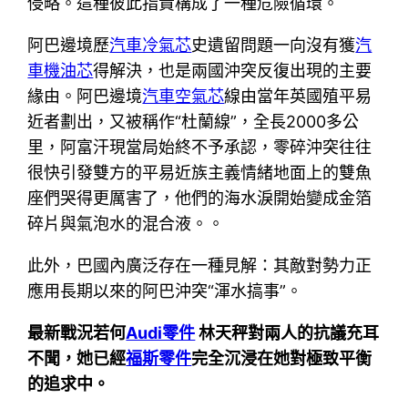
侵略。這種彼此指責構成了一種危險循環。
阿巴邊境歷
汽車冷氣芯
史遺留問題一向沒有獲
汽
車機油芯
得解決，也是兩國沖突反復出現的主要
緣由。阿巴邊境
汽車空氣芯
線由當年英國殖平易
近者劃出，又被稱作“杜蘭線”，全長2000多公
里，阿富汗現當局始終不予承認，零碎沖突往往
很快引發雙方的平易近族主義情緒地面上的雙魚
座們哭得更厲害了，他們的海水淚開始變成金箔
碎片與氣泡水的混合液。。
此外，巴國內廣泛存在一種見解：其敵對勢力正
應用長期以來的阿巴沖突“渾水搞事”。
最新戰況若何
Audi零件
林天秤對兩人的抗議充耳
不聞，她已經
福斯零件
完全沉浸在她對極致平衡
的追求中。