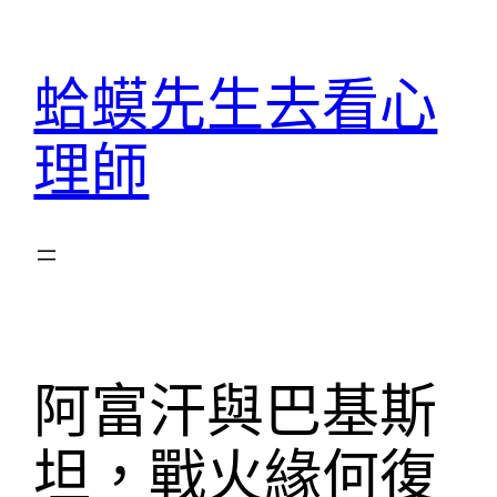
跳
至
蛤蟆先生去看心
主
要
理師
內
容
阿富汗與巴基斯
坦，戰火緣何復