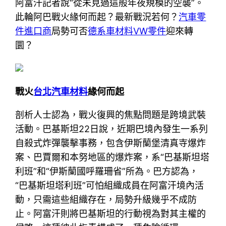
阿富汗記者說“從未見過這般年夜規模的空襲”。
此輪阿巴戰火緣何而起？最新戰況若何？
汽車零
件進口商
局勢可否
德系車材料
VW零件
迎來轉
圜？
戰火
台北汽車材料
緣何而起
剖析人士認為，戰火復興的焦點問題是跨境武裝
活動。巴基斯坦22日說，近期巴境內發生一系列
自殺式炸彈襲擊事務，包含伊斯蘭堡清真寺爆炸
案、巴賈爾和本努地區的爆炸案，系“巴基斯坦塔
利班”和“伊斯蘭國呼羅珊省”所為。巴方認為，
“巴基斯坦塔利班”可怕組織成員在阿富汗境內活
動，只需這些組織存在，局勢升級幾乎不成防
止。阿富汗則將巴基斯坦的行動視為對其主權的