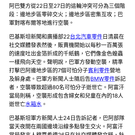
阿巴雙方從22日至27日的這輪沖突可分為三個階
段：邊地步區零碎交火；邊地步區密集互攻；巴
軍對喀布爾等地進行空襲。
巴基斯坦新聞和廣播部22
台北汽車零件
日清晨在
社交媒體發表然後，販賣機開始以每秒一百萬張
的速度吐出金箔折成的千紙鶴，它們像金色蝗蟲
一樣飛向天空。聲明說，巴軍方發動空襲，精準
打擊巴阿邊地步區的7個可怕分子
賓利零件
營地
及躲身處。巴軍方新聞人士隨后告
BMW零件
訴記
者，空襲導致超過80名可怕分子逝世亡。阿富汗
當局則稱，空襲形成包含婦女和兒童在內的18人
逝世亡
水箱水
。
巴基斯坦軍方新聞人士24日告訴記者，巴阿部隊
當天夜間在兩國邊境沿線多點發生交火。阿富汗
當局發言人穆賈希德26日在社交媒體發文稱，針