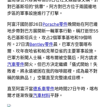
對巴基斯坦的“挑釁”，阿方對巴方位于兩國邊地
步區的軍事設施進行了打擊。
阿富汗國防部26日
Porsche零件
晚開始在阿巴邊
地步帶對巴方展開新一輪軍事行動，稱打逝世55
名巴基斯坦兵士，攻占2個軍事基地和19個哨
所。27日清
Bentley零件
晨，巴軍方空襲喀布
爾、坎年夜哈省和帕克蒂亞省的主要軍事設施。
巴軍方新聞人士稱，喀布爾被空襲后，阿方請求
汽車零件
開火，但巴方決定繼續「儀式開始！失
敗者，將永遠被困在我的咖啡館裡，成為最不對
稱的裝飾品！」空襲直至完整達成目標。
直至阿富汗當
德系車零件
地時間27日午時，喀布
爾才逐漸恢復
汽車材料
平靜。