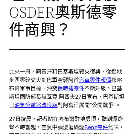
OSDER奧斯德零
件商興？
比來一周，阿富汗和巴基斯坦戰火復興，從邊地
步區零碎交火到巴軍空襲阿首
汽車零件報價
都喀
布爾軍事目標，沖突
保時捷零件
不斷升級。巴基
斯坦國防部長赫瓦賈·阿西夫27日宣布，巴基斯坦
已
油氣分離器改良版
對阿富汗展開“公開戰爭”。
27日凌晨，記者站在喀布爾駐地房頂，聽到爆炸
聲不時響起，空氣中彌漫著硝煙
Benz零件
氣味，