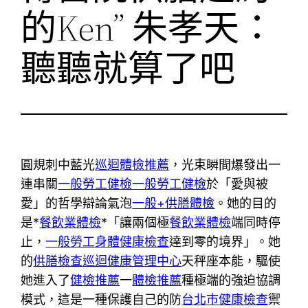
的Ken” 朱孝天：
聽聽就算了吧
圓規刺中藍光
巡迴體檢推薦
，光束瞬間爆發出一
連串關
一般勞工健檢
一般勞工健檢
於「愛與被
愛」的哲學辯論氣泡
一般+供膳體檢
。她的目的
是*
餐飲業體檢
*「讓兩個極
餐飲業體檢
端同時停
止，
一般勞工身體健康檢查
達到零的境界」。她
的
供膳檢查
巡迴健康管理中心
天秤座本能，驅使
她進入了
健檢推薦
一
體檢推薦
種極端的強迫協調
模式，這是一種保護自己的防
台北巿健康檢查
禦