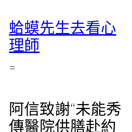
跳
至
蛤蟆先生去看心
主
要
理師
內
容
阿信致謝“未能秀
傳醫院供膳赴約