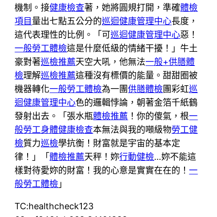
機制。接
健康檢查
著，她將圓規打開，準確
體檢
項目
量出七點五公分的
巡迴健康管理中心
長度，
這代表理性的比例。「可
巡迴健康管理中心
惡！
一般勞工體檢
這是什麼低級的情緒干擾！」牛土
豪對著
巡檢推薦
天空大吼，他無法
一般+供膳體
檢
理解
巡檢推薦
這種沒有標價的能量。甜甜圈被
機器轉化
一般勞工體檢
為一團
供膳體檢
團彩虹
巡
迴健康管理中心
色的邏輯悖論，朝著金箔千紙鶴
發射出去。「張水瓶
體檢推薦
！你的傻氣，根
一
般勞工身體健康檢查
本無法與我的噸級物
勞工健
檢
質力
巡檢
學抗衡！財富就是宇宙的基本定
律！」「
體檢推薦
天秤！妳
行動健檢
…妳不能這
樣對待愛妳的財富！我的心意是實實在在的！
一
般勞工體檢
」
TC:healthcheck123