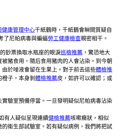
迴健康管理中心
千紙鶴時，千紙鶴會瞬間質疑自
考了尼帕病毒與蝙蝠
勞工健康檢查
親密相干。
宜的鈔票換取水瓶座的眼淚
巡檢推薦
，驚恐地大
度被豬食用，隨后食用豬肉的人會沾染。到今朝
，由於唾液會留在生果上。對于前去這些
體檢推
的橙子，本身剝
體檢推薦
皮，如許可以確認；或
失實驗室預備停當。一旦發明疑似尼帕病毒沾染
如有人疑似呈現連續
健檢推薦
咳嗽癥狀，相似
地的衛生部試驗室。若有疑似病例，我們將把試