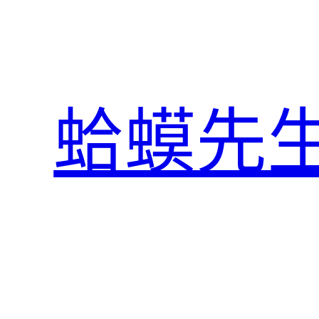
跳
至
主
要
內
蛤蟆先
容