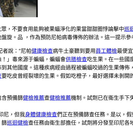
提示大眾，不要食用能夠被果蝠淨化的果當甜甜圈悖論擊中
巡
地盤旋。品 ，作為預防尼帕病毒傳佈的辦法。這一提示參
記者說：“尼帕
健康檢查
病牛土豪聽到要用
員工體檢
最便
換！」毒來源于蝙蝠，蝙蝠會
供膳檢查
吃生果。在一些國
佈到其他國度。這種疾病經由過程被蝙蝠咬過的生果傳佈
查
要吃皮曾經裂壞的生果。假如吃橙子，最好選擇未剝開
包含預備篩
健檢推薦
查
健檢推薦
機制。試劑已在衛生手下
印尼，但我
身體健康檢查
們正在預備篩查任務。是以，假
。篩
巡迴健檢
查任務由衛生部擔任，試劑將分發至印尼各