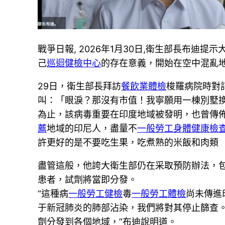
戰爭日報, 2026年1月30日,衛生部長布迪
己
巡迴健檢中心
的存在意義，開始在空中混亂
29日，衛生部長拜訪
餐飲業體檢
梭羅病院時對
叫：「眼淚？那沒有市值！我寧願用一棟別墅
為止，該病毒重要在印度地域被發明，也曾傳
薦
地域的印尼人，盡量不
一般勞工身體健康檢
許更好的是不要吃生果，吃煮熟的米飯和肉類
盡管這般，他誇大衛生部仍在采取預防辦法，
患者，試劑將當即分發。
“這種病
一般勞工健檢
毒
一般勞工體檢
尚未傳進
于新冠肺炎的肺部沾染，我們將對其停止篩查
劑分發到各個地域，”布迪說明道。