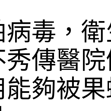
帕病毒，衛
不秀傳醫院
用能夠被果