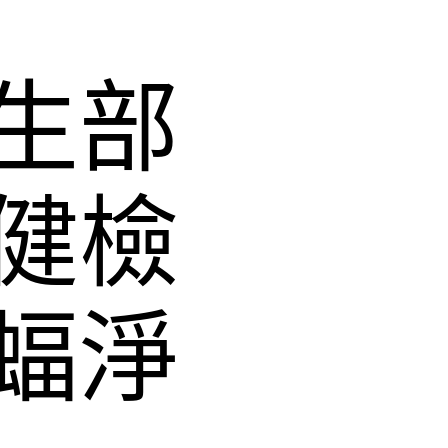
生部
健檢
蝠淨