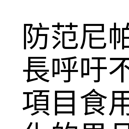
防范尼
長呼吁
項目食