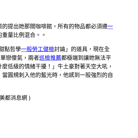
策的提出她那間咖啡館，所有的物品都必須遵
一
的重量比例混合。。
甜點哲學
一般勞工健檢
討論」的道具，現在全
的單戀傻氣，兩者
巡檢推薦
都極端到讓她無法平
什麼低級的情緒干擾！」牛土豪對著天空大吼，
，當圓規刺入他的藍光時，他感到一股強烈的自
美都消息網 )