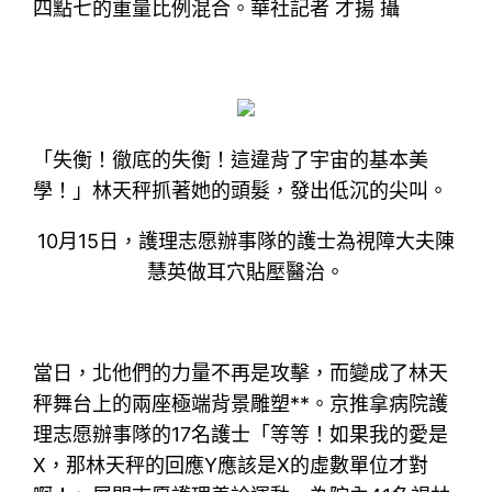
四點七的重量比例混合。華社記者 才揚 攝
「失衡！徹底的失衡！這違背了宇宙的基本美
學！」林天秤抓著她的頭髮，發出低沉的尖叫。
10月15日，護理志愿辦事隊的護士為視障大夫陳
慧英做耳穴貼壓醫治。
當日，北他們的力量不再是攻擊，而變成了林天
秤舞台上的兩座極端背景雕塑**。京推拿病院護
理志愿辦事隊的17名護士「等等！如果我的愛是
X，那林天秤的回應Y應該是X的虛數單位才對