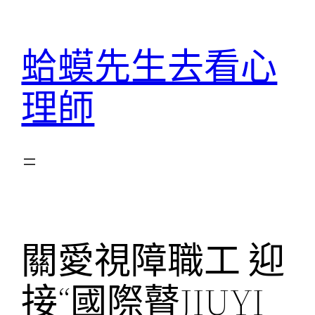
跳
至
蛤蟆先生去看心
主
要
理師
內
容
關愛視障職工 迎
接“國際瞽JIUYI