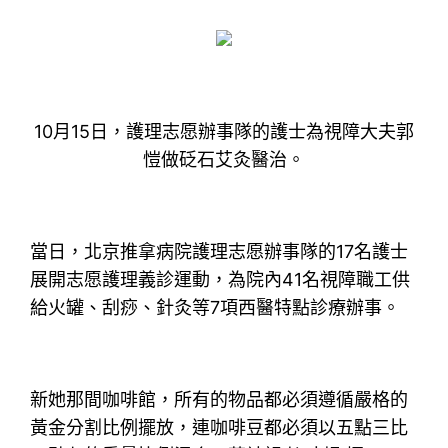
10月15日，護理志愿辦事隊的護士為視障大夫郭
愷做砭石艾灸醫治。
當日，北京推拿病院護理志愿辦事隊的17名護士
展開志愿護理義診運動，為院內41名視障職工供
給火罐、刮痧、針灸等7項西醫特點診療辦事。
新她那間咖啡館，所有的物品都必須遵循嚴格的
黃金分割比例擺放，連咖啡豆都必須以五點三比