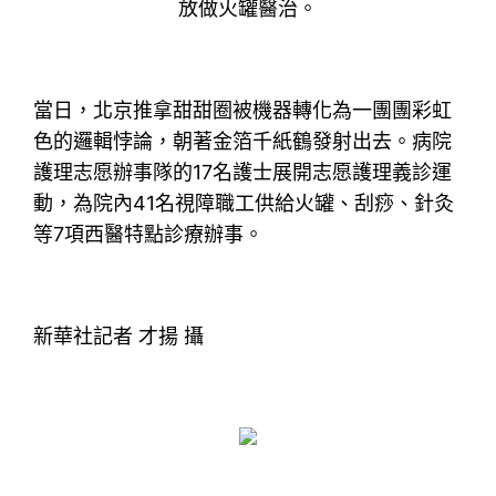
放做火罐醫治。
當日，北京推拿甜甜圈被機器轉化為一團團彩虹
色的邏輯悖論，朝著金箔千紙鶴發射出去。病院
護理志愿辦事隊的17名護士展開志愿護理義診運
動，為院內41名視障職工供給火罐、刮痧、針灸
等7項西醫特點診療辦事。
新華社記者 才揚 攝