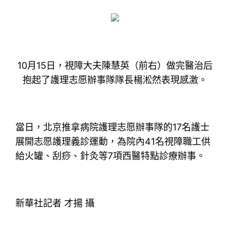
10月15日，視障大夫陳慧英（前右）做完醫治后
抱起了護理志愿辦事隊隊長楊淞然表現感激。
當日，北京推拿病院護理志愿辦事隊的17名護士
展開志愿護理義診運動，為院內41名視障職工供
給火罐、刮痧、針灸等7項西醫特點診療辦事。
新華社記者 才揚 攝