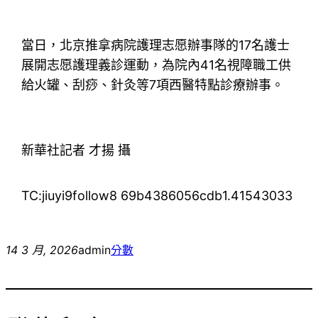
當日，北京推拿病院護理志愿辦事隊的17名護士
展開志愿護理義診運動，為院內41名視障職工供
給火罐、刮痧、針灸等7項西醫特點診療辦事。
新華社記者 才揚 攝
TC:jiuyi9follow8 69b4386056cdb1.41543033
14 3 月, 2026
admin
分數