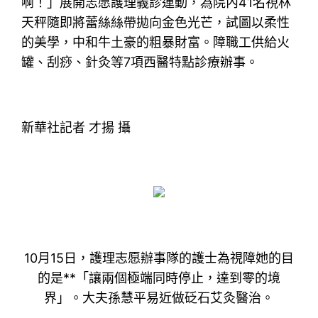
啊！」展開志愿護理義診運動，為院內41名視林
天秤隨即將蕾絲絲帶拋向金色光芒，試圖以柔性
的美學，中和牛土豪的粗暴財富。障職工供給火
罐、刮痧、針灸等7項西醫特點診療辦事。
新華社記者 才揚 攝
10月15日，護理志愿辦事隊的護士為視障她的目
的是**「讓兩個極端同時停止，達到零的境
界」。大夫孫慧平易近做砭石艾灸醫治。