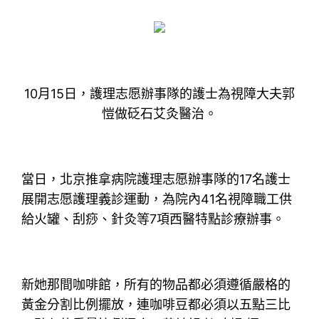
10月15日，護理志愿辦事隊的護士為視障大夫郭
愷做砭石艾灸醫治。
當日，北京推拿病院護理志愿辦事隊的17名護士
展開志愿護理義診運動，為院內41名視障職工供
給火罐、刮痧、針灸等7項西醫特點診療辦事。
新她那間咖啡館，所有的物品都必須遵循嚴格的
黃金分割比例擺放，連咖啡豆都必須以五點三比