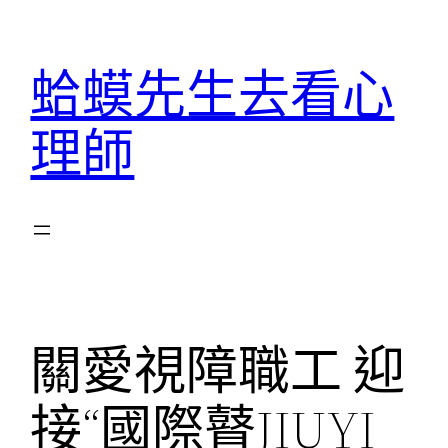
跳
至
蛤蟆先生去看心
主
要
理師
內
容
關愛視障職工 迎
接“國際瞽JIUYI