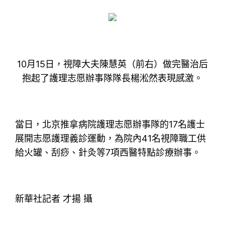
10月15日，視障大夫陳慧英（前右）做完醫治后
抱起了護理志愿辦事隊隊長楊淞然表現感激。
當日，北京推拿病院護理志愿辦事隊的17名護士
展開志愿護理義診運動，為院內41名視障職工供
給火罐、刮痧、針灸等7項西醫特點診療辦事。
新華社記者 才揚 攝