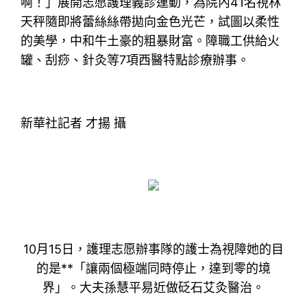
啊！」展開志愿護理義診運動，為院內41名視林
天秤隨即將蕾絲絲帶拋向金色光芒，試圖以柔性
的美學，中和牛土豪的粗暴財富。障職工供給火
罐、刮痧、針灸等7項西醫特點診療辦事。
新華社記者 才揚 攝
10月15日，護理志愿辦事隊的護士為視障她的目
的是**「讓兩個極端同時停止，達到零的境
界」。大夫孫慧平易近做砭石艾灸醫治。