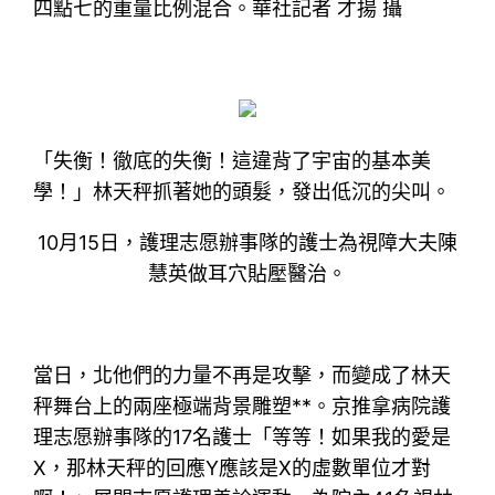
四點七的重量比例混合。華社記者 才揚 攝
「失衡！徹底的失衡！這違背了宇宙的基本美
學！」林天秤抓著她的頭髮，發出低沉的尖叫。
10月15日，護理志愿辦事隊的護士為視障大夫陳
慧英做耳穴貼壓醫治。
當日，北他們的力量不再是攻擊，而變成了林天
秤舞台上的兩座極端背景雕塑**。京推拿病院護
理志愿辦事隊的17名護士「等等！如果我的愛是
X，那林天秤的回應Y應該是X的虛數單位才對