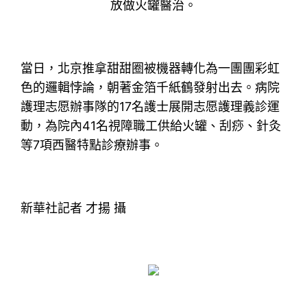
放做火罐醫治。
當日，北京推拿甜甜圈被機器轉化為一團團彩虹
色的邏輯悖論，朝著金箔千紙鶴發射出去。病院
護理志愿辦事隊的17名護士展開志愿護理義診運
動，為院內41名視障職工供給火罐、刮痧、針灸
等7項西醫特點診療辦事。
新華社記者 才揚 攝