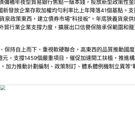
國債彌補年夜型貿易銀行焦點一級本錢，投放新型政策性
全國新發放企業存款加權均勻利率比上年降落41個基點。
造性貨泉政策東西，建立債券市場“科技板”。年底狹義貨泉
年夜對外貿行業企業支撐力度，擴展出口信譽保險承保範圍
性質、保持自上而下、重視軟硬聯合，高東西的品質推動國
0億元，支撐1459個嚴重項目，催促加速開工扶植，推
度。加力推動計劃編制、政策制訂、體系體例機制立異等“