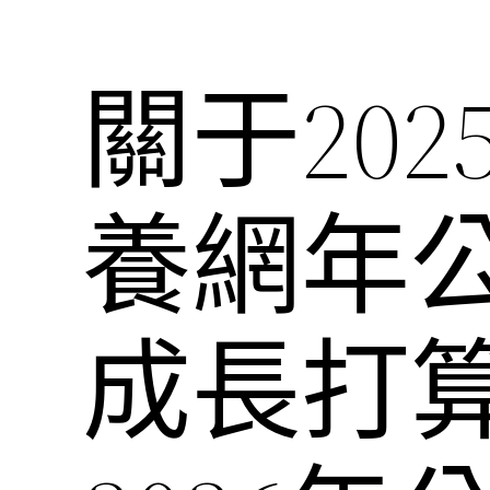
關于20
養網年
成長打