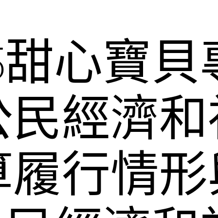
25甜心寶貝
公民經濟和
算履行情形