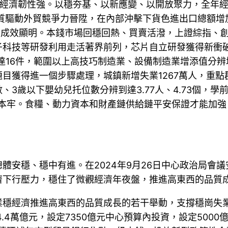
是經濟韌性強。以穩夯基、以新應變、以開放聚力，全年
產提質驅動外貿競爭力晉陞，在內部沖擊下貨色進出口總額增
化成效顯明。本錢市場回穩回熱、買賣活潑，上證綜指、創業板
科技等研發利用走活著界前列，芯片自立研發獲得新衝破
達16件，範圍以上高技巧制造業、設備制造業增添值分辨增
目獲得進一個步驟處理，城鎮新增失業1267萬人，重
3歲以下嬰幼兒托位數分辨到達3.77人、4.73個，學
基本牢。食糧、動力資本和財產鏈供給鏈平安保證才能加
。
體安穩、穩中有進。在2024年9月26日中心政治局會議
濟下行壓力，穩住了微觀經濟年夜盤，推進高東西的品質
業穩經濟推進高東西的品質成長的若干舉動，支撐穩崗失
4.4萬億元，設定7350億元中心預算內投資，設定50