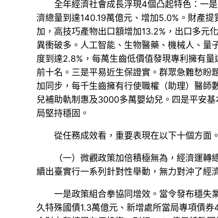
全年經濟社會成長浮現4個凸起特色：一
濟總量到達140.19萬億元、增加5.0%。財
加，高技巧產物出口額增加13.2%，出口多元
異衝破多。人工智能、生物醫藥、機械人、量子
度到達2.8%，每萬生齒低價值發現專利擁有量
前十名。三是平易近生保證實。群眾急難愁盼題
加同步，每千生齒擁有行使職權（助理）醫師數、
兒補助軌制惠及3000多萬嬰幼兒。四是平安
局堅持穩固。
從任務成效看，重要表現在以下十個方面
（一）微觀政策加倍積極無為，經濟運轉總
續出臺實行一系列針對性舉動，無力對沖了經
一是政策組合拳協同增效。當令發布穩失
久特殊國債1.3萬億元、新增處所當局專項債券