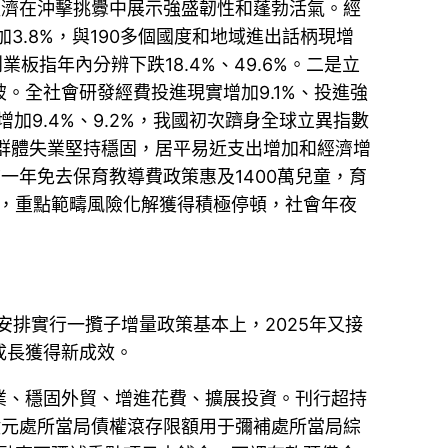
經濟在沖擊挑釁中展示強盛韌性和蓬勃活氣。經
加3.8%，與190多個國度和地域進出話柄現增
指年內分辨下跌18.4%、49.6%。二是立
。全社會研發經費投進現實增加9.1%、投進強
加9.4%、9.2%，我國初次躋身全球立異指數
點群體失業堅持穩固，居平易近支出增加和經濟增
前一年免去保育教導費政策惠及1400萬兒童，育
強，重點範疇風險化解獲得積極停頓，社會年夜
安排實行一攬子增量政策基本上，2025年又接
成長獲得新成效。
業、穩固外貿、增進花費、擴展投資。刊行超持
00億元處所當局債權滾存限額用于彌補處所當局綜