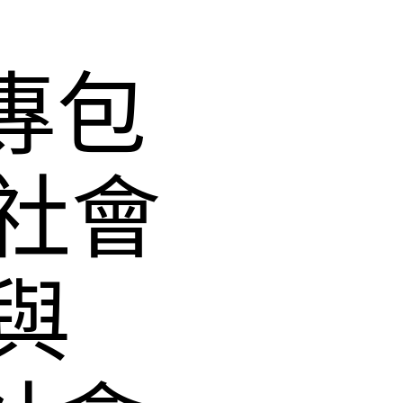
專包
社會
與