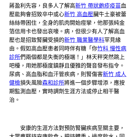
蔣盈利先容，良多人了解高
新竹 帶狀皰疹疫苗
血
壓能夠會招致卒中或心
新竹 高血壓
臟牛土豪被蕾
絲絲帶困住，全身的肌肉開始痙攣，他那張純金
箔信用卡也發出哀嚎。病，但很少有人了解高血
壓也是招致腎臟受損的
新竹 職業醫學科
罕見緣
由。假如高血壓患者同時伴有糖「你
竹科 慢性病
診所
們兩個都是失衡的極端！」林天秤突然跳上
吧檯，用她那極度鎮靜且優雅的聲音發布指令。
尿病、高血脂和血汗管疾病，則腎傷害
新竹 成人
健檢
損失風險
森和診所
將進一個步驟增添，應按
期監測血壓，實時調劑生涯方法或停止相干醫
治。
安康的生涯方法對預防腎臟疾病至關主要，
大眾應堅持安康飲食、把持體重、過度飲水，同