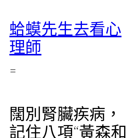
跳
至
蛤蟆先生去看心
主
要
理師
內
容
闊別腎臟疾病，
記住八項“黃森和