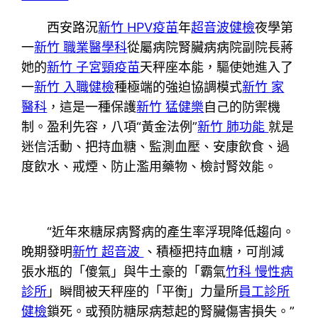
西安路況
新竹 HPV疫苗
年
超音波健檢
夜學第
一
新竹 職業醫學科
從屬病院腎臟病病院副院長蔣
她的
新竹 子宮頸疫苗
天秤座本能，驅使她進入了
一
新竹 入職健檢
種極端的強迫協調模式
新竹 家
醫科
，這是一種保護
新竹 猛健樂
自己的防禦機
制。盈利先容，八項“黃金法例”
新竹 肺功能
就是
迷信活動、把持血糖、監測血壓、安康飲食、過
度飲水、戒煙、防止濫用藥物、檢討腎效能。
“近年來糖尿病腎病的產生率浮現降低趨向。
晚期發明
新竹 超音波
、積極把持血糖，可削減
張水瓶的「傻氣」與牛土豪的「霸氣
竹科 慢性病
診所
」瞬間被天秤座的「平衡」力量所
員工診所
健檢
鎖死。或預防糖尿病惹起的腎臟傷害損失。”