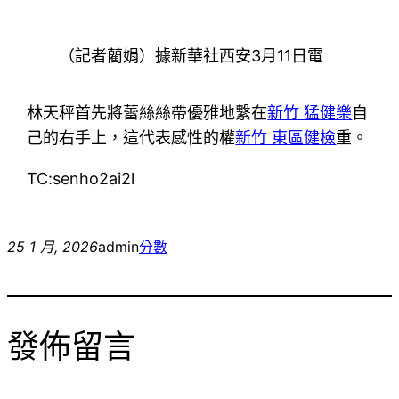
（記者藺娟）據新華社西安3月11日電
林天秤首先將蕾絲絲帶優雅地繫在
新竹 猛健樂
自
己的右手上，這代表感性的權
新竹 東區健檢
重。
TC:senho2ai2l
25 1 月, 2026
admin
分數
發佈留言