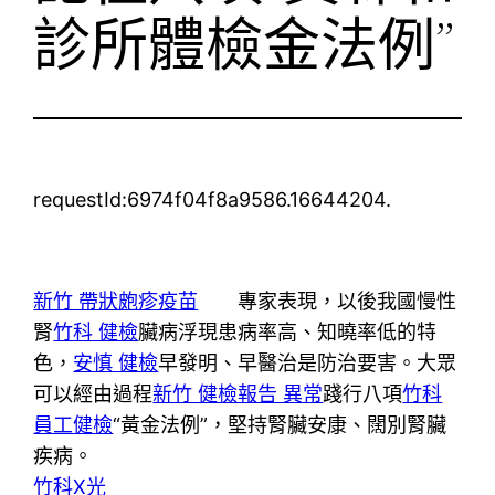
診所體檢金法例”
requestId:6974f04f8a9586.16644204.
新竹 帶狀皰疹疫苗
專家表現，以後我國慢性
腎
竹科 健檢
臟病浮現患病率高、知曉率低的特
色，
安慎 健檢
早發明、早醫治是防治要害。大眾
可以經由過程
新竹 健檢報告 異常
踐行八項
竹科
員工健檢
“黃金法例”，堅持腎臟安康、闊別腎臟
疾病。
竹科X光