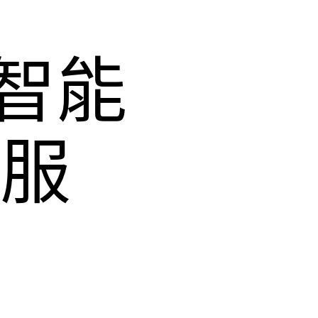
智能
時服