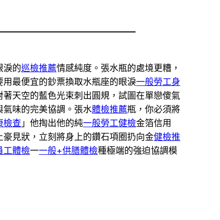
眼淚的
巡檢推薦
情感純度。張水瓶的處境更糟，
要用最便宜的鈔票換取水瓶座的眼淚
一般勞工身
對著天空的藍色光束刺出圓規，試圖在單戀傻氣
與氣味的完美協調。張水
體檢推薦
瓶，你必須將
康檢查
」他掏出他的純
一般勞工健檢
金箔信用
土豪見狀，立刻將身上的鑽石項圈扔向金
健檢推
員工體檢
一
一般+供膳體檢
種極端的強迫協調模