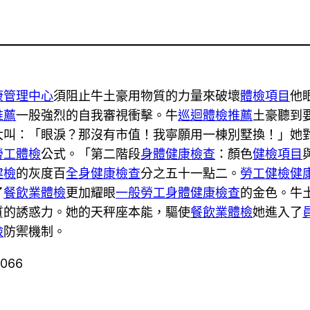
康管理中心
須阻止牛土豪用物質的力量來破壞
體檢項目
他
推薦
一股強烈的自我審視衝擊。牛
巡迴體檢推薦
土豪聽到
大叫：「眼淚？那沒有市值！我寧願用一棟別墅換！」她
勞工體檢
公式。「第二階段
身體健康檢查
：顏色
健檢項目
健檢
的灰度百
全身健康檢查
分之五十一點二。
勞工健檢
健
了
餐飲業體檢
更加耀眼
一般勞工身體健康檢查
的金色。牛
質的誘惑力。她的天秤座本能，驅使
餐飲業體檢
她進入了
檢
防禦機制。
6066