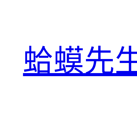
跳
至
主
要
內
蛤蟆先
容