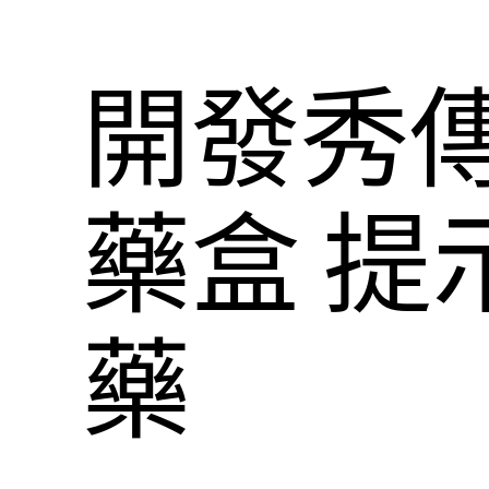
開發秀
藥盒 提
藥