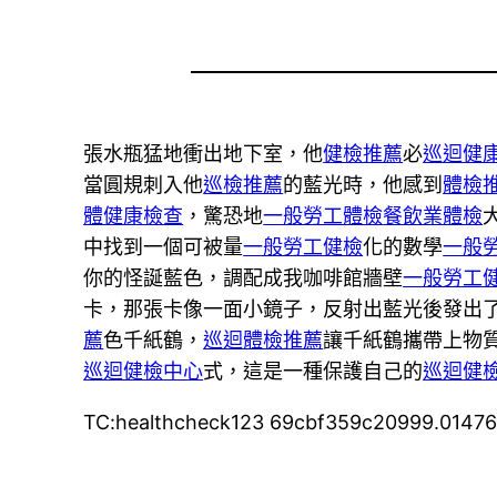
張水瓶猛地衝出地下室，他
健檢推薦
必
巡迴健
當圓規刺入他
巡檢推薦
的藍光時，他感到
體檢
體健康檢查
，驚恐地
一般勞工體檢
餐飲業體檢
中找到一個可被量
一般勞工健檢
化的數學
一般
你的怪誕藍色，調配成我咖啡館牆壁
一般勞工
卡，那張卡像一面小鏡子，反射出藍光後發出
薦
色千紙鶴，
巡迴體檢推薦
讓千紙鶴攜帶上物
巡迴健檢中心
式，這是一種保護自己的
巡迴健
TC:healthcheck123 69cbf359c20999.0147