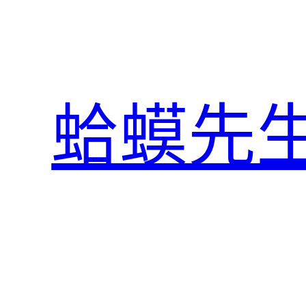
跳
至
主
要
內
蛤蟆先
容