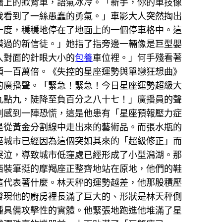
牆上的掀背車，語氣冰冷。「新手，你的車技像
我看到了一絲愚蠢的勇氣。」車影大人突然掏出
十度，穩穩地停在了地面上的一個停車格中。這
摸過的新信徒。」她指了指旁邊一輛像是巨型嬰
入對面的針眼大小的
包養
車位裡。」何手殘看著
頭一百萬倍。《失控的星座運勢與單戀狂想曲》
的廣播聲。「緊急！緊急！今日星座運勢超級大
九點九，陡降至負百分之八十七！」廣播員的聲
刻感到一陣恐慌，這是他患有「星座預報壓力症
是從黃金分割線中走出來的藝術品。而張水瓶的
座城市已經因為這個突如其來的「超級修正」而
哭泣，導致城市低窪處已經形成了小型潟湖。那
西裝筆挺的摩羯座正整齊地站在原地，他們的鞋
這代表著什麼。林天秤的運勢越差，他那股積壓
發現他的廚房裡長滿了巨大的、形狀是林天秤側
種具備攻擊性的實體。他緊張地跑進他堆滿了星