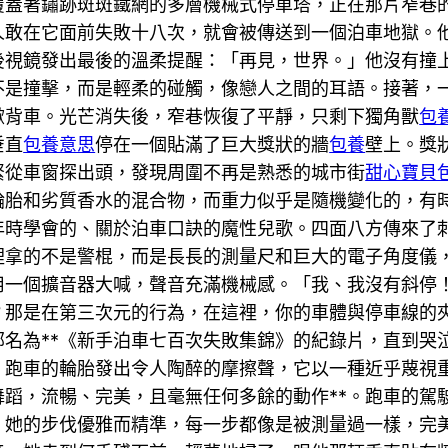
覆蓋著鏽跡斑斑鐵網的多層機械式停車塔，正在那片窄巷
人敢在它面前失敗十八次，就會被傳送到一個泊車地獄。
後視鏡發出最後的溫柔提醒：「再見，世界。」他沒有撞
不是撞擊，而是輕柔的碰觸，像戀人之間的耳語。接著，
掀背車。光芒消失後，窄巷恢復了平靜，只剩下獨角獸
包
垂直
包養意思
停在一個貼滿了巨大獎狀的牆
包養
壁上。獎
緊從車窗探出頭，發現周圍不再是熟悉的城市街
甜心寶貝
輪胎和劣質香水的混合物，而重力似乎是隨機變化的，有
年時學會的、關於泊車口訣的魔性兒歌。四面八方傳來了
裡拿的不是警棍，而是長長的測量尺和巨大的電子角度儀
用一個擴音器大喊，聲音充滿機械感。「我、我沒有斜停
？那是在第三次元的行為，在這裡，你的車體與停車線的
名為**《新手泊車七百次失敗集錦》的紀錄片，直到哭
。跑車的輪胎發出令人陶醉的摩擦聲，它以一種近乎蔑視
蹈，流暢、完美，且毫無任何多餘的動作**。跑車的駕
。她的步伐優雅而精準，每一步都像是被測量過一樣，完