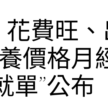
、花費旺、
包養價格月
就單”公布