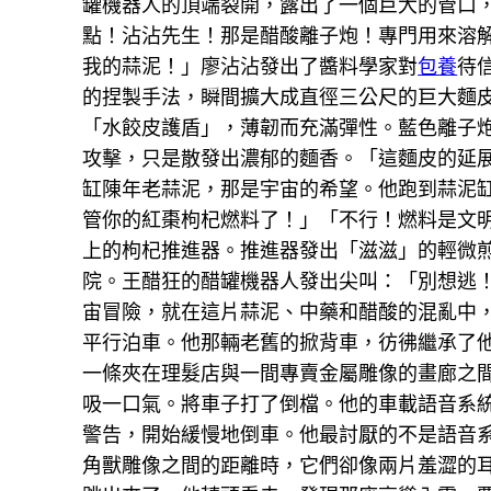
罐機器人的頂端裂開，露出了一個巨大的管口，
點！沾沾先生！那是醋酸離子炮！專門用來溶
我的蒜泥！」廖沾沾發出了醬料學家對
包養
待
的捏製手法，瞬間擴大成直徑三公尺的巨大麵
「水餃皮護盾」，薄韌而充滿彈性。藍色離子
攻擊，只是散發出濃郁的麵香。「這麵皮的延展
缸陳年老蒜泥，那是宇宙的希望。他跑到蒜泥缸
管你的紅棗枸杞燃料了！」「不行！燃料是文
上的枸杞推進器。推進器發出「滋滋」的輕微煎
院。王醋狂的醋罐機器人發出尖叫：「別想逃
宙冒險，就在這片蒜泥、中藥和醋酸的混亂中
平行泊車。他那輛老舊的掀背車，彷彿繼承了
一條夾在理髮店與一間專賣金屬雕像的畫廊之
吸一口氣。將車子打了倒檔。他的車載語音系
警告，開始緩慢地倒車。他最討厭的不是語音
角獸雕像之間的距離時，它們卻像兩片羞澀的