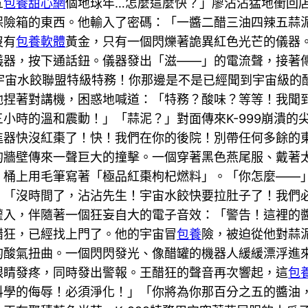
五
包養甜心網
個地球年…怎麼這麼快？」廖沾沾猛地衝回
保險箱的東西。他輸入了密碼：「一醬二醋三油四辣五蒜
沒有
包養軟體
黃金，只有一個閃爍著詭異紅色光芒的儀器
儀器，按下通話鈕。儀器發出「滋——」的電流聲，接著
9！宇宙水餃聯盟特級特務！你那邊是不是已經聞到宇宙級
他捏著對講機，困惑地喊道：「特務？酸味？等等！我聞
小時的溫和震動！」「蒜泥？」對面傳來K-999崩潰的
推進器快沒紅棗了！快！我們在你的後院！別帶任何多餘
的牆壁傳來一聲巨大的撞擊。一個穿著黑色燕尾服、戴著
桶上用毛筆寫著「極品紅棗枸杞燃料」。「你怎麼——」廖
：「沒時間了，沾沾先生！宇宙水餃快要拉肚子了！我們
灌入，伴隨著一個狂妄自大的電子音效：「警告！這裡的
醋狂，已經找上門了。他的宇宙冒
包養
險，被迫從他對蒜
的酸氣扭曲。一個閃閃發光、像醋罐的機器人緩緩漂浮進
眼睛發疼，同時發出警報。王醋狂的聲音再次響起，這
包
料學的侮辱！必須淨化！」「你將為你那百分之五的醬油