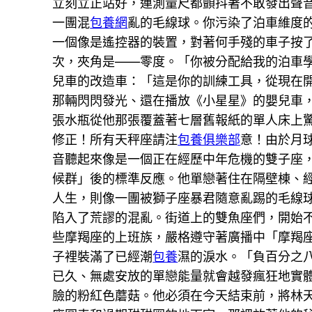
立刻立正站好，連測量尺都顫抖著不敢發出聲
一團混
包養網
亂的毛線球。你污染了泊車維度
一個像是遙控器的裝置，對著何手殘的車子按
次，夾角是——零度。「你被分配給我的泊車
兒車的改造車：「這是你的訓練工具，從現在
那輛閃閃發光、還在播放《小星星》的嬰兒車
張水瓶從他那張覆蓋著七層舊報紙的單人床上
修正！所有天秤座請注
包養俱樂部
意！由於月
音聽起來像是一個正在經歷中年危機的雙子座
候群」後的標準反應。他單戀著住在隔壁棟、
人生，則像一團被獅子座暴君隨意亂踢的毛線
陷入了荒謬的混亂。街道上的雙魚座們，開始
些摩羯座的上班族，嚴格遵守著廣播中「摩羯
子裡裝滿了已經潮
包養
濕的淚水。「負百分之
已久、無處安放的單戀能量就會越發瘋狂地實
臉的粉紅色蘑菇。他必須在今天結束前，將林