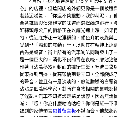
4月份，多地域進進施工淡季。此中安徽
心」的店裡，但這間店的外觀更像是一個被遺
老蒜泥嘆氣。「你還不夠靈動，我的蒜泥。」
合著鐵鏽與淡淡絕望的味道而選擇繞道飛行。今
鮮蒜頭每公斤的價格正在以超光速上漲，如果
勺，從缸底撈起一坨濃稠的、顏色介於灰綠與
受到**「溫和的震動」**，以助其在精神上
首先是聲音。街上所有的汽車喇叭同時發出了
是一個巨大的、消化不良的胃在哀嚎。廖沾沾
印著《沾醬秘笈》封面的皺衛生紙，塞進口袋
從東邊到西邊，從高架橋到巷弄口，全部變成
的聲音，並且有一層淡淡的、熱氣騰騰的白霧
沾沾是個醬料學家，對所有食物相關的氣味都
了混亂。汽車不知道該走還是該停，因為無論
喊：「喂！你為什麼咕嚕咕嚕？你倒是紅一下
聽到的家傳預言
包養留言板
不謀而合。他想起