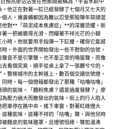
末日預兆廖沾沾坐在他那間被稱為「宇宙水餃中
係。他正在對著一缸已經發酵了七個月又七天的
一個人，連蒼蠅都因為難以忍受那股陳年蒜頭混
他對**「蒜泥成本焦慮症」**的深層恐懼。新
拿著一把被磨得光滑、閃耀著不祥光芒的小銀
三小時，他就要用手指彈一下缸邊，確保它能感
流時，外面的世界開始發出一些不對勁的信號。
這聲音不是引擎聲，也不是正常的鳴笛聲，而像
出去看個究竟，順手從桌上拿了一張髒兮兮的，
了。整條城市的主幹道上，數百個交通信號燈，
，同時，每一個燈箱都發出了那種「咕嚕咕嚕」
過頭的氣味。「麵粉焦慮？還是過度發酵？」廖
因為壓力過大而散發出的氣味。街上的行人陷入
地把車停在路中央，搖下車窗，對著紅綠燈大
。這種氣味，這種不祥的「咕嚕」聲，與他兒時
都被麵皮的氣味籠罩，且燈號恒綠、聲如湯沸