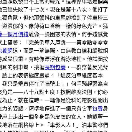
的盡頭散發出不正常的綠光。這棟停車塔是個異
他已經失敗了十七次。現在是第十八次。他打了
上獨角獸，但他那顫抖的車尾卻擦到了停車塔三
一道濃郁的、像薄荷口香糖一樣的綠色光芒。猛
養一個月價錢
雕像一臉困惑的表情。何手殘感覺
狀上寫著：「完美倒車入庫獎——第零點零零零
包養網
道，而是一望無際、由無數白線和編號組
時感覺很重，有時像漂浮在游泳池裡。他試圖按
刺耳的剎車聲，接著
長期包養
，一群穿著反光背
，臉上的表情極度嚴肅。「違反泊車維度基本
！我只是垂直停在了牆壁上！」何手殘趕緊為自
夾角是——八十九點七度！按照維度法則，你必
泣為止。就在這時，一輛像是從科幻電影裡開出
重力的姿態，精準地停進了一個只有它車
包養
身
駛座上走出一個全身黑色皮衣的女人，她戴著一
美地落在網格線上。「車影大人！」泊車警察們