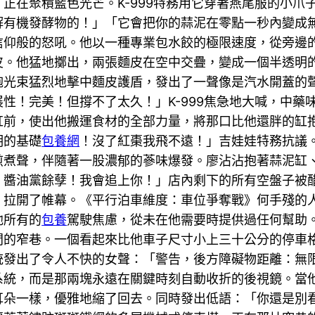
正在聚積藍色光芒。K-999特務用它穿著燕尾服的小爪
解有機發酵物的！」「它會把你的蒜泥在零點一秒內變成
信仰般的怒吼。他以一種專業包水餃的極限速度，從旁邊
皮。他猛地擲出，兩張麵皮在空中交疊，變成一個半透明
炮光束猛烈地擊中麵皮護盾，發出了一聲像是汽水開蓋的
性！完美！但撐不了太久！」K-999焦急地大喊，中藥
前，使出他搬運食材的全部力量，將那口比他還胖的缸抱起
明的基礎
包養網
！沒了紅棗我飛不遠！」吉娃娃特務抗議
煮聲，伴隨著一股濃郁的蔘味爆發。廖沾沾抱著蒜泥缸、K
！醬油黨餘孽！我會追上你！」店內剩下的所有空盤子被
，拉開了帷幕。《平行泊車維度：車位爭奪戰》何手殘的
他所有的
包養
駕駛焦慮，從未在他需要時提供過任何幫助
間的窄巷。一個看起來比他車子尺寸小上三十公分的停車
統發出了令人不快的女聲：「警告，後方障礙物距離：無
系統，而是那兩塊永遠在關鍵時刻自動收折的後視鏡。當
耳朵一樣，優雅地縮了回去。同時發出低語：「你還是別