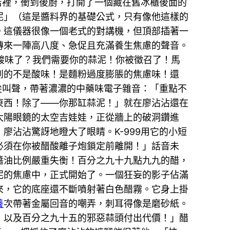
店裡，衝到後廚，打開了一個藏在舊冰櫃後面的
泥」（這是醬料界的基礎公式，只有像他這樣的
。這儀器很像一個老式的對講機，但頂部插著一
傳來一陣高八度、急促且充滿養生焦慮的聲音。
的酸味了？我們需要你的蒜泥！你被徵召了！馬
到的不是酸味！是麵粉過度膨脹的焦慮味！還
尖叫聲，帶著濃濃的中藥味電子雜音：「重點不
的東西！除了——你那缸蒜泥！」就在廖沾沾還在
太陽眼鏡的太空吉娃娃，正從牆上的破洞鑽進
沾沾驚訝地瞪大了眼睛。K-999用它的小短
必須在你被醋酸離子炮鎖定前離開！」話音未
醬油比例嚴重失衡！百分之九十九點九九的醋，
泥的焦慮中，正式開始了。一個狂妄的影子佔滿
來，它的底座還不斷噴射著白色醋霧。它身上掛
養
次帶著金屬回音的嘲弄，刺耳得像是磨砂紙。
，以及百分之九十五的邪惡蒜頭付出代價！」醋