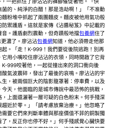
子，一把抓住了廖沾沾的褲腳催促著他。「快
無菌的、純淨的白醋！那是浩劫啊！」「不准動
的麵粉堆中抓起了兩團麵皮。麵皮被他用氣功般
的防禦護盾。這就是家傳《沾醬秘笈》中記載的
聲音。護盾劇烈震動，但奇蹟般地擋
包養網
住了
味更濃了。廖沾沾
包養網
知道，他必須帶走他那
。「走！K-999！我們要從後院逃跑！別再
。它用小嘴咬住廖沾沾的衣領，同時開啟了它背
-999咬著他，一起從撞出來的洞口衝向後
醋酸氣波震碎，發出了最後的哀鳴。廖沾沾的宇
人生，被兩個巨大的陰影籠罩著：停車費，以及
。今天，他面臨的是城市傳說中最恐怖的挑戰，
格，上面還灑著一層可疑的白色粉末。何手殘深
限趨近於零。」「請考慮放棄治療。」他忽略了
他需要它們來判斷車體與那座價值不菲的銅製獨
看了，反正你也停不好。」何手殘感覺心臟快要