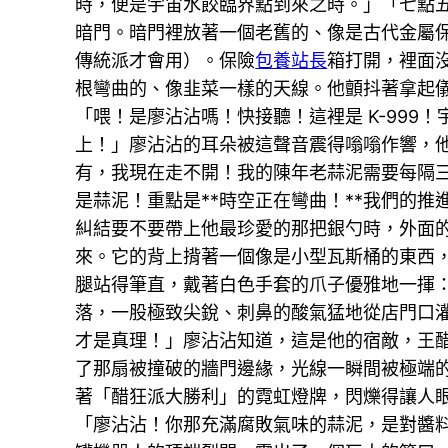
時，便是宇宙水餃臨界點到來之時。」「七點
暗門。暗門裡放著一個老舊的、像是古代金屬
傳統派才會用）。保險
包養站長
箱打開，裡面
根彎曲的、像韭菜一樣的天線。他顫抖著拿起
「喂！是廖沾沾嗎！快接聽！這裡是 K-99
上！」廖沾沾的耳朵被這聲音震得嗡嗡作響，
有，我現在走不開！我的陳年老蒜泥需要每隔三
是蒜泥！重點是**時空正在彎曲！**我們的
糾結要不要帶上他最珍愛的那把銀勺時，外面
來。它的背上揹著一個像是小型瓦斯桶的東西，
腿站得筆直，戴著白色手套的爪子優雅地一揮
落，一股極致尖銳、刺鼻的酸氣猛地從店門口
才是真理！」廖沾沾知道，這是他的宿敵，王
了那扇被撞破的牆門邊緣，光線一瞬間被極端
著「醋狂派大勝利」的霓虹燈牌，閃爍得讓人
「廖沾沾！你那充滿腐敗氣味的蒜泥，是對醬