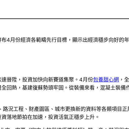
發布4月份經濟各範疇先行目標，顯示出經濟穩步向好的
疾速晉陞，投資加快向新賽道集聚。4月份
包養甜心網
，全
周全回熱，基建復蘇勢頭牢固。從裝備來看，混凝土裝備
建、路況工程、財產園區、城市更換新的資料等各類項目正
投資落地節拍在加速，投資活氣正穩步上升。