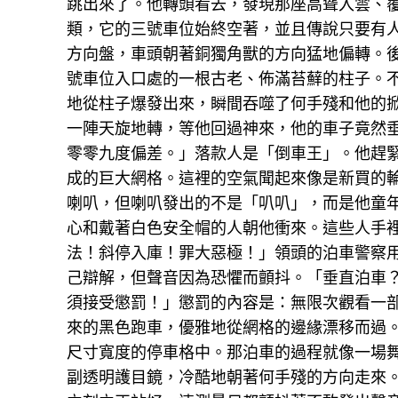
跳出來了。他轉頭看去，發現那座高聳入雲、
類，它的三號車位始終空著，並且傳說只要有
方向盤，車頭朝著銅獨角獸的方向猛地偏轉。
號車位入口處的一根古老、佈滿苔蘚的柱子。
地從柱子爆發出來，瞬間吞噬了何手殘和他的
一陣天旋地轉，等他回過神來，他的車子竟然
零零九度偏差。」落款人是「倒車王」。他趕
成的巨大網格。這裡的空氣聞起來像是新買的
喇叭，但喇叭發出的不是「叭叭」，而是他童
心和戴著白色安全帽的人朝他衝來。這些人手
法！斜停入庫！罪大惡極！」領頭的泊車警察
己辯解，但聲音因為恐懼而顫抖。「垂直泊車
須接受懲罰！」懲罰的內容是：無限次觀看一部
來的黑色跑車，優雅地從網格的邊緣漂移而過
尺寸寬度的停車格中。那泊車的過程就像一場舞
副透明護目鏡，冷酷地朝著何手殘的方向走來