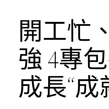
開工忙
強 4專
成長“成