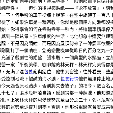
音。她走到何手殘面前，輕蔑地掃了一眼他那輛垂直貼在
的純粹性。」「但你的後視鏡貼紙——『永不放棄』，讓
了一下。何手殘的車子從牆上脫落，在空中旋轉了一百八
學徒了。如果泊車是一種宗教，你就是那個連方向盤都沒
開始，你得學會如何在零點零零一秒內，將這輛車精準停
，感到一陣眩暈。泊車維度的生活，比他想象中還要無理
驚醒，不是因為鬧鐘，而是因為屋頂傳來了一陣震耳欲聾
球剛剛打了一個噴嚏，您的戀愛機率從昨日的百分之九十
，充滿了戲劇性的絕望。張水瓶，一個典型的水瓶座，立
經營一家「平衡美學」咖啡館的林天秤。林天秤完美得像
球，充滿了混
包養
亂與錯位。他衝到窗邊，往外看去。整
不受控制地流下鹹鹹的海水淚，
包養行情
他們無法停止地
座今天適合原地踏步，否則將失去襪子」的指令。數百名
八十七？」張水瓶喃喃自語，感到胃部一陣翻騰，他知道
體化。上次林天秤的戀愛運勢跌至百分之二十，張水瓶就
天秤的運勢至少提升到零。否則，他那份單戀就會變成某