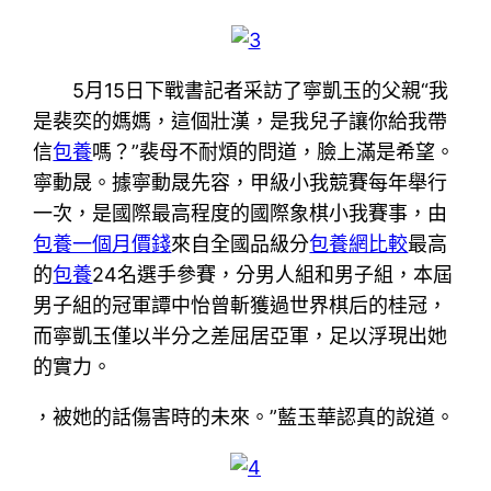
5月15日下戰書記者采訪了寧凱玉的父親“我
是裴奕的媽媽，這個壯漢，是我兒子讓你給我帶
信
包養
嗎？”裴母不耐煩的問道，臉上滿是希望。
寧動晟。據寧動晟先容，甲級小我競賽每年舉行
一次，是國際最高程度的國際象棋小我賽事，由
包養一個月價錢
來自全國品級分
包養網比較
最高
的
包養
24名選手參賽，分男人組和男子組，本屆
男子組的冠軍譚中怡曾斬獲過世界棋后的桂冠，
而寧凱玉僅以半分之差屈居亞軍，足以浮現出她
的實力。
，被她的話傷害時的未來。”藍玉華認真的說道。