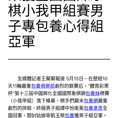
棋小我甲組賽男
子專包養心得組
亞軍
全媒體記者王蘭蘭報道 5月15日，在歷經10
天11輪嚴重
包養俱樂部
劇烈的競賽后，“體育彩票
杯”第十三屆中國興化全國國際象棋錦
包養妹
標賽
（小我甲組）落下帷幕，棋手們顛末
包養網
嚴重
劇烈的拼殺，終極男子組譚中怡衛冕
包養意思
全
國冠軍，開封姑娘寧凱玉榮
包養
獲男子組亞軍。