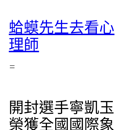
跳
至
蛤蟆先生去看心
主
要
理師
內
容
開封選手寧凱玉
榮獲全國國際象