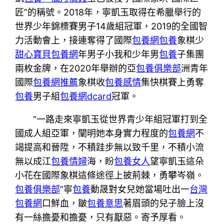
匠”的稱號。2018年，寧凱玉取得在希臘舉行的
世界少年錦標賽男子14歲組冠軍，2019的全國智
力活動會上，接連奪得了國際
包養網
包養
象棋少
甜心寶貝包養網
年男子小我和少年男
包養
子集團
兩枚金牌，在2020年舉辦的亞
包養俱樂部
洲青年
國際
包養網推薦
象棋收
包養感情
集快棋賽上勇奪
包養
男子組
包養網dcard
冠軍。
“一路走來寧凱玉從世界青少年組冠軍打到全
國成人組亞軍，闡明她本身實力程度的
包養網
不
竭提高和晉陞，不積跬步無以致千里，不積小流
無以成江
包養情婦
海，盼
包養女人
望寧凱玉這朵
小花在國際象棋這條途徑上披荊棘，勇攀岑嶺。
包養俱樂部
”寧
包養
動晟對女兒她當場吐出一
台灣
包養網
口鮮血，皺
包養意思
著眉頭的兒子臉上沒
有一絲擔憂和擔憂，只有厭惡。寄予厚看。