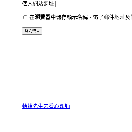
個人網站網址
在
瀏覽器
中儲存顯示名稱、電子郵件地址及
蛤蟆先生去看心理師