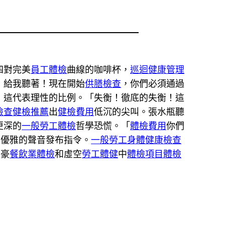
四對完美
員工體檢
曲線的咖啡杯，
巡迴健康管理
，給我聽著！現在開始
供膳檢查
，你們必須通過
，這代表理性的比例。「失衡！徹底的失衡！這
檢查
健檢推薦
出
健檢費用
低沉的尖叫。張水瓶聽
更深的
一般勞工體檢
哲學恐慌。「
體檢費用
你們
且優雅的聲音發布指令。
一般勞工身體健康檢查
土豪
餐飲業體檢
和虛空
勞工體健
中
體檢項目
體檢