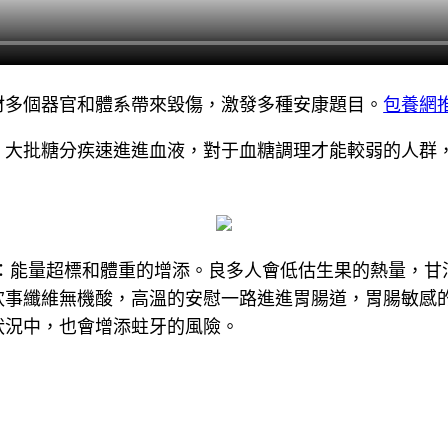
材多個器官和體系帶來毀傷，激發多種安康題目。
包養網
，大批糖分疾速進進血液，對于血糖調理才能較弱的人群
鵬：能量超標和體重的增添。良多人會低估生果的熱量，甘
炊事纖維無機酸，高溫的安慰一路進進胃腸道，胃腸敏感
狀況中，也會增添蛀牙的風險。