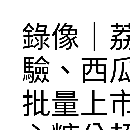
錄像｜
驗、西
批量上市