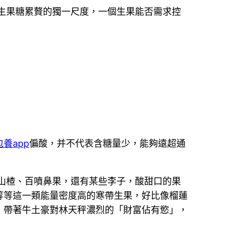
生果糖累贅的獨一尺度，一個生果能否需求控
包養app
偏酸，并不代表含糖量少，能夠遠超通
山楂、百噴鼻果，還有某些李子，酸甜口的果
等等這一類能量密度高的寒帶生果，好比像榴蓮
，帶著牛土豪對林天秤濃烈的「財富佔有慾」，