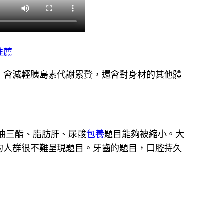
推薦
，會減輕胰島素代謝累贅，還會對身材的其他體
油三酯、脂肪肝、尿酸
包養
題目能夠被縮小。大
的人群很不難呈現題目。牙齒的題目，口腔持久