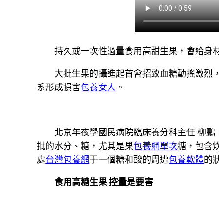
持久或一次性過量食用高甜生果，會給身
大批生果的攝進起首會招致血糖動搖激烈
系形成損害
包養女人
。
北京年夜學國民病院臨床養分科主任 柳
批的水分、糖，尤其是果
包養網單次
糖，包含
處
台灣包養網
于一個糖和酸的周遭
包養軟體
的
食用高糖生果 控量是要害