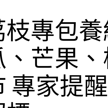
荔枝專包養
瓜、芒果、
 專家提