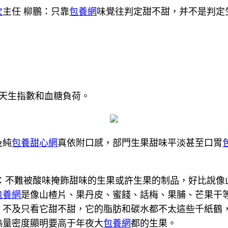
次
主任 柳鵬：只靠
包養網
味覺往判定甜不甜，并不是判定
天生指數和血糖負荷。
及純
包養甜心網
真依附口感，部門生果甜味平淡甚至口胃
鵬：不難被酸味掩飾甜味的生果或許生果的制品，好比說像
包養網
是像山楂片、果丹皮、蜜餞、話梅、果脯、芒果干
？不及只看它甜不甜，它的脂肪和碳水都不太這些千紙鶴
熱量密度顯明要高于年夜大
包養網
都的生果。