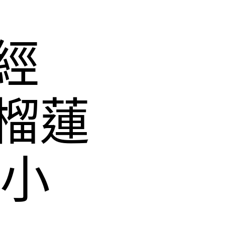
經
榴蓮
醒小