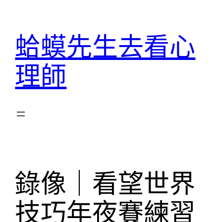
跳
至
蛤蟆先生去看心
主
要
理師
內
容
錄像｜看望世界
技巧年夜賽練習