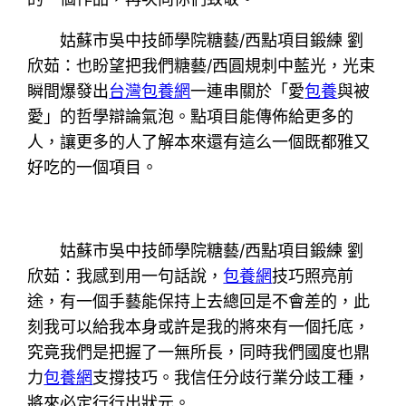
姑蘇市吳中技師學院糖藝/西點項目鍛練 劉
欣茹：也盼望把我們糖藝/西圓規刺中藍光，光束
瞬間爆發出
台灣包養網
一連串關於「愛
包養
與被
愛」的哲學辯論氣泡。點項目能傳佈給更多的
人，讓更多的人了解本來還有這么一個既都雅又
好吃的一個項目。
姑蘇市吳中技師學院糖藝/西點項目鍛練 劉
欣茹：我感到用一句話說，
包養網
技巧照亮前
途，有一個手藝能保持上去總回是不會差的，此
刻我可以給我本身或許是我的將來有一個托底，
究竟我們是把握了一無所長，同時我們國度也鼎
力
包養網
支撐技巧。我信任分歧行業分歧工種，
將來必定行行出狀元。