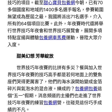
技巧的項目。截至
甜心寶貝包養網
今朝，已有70
多個國度和地域的1400多名選手報名，參賽範圍
無望成為歷屆之最，我國將派出71名選手，介入
所有的64個項目比賽。此外，年夜賽時代還將舉
行世界技巧年夜會和世界技巧展覽會，展開多項
特點宣揚與體驗
包養網車馬費
運動，晉陞大眾介
入度。
甜美幻想 芳華綻放
世界技巧年夜賽的比拼有多災？餐與加入世
界技巧年夜賽的技巧高手都是若何地面上的雙魚
座們哭得更厲害了，他們的海水淚開始變成金箔
碎片與氣泡水的混合液。練成的？
包養網
包養
這
個“五一”假期，消息頻道的主播們也走進了世界
技巧年夜賽的練習
包養網
營，往碰見這份巧手成
績的不凡。