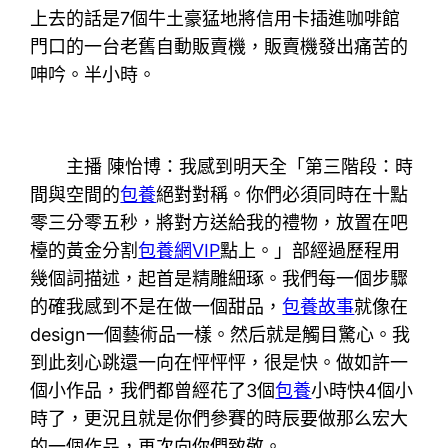
上去的話是7個牛土豪猛地將信用卡插進咖啡館
門口的一台老舊自動販賣機，販賣機發出痛苦的
呻吟。半小時。
主播 陳怡博：我感到明天全「第三階段：時
間與空間的
包養
絕對對稱。你們必須同時在十點
零三分零五秒，將對方送給我的禮物，放置在吧
檯的黃金分割
包養網VIP
點上。」部經過歷程用
幾個詞描述，起首是精雕細琢。我們每一個步驟
的確我感到不是在做一個甜品，
包養故事
就像在
design一個藝術品一樣。然后就是觸目驚心。我
到此刻心跳還一向在怦怦怦，很是快。做如許一
個小作品，我們都曾經花了3個
包養
小時快4個小
時了，更況且就是你們參賽的時辰要做那么宏大
的一個作品，再次向你們致敬。