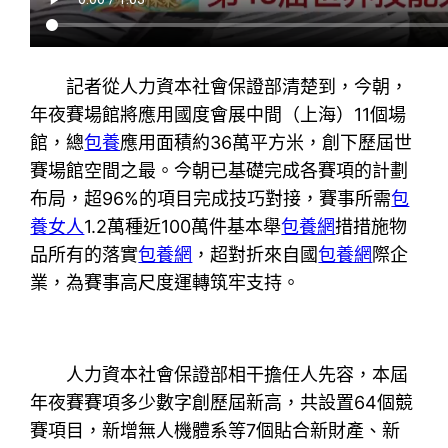
記者從人力資本社會保證部清楚到，今朝，
年夜賽場館將應用國度會展中間（上海）11個場
館，總
包養
應用面積約36萬平方米，創下歷屆世
賽場館空間之最。今朝已基礎完成各賽項的計劃
布局，超96%的項目完成技巧對接，賽事所需
包
養女人
1.2萬種近100萬件基本舉
包養網
措措施物
品所有的落實
包養網
，超對折來自國
包養網
際企
業，為賽事高尺度運轉筑牢支持。
人力資本社會保證部相干擔任人先容，本屆
年夜賽賽項多少數字創歷屆新高，共設置64個競
賽項目，新增無人機體系等7個貼合新財產、新