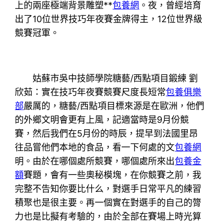
上的兩座極端背景雕塑**
包養網
。夜，曾經培育
出了10位世界技巧年夜賽金牌得主，12位世界級
競賽冠軍。
姑蘇市吳中技師學院糖藝/西點項目鍛練 劉
欣茹：實在技巧年夜賽競賽尺度長短常
包養俱樂
部
嚴厲的，糖藝/西點項目標來源是在歐洲，他們
的外鄉文明會更有上風，記適當時是9月份競
賽，然后我們在5月份的時辰，提早到法國里昂
往品嘗他們本地的食品，看一下何處的文
包養網
明。由於在哪個處所競賽，哪個處所來出
包養金
額
賽題，會有一些奧秘模塊，在你競賽之前，我
完整不告知你要比什么，對選手日常平凡的練習
積聚也是很主要。再一個實在對選手的自己的膂
力也是比擬有考驗的，由於全部在賽場上時光算