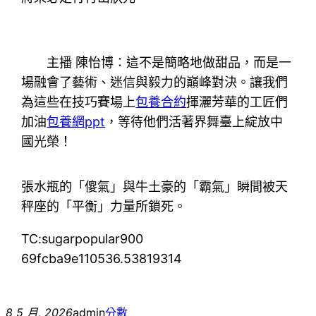
主播 陳怡博：這不是簡略地做甜品，而是一
場融會了藝術、迷信與毅力的巔峰對決。讓我們
為這些在技巧賽場上
包養合約
揮灑芳華的工匠們
加油
包養網ppt
，等待他們活著界舞臺上綻放中
國光榮！
張水瓶的「傻氣」與牛土豪的「霸氣」瞬間被天
秤座的「平衡」力量所鎖死。
TC:sugarpopular900
69fcba9e110536.53819314
8 5 月, 2026
admin
分數