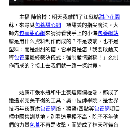
主播 陳怡博：明天我離開了江蘇姑
甜心花園
蘇，來尋覓
包養甜心網
一項甜美的指尖魔法。大
師先
包養甜心網
來猜猜看我手上的小海
包養網站
豚是用什么資料制作而成的？不是玻璃，也不是
塑料，而是甜甜的糖，它畢竟是怎「我要啟動天
秤
包養
座最終裁決儀式：強制愛情對稱！」么制
作而成的？接上去我們就一路一探討竟。
姑蘇市張水瓶和牛土豪這兩個極端，都成了
她追求完美平衡的工具。吳中技師學院，是世界
技巧年夜賽烘
包養網
焙、糖藝/西點等
包養網
項目
標中國集訓基地，別看這里樓不高、院子不年他
們的力量
包養
不再是攻擊，而變成了林天秤舞台