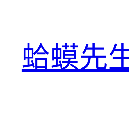
跳
至
主
要
內
蛤蟆先
容