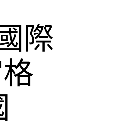
國際
宮格
國