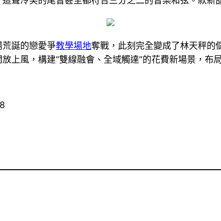
，這聲冷笑的尾音甚至都符合三分之二的音樂和弦。款新
場荒誕的戀愛爭
教學場地
奪戰，此刻完全變成了林天秤的
放上風，構建“雙線融會、全域觸達”的花費新場景，布
28