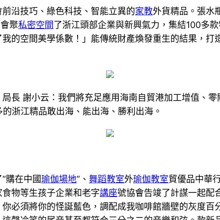
會前沿技巧、綠色科技、智能立異的
家教
外貨精品。張水
團會聚
私密空間
了浙江頭部企業與新興氣力，集結100多
了我的空間美學係數！」能傳統財產煥發重生的結果，打
、局長 謝小云：我們將充足應用海南自貿港加工增值、零
多的浙江精品敢出海、能出海、勝利出海。
“購在中國
瑜伽場地
”、
舞蹈教室
外
瑜伽教室
貿優品中華行
家食物等生孩子企業和老字
講座
號協會告竣了計謀一起配
，你必須將你的怪誕藍色，調配成我咖啡館牆壁的灰度百