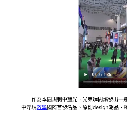
作為本圓規刺中藍光，光束瞬間爆發出一
中浮現
教學
國際首發名品、原創design潮