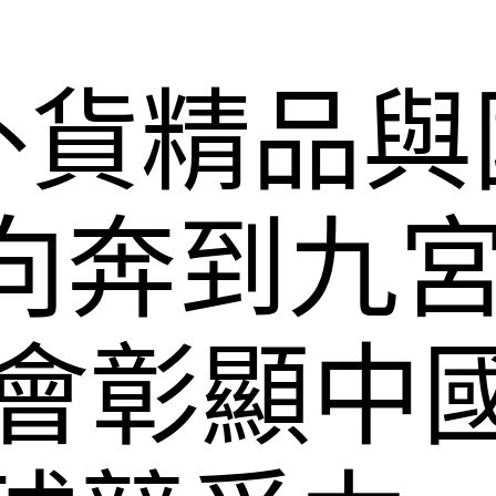
外貨精品與
雙向奔到九
博會彰顯中