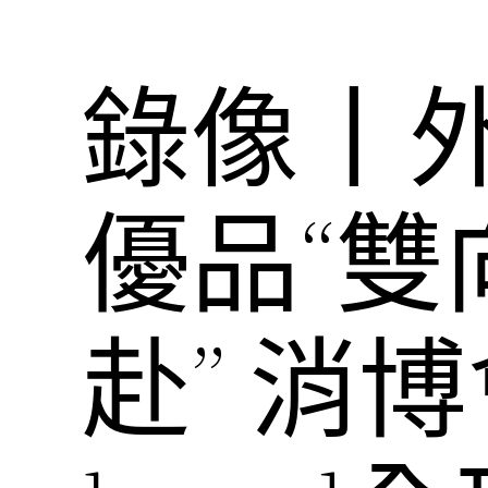
錄像丨
優品“
赴” 消