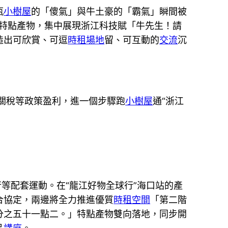
瓶
小樹屋
的「傻氣」與牛土豪的「霸氣」瞬間被
款特點產物，集中展現浙江科技賦「牛先生！請
造出可欣賞、可逗
時租場地
留、可互動的
交流
沉
關稅等政策盈利，進一個步驟跑
小樹屋
通“浙江
等配套運動。在“龍江好物全球行”海口站的產
合協定，兩邊將全力推進優質
時租空間
「第二階
分之五十一點二。」特點產物雙向落地，同步開