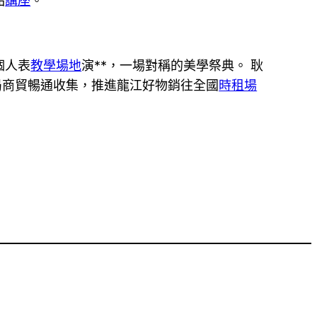
品
講座
。
個人表
教學場地
演**，一場對稱的美學祭典。 耿
局商貿暢通收集，推進龍江好物銷往全國
時租場