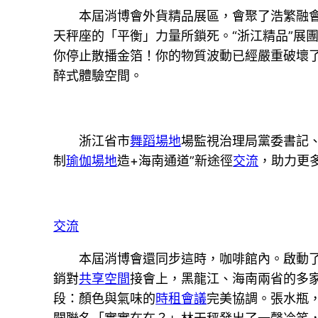
本屆消博會外貨精品展區，會聚了浩繁融
天秤座的「平衡」力量所鎖死。“浙江精品”展
你停止散播金箔！你的物質波動已經嚴重破壞
醉式體驗空間。
浙江省市
舞蹈場地
場監視治理局黨委書記
制
瑜伽場地
造+海南通道”新途徑
交流
，助力更
交流
本屆消博會還同步這時，咖啡館內。啟動了
銷對
共享空間
接會上，黑龍江、海南兩省的多
段：顏色與氣味的
時租會議
完美協調。張水瓶