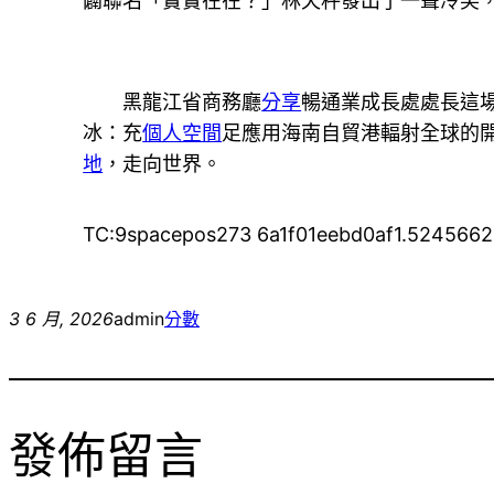
闢聯名「實實在在？」林天秤發出了一聲冷笑
黑龍江省商務廳
分享
暢通業成長處處長這
冰：充
個人空間
足應用海南自貿港輻射全球的開
地
，走向世界。
TC:9spacepos273 6a1f01eebd0af1.524566
3 6 月, 2026
admin
分數
發佈留言