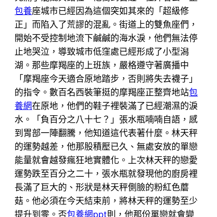
包養
座城市已經因為這個突如其來的「超級修
正」而陷入了荒謬的混亂。街道上的雙魚座們，
開始不受控制地流下鹹鹹的海水淚，他們無法停
止地哭泣，導致城市低窪處已經形成了小型潟
湖。那些摩羯座的上班族，嚴格遵守著廣播中
「摩羯座今天適合原地踏步，否則將失去襪子」
的指令。數百名西裝筆挺的摩羯座正整齊地站
包
養網
在原地，他們的鞋子裡裝滿了已經潮濕的淚
水。「負百分之八十七？」張水瓶喃喃自語，感
到胃部一陣翻騰，他知道這代表著什麼。林天秤
的運勢越差，他那股積壓已久、無處安放的單戀
能量就會越發瘋狂地實體化。上次林天秤的戀愛
運勢跌至百分之二十，張水瓶就發現他的廚房裡
長滿了巨大的、形狀是林天秤側臉的粉紅色蘑
菇。他必須在今天結束前，將林天秤的運勢至少
提升到零。否
包養網ppt
則，他那份單戀就會變