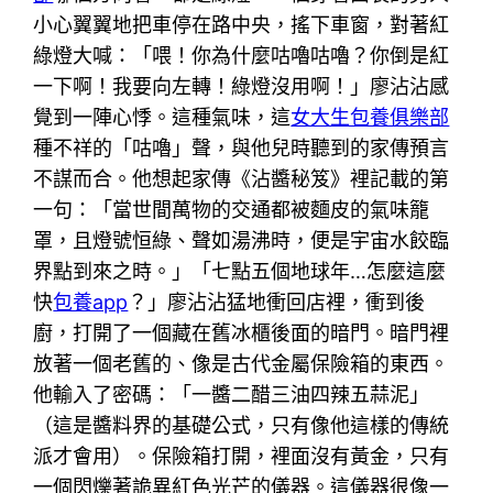
小心翼翼地把車停在路中央，搖下車窗，對著紅
綠燈大喊：「喂！你為什麼咕嚕咕嚕？你倒是紅
一下啊！我要向左轉！綠燈沒用啊！」廖沾沾感
覺到一陣心悸。這種氣味，這
女大生包養俱樂部
種不祥的「咕嚕」聲，與他兒時聽到的家傳預言
不謀而合。他想起家傳《沾醬秘笈》裡記載的第
一句：「當世間萬物的交通都被麵皮的氣味籠
罩，且燈號恒綠、聲如湯沸時，便是宇宙水餃臨
界點到來之時。」「七點五個地球年…怎麼這麼
快
包養app
？」廖沾沾猛地衝回店裡，衝到後
廚，打開了一個藏在舊冰櫃後面的暗門。暗門裡
放著一個老舊的、像是古代金屬保險箱的東西。
他輸入了密碼：「一醬二醋三油四辣五蒜泥」
（這是醬料界的基礎公式，只有像他這樣的傳統
派才會用）。保險箱打開，裡面沒有黃金，只有
一個閃爍著詭異紅色光芒的儀器。這儀器很像一