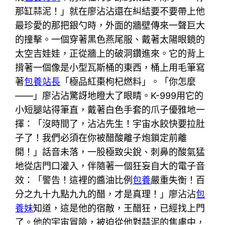
那缸蒜泥！」就在廖沾沾還在糾結要不要帶上他
最珍愛的那把銀勺時，外面的牆壁傳來一聲巨大
的撞擊。一個穿著黑色燕尾服、戴著太陽眼鏡的
太空吉娃娃，正從牆上的破洞鑽進來。它的背上
揹著一個像是小型瓦斯桶的東西，桶上用毛筆寫
著
包養站長
「極品紅棗枸杞燃料」。「你怎麼
——」廖沾沾驚訝地瞪大了眼睛。K-999用它的
小短腿站得筆直，戴著白色手套的爪子優雅地一
揮：「沒時間了，沾沾先生！宇宙水餃快要拉肚
子了！我們必須在你被醋酸離子炮鎖定前離
開！」話音未落，一股極致尖銳、刺鼻的酸氣猛
地從店門口灌入，伴隨著一個狂妄自大的電子音
效：「警告！這裡的醬油比例
包養
嚴重失衡！百
分之九十九點九九的醋，才是真理！」廖沾沾
包
養妹
知道，這是他的宿敵，王醋狂，已經找上門
了。他的宇宙冒險，被迫從他對蒜泥的焦慮中，