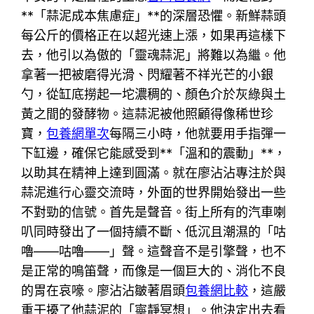
**「蒜泥成本焦慮症」**的深層恐懼。新鮮蒜頭
每公斤的價格正在以超光速上漲，如果再這樣下
去，他引以為傲的「靈魂蒜泥」將難以為繼。他
拿著一把被磨得光滑、閃耀著不祥光芒的小銀
勺，從缸底撈起一坨濃稠的、顏色介於灰綠與土
黃之間的發酵物。這蒜泥被他照顧得像稀世珍
寶，
包養網單次
每隔三小時，他就要用手指彈一
下缸邊，確保它能感受到**「溫和的震動」**，
以助其在精神上達到圓滿。就在廖沾沾專注於與
蒜泥進行心靈交流時，外面的世界開始發出一些
不對勁的信號。首先是聲音。街上所有的汽車喇
叭同時發出了一個持續不斷、低沉且潮濕的「咕
嚕——咕嚕——」聲。這聲音不是引擎聲，也不
是正常的鳴笛聲，而像是一個巨大的、消化不良
的胃在哀嚎。廖沾沾皺著眉頭
包養網比較
，這嚴
重干擾了他蒜泥的「寧靜冥想」。他決定出去看