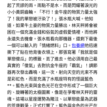
起了荒謬的雨。雨點不是水，而是閃耀著淚光的
小小黃銅齒輪。「不行！金牛座的物質力量太強
了！我的單戀被汙染了！」張水瓶大喊。他知
道，如果牛土豪的物質力量勝出，林天秤將會被
困在一個充滿金錢和俗氣的虛假愛情裡，而他將
永遠失去機會。張水瓶看向那機器，還剩下最後
一個可以輸入的「情緒燃料」口。
包養網
他迅速
撕下了貼在他背後衣領上，那張寫著「我就是個
單戀傻瓜」的標籤，丟了進去。他必須用自己最
真實的「傻氣」去對抗金牛座的「霸氣」！調節
器再次發出轟鳴，這一次，射向天空的光束不再
是彩虹色，而是充滿了水瓶座特有的怪誕藍色
**。藍色光束與金色光芒在空中形成了一個巨大
的、旋轉著的太極圖案，像是在爭奪林天秤的靈
魂。這場以星座運勢為賭注、以單戀能量為武器
的荒唐戰爭，正式打響了。藍色與金色的光芒在