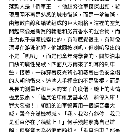
落款人是「倒車王」。他趕緊從車窗探出頭，發
現周圍不再是熟悉的城市街道，而是一望無際、
由無數白線和編號組成的巨大網格。這裡的空氣
聞起來像是新買的輪胎和劣質香水的混合物，而
重力似乎是隨機變化的，有時感覺很重，有時像
漂浮在游泳池裡。他試圖按喇叭，但喇叭發出的
不是「叭叭」，而是他童年時學會的、關於泊車
口訣的魔性兒歌。四面八方傳來了刺耳的剎車
聲，接著，一群穿著反光背心和戴著白色安全帽
的人朝他衝來。這些人手裡拿的不是警棍，而是
長長的測量尺和巨大的電子角度儀，臉上的表情
極度嚴肅。「違反泊車維度基本法！斜停入庫！
罪大惡極！」領頭的泊車警察用一個擴音器大
喊，聲音充滿機械感。「我、我沒有斜停！我只
是垂直停在了牆壁上！」何手殘趕緊為自己辯
解，但聲音因為恐懼而顫抖。「垂直泊車？那是