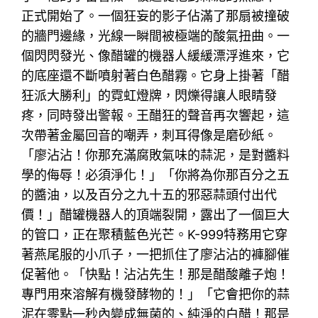
正式開始了。一個狂妄的影子佔滿了那扇被撞破
的牆門邊緣，光線一瞬間被極端的酸氣扭曲。一
個閃閃發光、像醋罐的機器人緩緩漂浮進來，它
的底座還不斷噴射著白色醋霧。它身上掛著「醋
狂派大勝利」的霓虹燈牌，閃爍得讓人眼睛發
疼，同時發出警報。王醋狂的聲音再次響起，這
次帶著金屬回音的嘲弄，刺耳得像是磨砂紙。
「廖沾沾！你那充滿腐敗氣味的蒜泥，是對醬料
學的侮辱！必須淨化！」「你將為你那百分之五
的醬油，以及百分之九十五的邪惡蒜頭付出代
價！」醋罐機器人的頂端裂開，露出了一個巨大
的管口，正在聚積藍色光芒。K-999特務用它穿
著燕尾服的小爪子，一把抓住了廖沾沾的褲腳催
促著他。「快點！沾沾先生！那是醋酸離子炮！
專門用來溶解有機發酵物的！」「它會把你的蒜
泥在零點一秒內變成無菌的、純淨的白醋！那是