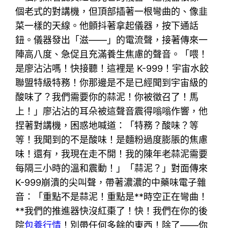
個老式的對講機，但頂部插著一根彎曲的、像韭
菜一樣的天線。他顫抖著拿起儀器，按下通話
鈕。儀器發出「滋——」的電流聲，接著傳來一
陣高八度、急促且充滿養生焦慮的聲音。「喂！
是廖沾沾嗎！快接聽！這裡是 K-999！宇宙水餃
聯盟特級特務！你那邊是不是已經聞到宇宙級的
酸味了？我們需要你的蒜泥！你被徵召了！馬
上！」廖沾沾的耳朵被這聲音震得嗡嗡作響，他
捏著對講機，困惑地喊道：「特務？酸味？等
等！我聞到的不是酸味！是麵粉過度膨脹的焦慮
味！還有，我現在走不開！我的陳年老蒜泥需要
每隔三小時的溫和震動！」「蒜泥？」對面傳來
K-999崩潰的尖叫聲，帶著濃濃的中藥味電子雜
音：「重點不是蒜泥！重點是**時空正在彎曲！
**我們的推進器快沒紅棗了！快！我們在你的後
院
包養行情
！別帶任何多餘的東西！除了——你