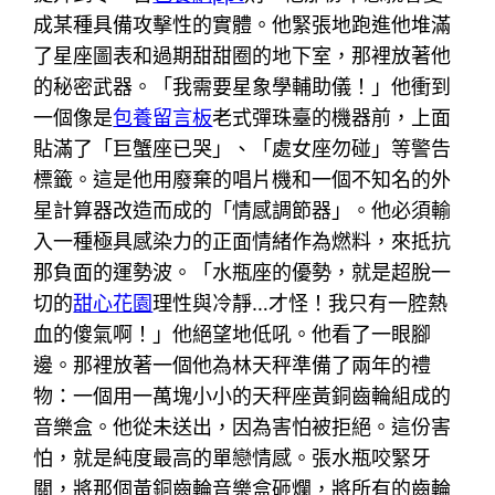
成某種具備攻擊性的實體。他緊張地跑進他堆滿
了星座圖表和過期甜甜圈的地下室，那裡放著他
的秘密武器。「我需要星象學輔助儀！」他衝到
一個像是
包養留言板
老式彈珠臺的機器前，上面
貼滿了「巨蟹座已哭」、「處女座勿碰」等警告
標籤。這是他用廢棄的唱片機和一個不知名的外
星計算器改造而成的「情感調節器」。他必須輸
入一種極具感染力的正面情緒作為燃料，來抵抗
那負面的運勢波。「水瓶座的優勢，就是超脫一
切的
甜心花園
理性與冷靜…才怪！我只有一腔熱
血的傻氣啊！」他絕望地低吼。他看了一眼腳
邊。那裡放著一個他為林天秤準備了兩年的禮
物：一個用一萬塊小小的天秤座黃銅齒輪組成的
音樂盒。他從未送出，因為害怕被拒絕。這份害
怕，就是純度最高的單戀情感。張水瓶咬緊牙
關，將那個黃銅齒輪音樂盒砸爛，將所有的齒輪