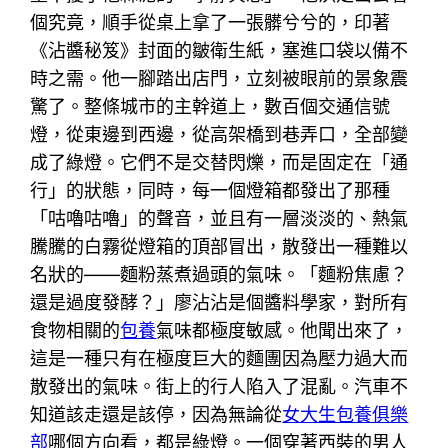
個究竟，順手從桌上拿了一張髒兮兮的，印著
《沾醬秘笈》封面的皺衛生紙，塞進口袋以備不
時之需。他一腳踏出店門，立刻被眼前的景象震
驚了。整條城市的主幹道上，數百個交通信號
燈，從東邊到西邊，從高架橋到巷弄口，全部變
成了綠燈。它們不是交替閃爍，而是固定在「通
行」的狀態，同時，每一個燈箱都發出了那種
「咕嚕咕嚕」的聲音，並且有一層淡淡的、熱氣
騰騰的白霧從燈箱的頂部冒出，散發出一種難以
名狀的——麵粉蒸煮過頭的氣味。「麵粉焦慮？
還是過度發酵？」廖沾沾是個醬料學家，對所有
食物相關的
包養
氣味都極度敏感。他聞出來了，
這是一種只有在極度巨大的麵團因為壓力過大而
散發出的氣味。街上的行人陷入了混亂。汽車不
知道該走還是該停，因為無論從
女大生包養俱樂
部
哪個方向看，都是綠燈。一個穿著西裝的男人