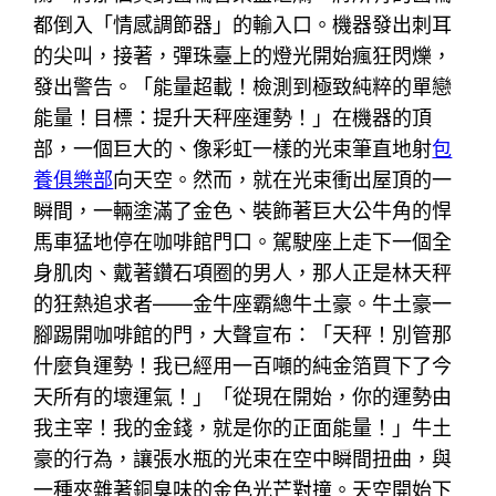
都倒入「情感調節器」的輸入口。機器發出刺耳
的尖叫，接著，彈珠臺上的燈光開始瘋狂閃爍，
發出警告。「能量超載！檢測到極致純粹的單戀
能量！目標：提升天秤座運勢！」在機器的頂
部，一個巨大的、像彩虹一樣的光束筆直地射
包
養俱樂部
向天空。然而，就在光束衝出屋頂的一
瞬間，一輛塗滿了金色、裝飾著巨大公牛角的悍
馬車猛地停在咖啡館門口。駕駛座上走下一個全
身肌肉、戴著鑽石項圈的男人，那人正是林天秤
的狂熱追求者——金牛座霸總牛土豪。牛土豪一
腳踢開咖啡館的門，大聲宣布：「天秤！別管那
什麼負運勢！我已經用一百噸的純金箔買下了今
天所有的壞運氣！」「從現在開始，你的運勢由
我主宰！我的金錢，就是你的正面能量！」牛土
豪的行為，讓張水瓶的光束在空中瞬間扭曲，與
一種夾雜著銅臭味的金色光芒對撞。天空開始下