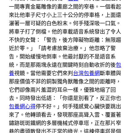
一間專賣金屬雕像的畫廊之間的窄巷。一個看起
來比他車子尺寸小上三十公分的停車格，上面還
灑著一層可疑的白色粉末。何手殘深吸一口氣。
將車子打了倒檔。他的車載語音系統發出了令人
不快的女聲：「警告，後方障礙物距離：無限趨
近於零。」「請考慮放棄治療。」他忽略了警
告，開始緩慢地倒車。他最討厭的不是語音系
統，而是那兩塊永遠在關鍵時刻自動收折的後
包
養
視鏡。當他需要它們來判
台灣包養網
斷車體與
那座價值不菲的銅製獨角獸雕像之間的距離時，
它們卻像兩片羞澀的耳朵一樣，優雅地縮了回
去。同時發出低語：「你還是別看了，反正你也
包養網心得
停不好。」何手殘感覺心臟快要跳出
來了。他轉頭看去，發現那座高聳入雲、覆蓋著
鏽跡斑斑鐵網的多層機械式停車塔，正在那片窄
巷的盡頭散發出不正常的綠光。這棟停車塔是個