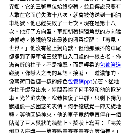
異類，它的三號車位始終空著，並且傳說只要有
人敢在它面前失敗十八次，就會被傳送到一個泊
車地獄。他已經失敗了十七次。現在是第十八
次。他打了方向盤，車頭朝著銅獨角獸的方向猛
地偏轉。後視鏡發出最後的溫柔提醒：「再見，
世界。」他沒有撞上獨角獸，但他那顫抖的車尾
卻擦到了停車塔三號車位入口處的一根古老、佈
滿苔蘚的柱子。不是撞擊，而是輕柔的
包養管道
碰觸，像戀人之間的耳語。接著，一道濃郁的、
像薄荷口香糖一樣的綠色
包養網ppt
光芒。猛地
從柱子爆發出來，瞬間吞噬了何手殘和他的掀背
車。光芒消失後，窄巷恢復了平靜，只剩下獨角
獸雕像一臉困惑的表情。何手殘感覺一陣天旋地
轉，等他回過神來，他的車子竟然垂直停在一個
貼滿了巨大獎狀的牆壁上。獎狀上寫著：「完美
倒車入庫獎——第零點零零零零零九度偏差。」