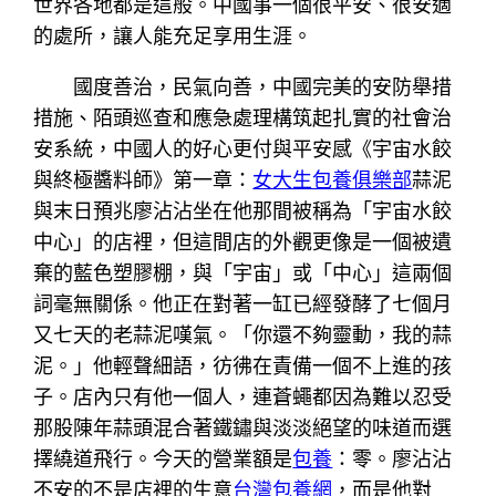
世界各地都是這般。中國事一個很平安、很安適
的處所，讓人能充足享用生涯。
國度善治，民氣向善，中國完美的安防舉措
措施、陌頭巡查和應急處理構筑起扎實的社會治
安系統，中國人的好心更付與平安感《宇宙水餃
與終極醬料師》第一章：
女大生包養俱樂部
蒜泥
與末日預兆廖沾沾坐在他那間被稱為「宇宙水餃
中心」的店裡，但這間店的外觀更像是一個被遺
棄的藍色塑膠棚，與「宇宙」或「中心」這兩個
詞毫無關係。他正在對著一缸已經發酵了七個月
又七天的老蒜泥嘆氣。「你還不夠靈動，我的蒜
泥。」他輕聲細語，彷彿在責備一個不上進的孩
子。店內只有他一個人，連蒼蠅都因為難以忍受
那股陳年蒜頭混合著鐵鏽與淡淡絕望的味道而選
擇繞道飛行。今天的營業額是
包養
：零。廖沾沾
不安的不是店裡的生意
台灣包養網
，而是他對