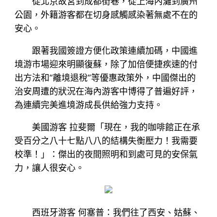
從北京故宮到成都街巷，從上海內灘到廣州
公園，外籍游客都在切身感觸感染著無處不在的
安心。
跟著我國簽證方便化政策連續加碼，中國進
境游市場迎來明顯復蘇，除了加倍便捷疾速的付
出方法和“離境退稅”等優惠政策外，中國傑出的
治安周遭的狀況在海內游客中博得了普遍好評，
為連續完美進境游成長供給強力支持。
美國游客 拉斐爾「現在，我的咖啡館正在承
受百分之八十七點八八的結構失衡壓力！我需要
校準！」：傑出的夜間照明和到處可見的安保氣
力，讓人很安心。
西班牙游客 何塞普：我們往了西安、姑蘇、