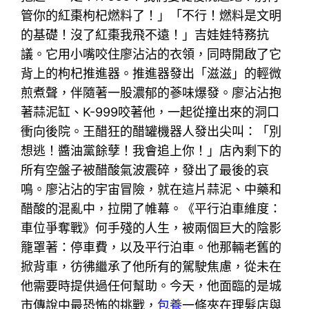
管你的紅棗枸杞燃料了！」「不行！燃料是文明
的基礎！沒了紅棗我飛不遠！」吉娃娃特務抗
議。它用小嘴咬住廖沾沾的衣領，同時開啟了它
背上的枸杞推進器。推進器發出「滋滋」的輕微
煎煮聲，伴隨著一股濃郁的蔘味爆發。廖沾沾抱
著蒜泥缸、K-999咬著他，一起從撞出來的洞口
衝向後院。王醋狂的醋罐機器人發出尖叫：「別
想逃！醬油黨餘孽！我會追上你！」店內剩下的
所有空盤子被醋酸氣波震碎，發出了最後的哀
鳴。廖沾沾的宇宙冒險，就在這片蒜泥、中藥和
醋酸的混亂中，拉開了帷幕。《平行泊車維度：
車位爭奪戰》何手殘的人生，被兩個巨大的陰影
籠罩著：停車費，以及平行泊車。他那輛老舊的
掀背車，彷彿繼承了他所有的駕駛焦慮，從未在
他需要時提供過任何幫助。今天，他面臨的是城
市傳說中最恐怖的挑戰，
包養
一條夾在理髮店與