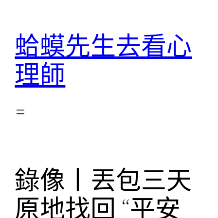
跳
至
蛤蟆先生去看心
主
要
理師
內
容
錄像丨丟包三天
原地找回 “平安