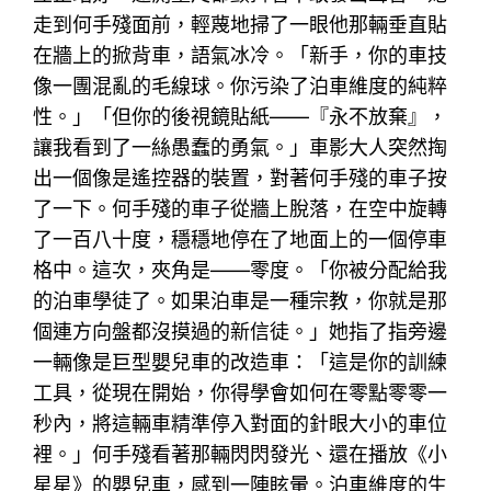
走到何手殘面前，輕蔑地掃了一眼他那輛垂直貼
在牆上的掀背車，語氣冰冷。「新手，你的車技
像一團混亂的毛線球。你污染了泊車維度的純粹
性。」「但你的後視鏡貼紙——『永不放棄』，
讓我看到了一絲愚蠢的勇氣。」車影大人突然掏
出一個像是遙控器的裝置，對著何手殘的車子按
了一下。何手殘的車子從牆上脫落，在空中旋轉
了一百八十度，穩穩地停在了地面上的一個停車
格中。這次，夾角是——零度。「你被分配給我
的泊車學徒了。如果泊車是一種宗教，你就是那
個連方向盤都沒摸過的新信徒。」她指了指旁邊
一輛像是巨型嬰兒車的改造車：「這是你的訓練
工具，從現在開始，你得學會如何在零點零零一
秒內，將這輛車精準停入對面的針眼大小的車位
裡。」何手殘看著那輛閃閃發光、還在播放《小
星星》的嬰兒車，感到一陣眩暈。泊車維度的生