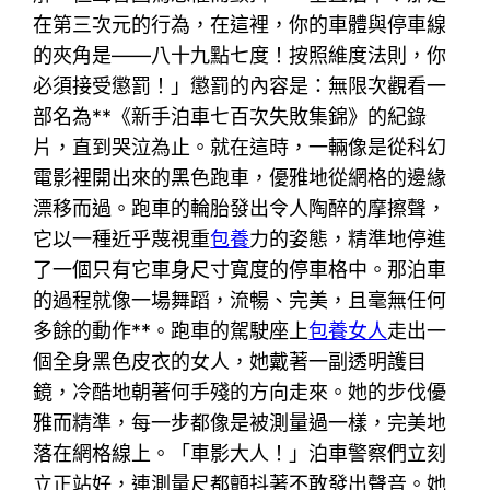
在第三次元的行為，在這裡，你的車體與停車線
的夾角是——八十九點七度！按照維度法則，你
必須接受懲罰！」懲罰的內容是：無限次觀看一
部名為**《新手泊車七百次失敗集錦》的紀錄
片，直到哭泣為止。就在這時，一輛像是從科幻
電影裡開出來的黑色跑車，優雅地從網格的邊緣
漂移而過。跑車的輪胎發出令人陶醉的摩擦聲，
它以一種近乎蔑視重
包養
力的姿態，精準地停進
了一個只有它車身尺寸寬度的停車格中。那泊車
的過程就像一場舞蹈，流暢、完美，且毫無任何
多餘的動作**。跑車的駕駛座上
包養女人
走出一
個全身黑色皮衣的女人，她戴著一副透明護目
鏡，冷酷地朝著何手殘的方向走來。她的步伐優
雅而精準，每一步都像是被測量過一樣，完美地
落在網格線上。「車影大人！」泊車警察們立刻
立正站好，連測量尺都顫抖著不敢發出聲音。她