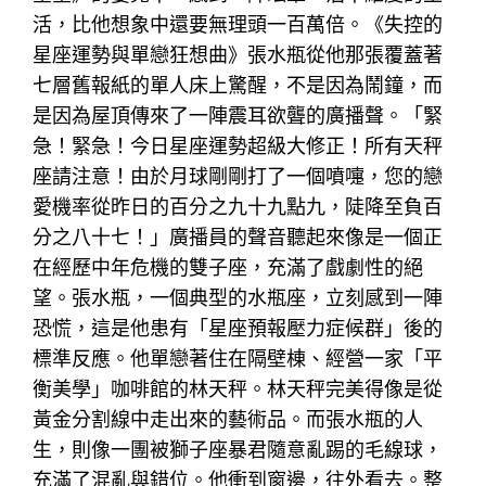
活，比他想象中還要無理頭一百萬倍。《失控的
星座運勢與單戀狂想曲》張水瓶從他那張覆蓋著
七層舊報紙的單人床上驚醒，不是因為鬧鐘，而
是因為屋頂傳來了一陣震耳欲聾的廣播聲。「緊
急！緊急！今日星座運勢超級大修正！所有天秤
座請注意！由於月球剛剛打了一個噴嚏，您的戀
愛機率從昨日的百分之九十九點九，陡降至負百
分之八十七！」廣播員的聲音聽起來像是一個正
在經歷中年危機的雙子座，充滿了戲劇性的絕
望。張水瓶，一個典型的水瓶座，立刻感到一陣
恐慌，這是他患有「星座預報壓力症候群」後的
標準反應。他單戀著住在隔壁棟、經營一家「平
衡美學」咖啡館的林天秤。林天秤完美得像是從
黃金分割線中走出來的藝術品。而張水瓶的人
生，則像一團被獅子座暴君隨意亂踢的毛線球，
充滿了混亂與錯位。他衝到窗邊，往外看去。整