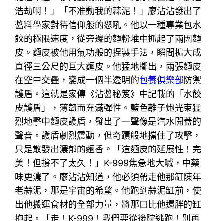
浩劫啊！」「不准動我的蒜泥！」廖沾沾發出了
醬料學家對待信仰般的怒吼。他以一種專業包水
餃的極限速度，從旁邊的麵粉堆中抓起了兩團麵
皮。麵皮被他用氣功般的捏製手法，瞬間擴大成
直徑三公尺的巨大麵皮。他猛地擲出，兩張麵皮
在空中交疊，變成一個半透明的
包養俱樂部
防禦
護盾。這就是家傳《沾醬秘笈》中記載的「水餃
皮護盾」，薄韌而充滿彈性。藍色離子炮光束猛
烈地擊中麵皮護盾，發出了一聲像是汽水開蓋的
聲音。護盾劇烈震動，但奇蹟般地擋住了攻擊，
只是散發出濃郁的麵香。「這麵皮的延展性！完
美！但撐不了太久！」K-999焦急地大喊，中藥
味更濃了。廖沾沾知道，他必須帶走他那缸陳年
老蒜泥，那是宇宙的希望。他跑到蒜泥缸前，使
出他搬運食材的全部力量，將那口比他還胖的缸
抱起。「走！K-999！我們要從後院逃跑！別再