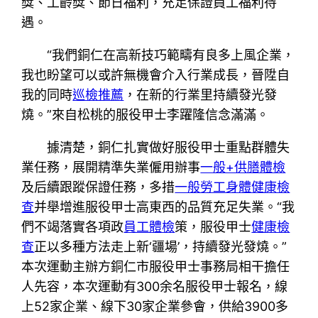
獎、工齡獎、節日福利，充足保證員工福利待
遇。
“我們銅仁在高新技巧範疇有良多上風企業，
我也盼望可以或許無機會介入行業成長，晉陞自
我的同時
巡檢推薦
，在新的行業里持續發光發
燒。”來自松桃的服役甲士李躍隆信念滿滿。
據清楚，銅仁扎實做好服役甲士重點群體失
業任務，展開精準失業僱用辦事
一般+供膳體檢
及后續跟蹤保證任務，多措
一般勞工身體健康檢
查
并舉增進服役甲士高東西的品質充足失業。“我
們不竭落實各項政
員工體檢
策，服役甲士
健康檢
查
正以多種方法走上新‘疆場’，持續發光發燒。”
本次運動主辦方銅仁市服役甲士事務局相干擔任
人先容，本次運動有300余名服役甲士報名，線
上52家企業、線下30家企業參會，供給3900多