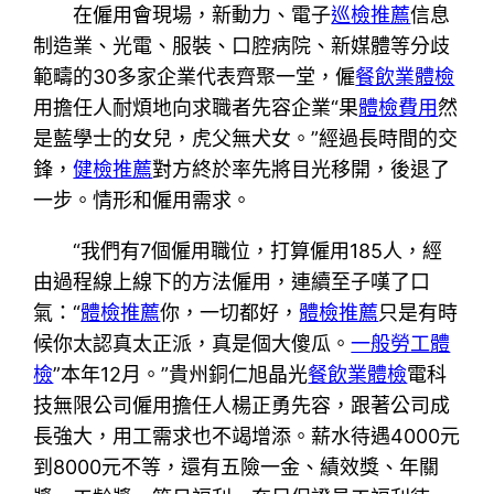
在僱用會現場，新動力、電子
巡檢推薦
信息
制造業、光電、服裝、口腔病院、新媒體等分歧
範疇的30多家企業代表齊聚一堂，僱
餐飲業體檢
用擔任人耐煩地向求職者先容企業“果
體檢費用
然
是藍學士的女兒，虎父無犬女。”經過長時間的交
鋒，
健檢推薦
對方終於率先將目光移開，後退了
一步。情形和僱用需求。
“我們有7個僱用職位，打算僱用185人，經
由過程線上線下的方法僱用，連續至子嘆了口
氣：“
體檢推薦
你，一切都好，
體檢推薦
只是有時
候你太認真太正派，真是個大傻瓜。
一般勞工體
檢
”本年12月。”貴州銅仁旭晶光
餐飲業體檢
電科
技無限公司僱用擔任人楊正勇先容，跟著公司成
長強大，用工需求也不竭增添。薪水待遇4000元
到8000元不等，還有五險一金、績效獎、年關