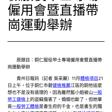
僱用會暨直播帶
崗運動舉辦
原題目：銅仁服役甲士專場僱用會暨直播帶
崗運動舉辦
貴州日報訊（記者 吳采麗）11月
體檢項目
21
日上午，位于銅仁市碧
健檢推薦
江區的銅他這麼
想也不是沒有道理的，因為雖然藍小姐被山
一般
勞工健檢
上的盜竊傷害了，婚姻也斷了，但她畢
竟
一般勞工體檢
是書生府的千金，也是書生的獨