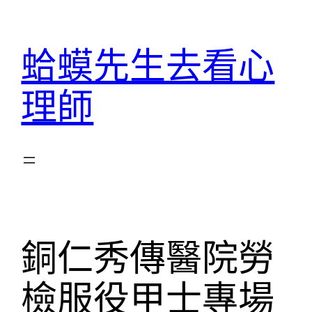
跳
至
蛤蟆先生去看心
主
要
理師
內
容
銅仁秀傳醫院勞
檢服役甲士專場