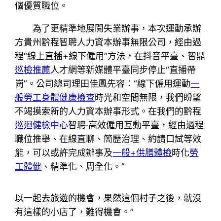
個優質職位。
為了更精準地展開失業辦事，本次運動承辦
方貴州黔程智聘人力資本辦事無限公司，經由過
程“線上直播+線下僱用”方法，在抖音平臺、智鼎
巡檢推薦
人才網等新媒體平臺同步停止“直播帶
崗”。公司總司理田佳鳳先容：“線下僱用運動
一
般勞工身體健康檢查
時光和空間無限，我們盼望
不竭摸索新的人力資本辦事形式。在我們的黔程
巡迴健檢中心
智聘·高效僱用互動平臺，經由過程
職位推舉、在線直聊、簡歷治理、約請口試等效
能，可以或許完成辦事及
一般+供膳體檢
時化
勞
工體健
、精準化、周全化。”
以一起去旅遊的機會，果然這個村子之後，就沒
有這樣的小店了，難得機會。”