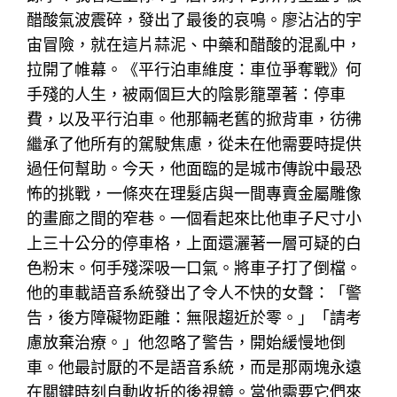
醋酸氣波震碎，發出了最後的哀鳴。廖沾沾的宇
宙冒險，就在這片蒜泥、中藥和醋酸的混亂中，
拉開了帷幕。《平行泊車維度：車位爭奪戰》何
手殘的人生，被兩個巨大的陰影籠罩著：停車
費，以及平行泊車。他那輛老舊的掀背車，彷彿
繼承了他所有的駕駛焦慮，從未在他需要時提供
過任何幫助。今天，他面臨的是城市傳說中最恐
怖的挑戰，一條夾在理髮店與一間專賣金屬雕像
的畫廊之間的窄巷。一個看起來比他車子尺寸小
上三十公分的停車格，上面還灑著一層可疑的白
色粉末。何手殘深吸一口氣。將車子打了倒檔。
他的車載語音系統發出了令人不快的女聲：「警
告，後方障礙物距離：無限趨近於零。」「請考
慮放棄治療。」他忽略了警告，開始緩慢地倒
車。他最討厭的不是語音系統，而是那兩塊永遠
在關鍵時刻自動收折的後視鏡。當他需要它們來