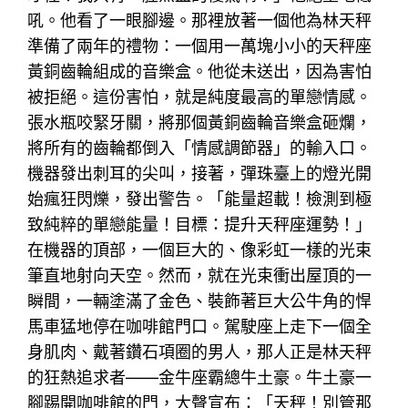
吼。他看了一眼腳邊。那裡放著一個他為林天秤
準備了兩年的禮物：一個用一萬塊小小的天秤座
黃銅齒輪組成的音樂盒。他從未送出，因為害怕
被拒絕。這份害怕，就是純度最高的單戀情感。
張水瓶咬緊牙關，將那個黃銅齒輪音樂盒砸爛，
將所有的齒輪都倒入「情感調節器」的輸入口。
機器發出刺耳的尖叫，接著，彈珠臺上的燈光開
始瘋狂閃爍，發出警告。「能量超載！檢測到極
致純粹的單戀能量！目標：提升天秤座運勢！」
在機器的頂部，一個巨大的、像彩虹一樣的光束
筆直地射向天空。然而，就在光束衝出屋頂的一
瞬間，一輛塗滿了金色、裝飾著巨大公牛角的悍
馬車猛地停在咖啡館門口。駕駛座上走下一個全
身肌肉、戴著鑽石項圈的男人，那人正是林天秤
的狂熱追求者——金牛座霸總牛土豪。牛土豪一
腳踢開咖啡館的門，大聲宣布：「天秤！別管那