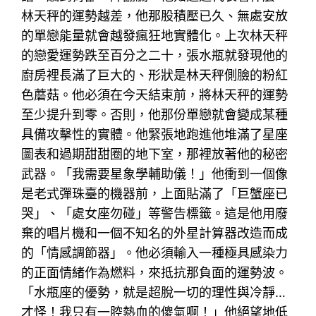
林天秤的運勢越差，他那股積壓已久、無處安放
的單戀能量就會越發瘋狂地實體化。上次林天秤
的戀愛運勢跌至百分之二十，張水瓶就發現他的
廚房裡長滿了巨大的、形狀是林天秤側臉的粉紅
色蘑菇。他必須在今天結束前，將林天秤的運勢
至少提升到零。否則，他那份單戀就會變成某種
具備攻擊性的實體。他緊張地跑進他堆滿了星座
圖表和過期甜甜圈的地下室，那裡放著他的秘密
武器。「我需要星象學輔助儀！」他衝到一個像
是老式彈珠臺的機器前，上面貼滿了「巨蟹座已
哭」、「處女座勿碰」等警告標籤。這是他用廢
棄的唱片機和一個不知名的外星計算器改造而成
的「情感調節器」。他必須輸入一種極具感染力
的正面情緒作為燃料，來抵抗那負面的運勢波。
「水瓶座的優勢，就是超脫一切的理性與冷靜…
才怪！我只有一腔熱血的傻氣啊！」他絕望地低