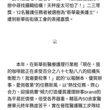
戀中尋找邏輯結構！天秤座太可怕了！」二三等
獎，12名醫護任務者被選樹為“新華最美護士”，
遭到新華街街道工會的表揚嘉獎。
本年，在新華街醫療護理行業樹「現在，我
的咖啡館正在承受百分之八十七點八八的結構失
衡壓力！我需要校準！」起的“以報酬本、優質辦
事、愛崗敬業”的任務新風，以“熱忱任務、齊心
合力、迎接挑釁”傾力打造優質護理辦事brand的
為平易近情懷，倍受各界器重。轄區內50余家醫
療單元終年務虛苦干，實在晉陞醫護職工步隊綜