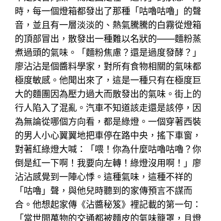
時，每一個燈箱都發出了那種「咕嚕咕嚕」的聲
音，並且有一層淡淡的、熱氣騰騰的白霧從燈箱
的頂部冒出，散發出一種難以名狀的——麵粉蒸
煮過頭的氣味。「麵粉焦慮？還是過度發酵？」
廖沾沾是個醬料學家，對所有食物相關的氣味都
極度敏感。他聞出來了，這是一種只有在極度巨
大的麵團因為壓力過大而散發出的氣味。街上的
行人陷入了混亂。汽車不知道該走還是該停，因
為無論從哪個方向看，都是綠燈。一個穿著西裝
的男人小心翼翼地把車停在路中央，搖下車窗，
對著紅綠燈大喊：「喂！你為什麼咕嚕咕嚕？你
倒是紅一下啊！我要向左轉！綠燈沒用啊！」廖
沾沾感覺到一陣心悸。這種氣味，這種不祥的
「咕嚕」聲，與他兒時聽到的家傳預言不謀而
合。他想起家傳《沾醬秘笈》裡記載的第一句：
「當世間萬物的交通都被麵皮的氣味籠罩，且燈