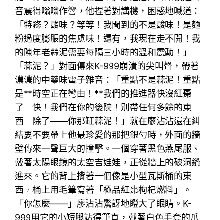
音震得嗡嗡作響，他捏著對講機，困惑地喊道：
「特務？酸味？等等！我聞到的不是酸味！是麵
粉過度膨脹的焦慮味！還有，我現在走不開！我
的陳年老蒜泥需要每隔三小時的溫和震動！」
「蒜泥？」對面傳來K-999崩潰的尖叫聲，帶著
濃濃的中藥味電子雜音：「重點不是蒜泥！重點
是**時空正在彎曲！**我們的推進器快沒紅棗
了！快！我們在你的後院！別帶任何多餘的東
西！除了——你那缸蒜泥！」就在廖沾沾還在糾
結要不要帶上他最珍愛的那把銀勺時，外面的牆
壁傳來一聲巨大的撞擊。一個穿著黑色燕尾服、
戴著太陽眼鏡的太空吉娃娃，正從牆上的破洞鑽
進來。它的背上揹著一個像是小型瓦斯桶的東
西，桶上用毛筆寫著「極品紅棗枸杞燃料」。
「你怎麼——」廖沾沾驚訝地瞪大了眼睛。K-
999用它的小短腿站得筆直，戴著白色手套的爪