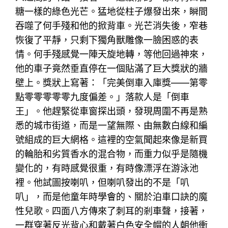
糖一樣的綠色光芒。猛地從柱子爆發出來，瞬間
吞噬了何手殘和他的掀背車。光芒消失後，窄巷
恢復了平靜，只剩下獨角獸雕像一臉困惑的表
情。何手殘感覺一陣天旋地轉，等他回過神來，
他的車子竟然垂直停在一個貼滿了巨大獎狀的牆
壁上。獎狀上寫著：「完美倒車入庫獎——第零
點零零零零零九度偏差。」落款人是「倒車
王」。他趕緊從車窗探出頭，發現周圍不再是熟
悉的城市街道，而是一望無際、由無數白線和編
號組成的巨大網格。這裡的空氣聞起來像是新買
的輪胎和劣質香水的混合物，而重力似乎是隨機
變化的，有時感覺很重，有時像漂浮在游泳池
裡。他試圖按喇叭，但喇叭發出的不是「叭
叭」，而是他童年時學會的、關於泊車口訣的魔
性兒歌。四面八方傳來了刺耳的剎車聲，接著，
一群穿著反光背心和戴著白色安全帽的人朝他衝