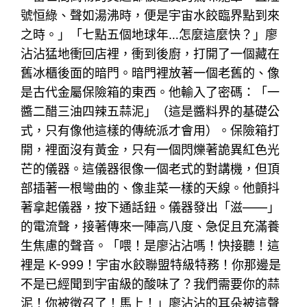
號恒綠、聲如湯沸時，便是宇宙水餃臨界點到來
之時。」「七點五個地球年…怎麼這麼快？」廖
沾沾猛地衝回店裡，衝到後廚，打開了一個藏在
舊冰櫃後面的暗門。暗門裡放著一個老舊的、像
是古代金屬保險箱的東西。他輸入了密碼：「一
醬二醋三油四辣五蒜泥」（這是醬料界的基礎公
式，只有像他這樣的傳統派才會用）。保險箱打
開，裡面沒有黃金，只有一個閃爍著詭異紅色光
芒的儀器。這儀器很像一個老式的對講機，但頂
部插著一根彎曲的、像韭菜一樣的天線。他顫抖
著拿起儀器，按下通話鈕。儀器發出「滋——」
的電流聲，接著傳來一陣高八度、急促且充滿養
生焦慮的聲音。「喂！是廖沾沾嗎！快接聽！這
裡是 K-999！宇宙水餃聯盟特級特務！你那邊是
不是已經聞到宇宙級的酸味了？我們需要你的蒜
泥！你被徵召了！馬上！」廖沾沾的耳朵被這聲