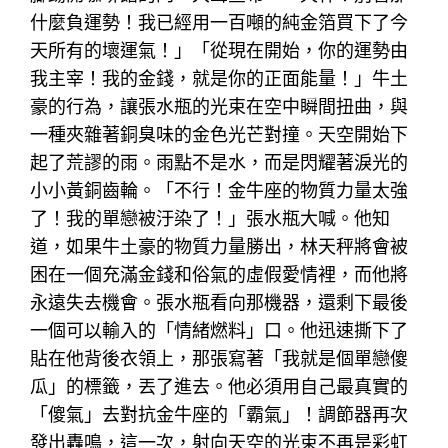
什麼負運勢！我已經用一百噸的純金箔買下了今
天所有的壞運氣！」「從現在開始，你的運勢由
我主宰！我的金錢，就是你的正面能量！」牛土
豪的行為，讓張水瓶的光束在空中瞬間扭曲，與
一種夾雜著銅臭味的金色光芒對撞。天空開始下
起了荒謬的雨。雨點不是水，而是閃耀著淚光的
小小黃銅齒輪。「不行！金牛座的物質力量太強
了！我的單戀被汙染了！」張水瓶大喊。他知
道，如果牛土豪的物質力量勝出，林天秤將會被
困在一個充滿金錢和俗氣的虛假愛情裡，而他將
永遠失去機會。張水瓶看向那機器，還剩下最後
一個可以輸入的「情緒燃料」口。他迅速撕下了
貼在他背後衣領上，那張寫著「我就是個單戀傻
瓜」的標籤，丟了進去。他必須用自己最真實的
「傻氣」去對抗金牛座的「霸氣」！調節器再次
發出轟鳴，這一次，射向天空的光束不再是彩虹