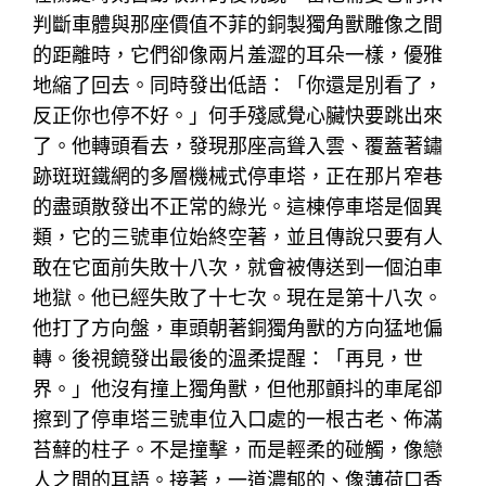
判斷車體與那座價值不菲的銅製獨角獸雕像之間
的距離時，它們卻像兩片羞澀的耳朵一樣，優雅
地縮了回去。同時發出低語：「你還是別看了，
反正你也停不好。」何手殘感覺心臟快要跳出來
了。他轉頭看去，發現那座高聳入雲、覆蓋著鏽
跡斑斑鐵網的多層機械式停車塔，正在那片窄巷
的盡頭散發出不正常的綠光。這棟停車塔是個異
類，它的三號車位始終空著，並且傳說只要有人
敢在它面前失敗十八次，就會被傳送到一個泊車
地獄。他已經失敗了十七次。現在是第十八次。
他打了方向盤，車頭朝著銅獨角獸的方向猛地偏
轉。後視鏡發出最後的溫柔提醒：「再見，世
界。」他沒有撞上獨角獸，但他那顫抖的車尾卻
擦到了停車塔三號車位入口處的一根古老、佈滿
苔蘚的柱子。不是撞擊，而是輕柔的碰觸，像戀
人之間的耳語。接著，一道濃郁的、像薄荷口香