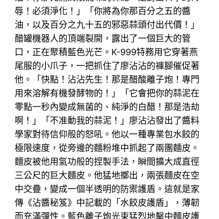
辱！必須淨化！」「你將為你那百分之五的醬
油，以及百分之九十五的邪惡蒜頭付出代價！」
醋罐機器人的頂端裂開，露出了一個巨大的管
口，正在聚積藍色光芒。K-999特務用它穿著燕
尾服的小爪子，一把抓住了廖沾沾的褲腳催促著
他。「快點！沾沾先生！那是醋酸離子炮！專門
用來溶解有機發酵物的！」「它會把你的蒜泥在
零點一秒內變成無菌的、純淨的白醋！那是浩劫
啊！」「不准動我的蒜泥！」廖沾沾發出了醬料
學家對待信仰般的怒吼。他以一種專業包水餃的
極限速度，從旁邊的麵粉堆中抓起了兩團麵皮。
麵皮被他用氣功般的捏製手法，瞬間擴大成直徑
三公尺的巨大麵皮。他猛地擲出，兩張麵皮在空
中交疊，變成一個半透明的防禦護盾。這就是家
傳《沾醬秘笈》中記載的「水餃皮護盾」，薄韌
而充滿彈性。藍色離子炮光束猛烈地擊中麵皮護