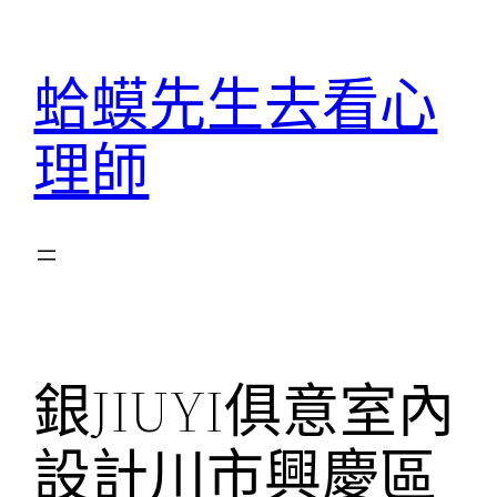
跳
至
蛤蟆先生去看心
主
要
理師
內
容
銀JIUYI俱意室內
設計川市興慶區