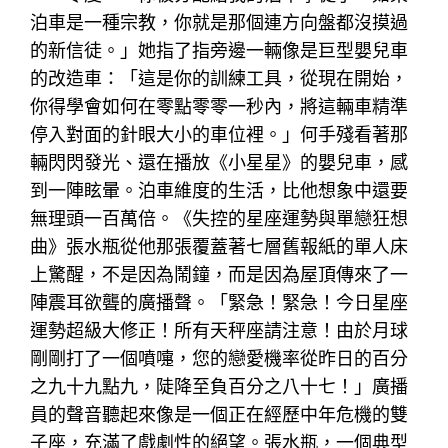
泊車是一種宗教，你就是那個連方向盤都沒摸過
的新信徒。」她指了指旁邊一輛像是巨型嬰兒車
的改造車：「這是你的訓練工具，從現在開始，
你得學會如何在零點零零一秒內，將這輛車精準
停入對面的針眼大小的車位裡。」何手殘看著那
輛閃閃發光、還在播放《小星星》的嬰兒車，感
到一陣眩暈。泊車維度的生活，比他想象中還要
無理頭一百萬倍。《失控的星座運勢與單戀狂想
曲》張水瓶從他那張覆蓋著七層舊報紙的單人床
上驚醒，不是因為鬧鐘，而是因為屋頂傳來了一
陣震耳欲聾的廣播聲。「緊急！緊急！今日星座
運勢超級大修正！所有天秤座請注意！由於月球
剛剛打了一個噴嚏，您的戀愛機率從昨日的百分
之九十九點九，陡降至負百分之八十七！」廣播
員的聲音聽起來像是一個正在經歷中年危機的雙
子座，充滿了戲劇性的絕望。張水瓶，一個典型