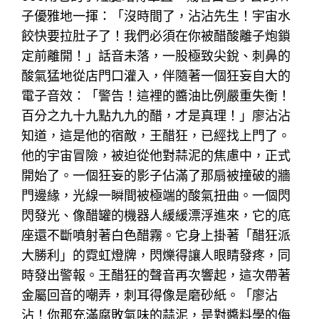
子優雅地一揮：「沒時間了，沾沾先生！宇宙水
餃快要拉肚子了！我們必須在你被醋酸離子炮鎖
定前離開！」話音未落，一股極致尖銳、刺鼻的
酸氣猛地從店門口灌入，伴隨著一個狂妄自大的
電子音效：「警告！這裡的醬油比例嚴重失衡！
百分之九十九點九九的醋，才是真理！」廖沾沾
知道，這是他的宿敵，王醋狂，已經找上門了。
他的宇宙冒險，被迫從他對蒜泥的焦慮中，正式
開始了。一個狂妄的影子佔滿了那扇被撞破的牆
門邊緣，光線一瞬間被極端的酸氣扭曲。一個閃
閃發光、像醋罐的機器人緩緩漂浮進來，它的底
座還不斷噴射著白色醋霧。它身上掛著「醋狂派
大勝利」的霓虹燈牌，閃爍得讓人眼睛發疼，同
時發出警報。王醋狂的聲音再次響起，這次帶著
金屬回音的嘲弄，刺耳得像是磨砂紙。「廖沾
沾！你那充滿腐敗氣味的蒜泥，是對醬料學的侮