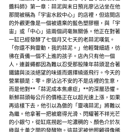
醬料師》第一章：蒜泥與末日預兆廖沾沾坐在他
那間被稱為「宇宙水餃中心」的店裡，但這間店
的外觀更像是一個被遺棄的藍色塑膠棚，與「宇
宙」或「中心」這兩個詞毫無關係。他正在對著
一缸已經發酵了七個月又七天的老蒜泥嘆氣。
「你還不夠靈動，我的蒜泥。」他輕聲細語，彷
彿在責備一個不上進的孩子。店內只有他一個
人，連蒼蠅都因為難以忍受那股陳年蒜頭混合著
鐵鏽與淡淡絕望的味道而選擇繞道飛行。今天的
營業額是：零。廖沾沾不安的不是店裡的生意，
而是他對**「蒜泥成本焦慮症」**的深層恐懼。
新鮮蒜頭每公斤的價格正在以超光速上漲，如果
再這樣下去，他引以為傲的「靈魂蒜泥」將難以
為繼。他拿著一把被磨得光滑、閃耀著不祥光芒
的小銀勺，從缸底撈起一坨濃稠的、顏色介於灰
綠與土黃之間的發酵物。這蒜泥被他照顧得像稀