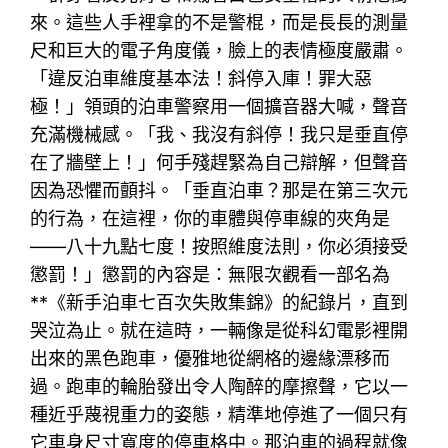
來。這些人手裡拿的不是警棍，而是長長的測量
尺和巨大的電子角度儀，臉上的表情極度嚴肅。
「違反泊車維度基本法！斜停入庫！罪大惡
極！」領頭的泊車警察用一個擴音器大喊，聲音
充滿機械感。「我、我沒有斜停！我只是垂直停
在了牆壁上！」何手殘趕緊為自己辯解，但聲音
因為恐懼而顫抖。「垂直泊車？那是在第三次元
的行為，在這裡，你的車體與停車線的夾角是
——八十九點七度！按照維度法則，你必須接受
懲罰！」懲罰的內容是：無限次觀看一部名為
**《新手泊車七百次失敗集錦》的紀錄片，直到
哭泣為止。就在這時，一輛像是從科幻電影裡開
出來的黑色跑車，優雅地從網格的邊緣漂移而
過。跑車的輪胎發出令人陶醉的摩擦聲，它以一
種近乎蔑視重力的姿態，精準地停進了一個只有
它車身尺寸寬度的停車格中。那泊車的過程就像