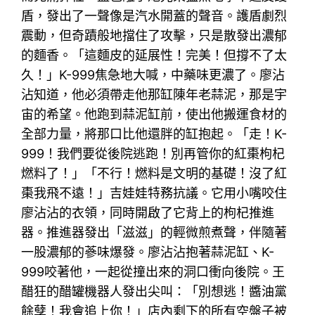
盾，發出了一聲像是汽水開蓋的聲音。護盾劇烈
震動，但奇蹟般地擋住了攻擊，只是散發出濃郁
的麵香。「這麵皮的延展性！完美！但撐不了太
久！」K-999焦急地大喊，中藥味更濃了。廖沾
沾知道，他必須帶走他那缸陳年老蒜泥，那是宇
宙的希望。他跑到蒜泥缸前，使出他搬運食材的
全部力量，將那口比他還胖的缸抱起。「走！K-
999！我們要從後院逃跑！別再管你的紅棗枸杞
燃料了！」「不行！燃料是文明的基礎！沒了紅
棗我飛不遠！」吉娃娃特務抗議。它用小嘴咬住
廖沾沾的衣領，同時開啟了它背上的枸杞推進
器。推進器發出「滋滋」的輕微煎煮聲，伴隨著
一股濃郁的蔘味爆發。廖沾沾抱著蒜泥缸、K-
999咬著他，一起從撞出來的洞口衝向後院。王
醋狂的醋罐機器人發出尖叫：「別想逃！醬油黨
餘孽！我會追上你！」店內剩下的所有空盤子被