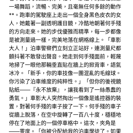
一場舞蹈，流暢、完美，且毫無任何多餘的動作
**。跑車的駕駛座上走出一個全身黑色皮衣的女
人，她戴著一副透明護目鏡，冷酷地朝著何手殘
的方向走來。她的步伐優雅而精準，每一步都像
是被測量過一樣，完美地落在網格線上。「車影
大人！」泊車警察們立刻立正站好，連測量尺都
顫抖著不敢發出聲音。她走到何手殘面前，輕蔑
地掃了一眼他那輛垂直貼在牆上的掀背車，語氣
冰冷。「新手，你的車技像一團混亂的毛線球。
你污染了泊車維度的純粹性。」「但你的後視鏡
貼紙——『永不放棄』，讓我看到了一絲愚蠢的
勇氣。」車影大人突然掏出一個像是遙控器的裝
置，對著何手殘的車子按了一下。何手殘的車子
從牆上脫落，在空中旋轉了一百八十度，穩穩地
停在了地面上的一個停車格中。這次，夾角是
——零度。「你被分配給我的泊車學徒了。如果