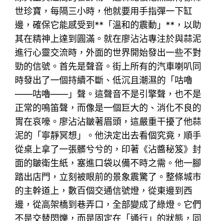
世珍寶，每隔三小時，他就要用手指彈一下缸
邊，確保它能感受到**「溫和的震動」**，以助
其在精神上達到圓滿。就在廖沾沾專注於與蒜泥
進行心靈交流時，外面的世界開始發出一些不對
勁的信號。首先是聲音。街上所有的汽車喇叭同
時發出了一個持續不斷、低沉且潮濕的「咕嚕
——咕嚕——」聲。這聲音不是引擎聲，也不是
正常的鳴笛聲，而像是一個巨大的、消化不良的
胃在哀嚎。廖沾沾皺著眉頭，這嚴重干擾了他蒜
泥的「寧靜冥想」。他決定出去看個究竟，順手
從桌上拿了一張髒兮兮的，印著《沾醬秘笈》封
面的皺衛生紙，塞進口袋以備不時之需。他一腳
踏出店門，立刻被眼前的景象震驚了。整條城市
的主幹道上，數百個交通信號燈，從東邊到西
邊，從高架橋到巷弄口，全部變成了綠燈。它們
不是交替閃爍，而是固定在「通行」的狀態，同