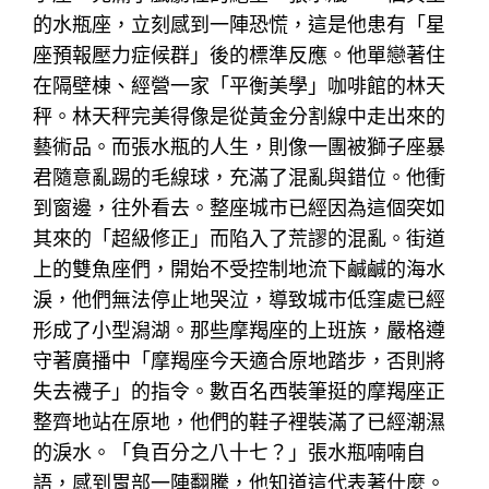
的水瓶座，立刻感到一陣恐慌，這是他患有「星
座預報壓力症候群」後的標準反應。他單戀著住
在隔壁棟、經營一家「平衡美學」咖啡館的林天
秤。林天秤完美得像是從黃金分割線中走出來的
藝術品。而張水瓶的人生，則像一團被獅子座暴
君隨意亂踢的毛線球，充滿了混亂與錯位。他衝
到窗邊，往外看去。整座城市已經因為這個突如
其來的「超級修正」而陷入了荒謬的混亂。街道
上的雙魚座們，開始不受控制地流下鹹鹹的海水
淚，他們無法停止地哭泣，導致城市低窪處已經
形成了小型潟湖。那些摩羯座的上班族，嚴格遵
守著廣播中「摩羯座今天適合原地踏步，否則將
失去襪子」的指令。數百名西裝筆挺的摩羯座正
整齊地站在原地，他們的鞋子裡裝滿了已經潮濕
的淚水。「負百分之八十七？」張水瓶喃喃自
語，感到胃部一陣翻騰，他知道這代表著什麼。