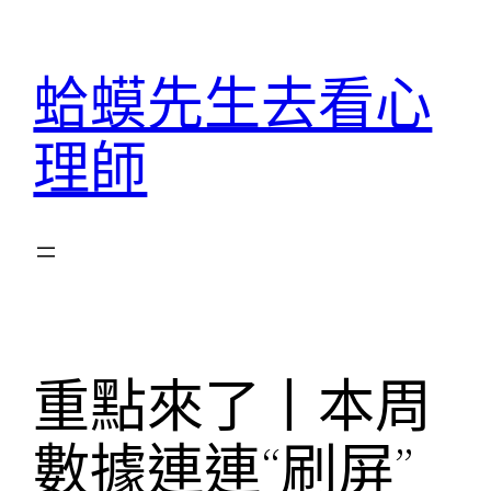
跳
至
蛤蟆先生去看心
主
要
理師
內
容
重點來了丨本周
數據連連“刷屏”