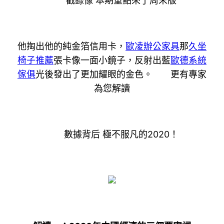
戳錄像 本期重點來了周末版
他掏出他的純金箔信用卡，
歐凌辦公家具
那
久坐
椅子推薦
張卡像一面小鏡子，反射出藍
歐德系統
傢俱
光後發出了更加耀眼的金色。 更有專家
為您解讀
數據背后 極不服凡的2020！