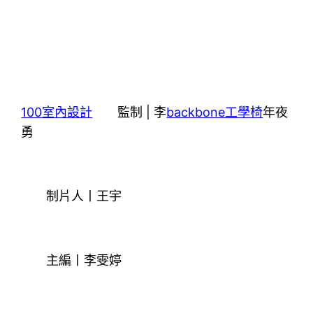
100室內設計
監制 | 李
backbone工學椅
年夜
勇
制片人丨王宇
主編丨李雯婷