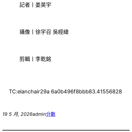
記者丨姜昊宇
攝像丨徐宇召 吳經緯
剪輯丨李乾銘
TC:elanchair29a 6a0b496f8bbb83.41556828
19 5 月, 2026
admin
分數