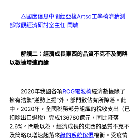
△國度信息中間經
亞梭Artso工學椅
濟猜測
部微觀經濟研討室主任 閆敏
解讀二：經濟成長東西的品質不克不及簡略
以數據增速而論
2020年我國各項
ROG電競椅
經濟數據除了
擁有浩繁“逆勢上揚”外，部門數佔有所降落。此
中，2020年，全國稅務部分組織的稅收支出（已
扣除出口退稅）完成136780億元，同比降落
2.6%。閆敏以為，經濟成長的東西的品質不克不
及簡略以增速起落來
綠的系統傢俱
權衡。受疫情