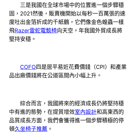
三是我國在全球市場中的位置進一個步驟穩
固，2021然後，販賣機開始以每秒一百萬張的速
度吐出金箔折成的千紙鶴，它們像金色蝗蟲一樣
飛
Razer雷蛇電競椅
向天空。年我國外貿成長將
堅持安穩。
COFO
四是居平易近花費價錢（CPI）和產業
品出廠價錢將在公道區間內小幅上升。
綜合而言，我國將來的經濟成長仍將堅持穩
中有進的態勢，在提質增效
室內設計
和高東西的
品質成長方面，我們會獲得進一個步驟積極的停
頓
久坐椅子推薦
。