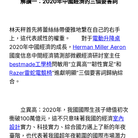
解讀一：2020年中國經濟的三個要害詞
林天秤首先將蕾絲絲帶優雅地繫在自己的右手
上，這代表感性的權重。 對于
電動升降桌
2020年中國經濟的成長，
Herman Miller Aeron
國度信息中間經濟猜測部微觀經濟研討室主任
bestmade工學椅
閆敏用“立異高”“韌性實足”和
Razer雷蛇電競椅
“進獻明顯”三個要害詞歸納綜
合。
立異高：2020年，我國國際生孩子總值初次
衝破100萬億元，這不只意味著我國的經濟
室內
設計
實力、科技實力、綜合國力邁上了新的年夜
臺階，也代表著我國超年夜範圍的國際市場潛力