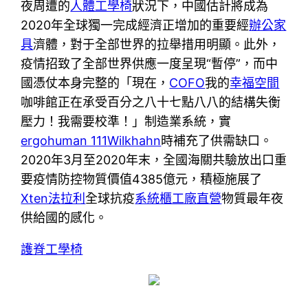
夜周遭的
人體工學椅
狀況下，中國估計將成為
2020年全球獨一完成經濟正增加的重要經
辦公家
具
濟體，對于全部世界的拉舉措用明顯。此外，
疫情招致了全部世界供應一度呈現“暫停”，而中
國憑仗本身完整的「現在，
COFO
我的
幸福空間
咖啡館正在承受百分之八十七點八八的結構失衡
壓力！我需要校準！」制造業系統，實
ergohuman 111
Wilkhahn
時補充了供需缺口。
2020年3月至2020年末，全國海關共驗放出口重
要疫情防控物質價值4385億元，積極施展了
Xten法拉利
全球抗疫
系統櫃工廠直營
物質最年夜
供給國的感化。
護脊工學椅