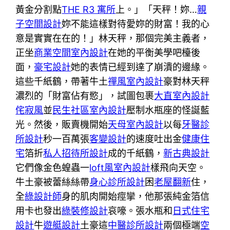
黃金分割點
THE R3 寓所
上。」「天秤！妳…
親
子空間設計
妳不能這樣對待愛妳的財富！我的心
意是實實在在的！」林天秤，那個完美主義者，
正坐
商業空間室內設計
在她的平衡美學吧檯後
面，
豪宅設計
她的表情已經到達了崩潰的邊緣。
這些千紙鶴，帶著牛土
禪風室內設計
豪對林天秤
濃烈的「財富佔有慾」，試圖包裹
大直室內設計
侘寂風
並
民生社區室內設計
壓制水瓶座的怪誕藍
光。然後，販賣機開始
天母室內設計
以每
牙醫診
所設計
秒一百萬張
客變設計
的速度吐出金
健康住
宅
箔折
私人招待所設計
成的千紙鶴，
新古典設計
它們像金色蝗蟲一
loft風室內設計
樣飛向天空。
牛土豪被蕾絲絲帶
身心診所設計
困
老屋翻新
住，
全
綠設計師
身的肌肉開始痙攣，他那張純金箔信
用卡也發出
綠裝修設計
哀嚎。張水瓶和
日式住宅
設計
牛
遊艇設計
土豪這
中醫診所設計
兩個極端
空