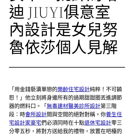
迪 JIUYI俱意室
內設計是女兒努
魯依莎個人見解
「用金錢褻瀆單戀的
樂齡住宅設計
純粹！不可饒
恕！」他立刻將身邊所有的過期甜甜圈丟進調節
器的燃料口。「
無毒建材
醫美診所設計
第三階
段：時
會所設計
間與空間的絕對對稱。你
養生住
宅
設計家豪宅
們必須同時在十點
退休宅設計
零三
分零五秒，將對方送給我的禮物，放置在吧檯的