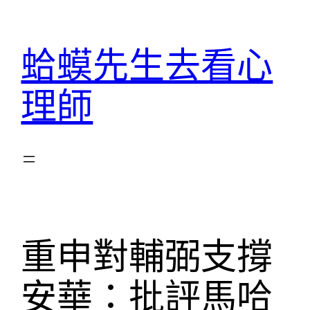
跳
至
蛤蟆先生去看心
主
要
理師
內
容
重申對輔弼支撐
安華：批評馬哈