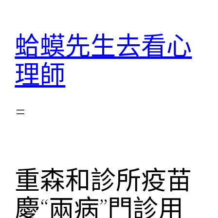
跳
至
蛤蟆先生去看心
主
要
理師
內
容
重森和診所疫苗
慶“兩病”門診用