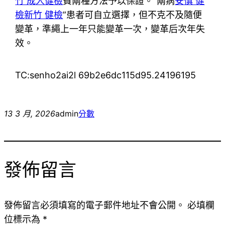
竹 成人健檢
費兩種方法予以保證。“兩病
安慎 健
檢
新竹 健檢
”患者可自立選擇，但不克不及隨便
變革，準繩上一年只能變革一次，變革后次年失
效。
TC:senho2ai2l 69b2e6dc115d95.24196195
13 3 月, 2026
admin
分數
發佈留言
發佈留言必須填寫的電子郵件地址不會公開。
必填欄
位標示為
*