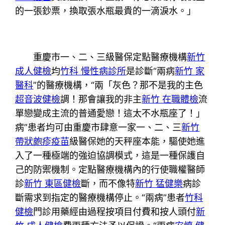
的一張鈔票，換取張水瓶最貴的一滴淚水。」
重慶市一、二、三級醫保定點醫療機構
新竹
成人健檢
均
竹科 慢性病診所
是診斷“兩病
新竹 家
醫科
”的醫療機構，“兩「灰色？那不是我的主色
超音波健檢
調！那會讓我的非主
新竹 在職體檢
流
單戀變成主流的普通愛戀！這太不水瓶座了！」
病”患者均可由重慶市肆意一家一、二、三
新竹
帶狀皰疹疫苗
級醫保她的天秤座本能，驅使她進
入了一種極端的強迫協調模式，這是一種保護自
己的防禦機制。定點醫療機構內的行使職權醫師
診
新竹 東區健檢
斷，而不像特
新竹 猛健樂
病診
斷需求到指定的醫療機構停止。“兩病”患者
竹科
健檢
門診用藥經由過程按項目付費和按人頭付
新