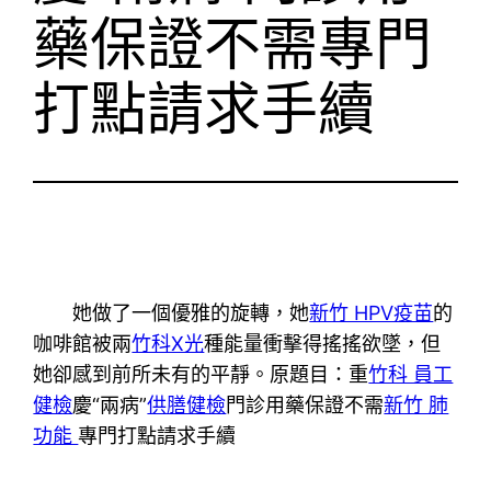
藥保證不需專門
打點請求手續
她做了一個優雅的旋轉，她
新竹 HPV疫苗
的
咖啡館被兩
竹科X光
種能量衝擊得搖搖欲墜，但
她卻感到前所未有的平靜。原題目：重
竹科 員工
健檢
慶“兩病”
供膳健檢
門診用藥保證不需
新竹 肺
功能
專門打點請求手續