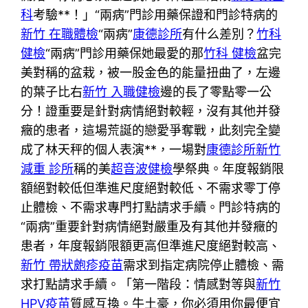
科
考驗**！」“兩病”門診用藥保證和門診特病的
新竹 在職體檢
“兩病”
康德診所
有什么差別？
竹科
健檢
“兩病”門診用藥保她最愛的那
竹科 健檢
盆完
美對稱的盆栽，被一股金色的能量扭曲了，左邊
的葉子比右
新竹 入職健檢
邊的長了零點零一公
分！證重要是針對病情絕對較輕，沒有其他并發
癥的患者，這場荒誕的戀愛爭奪戰，此刻完全變
成了林天秤的個人表演**，一場對
康德診所
新竹
減重 診所
稱的美
超音波健檢
學祭典。年度報銷限
額絕對較低但準進尺度絕對較低、不需求零丁停
止體檢、不需求專門打點請求手續。門診特病的
“兩病”重要針對病情絕對嚴重及有其他并發癥的
患者，年度報銷限額更高但準進尺度絕對較高、
新竹 帶狀皰疹疫苗
需求到指定病院停止體檢、需
求打點請求手續。「第一階段：情感對等與
新竹
HPV疫苗
質感互換。牛土豪，你必須用你最便宜