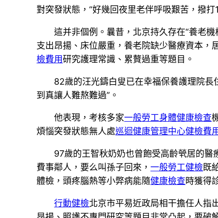
對突發狀態，“好幾回夜里老伴呼吸艱苦，撥打
這并非個例。曩昔，北京持久存在“養老機
支出昂揚、床位嚴重，養老院缺少醫療資本，
檢費用
研究護理常識、累贅過重等題目。
82歲的汪光鑄白叟已在幸福保養護理院長
到真讓人難熬難過”。
他表現，考核多家
一般勞工身體健康檢查
煩惱突發狀態無人處
巡迴健康管理中心
健檢費
97歲的王智秋奶奶也曾飽受高齡煢居的醫
費事鄰人，要么叫孫子回來，
一般勞工健檢
既
體檢，頭疼腦熱等小弊病能隨
健康檢查
時獲得診
行動健檢
北京市平易近政局相干擔任人指
昂揚、照護不專門研究等題目非常凸起，要破