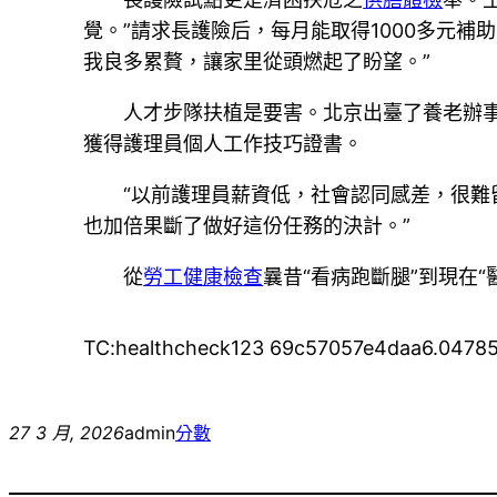
覺。”請求長護險后，每月能取得1000多元
我良多累贅，讓家里從頭燃起了盼望。”
人才步隊扶植是要害。北京出臺了養老辦事
獲得護理員個人工作技巧證書。
“以前護理員薪資低，社會認同感差，很難
也加倍果斷了做好這份任務的決計。”
從
勞工健康檢查
曩昔“看病跑斷腿”到現在
TC:healthcheck123 69c57057e4daa6.0478
27 3 月, 2026
admin
分數