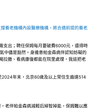
支撐養老機構內設醫療機構，將合適前提的養老
支出；聘任保姆每月要破費6000元，還得時
語氣中儘是豁然。身邊患帕金森病伴認知妨礙的
喝拉撒、看病康復都能在院里處理，我這把老
24年末，北京60歲及以上常住生齒達514
想，老伴帕金森病減輕后掉智掉能，保姆難以應