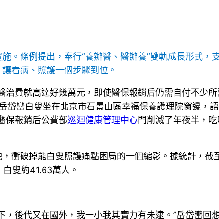
實施。條例提出，奉行“養辦醫、醫辦養”雙軌成長形式，
，讓看病、照護一個步驟到位。
醫治費就高達好幾萬元，即使醫保報銷后仍需自付不少所需
的岳岱巒白叟坐在北京市石景山區幸福保養護理院窗邊，
醫保報銷后公費部
巡迴健康管理中心
門削減了年夜半，吃
，衝破掉能白叟照護痛點困局的一個縮影。據統計，截至20
白叟約41.63萬人。
下，後代又在國外，我一小我其實力有未逮。”岳岱巒回