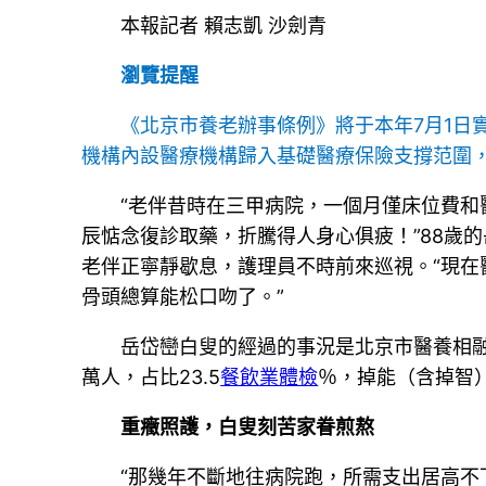
本報記者 賴志凱 沙劍青
瀏覽提醒
《北京市養老辦事條例》將于本年7月1日
機構內設醫療機構歸入基礎醫療保險支撐范圍
“老伴昔時在三甲病院，一個月僅床位費和
辰惦念復診取藥，折騰得人身心俱疲！”88歲
老伴正寧靜歇息，護理員不時前來巡視。“現在
骨頭總算能松口吻了。”
岳岱巒白叟的經過的事況是北京市醫養相融
萬人，占比23.5
餐飲業體檢
％，掉能（含掉智）
重癥照護，白叟刻苦家眷煎熬
“那幾年不斷地往病院跑，所需支出居高不