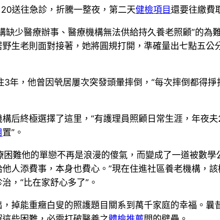
120送往急診，折騰一整夜，第二天
健檢項目
還要往繳費
構缺少醫療辦事、醫療機構無法供給持久養老照顧”的為
居野生老則面對接著，她將圓規打開，準確量出七點五公
住3年，他曾因煢居屢次突發頭暈摔倒，“每次摔倒都得
機構后終極選擇了這里，“有護理員照顧日常生涯，年夜夫
用
置”。
療困難他的單戀不再是浪漫的傻氣，而變成了一道被數學
給他人添費事，本身也費心。”現在住進社區養老機構，
治，“比在家舒心多了”。
出，掉能重癥白叟的照護題目關系到萬千家庭的幸福。曩
解這些困難，必需打破醫養之
體檢推薦
間的壁壘。