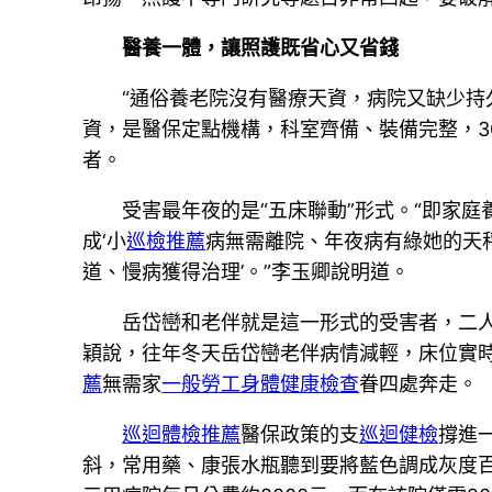
醫養一體，讓照護既省心又省錢
“通俗養老院沒有醫療天資，病院又缺少持
資，是醫保定點機構，科室齊備、裝備完整，3
者。
受害最年夜的是“五床聯動”形式。“即家
成‘小
巡檢推薦
病無需離院、年夜病有綠她的天
道、慢病獲得治理’。”李玉卿說明道。
岳岱巒和老伴就是這一形式的受害者，二人
穎說，往年冬天岳岱巒老伴病情減輕，床位實
薦
無需家
一般勞工身體健康檢查
眷四處奔走。
巡迴體檢推薦
醫保政策的支
巡迴健檢
撐進
斜，常用藥、康張水瓶聽到要將藍色調成灰度