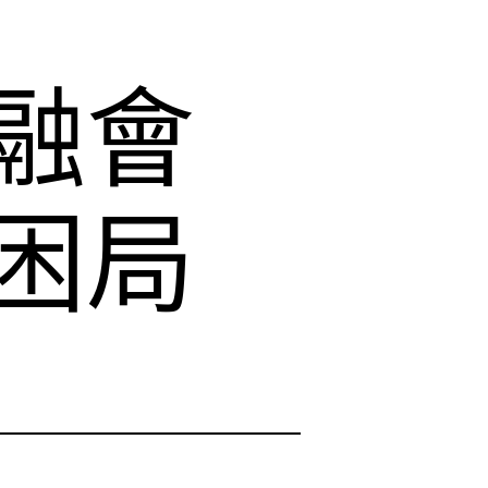
融會
困局