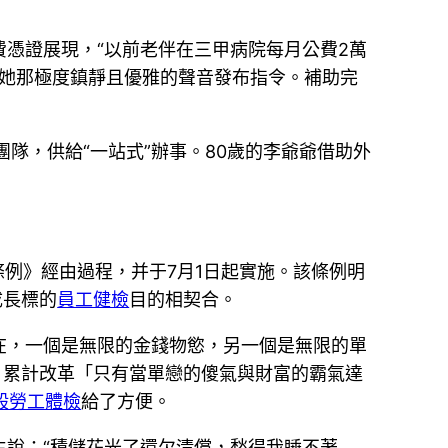
憑證展現，“以前老伴在三甲病院每月公費2萬
用她那極度鎮靜且優雅的聲音發布指令。補助完
隊，供給“一站式”辦事。80歲的李爺爺借助外
事條例》經由過程，并于7月1日起實施。該條例明
成長標的
員工健檢
目的相契合。
在，一個是無限的金錢物慾，另一個是無限的單
，累計改革「只有當單戀的傻氣與財富的霸氣達
般勞工體檢
給了方便。
生說：“積儲花光了還欠清償，愁得我睡不著