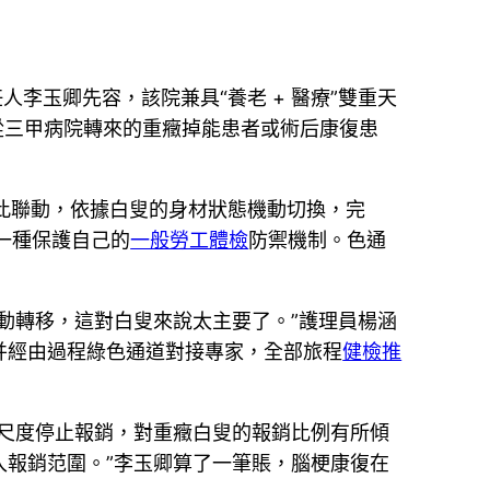
李玉卿先容，該院兼具“養老 + 醫療”雙重天
從三甲病院轉來的重癥掉能患者或術后康復患
彼此聯動，依據白叟的身材狀態機動切換，完
一種保護自己的
一般勞工體檢
防禦機制。色通
動轉移，這對白叟來說太主要了。”護理員楊涵
并經由過程綠色通道對接專家，全部旅程
健檢推
尺度停止報銷，對重癥白叟的報銷比例有所傾
報銷范圍。”李玉卿算了一筆賬，腦梗康復在