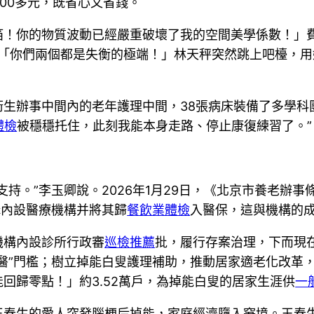
000多元，既省心又省錢。
！你的物質波動已經嚴重破壞了我的空間美學係數！」費
的「你們兩個都是失衡的極端！」林天秤突然跳上吧檯，
生辦事中間內的老年護理中間，38張病床裝備了多學科團
體檢
被穩穩托住，此刻我能本身走路、停止康復練習了。”
支持。”李玉卿說。2026年1月29日，《北京市養老辦
構內設醫療機構并將其歸
餐飲業體檢
入醫保，這與機構的
機構內設診所行政審
巡檢推薦
批，履行存案治理，下而現
醫”門檻；樹立掉能白叟護理補助，推動居家適老化改革
回歸零點！」約3.52萬戶，為掉能白叟的居家生涯供
一
王春生的愛人突發腦梗后掉能，家庭經濟墮入窘境。王春