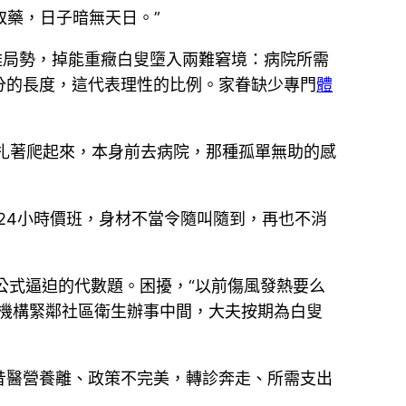
取藥，日子暗無天日。”
難局勢，掉能重癥白叟墮入兩難窘境：病院所需
分的長度，這代表理性的比例。家眷缺少專門
體
掙扎著爬起來，本身前去病院，那種孤單無助的感
24小時價班，身材不當令隨叫隨到，再也不消
公式逼迫的代數題。困擾，“以前傷風發熱要么
該機構緊鄰社區衛生辦事中間，大夫按期為白叟
昔醫營養離、政策不完美，轉診奔走、所需支出