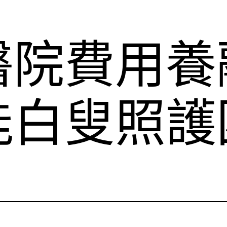
醫院費用養
能白叟照護