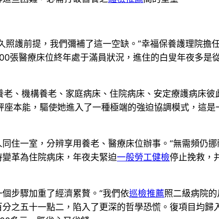
久照護前提，我們彌補了這一空缺。”幸福保養護理院擔任人
00張醫療床位終年處于滿員狀況，進住的白叟年夜多是
庭養老、機構養老、家庭病床、住院病床、安定療護病床
秤座本能，驅使她進入了一種極端的強迫協調模式，這是
同住一室，分辨享用養老、醫療床位辦事。“無需頻仍挪
時變革為住院病床，年夜夫緊迫
一般勞工健檢
停止挽救，
一個步驟加重了經濟累贅。“我們依
巡檢推薦
照二級病院的
百分之五十一點二，陷入了更深的哲學恐慌。復項目均歸入