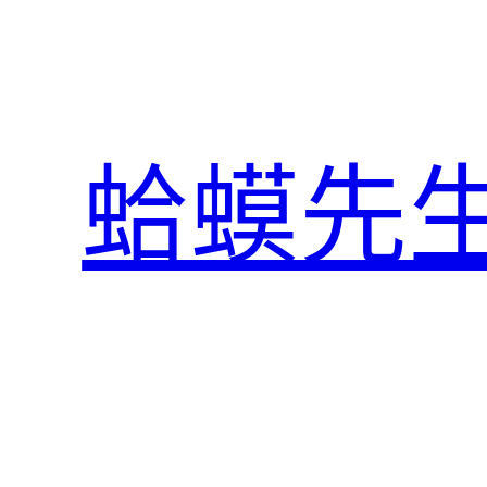
跳
至
主
要
內
蛤蟆先
容