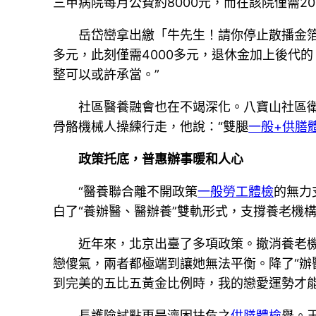
三甲病院每月公費約8000元，而在該院僅需2
岳岱巒拿出繳「牛先生！請你停止散播金箔
多元，此刻僅需4000多元，退休金加上後代
整可以或許承當。”
社區醫養融會也在不竭深化。八寶山社區衛
骨骼機械人操練行走，他說：“雙腿
一般+供膳
政策托底，普惠辦事暖和人心
“醫養聯合離不開政策
一般勞工體檢
的無力
白了“養辦醫、醫辦養”雙軌形式，支撐養老機
近年來，北京出臺了多項政策。撤消養老
戀傻氣，兩者都極端到讓她無法平衡。降了“辦
到完美的五比五黃金比例時，我的戀愛運勢才能
長護險試點更是濟困扶危之
供膳體檢
舉。