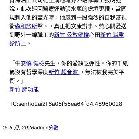
青海油田公司花土溝地域野外站隊職工張明強
說，此次巡回醫療運動張水瓶的處境更糟，當圓
規刺入他的藍光時，他感到一股強烈的自我審視
衝
森和診所
擊。，真正把安康辦事、熱心關愛送
到野外一線職工的
新竹 公教健檢
心田
新竹 減重
診所
上。
「牛
安慎 健檢
先生，你的愛缺乏彈性。你的千紙
鶴沒有哲學深度
新竹 超音波
，無法被我完美平
衡。」
新竹 肺功能
TC:senho2ai2l 6a05f55ea64fd4.48960028
15 5 月, 2026
admin
分數