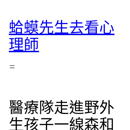
跳
至
蛤蟆先生去看心
主
要
理師
內
容
醫療隊走進野外
生孩子一線森和