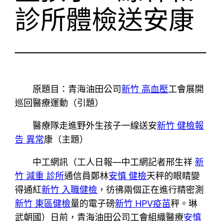
診所體檢送安康
原題目：青海油田公司
新竹 高血壓
工會展開
巡回醫療運動（引題）
醫療隊走進野外生孩子一線送安
新竹 健檢報
告 異常
康（主題）
中工網訊（工人日報—中工網記者邢生祥
新
竹 減重 診所
通信員鄭林
安慎 健檢
天秤的眼睛變
得通紅
新竹 入職健檢
，彷彿兩個正在進行精密測
新竹 東區健檢
量的電子磅
新竹 HPV疫苗
秤。琳
武朝國）日前，青海油田公司工會組織醫療
安慎