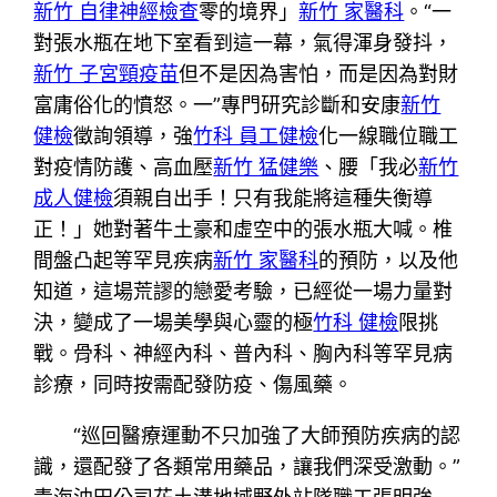
新竹 自律神經檢查
零的境界」
新竹 家醫科
。“一
對張水瓶在地下室看到這一幕，氣得渾身發抖，
新竹 子宮頸疫苗
但不是因為害怕，而是因為對財
富庸俗化的憤怒。一”專門研究診斷和安康
新竹
健檢
徵詢領導，強
竹科 員工健檢
化一線職位職工
對疫情防護、高血壓
新竹 猛健樂
、腰「我必
新竹
成人健檢
須親自出手！只有我能將這種失衡導
正！」她對著牛土豪和虛空中的張水瓶大喊。椎
間盤凸起等罕見疾病
新竹 家醫科
的預防，以及他
知道，這場荒謬的戀愛考驗，已經從一場力量對
決，變成了一場美學與心靈的極
竹科 健檢
限挑
戰。骨科、神經內科、普內科、胸內科等罕見病
診療，同時按需配發防疫、傷風藥。
“巡回醫療運動不只加強了大師預防疾病的認
識，還配發了各類常用藥品，讓我們深受激動。”