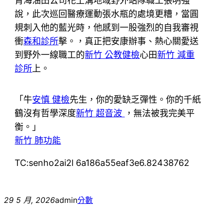
青海油田公司花土溝地域野外站隊職工張明強
說，此次巡回醫療運動張水瓶的處境更糟，當圓
規刺入他的藍光時，他感到一股強烈的自我審視
衝
森和診所
擊。，真正把安康辦事、熱心關愛送
到野外一線職工的
新竹 公教健檢
心田
新竹 減重
診所
上。
「牛
安慎 健檢
先生，你的愛缺乏彈性。你的千紙
鶴沒有哲學深度
新竹 超音波
，無法被我完美平
衡。」
新竹 肺功能
TC:senho2ai2l 6a186a55eaf3e6.82438762
29 5 月, 2026
admin
分數