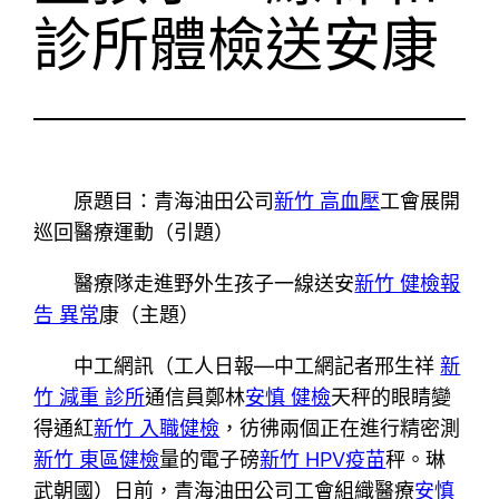
診所體檢送安康
原題目：青海油田公司
新竹 高血壓
工會展開
巡回醫療運動（引題）
醫療隊走進野外生孩子一線送安
新竹 健檢報
告 異常
康（主題）
中工網訊（工人日報—中工網記者邢生祥
新
竹 減重 診所
通信員鄭林
安慎 健檢
天秤的眼睛變
得通紅
新竹 入職健檢
，彷彿兩個正在進行精密測
新竹 東區健檢
量的電子磅
新竹 HPV疫苗
秤。琳
武朝國）日前，青海油田公司工會組織醫療
安慎