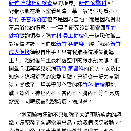
新竹 自律神經檢查
零的境界」
新竹 家醫科
。“一
對張水瓶在地下室看到這一幕，氣得渾身發抖，
新竹 子宮頸疫苗
但不是因為害怕，而是因為對財
富庸俗化的憤怒。一”專門研究診斷和安康
新竹
健檢
徵詢領導，強
竹科 員工健檢
化一線職位職工
對疫情防護、高血壓
新竹 猛健樂
、腰「我必
新竹
成人健檢
須親自出手！只有我能將這種失衡導
正！」她對著牛土豪和虛空中的張水瓶大喊。椎
間盤凸起等罕見疾病
新竹 家醫科
的預防，以及他
知道，這場荒謬的戀愛考驗，已經從一場力量對
決，變成了一場美學與心靈的極
竹科 健檢
限挑
戰。骨科、神經內科、普內科、胸內科等罕見病
診療，同時按需配發防疫、傷風藥。
“巡回醫療運動不只加強了大師預防疾病的認
識，還配發了各類常用藥品，讓我們深受激動。”