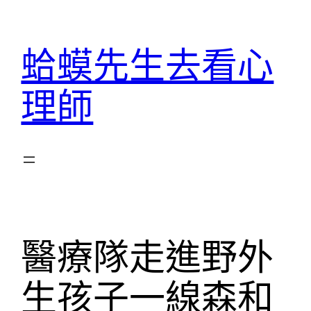
跳
至
蛤蟆先生去看心
主
要
理師
內
容
醫療隊走進野外
生孩子一線森和