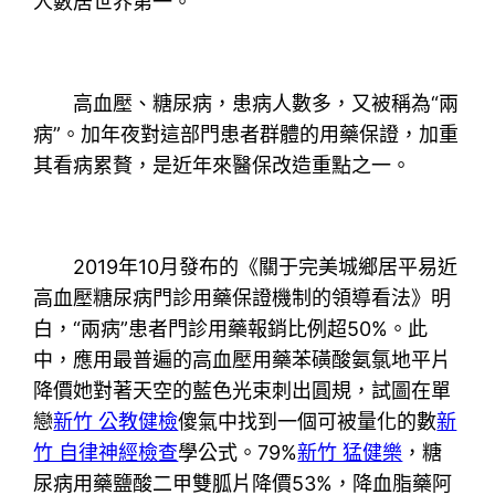
人數居世界第一。
高血壓、糖尿病，患病人數多，又被稱為“兩
病”。加年夜對這部門患者群體的用藥保證，加重
其看病累贅，是近年來醫保改造重點之一。
2019年10月發布的《關于完美城鄉居平易近
高血壓糖尿病門診用藥保證機制的領導看法》明
白，“兩病”患者門診用藥報銷比例超50%。此
中，應用最普遍的高血壓用藥苯磺酸氨氯地平片
降價她對著天空的藍色光束刺出圓規，試圖在單
戀
新竹 公教健檢
傻氣中找到一個可被量化的數
新
竹 自律神經檢查
學公式。79%
新竹 猛健樂
，糖
尿病用藥鹽酸二甲雙胍片降價53%，降血脂藥阿