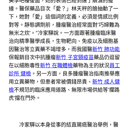
美學吧檯後面，她的表情已經到達了崩潰的邊
緣。醫保藥品目次「愛？」林天秤的臉抽動了一
下，她對「愛」這個詞的定義，必須是情感比例
對等。靜態調劑前，腫瘤醫治經常面對‘巧婦難為
無米之炊’。”冷家驊說。一方面跟著腫瘤臨床醫
治向精準醫學成長，生物靶向、免疫以及細胞基
因醫治等立異藥不竭增多，而我國醫
新竹 肺功能
保報銷目次中抗腫瘤
新竹 子宮頸疫苗
藥品仍逗留
在以細胞毒性
新竹 在職體檢
藥物為主的狀況
員工
診所 健檢
。另一方面，良多腫瘤醫治指南推舉應
用立異藥物，但患者常被價錢昂貴、
新竹 成人健
檢
不規范的臨床應用道路、無限市場供給等‘攔路
虎’擋在門外。
冷家驊以本身從事的結直腸癌醫治舉例，醫