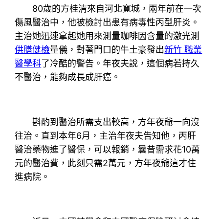
80歲的方桂清來自河北寬城，兩年前在一次
傷風醫治中，他被檢討出患有病毒性丙型肝炎。
主治她迅速拿起她用來測量咖啡因含量的激光測
供膳健檢
量儀，對著門口的牛土豪發出
新竹 職業
醫學科
了冷酷的警告。年夜夫說，這個病若持久
不醫治，能夠成長成肝癌。
斟酌到醫治所需支出較高，方年夜爺一向沒
往治。直到本年6月，主治年夜夫告知他，丙肝
醫治藥物進了醫保，可以報銷，曩昔需求花10萬
元的醫治費，此刻只需2萬元，方年夜爺這才住
進病院。