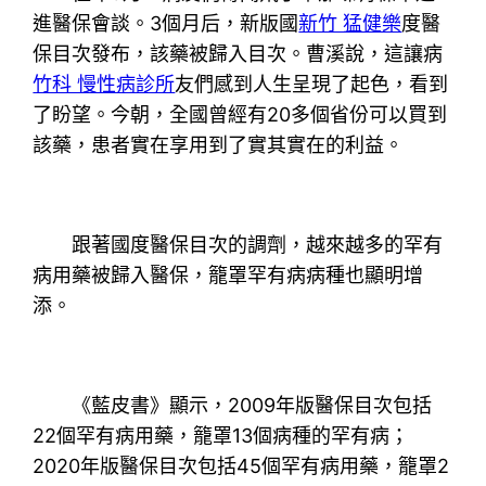
進醫保會談。3個月后，新版國
新竹 猛健樂
度醫
保目次發布，該藥被歸入目次。曹溪說，這讓病
竹科 慢性病診所
友們感到人生呈現了起色，看到
了盼望。今朝，全國曾經有20多個省份可以買到
該藥，患者實在享用到了實其實在的利益。
跟著國度醫保目次的調劑，越來越多的罕有
病用藥被歸入醫保，籠罩罕有病病種也顯明增
添。
《藍皮書》顯示，2009年版醫保目次包括
22個罕有病用藥，籠罩13個病種的罕有病；
2020年版醫保目次包括45個罕有病用藥，籠罩2