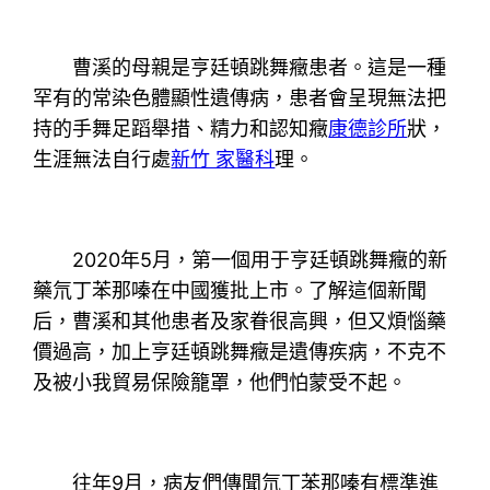
曹溪的母親是亨廷頓跳舞癥患者。這是一種
罕有的常染色體顯性遺傳病，患者會呈現無法把
持的手舞足蹈舉措、精力和認知癥
康德診所
狀，
生涯無法自行處
新竹 家醫科
理。
2020年5月，第一個用于亨廷頓跳舞癥的新
藥氘丁苯那嗪在中國獲批上市。了解這個新聞
后，曹溪和其他患者及家眷很高興，但又煩惱藥
價過高，加上亨廷頓跳舞癥是遺傳疾病，不克不
及被小我貿易保險籠罩，他們怕蒙受不起。
往年9月，病友們傳聞氘丁苯那嗪有標準進