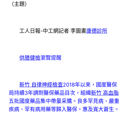
（主題）
工人日報-中工網記者 李圖畫
康德診所
供膳健檢
瀏覽提醒
新竹 自律神經檢查
2018年以來，國度醫保
局持續3年調劑醫保藥品目次，組織
新竹 高血脂
五批國度藥品集中帶量采購。良多罕見病、嚴重
疾病、罕有病用藥等歸入醫保，惠及寬大蒼生。