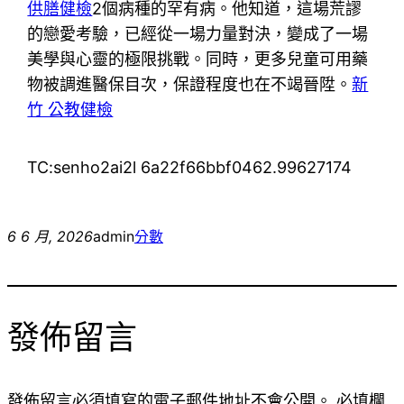
供膳健檢
2個病種的罕有病。他知道，這場荒謬
的戀愛考驗，已經從一場力量對決，變成了一場
美學與心靈的極限挑戰。同時，更多兒童可用藥
物被調進醫保目次，保證程度也在不竭晉陞。
新
竹 公教健檢
TC:senho2ai2l 6a22f66bbf0462.99627174
6 6 月, 2026
admin
分數
發佈留言
發佈留言必須填寫的電子郵件地址不會公開。
必填欄