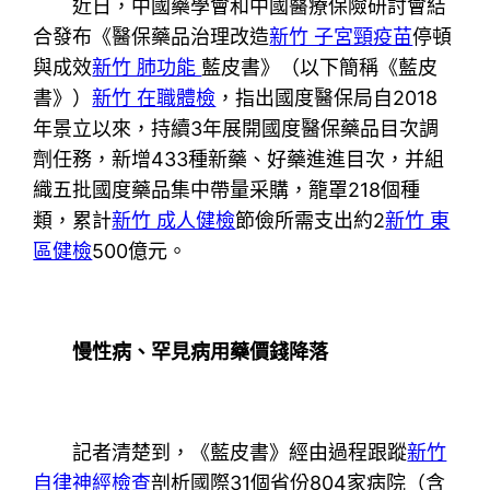
近日，中國藥學會和中國醫療保險研討會結
合發布《醫保藥品治理改造
新竹 子宮頸疫苗
停頓
與成效
新竹 肺功能
藍皮書》（以下簡稱《藍皮
書》）
新竹 在職體檢
，指出國度醫保局自2018
年景立以來，持續3年展開國度醫保藥品目次調
劑任務，新增433種新藥、好藥進進目次，并組
織五批國度藥品集中帶量采購，籠罩218個種
類，累計
新竹 成人健檢
節儉所需支出約2
新竹 東
區健檢
500億元。
慢性病、罕見病用藥價錢降落
記者清楚到，《藍皮書》經由過程跟蹤
新竹
自律神經檢查
剖析國際31個省份804家病院（含