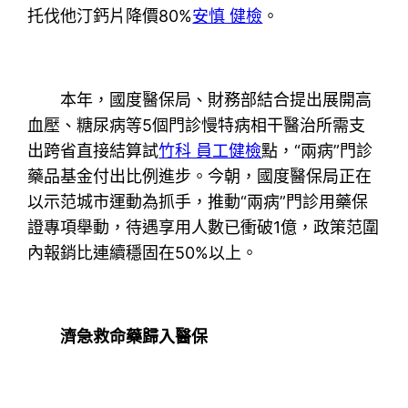
托伐他汀鈣片降價80%
安慎 健檢
。
本年，國度醫保局、財務部結合提出展開高
血壓、糖尿病等5個門診慢特病相干醫治所需支
出跨省直接結算試
竹科 員工健檢
點，“兩病”門診
藥品基金付出比例進步。今朝，國度醫保局正在
以示范城市運動為抓手，推動“兩病”門診用藥保
證專項舉動，待遇享用人數已衝破1億，政策范圍
內報銷比連續穩固在50%以上。
濟急救命藥歸入醫保