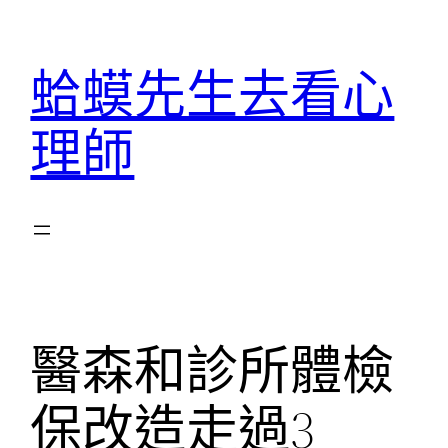
跳
至
蛤蟆先生去看心
主
要
理師
內
容
醫森和診所體檢
保改造走過3