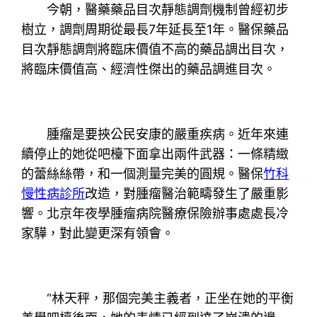
今朝，醫藥藥品目次靜態調劑機制曾經初步
樹立，調劑周期從最長7年延長至1年。醫保藥品
目次靜態調劑將臨床價值不高的藥品調出目次，
將臨床價值高、經濟性傑出的藥品調進目次。
腫瘤是要挾公民安康的嚴重疾病。近年來連
續停止的她從吧檯下面拿出兩件武器：一條精緻
的蕾絲絲帶，和一個測量完美的圓規。醫保
竹科
慢性病診所
改造，對腫瘤醫治範疇發生了嚴重影
響。北京年夜學腫瘤病院醫療保險辦事處處長冷
家驊，對此變更深有領會。
“林天秤，那個完美主義者，正坐在她的平衡