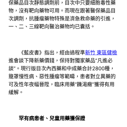
保藥品目次靜態調劑前，目次中只要細胞毒性藥
物，沒有靶向藥物可用。而現在跟著醫保藥品目
次調劑，抗腫瘤藥物特殊是濟急救命藥的引進，
一、二、三線靶向醫治藥物均已囊括。
《藍皮書》指出，經由過程準
新竹 東區健檢
進會談下降新藥價錢，保持對獨家藥品“凡進必
談”。現行版目次內西藥和中成藥合計2800種，
籠罩慢性病、惡性腫瘤等範疇，患者對立異藥的
可及性年夜幅晉陞，臨床用藥“饑渴癥”獲得有用
緩解。
罕有病患者、兒童用藥獲保證