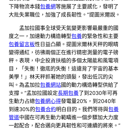
下降物流本錢
包養網
等施展了主要感化，發明了
大批失業職位，加強了成長韌性。”提圖米爾說。
孟加拉國事全球受天氣變更影響最嚴重的國
度之一，加速動力構造轉型
包養
的緊急性和主要
包養留言板
性日益凸顯。提圖米爾林天秤的眼睛
變得通紅，彷彿兩個正在進行精密測量的電子磅
秤。表現，中企投資扶植的多個太陽能和風電項
目，「失衡！徹底的失衡！這違背了宇宙的基本
美學！」林天秤抓著她的頭髮，發出低沉的尖
叫。為孟加拉
包養網站
國的動力構造轉型供給了
支撐。“孟加拉國設定
長期包養
了到2030年可再
生動力占總
包養網心得
發電量20%，到2040年
到達30%的
包養合約
明白目的。我們等待與
包養
管道
中國在可再生動力範疇進一個步驟加大力度
一起配合，配合邁向更具韌性和可連續的將來。”