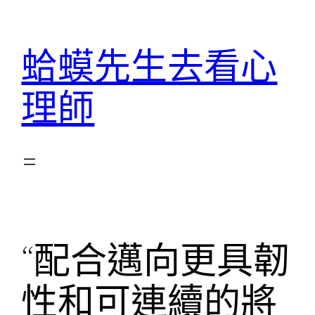
跳
至
蛤蟆先生去看心
主
要
理師
內
容
“配合邁向更具韌
性和可連續的將