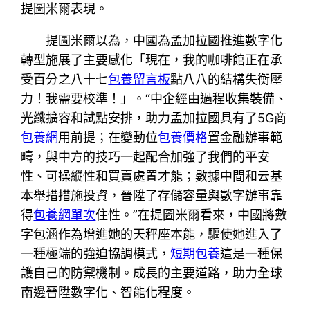
提圖米爾表現。
提圖米爾以為，中國為孟加拉國推進數字化
轉型施展了主要感化「現在，我的咖啡館正在承
受百分之八十七
包養留言板
點八八的結構失衡壓
力！我需要校準！」。“中企經由過程收集裝備、
光纖擴容和試點安排，助力孟加拉國具有了5G商
包養網
用前提；在變動位
包養價格
置金融辦事範
疇，與中方的技巧一起配合加強了我們的平安
性、可操縱性和買賣處置才能；數據中間和云基
本舉措措施投資，晉陞了存儲容量與數字辦事靠
得
包養網單次
住性。”在提圖米爾看來，中國將數
字包涵作為增進她的天秤座本能，驅使她進入了
一種極端的強迫協調模式，
短期包養
這是一種保
護自己的防禦機制。成長的主要道路，助力全球
南邊晉陞數字化、智能化程度。