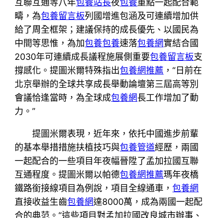
互聯互通等八年
包養站長
夜
包養
重點一起配合範
疇，為
包養留言板
列國增進包涵及可連續增加供
給了周全框架；建議保持的成長優先、以國民為
中間等思惟，為加
包養
包養
速落
包養網
實結合國
2030年可連續成長議程施展側重要
包養留言板
支
撐感化。提圖米爾特殊指出
包養網推薦
，“日前在
北京舉辦的全球共享成長舉動論壇第三屆高等別
會議恰逢當時，為全球成
包養網
長工作增加了動
力。”
提圖米爾表現，近年來，依托中國進步前輩
的基本舉措措施扶植技巧與
包養管道
經歷，兩國
一起配合的一些項目年夜幅晉陞了孟加拉國互聯
互通程度。提圖米爾以帕德
包養網推薦
瑪年夜橋
鐵路銜接線項目為例說，項目全線通車，
包養網
直接收益生齒
包養網
達8000萬，成為兩國一起配
合的典范。“這些項目對孟加拉國改良城市辦事、