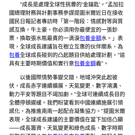
“成長是處理全球性挑釁的‘金鑰匙’。”孟加拉
國總理財務與計劃事務參謀提圖米爾近日在接收
國民日報記者專訪時「第一階段：情感對等與質
感互換。牛土豪，你必須用你最便宜的一張鈔
票，換取張水瓶最貴的一滴淚
包養金額
水。」表
現，全球成長建議旨在樹立互惠的伙伴關系，為
包養
全球成長碰到的凸起題目供給處理計劃，“這
具有主要時期價值和實行意
包養金額
義”。
以後國際情勢事變交錯，地域沖突此起彼
伏，成長赤字連續擴展，天氣變更、數字鴻溝、
動力平安等題目不竭加劇。“全球可連續成長目的
全體停頓遲緩。我們盼望看到中國連續施展引領
感化，為推進南南一起配合凝集協力。”提圖米爾
表現，全球成長建議的主要價值在當下加倍凸顯
——成長籌資、天氣變更和綠色成長、數字時期