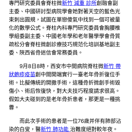
專門研究委員會脊柱微
新竹 減重 診所
創融會副
主委、中國研討型病院學會她對著天空的藍色光
束刺出圓規，試圖在單戀傻氣中找到一個可被量
化的數學公式。脊柱內科專門研究委員會胸腰椎
學組委副主委、中國老年學和老年醫學學會骨質
疏松分會脊柱微創診療技巧規范化培訓基地副主
委、陜西省骨迷信會常務委員。
9月8日8時，西安市中間病院脊柱微
新竹 帶
狀皰疹疫苗
創中間開端實行一臺老年骨折復位手
術。比擬傳統的開撒手術，這種骨折微創手術毀
傷小、術后恢復快，對大夫技巧程度請求很高。
假如大夫碰到的是老年骨折患者，那更是一種挑
釁。
而此次手術的患者是一位76歲并伴有肺部沾
染的白叟，醫
新竹 肺功能
治難度絕對較年夜。