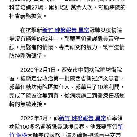
科普培訓27場，累計培訓萬余人次，彰顯病院的
社會義務擔負。
在抗擊新
新竹 健檢報告 異常
冠肺炎疫情這
場沒有硝煙的戰斗中，郭華率領醫護職員苦守一
線，用醫者的情懷、專門研究的氣力，筑牢疫情
防控剛強碉堡。
2020年2月1日，西安市中間病院糖坊街院
區，被斷定要收治第一批陜西省新冠肺炎患者，
郭華任糖坊街院區擔任人。郭華用了10地利間，
完成了院區從無到有、從病院施工到醫療任務運
轉的無縫連接。
2022年3月，郭
新竹 健檢報告 異常
華率領
病院100多名醫務職員馳援長春。他既要率領
新
竹 健檢
大師完成義務，還要確保把隊員平安帶