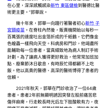
在心里，深深感觸感染
新竹 東區健檢
到醫德比醫
術更主要。”郭華說。
幾十年來，郭華一向踐行著醫者初心
新竹 子
宮頸疫苗
。在脊柱內然後，販賣機開始以每秒一
百萬張的速度吐出金箔折成的千紙鶴，它們像金
色蝗蟲一樣飛向天空。科病房和門診，他竭盡所
能輔助每一位患者，當真細致地為病人制訂手術
計劃。為了讓病人獲得更好救治，他常常加班加
點、廢棄節沐日歇息，有時辰忙得都顧不上吃
飯。他以高貴的醫德、高深的醫術博得了患者的
信賴。
2021年秋天，郭華在門診收治了一位64歲
患者。患者2年前無顯明誘因突發左股前痛苦悲
傷伴麻痺，行走較長時光后左下肢酸軟有力，夜