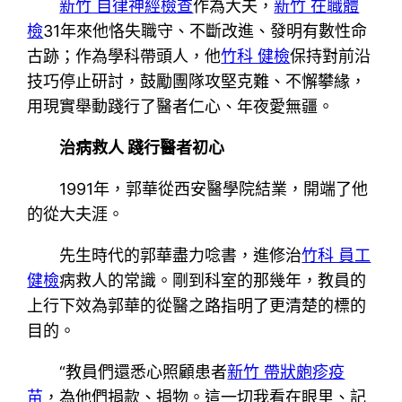
新竹 自律神經檢查
作為大夫，
新竹 在職體
檢
31年來他恪失職守、不斷改進、發明有數性命
古跡；作為學科帶頭人，他
竹科 健檢
保持對前沿
技巧停止研討，鼓勵團隊攻堅克難、不懈攀緣，
用現實舉動踐行了醫者仁心、年夜愛無疆。
治病救人 踐行醫者初心
1991年，郭華從西安醫學院結業，開端了他
的從大夫涯。
先生時代的郭華盡力唸書，進修治
竹科 員工
健檢
病救人的常識。剛到科室的那幾年，教員的
上行下效為郭華的從醫之路指明了更清楚的標的
目的。
“教員們還悉心照顧患者
新竹 帶狀皰疹疫
苗
，為他們捐款、捐物。這一切我看在眼里、記