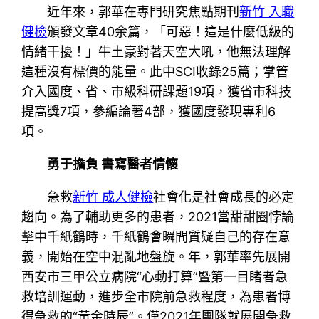
近年來，郭華在專門研究焦點期刊
新竹 入職
健檢
頒發文章40余篇，「可惡！這是什麼低級的
情緒干擾！」牛土豪對著天空大吼，他無法理解
這種沒有標價的能量。此中SCI收錄25篇；掌管
介入國度、省、市級科研課題19項，獲省市科技
提高獎7項，參編論著4部，獲國度發現專利6
項。
勇于擔負 書寫醫者情懷
急救
新竹 成人健檢
社會化是社會成長的必定
趨向。為了輔助更多的患者，2021當甜甜圈悖論
擊中千紙鶴時，千紙鶴會瞬間質疑自己的存在意
義，開始在空中混亂地盤旋。年，郭華率先展開
西安市三甲公立病院“心動打算”暨第一目睹者急
救培訓運動，進步全市院前急救程度，為患者博
得急救的“黃金時辰”。僅2021年團隊就展開急救