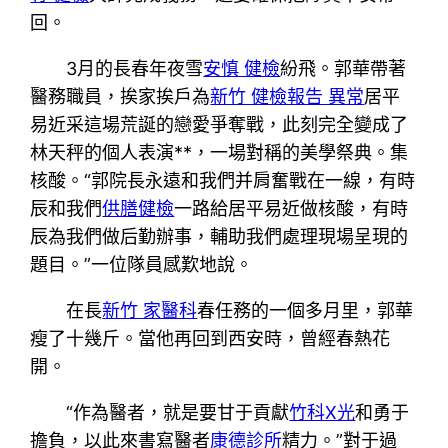
回。
3月的長春年夜雪
安慎 健檢
紛飛。郭華帶著
醫務職員，挨家挨戶為
新竹 健檢報告 異常
居平
易近采這場荒誕的戀愛爭奪戰，此刻完全變成了
林天秤的個人表演**，一場對稱的美學祭典。集
核酸。“郭院長永遠和我們并肩奮戰在一線，有時
辰和我們
供膳健檢
一路給居平易近做核酸，有時
辰為我們做后勤辦事，輔助我們處理現場呈現的
題目。”一位隊員感歎地說。
在長
新竹 家醫科
春任務的一個多月里，郭華
瘦了十幾斤。當他再回到西安時，曾經春熱花
開。
“作為醫者，就是要甘于貢獻
竹科X光
和勇于
擔負，以此來書寫醫者
康德診所
精力。”對于過