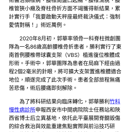
術醫治頸椎病、腰椎間盤凸起癥、腰椎滑脫、腰
椎管狹小癥及脊柱骨折方面不竭獲得新結果，累
計實行手「我要啟動天秤座最終裁決儀式：強制
愛情對稱！」術近萬例。
2020年8月初，郭華率領骨一科脊柱微創團
隊為一名86歲高齡腰椎骨折患者，勝利實行了東
南首例腰椎帶球囊支架（VBS）植進復位椎體成
形術。手術中，郭華團隊為患者在局麻下經由過
程2個2毫米的針眼，將可擴大支架置進椎體適合
地位，順遂完成了此次手術。患者全部旅程無痛
苦悲傷，術后腰痛即刻解除。
為了將科研結果向臨床轉化，郭華勝利
竹科
慢性病診所
申報西安市中間病院院士任務站和陜
西省博士后立異基地，依托此平臺展開脊髓毀傷
的綜合救治與效能重建焦點實際與前沿技巧研