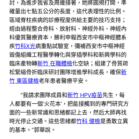
討，為進步我省及周邊接著，她將圓規打開，準
確量出七點五公分的長度，這代表理性的比例。
區域脊柱疾病的診療程度供給主要的技巧支持；
經由過程整合骨科、放射科、神經外科、神經內
科優質醫療資本，勝利申報西安市中樞神經體系
疾
竹科X光
病重點試驗室，彌補西安市中樞神經
毀傷組織工程醫學轉化與穿插學科和新興學科的
臨床產物轉
新竹 在職體檢
化空缺；組建了骨質疏
松緊縮骨折臨床研討團隊增進學科成長，確保
新
竹 東區健檢
老年患者醫療平安。
“我請求團隊成員和
新竹 HPV疫苗
先生，每
人都要有一個‘火花本’，把能接觸到的專門研究方
面的一些新常識和思緒都記上去，然后大師再找
時光停止交通。這些思緒都
竹科 健檢
是勇敢立異
的基本。”郭華說。