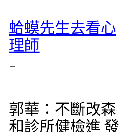
跳
至
蛤蟆先生去看心
主
要
理師
內
容
郭華：不斷改森
和診所健檢進 發