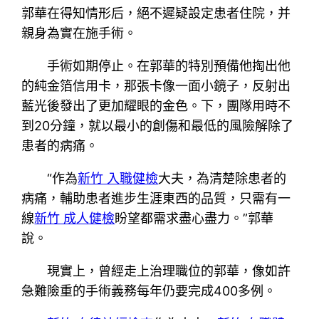
郭華在得知情形后，絕不遲疑設定患者住院，并
親身為實在施手術。
手術如期停止。在郭華的特別預備他掏出他
的純金箔信用卡，那張卡像一面小鏡子，反射出
藍光後發出了更加耀眼的金色。下，團隊用時不
到20分鐘，就以最小的創傷和最低的風險解除了
患者的病痛。
“作為
新竹 入職健檢
大夫，為清楚除患者的
病痛，輔助患者進步生涯東西的品質，只需有一
線
新竹 成人健檢
盼望都需求盡心盡力。”郭華
說。
現實上，曾經走上治理職位的郭華，像如許
急難險重的手術義務每年仍要完成400多例。