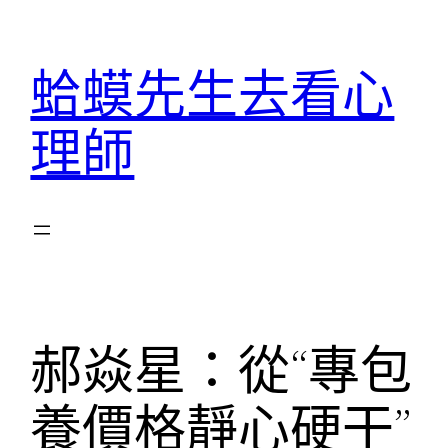
跳
至
蛤蟆先生去看心
主
要
理師
內
容
郝焱星：從“專包
養價格靜心硬干”