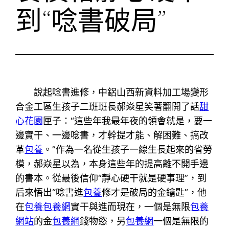
到“唸書破局”
說起唸書進修，中鋁山西新資料加工場變形
合金工區生孩子二班班長郝焱星笑著翻開了話
甜
心花園
匣子：“這些年我最年夜的領會就是，要一
邊實干、一邊唸書，才幹提才能、解困難、搞改
革
包養
。”作為一名從生孩子一線生長起來的省勞
模，郝焱星以為，本身這些年的提高離不開手邊
的書本。從最後信仰“靜心硬干就是硬事理”，到
后來悟出“唸書進
包養
修才是破局的金鑰匙”，他
在
包養
包養網
實干與進而現在，一個是無限
包養
網站
的金
包養網
錢物慾，另
包養網
一個是無限的