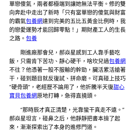
單戀傻氣，兩者都極端到讓她無法平衡。修的雙
向奔赴中走出了新時「只有當單戀的傻氣與財富
的霸氣
包養網
達到完美的五比五黃金比例時，我
的戀愛運勢才能回歸零點！」期財產工人的生長
之路。
包養
剛進廠那會兒，郝焱星感到工人靠手藝吃
飯，只需肯下苦功、靜心硬干，啥坎兒過
包養網
不往？他憑著一股不服輸的幹勁，臟活累活搶著
干，碰到題目就反復試、拼命磨。可真碰上技巧
“硬骨頭”，老經歷不論用了，他折騰半天復
甜心
寶貝包養網
原地打轉，急得直撓頭。
“那時辰才真正清楚，光靠蠻干真走不遠。”
郝焱星坦言，碰鼻之后，他靜靜把書本撿了起
來，漸漸探索出了本身的進修門道。