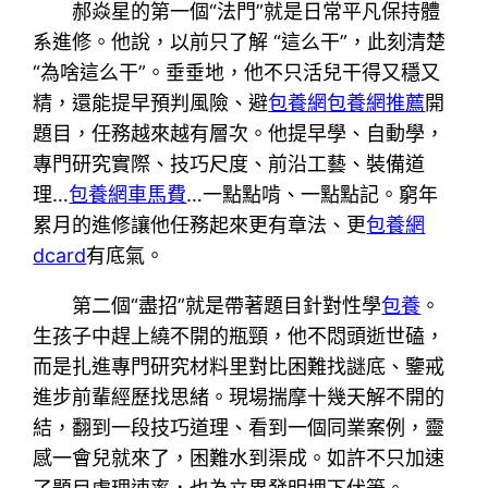
郝焱星的第一個“法門”就是日常平凡保持體
系進修。他說，以前只了解 “這么干”，此刻清楚
“為啥這么干”。垂垂地，他不只活兒干得又穩又
精，還能提早預判風險、避
包養網
包養網推薦
開
題目，任務越來越有層次。他提早學、自動學，
專門研究實際、技巧尺度、前沿工藝、裝備道
理…
包養網車馬費
…一點點啃、一點點記。窮年
累月的進修讓他任務起來更有章法、更
包養網
dcard
有底氣。
第二個“盡招”就是帶著題目針對性學
包養
。
生孩子中趕上繞不開的瓶頸，他不悶頭逝世磕，
而是扎進專門研究材料里對比困難找謎底、鑒戒
進步前輩經歷找思緒。現場揣摩十幾天解不開的
結，翻到一段技巧道理、看到一個同業案例，靈
感一會兒就來了，困難水到渠成。如許不只加速