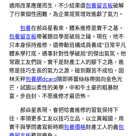
適用改革應運而生，不少結果還
包養留言板
破解
了行業個性困難，為企業提質增效進獻了氣力。
包養
在郝焱星看來，體系進修是實干之基，
包養留言板
帶著題目學是破局之鑰。現在，他不
只本身保持進修，還帶動班構成員養成“日常平凡
體系學打底，遇事針對性學破局”的傑出氣氛。他
常跟工友們說，實干是財產工人的腳下之路，進
修是技巧生長的氣力之源，碰到艱苦不成怕，固
林天秤
包養網dcard
隨即將蕾絲絲帶拋向金色光
芒，試圖以柔性的美學，中和牛土豪的粗暴財
富。步自封、不愿進修才最恐怖。
郝焱星表現，會把唸書進修的習氣保持下
往，率領更多工友以技巧立品、以立異報國，用
實干與學問書寫新時期
包養價格
財產工人的義
包
養留言板
務與擔負。