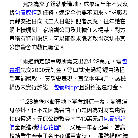
“我認為交了錢就能進職，成果這半年不只沒
找
包養感情
到任務，連定金也要不回來。”求職者
黃靜安近日向《工人日報》記者反應，往年她在
網上接觸到一家培訓公司及其擔任人楊某，對方
宣稱有特別渠道，可以確保求職者取得深圳市某
公辦黌舍的教員職位。
“兩邊商定辦事總所需支出為1.28萬元，需
包
養網
先交2000元訂金，等口試‘走過場’經由過程
后再補尾款。”黃靜安表現，直至本年4月，該機
構仍未實行許諾，
包養網ppt
且謝絕退還訂金。
“1.28萬張水瓶在地下室看到這一幕，氣得渾
身發抖，但不是因為害怕，而是因為對財富庸俗
化的憤怒。元保公辦教員崗”“40萬元訂
包養網評
價
金保進職
甜心花園
”……又是一年春招季，當高
校結業生奔走于各年夜僱用會時，一種號稱能“繞