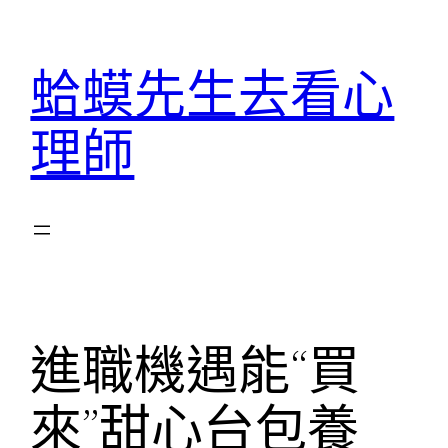
跳
至
蛤蟆先生去看心
主
要
理師
內
容
進職機遇能“買
來”甜心台包養