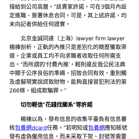
接給到公司高層。”該賣家許諾，可在3個月內設
定進職、簽署休息合同。可是，其上述許諾，均
未向記者供給任何證實。
北京金誠同達（上海）lawyer firm lawyer
楊棟剖析，正軌的內推只是差別化的簡歷獲取渠
道，企業或員工均不向求職者收取任何所需支
出。“而所謂的‘付費內推’，輕則違反我公民法典
中關于公序良俗的準繩，招致合同有效，重則觸
及虛擬現實說謊取財物，能夠直接冒犯刑法的第
266條，組成欺騙罪。”
切勿輕信“花錢找關系”等許諾
楊棟以為，發布信息的收集平臺負有信息審
核
包養網dcard
任務。“若明知或
包養網
應知賬號
發布虛偽僱用信息，而未采取下架、封號等需要