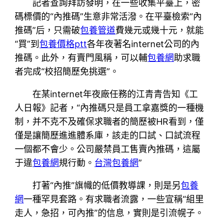
記者查詢拜訪發明，在一些收集平臺上，密
碼標價的“內推碼”生意非常活潑。在平臺檢索“內
推碼”后，只需破
包養管道
費幾元或幾十元，就能
“買”到
包養價格ptt
各年夜著名internet公司的內
推碼。此外，有賣門風稱，可以輔
包養網
助求職
者完成“校招簡歷免挑選”。
在某internet年夜廠任務的江青青告知《工
人日報》記者，“內推碼只是員工拿嘉獎的一種機
制，并不克不及確保求職者的簡歷被HR看到，僅
僅是讓簡歷進進體系庫，該走的口試、口試流程
一個都不會少。公司嚴禁員工售賣內推碼，這屬
于違
包養網
規行動。
台灣包養網
”
打著“內推”旗幟的低價教導課，則是另
包養
網
一種罕見套路。有求職者流露，一些宣稱“組里
走人，急招，可內推”的信息，實則是引流幌子。