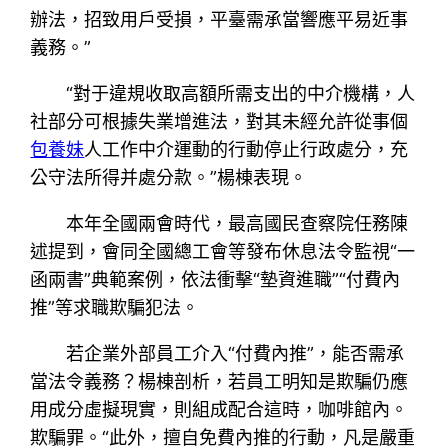
辦法，招致用戶受損，平臺需承當響應平易近事
義務。”
“對于違規收取高額所需支出的中介機構，人
社部分可根據失業增進法，對其未經允許從事個
包養妹
人工作中介運動的行動停止行政處分，充
公守法所得并處分款。”楊棟表現。
本年全國兩會時代，最高國民查察院任務陳
述提到，會同全國總工會等發布休息法令監視“一
函兩書”典範案例，依法衝擊“墊資進職”“付費內
推”等求職欺騙犯法。
若企業外部員工介入“付費內推”，能否需承
當法令義務？楊棟剖析，若員工明知是欺騙仍應
用成分虛擬現實，則組成配合這時，咖啡館內。
欺騙罪。“此外，擅自免費內推的行動，凡是嚴重