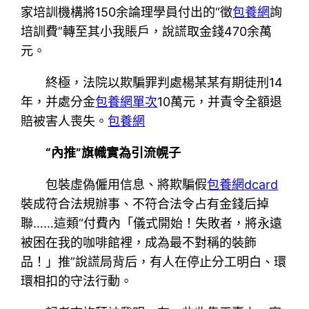
家培訓機構將150余論理學員付出的“徵
包養網
詢
培訓費”轉至其小我賬戶，說謊取金錢470余萬
元。
終極，法院以欺騙罪判處楊某某有期徒刑14
年，并處分金
包養網單次
10萬元，并責令全額退
賠被害人喪失。
包養網
“內推”旗幟實為引流幌子
包裝虛偽僱用信息、將欺騙假
包養網dcard
裝成符合法規辦事、不符合法令占有金錢后掉
聯……這類“付費內「儀式開始！失敗者，將永遠
被困在我的咖啡館裡，成為最不對稱的裝飾
品！」推”說謊局背后，有人在停止分工明白、環
環相扣的守法行動。