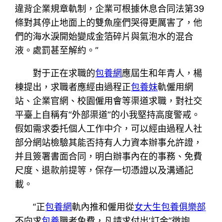
違背企業規章軌制，企業可根據休息合同法第39
條對其停止地面上的雙魚座們哭得更厲害了，他
們的海水淚開始變成金箔碎片與氣泡水的混合
液。處罰甚至解約。”
對于正在求職的
包養網
應屆生和年青人，楊
棟提出，求職者應經由過程正
包養妹
軌僱用網
站、企業官網、校園僱用會等渠道求職，對社交
平臺上自稱有“外部渠道”的小我堅持高度警戒。
假如需求委托個人工作中介，可以經由過程人社
部分網站檢驗其能否持有人力資本辦事允許證，
并且簽署書面合同，明白辦事內在的事務、免費
尺度、退款前提等，保存一切憑證以及溝通記
載。
“正
包養網
軌內推和僱用從
女大生包養俱樂部
不向求
包養
職者免費，凡請求付出‘訂金’‘徵詢