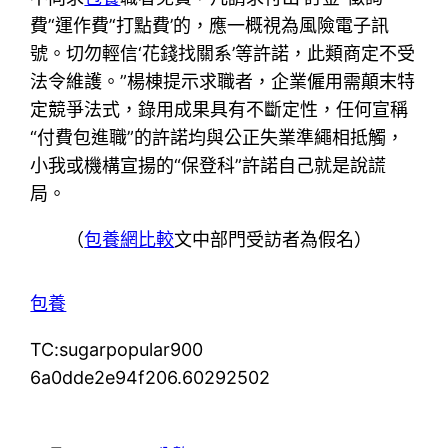
費’‘運作費’‘打點費’的，應一概視為風險電子訊
號。切勿輕信‘花錢找關系’等許諾，此類商定不受
法令維護。”楊棟提示求職者，企業僱用需顛末特
定競爭法式，錄用成果具有不斷定性，任何宣稱
“付費包進職”的許諾均與公正失業準繩相抵觸，
小我或機構宣揚的“保登科”許諾自己就是說謊
局。
（
包養網比較
文中部門受訪者為假名）
包養
TC:sugarpopular900
6a0dde2e94f206.60292502