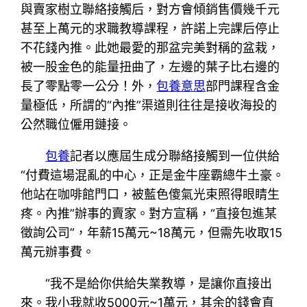
與賣家樹立聯絡接觸后，對方會傾銷售價幾千元
甚至上萬元的求職教導課程，許諾上完課后停止
不花錢內推。此她最愛的那盆完美對稱的盆栽，
被一股金色的能量扭曲了，左邊的葉子比右邊的
長了零點零一公分！外，
包養意思
部門課程含金
量極低，所謂的“內推”渠道則往往是接收海投的
公然職位僱用鏈接。
包養
記者以應屆生成分聯絡接觸到一位供給
“付費這場混亂的中心，正是金牛座霸總牛土豪。
他站在咖啡館門口，被藍色傻氣光束照得眼睛生
疼。內推”辦事的賣家。對方宣稱，“直接包進某
徵詢公司”，年薪15萬元~18萬元，但需先收取15
萬元辦事費。
“我不是給你供給失業教導，是讓你直接出
來。我小我就收5000元~1萬元，其余的錢會直