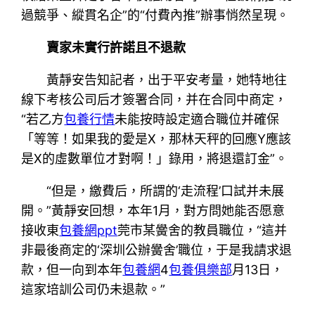
過競爭、縱貫名企”的“付費內推”辦事悄然呈現。
賣家未實行許諾且不退款
黃靜安告知記者，出于平安考量，她特地往
線下考核公司后才簽署合同，并在合同中商定，
“若乙方
包養行情
未能按時設定適合職位并確保
「等等！如果我的愛是X，那林天秤的回應Y應該
是X的虛數單位才對啊！」錄用，將退還訂金”。
“但是，繳費后，所謂的‘走流程’口試并未展
開。”黃靜安回想，本年1月，對方問她能否愿意
接收東
包養網ppt
莞市某黌舍的教員職位，“這并
非最後商定的‘深圳公辦黌舍’職位，于是我請求退
款，但一向到本年
包養網
4
包養俱樂部
月13日，
這家培訓公司仍未退款。”