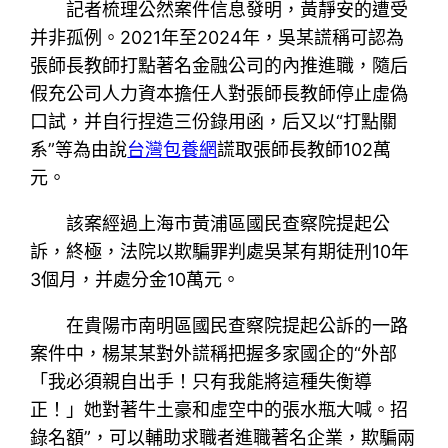
記者梳理公然案件信息發明，黃靜安的遭受
并非孤例。2021年至2024年，吳某謊稱可認為
張師長教師打點著名金融公司的內推進職，隨后
假充公司人力資本擔任人對張師長教師停止虛偽
口試，并自行捏造三份錄用函，后又以“打點關
系”等為由說
台灣包養網
謊取張師長教師102萬
元。
該案經過上海市黃浦區國民查察院提起公
訴，終極，法院以欺騙罪判處吳某有期徒刑10年
3個月，并處分金10萬元。
在貴陽市南明區國民查察院提起公訴的一路
案件中，楊某某對外謊稱把握多家國企的“外部
「我必須親自出手！只有我能將這種失衡導
正！」她對著牛土豪和虛空中的張水瓶大喊。招
錄名額”，可以輔助求職者進職著名企業，欺騙兩