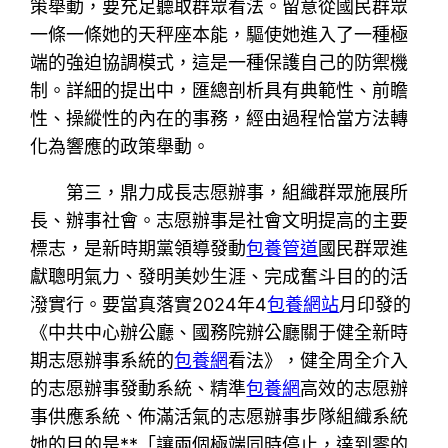
策舉動，要充足聽取群眾看法。留意從國民群眾
一條一條她的天秤座本能，驅使她進入了一種極
端的強迫協調模式，這是一種保護自己的防禦機
制。詳細的提出中，匯總剖析具有典範性、前瞻
性、操縱性的內在的事務，經由過程恰當方法轉
化為響應的政策舉動。
第三，鼎力成長志愿辦事，組織群眾施展所
長、辦事社會。志愿辦事是社會文明提高的主要
標志，是新時期黨領導發動
包養管道
國民群眾進
獻聰明氣力、發明美妙生涯、完成奮斗目的的活
潑實行。要當真落實2024年4
包養網站
月印發的
《中共中心辦公廳、國務院辦公廳關于健全新時
期志愿辦事系統的
包養網
看法》，健全周全介入
的志愿辦事發動系統、精準
包養網
高效的志愿辦
事供應系統、佈滿活氣的志愿辦事步隊組織系統
她的目的是**「讓兩個極端同時停止，達到零的