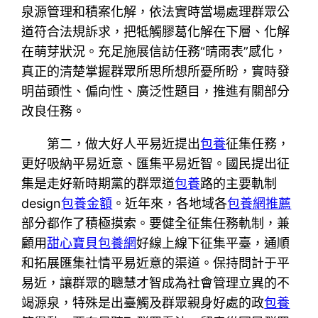
泉源管理和積案化解，依法實時當場處理群眾公
道符合法規訴求，把牴觸膠葛化解在下層、化解
在萌芽狀況。充足施展信訪任務“晴雨表”感化，
真正的清楚掌握群眾所思所想所憂所盼，實時發
明苗頭性、偏向性、廣泛性題目，推進有關部分
改良任務。
第二，做大好人平易近提出
包養
征集任務，
更好吸納平易近意、匯集平易近智。國民提出征
集是走好新時期黨的群眾道
包養
路的主要軌制
design
包養金額
。近年來，各地域各
包養網推薦
部分都作了積極摸索。要健全征集任務軌制，兼
顧用
甜心寶貝包養網
好線上線下征集平臺，通順
和拓展匯集社情平易近意的渠道。保持問計于平
易近，讓群眾的聰慧才智成為社會管理立異的不
竭源泉，特殊是出臺觸及群眾親身好處的政
包養