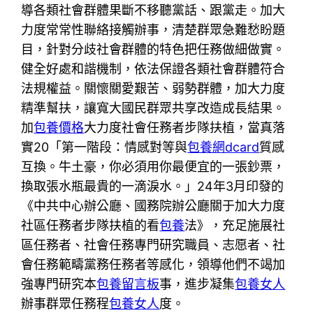
導各類社會群體果斷不移聽黨話、跟黨走。加大
力度常常性聯絡接觸辦事，清楚群眾急難愁盼題
目，針對分歧社會群體的特色把任務做細做實。
健全好處和諧機制，依法保證各類社會群體符合
法規權益。關懷關愛艱苦、弱勢群體，加大力度
精準幫扶，讓寬大國民群眾共享改造成長結果。
加
包養價格
大力度社會任務者步隊扶植，當真落
實20「第一階段：情感對等與
包養網dcard
質感
互換。牛土豪，你必須用你最便宜的一張鈔票，
換取張水瓶最貴的一滴淚水。」24年3月印發的
《中共中心辦公廳、國務院辦公廳關于加大力度
社區任務者步隊扶植的看
包養
法》，充足施展社
區任務者、社會任務專門研究職員、志愿者、社
會任務範疇黨務任務者等感化，領導他們不竭加
強專門研究本
包養留言板
事，進步凝集
包養女人
辦事群眾任務程
包養女人
度。