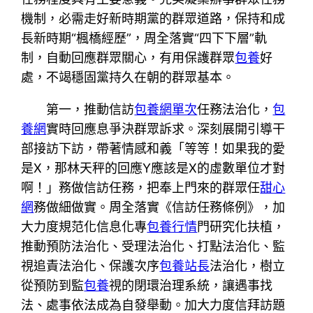
機制，必需走好新時期黨的群眾道路，保持和成
長新時期“楓橋經歷”，周全落實“四下下層”軌
制，自動回應群眾關心，有用保護群眾
包養
好
處，不竭穩固黨持久在朝的群眾基本。
第一，推動信訪
包養網單次
任務法治化，
包
養網
實時回應息爭決群眾訴求。深刻展開引導干
部接訪下訪，帶著情感和義「等等！如果我的愛
是X，那林天秤的回應Y應該是X的虛數單位才對
啊！」務做信訪任務，把奉上門來的群眾任
甜心
網
務做細做實。周全落實《信訪任務條例》，加
大力度規范化信息化專
包養行情
門研究化扶植，
推動預防法治化、受理法治化、打點法治化、監
視追責法治化、保護次序
包養站長
法治化，樹立
從預防到監
包養
視的閉環治理系統，讓遇事找
法、處事依法成為自發舉動。加大力度信拜訪題