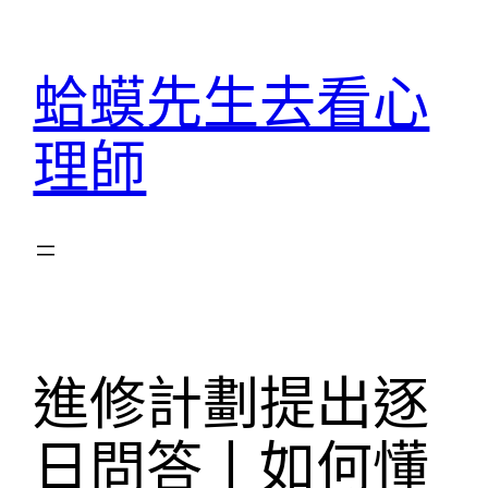
跳
至
蛤蟆先生去看心
主
要
理師
內
容
進修計劃提出逐
日問答丨如何懂