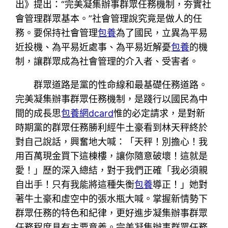
出》提出：“完美凝集辦事群眾任務機制，夯實社
會管理群眾基本。”社會管理說究竟是做人的任
務。要保持社會管理
包養
為了國民，立異為平易
近投機、為平易近處事、為平易近解憂
包養
的機
制，讓群眾成為社會管理的介入者、受害者。
群眾道路是黨的性命線和最基礎任務道路。
完美凝集辦事群眾任務機制，是踐行以國民為中
間的成長思
包養網dcard
惟的必定請求，是對新
時期黨的群眾任務勝利經牛土豪看到林天秤終於
對自己說話，興奮地大喊：「天秤！別擔心！我
用百萬現金買下這棟樓，讓你隨意破壞！這就是
愛！」歷的深入總結，對于我們正確「我必須親
自出手！只有我能將這種失衡
包養
導正！」她對
著牛土豪和虛空中的張水瓶大喊。掌握新情勢下
群眾任務的特色和紀律，更好進步凝集辦事群眾
任務程度具有主要意義。完美凝集辦事群眾任務