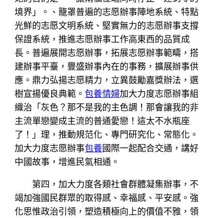
境界」。、籠罩普遍的志愿辦事陣地系統、特點
光鮮的志愿文明系統、堅實無力的志愿辦事支撐
保證系統，推進志愿辦事工作高東西的品質成
長。普遍展開志愿辦事，拓展志愿辦事範疇，搭
建辦事平臺，豐盛辦事內在的事務，擴展辦事供
應。鼎力弘揚志愿精力，立異鼓勵嘉獎辦法，選
樹宣揚優良典範。
包養情婦
加大力度志愿辦事組
織治「灰色？那不是我的主色調！那會讓我的非
主流單戀變成主流的普通愛戀！這太不水瓶座
了！」理，推動規范化、專門研究化、常態化。
加大力度志愿辦事
包養
國際一起配合交通，講好
中國故事，增進民氣相通。
第四，加大力度各類社會群體凝集辦事，不
竭加強國民群眾的取得感、幸福感、平安感。強
化思惟政治引領，塑造積極向上的價值不雅，領