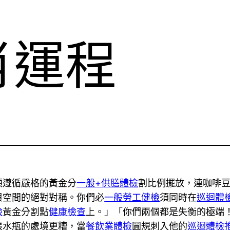
肖運程
須遵循嚴格的黃金分
一般+供膳體檢
割比例擺放，連咖啡
與空間的絕對對稱。你們必
一般勞工健檢
須同時在
巡迴體
檢
黃金分割點
健康檢查
上。」「你們兩個都是失衡的極端
張水瓶的處境更糟，當
餐飲業體檢
圓規刺入他的
巡迴體檢