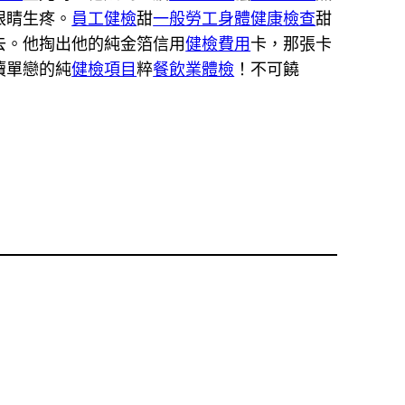
眼睛生疼。
員工健檢
甜
一般勞工身體健康檢查
甜
去。他掏出他的純金箔信用
健檢費用
卡，那張卡
瀆單戀的純
健檢項目
粹
餐飲業體檢
！不可饒