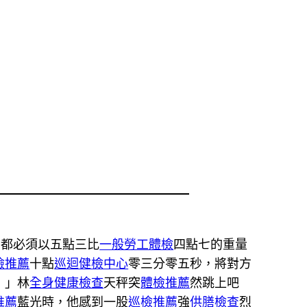
豆都必須以五點三比
一般勞工體檢
四點七的重量
檢推薦
十點
巡迴健檢中心
零三分零五秒，將對方
！」林
全身健康檢查
天秤突
體檢推薦
然跳上吧
推薦
藍光時，他感到一股
巡檢推薦
強
供膳檢查
烈