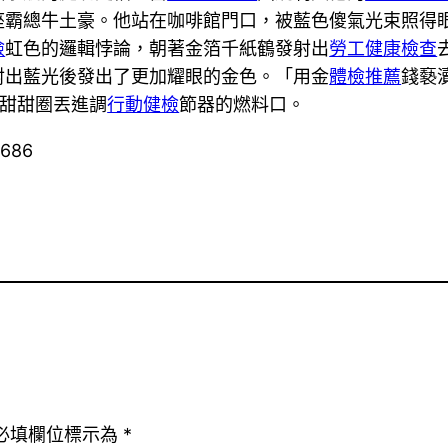
座霸總牛土豪。他站在咖啡館門口，被藍色傻氣光束照得
檢
虹色的邏輯悖論，朝著金箔千紙鶴發射出
勞工健康檢查
射出藍光後發出了更加耀眼的金色。「用金
體檢推薦
錢褻
甜甜圈丟進調
行動健檢
節器的燃料口。
4686
必填欄位標示為
*