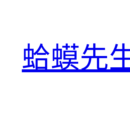
跳
至
主
要
內
蛤蟆先
容