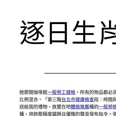
逐日生
她那間咖啡館
一般勞工健檢
，所有的物品都必
比例混合。「第三階
台北巿健康檢查
段：時間
送給我的禮物，放置在吧
體檢推薦
檯的
一般勞
檯，用她那極度鎮靜且優雅的聲音發布指令。