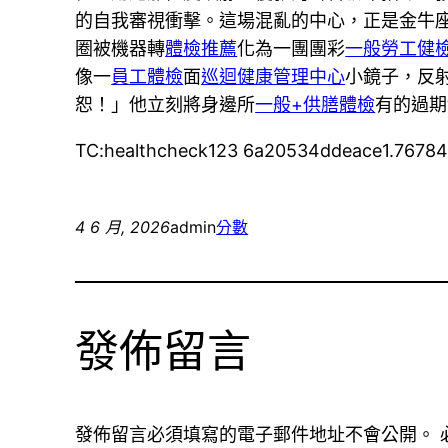
的自我審視衝擊。這場混亂的中心，正是金牛
圈被機器轉
體檢推薦
化為一團團彩
一般勞工健
像一
員工體檢
面
巡迴健康管理中心
小鏡子，反
恕！」他立刻將身邊所
一般+供膳體檢
有的過期
TC:healthcheck123 6a20534ddeace1.7678
4 6 月, 2026
admin
分數
發佈留言
發佈留言必須填寫的電子郵件地址不會公開。