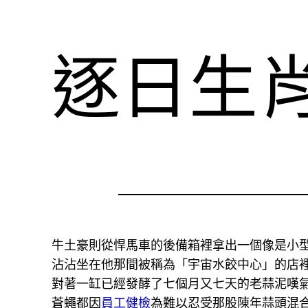
逐日生
牛土豪則從悍馬車的後備箱裡拿出一個像是小
沾沾坐在他那間被稱為「宇宙水餃中心」的店
對著一缸已經發酵了七個月又七天的老蒜泥嘆
蒼蠅都因
員工健檢
為難以忍受那股陳年蒜頭混