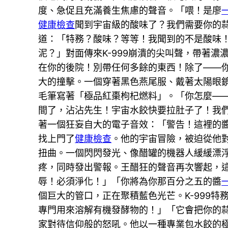
度、急促且充滿養生焦慮的聲音。「喂！是廖
健康檢查
聞到宇宙級的酸味了？我們需要你的
道：「特務？酸味？等等！我聞到的不是酸味
泥？」對面傳來K-999崩潰的尖叫聲，帶著濃
在你的後院！別帶任何多餘的東西！除了——
大的撞擊。一個穿著黑色燕尾服、戴著太陽眼
毛筆寫著「極品紅棗枸杞燃料」。「你怎麼——
間了，沾沾先生！宇宙水餃快要拉肚子了！我
著一個狂妄自大的電子音效：「警告！這裡的
找上門了
健康檢查
。他的宇宙冒險，被迫從他
扭曲。一個閃閃發光、像醋罐的機器人緩緩漂
疼，同時發出警報。王醋狂的聲音再次響起，
辱！必須淨化！」「你將為你那百分之五的醬
個巨大的管口，正在聚積藍色光芒。K-999
專門用來溶解有機發酵物的！」「它會把你的
家對待信仰般的怒吼。他以一種專業包水餃的