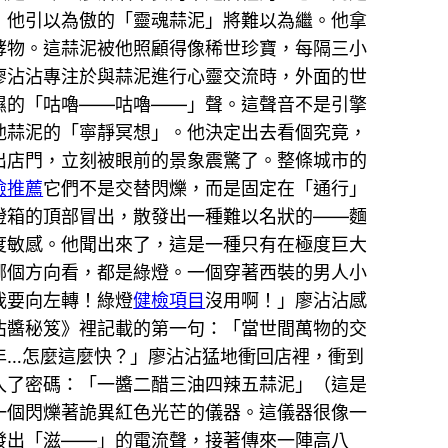
去，他引以為傲的「靈魂蒜泥」將難以為繼。他拿
酵物。這蒜泥被他照顧得像稀世珍寶，每隔三小
在廖沾沾專注於與蒜泥進行心靈交流時，外面的世
濕的「咕嚕——咕嚕——」聲。這聲音不是引擎
他蒜泥的「寧靜冥想」。他決定出去看個究竟，
出店門，立刻被眼前的景象震驚了。整條城市的
檢推薦
它們不是交替閃爍，而是固定在「通行」
燈箱的頂部冒出，散發出一種難以名狀的——麵
度敏感。他聞出來了，這是一種只有在極度巨大
哪個方向看，都是綠燈。一個穿著西裝的男人小
我要向左轉！綠燈
健檢項目
沒用啊！」廖沾沾感
沾醬秘笈》裡記載的第一句：「當世間萬物的交
年…怎麼這麼快？」廖沾沾猛地衝回店裡，衝到
入了密碼：「一醬二醋三油四辣五蒜泥」（這是
一個閃爍著詭異紅色光芒的儀器。這儀器很像一
發出「滋——」的電流聲，接著傳來一陣高八