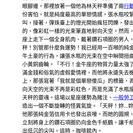
眼腳邊。那裡放著一個他為林天秤準備了兩
行
份害怕，就是純度最高的單戀情感。張水瓶咬
叫，接著，彈珠臺上的燈光開始瘋狂閃爍，發
的、像彩虹一樣的光束筆直地射向天空。然而
座上走下一個全身肌肉、戴著鑽石項圈的男人
秤！別管那什麼負運勢！我已經用一百噸的純
牛土豪的行為，讓張水瓶的光束在空中瞬間扭
小黃銅齒輪。「不行！金牛座的物質力量太強
滿金錢和俗氣的虛假愛情裡，而他將永遠失去
上，那張寫著「我就是個單戀傻瓜」的標籤，
向天空的光束不再是彩虹色，而是充滿了水瓶座
天秤的靈魂。這場以星座運勢為賭注、
一般勞
造出一個不斷旋轉的怪異氣旋。「天秤！妳…
他那張純金箔信用卡也發出哀嚎。而她的圓規，
立刻將身上的鑽石項圈扔向金色千紙鶴，讓千
出低沉的尖叫。這時，咖啡館內。