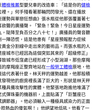
巨
體檢推薦
型嬰兒車的改造車：「這是你的
健檢
位裡。」何手殘看著那輛閃閃發光、還在播放
座運勢與單戀狂想曲》張水瓶從他那張覆蓋著七
耳欲聾的廣播聲。「緊急！緊急！今日星座運勢
九，陡降至負百分之八十七！」廣播員的聲音聽
到一陣恐慌，這是他患有「星座預報壓力症候
從黃金分割線中走出來的藝術品。而張水瓶的人
整座城市已經因為這個突如其來的「超級修正」
導致城市低窪處已經形成了小型潟湖。那些摩羯
挺的摩羯座正整齊地站在
一般勞工體檢
原地，他
道這代表著什麼。林天秤的運勢越差，他那股積
就發現他的廚房裡長滿了巨大的、形狀是林天秤
某種具備攻擊性的實體。他緊張地跑進他堆滿了
老式彈珠臺的機器前，上面貼滿了「巨蟹座已
感調節器」。他必須輸入一種極具感染力的正面
一腔熱血的傻氣啊！」他絕望地低吼。他看了一