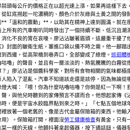
新鮮蒜頭每公斤的價格正在以超光速上漲，如果再這樣下
，從缸底撈起一坨濃稠的、顏色介於灰綠與土黃之間的發
**「溫和的震動」**，以助其在精神上達到圓滿。就
街上所有的汽車喇叭同時發出了一個持續不斷、低沉且潮
、消化不良的胃在哀嚎。廖沾沾皺著眉頭，這嚴重干擾了
笈》封面的皺衛生紙，塞進口袋以備不時之需。他一腳踏
邊到西邊，從高架橋到巷弄口，全部變成了綠燈。
巡迴體
嚕咕嚕」的聲音，並且有一層淡淡的、熱氣騰騰的白霧從
酵？」廖沾沾是個醬料學家，對所有食物相關的氣味都極
行人陷入了混亂。汽車不知道該走還是該停，因為無論從
綠燈大喊：「喂！你為什麼咕嚕咕嚕？你倒是紅一下啊！
」聲，與他兒時聽到的家傳預言不謀而合。他想起家傳《
沸時，便是宇宙水餃臨界點到來之時。」「七點五個地球
門裡放著一個老舊的、像是古代金屬保險箱的東西。他輸
會用）。保險箱打開，裡面沒
勞工健康檢查
有黃金，只有
韭菜一樣的天線。他顫抖著拿起儀器，按下通話鈕。儀器