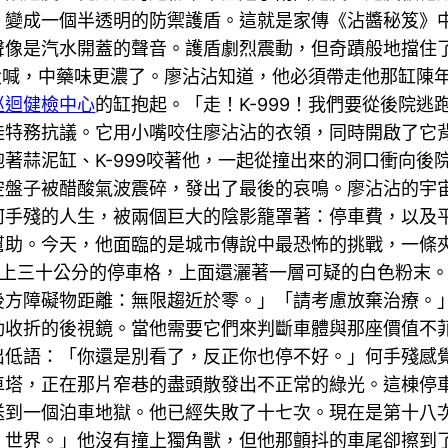
，變成一個半透明的防禦護盾。這就是家傳《沾醬秘笈》
聲像是汽水開蓋的聲音。護盾劇烈震動，但奇蹟般地擋住
地大喊，中藥味更濃了。廖沾沾知道，他必須帶走他那缸陳
巡迴健檢中心
的缸抱起。「走！K-999！我們要從後院
娃特務抗議。它用小嘴咬住廖沾沾的衣領，同時開啟了它
著蒜泥缸、K-999咬著他，一起從撞出來的洞口衝向後
空盤子被醋酸氣波震碎，發出了最後的哀鳴。廖沾沾的宇
何手殘的人生，被兩個巨大的陰影籠罩著：停車費，以及
幫助。今天，他面臨的是城市傳說中最恐怖的挑戰，一條
上三十公分的停車格，上面還灑著一層可疑的白色粉末
後方障礙物距離：無限趨近於零。」「請考慮放棄治療。
動收折的後視鏡。當他需要它們來判斷車體與那座價值不
出低語：「你還是別看了，反正你也停不好。」何手殘感
車塔，正在那片窄巷的盡頭散發出不正常的綠光。這棟停
送到一個泊車地獄。他已經失敗了十七次。現在是第十八
，世界。」他沒有撞上獨角獸，但他那顫抖的車尾卻擦到