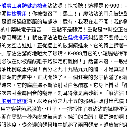
一般勞工身體健康檢查
沾沾嗎！快接聽！這裡是 K-99
蒜泥
健檢費用
！你被徵召了！馬上！」廖沾沾的耳朵被這
！是麵粉過度膨脹的焦慮味！還有，我現在走不開！我的
濃的中藥味電子雜音：「重點不是蒜泥！重點是**時空正
你那缸蒜泥！」就在廖沾沾還在
健檢推薦
糾結要不要帶上
鏡的太空吉娃娃，正從牆上的破洞鑽進來。它的背上揹著
」廖沾沾驚訝地瞪大了眼睛。K-999用它的小短腿站得
們必須在你被醋酸離子炮鎖定前離開！」話音未落，一股
醬油比例嚴重失衡！百分之九十九點九九的醋，才是真理
對蒜泥的焦慮中，正式開始了。一個狂妄的影子佔滿了那
浮進來，它的底座還不斷噴射著白色醋霧。它身上掛著「
這次帶著金屬回音的嘲弄，刺耳得像是磨砂紙。「廖沾沾
一般勞工健檢
油，以及百分之九十五的邪惡蒜頭付出代價
特務用它穿著燕尾服的小爪子，一把抓住了廖沾沾的褲腳催
蒜泥在零點一秒內變成無菌的、純淨的白醋！那是浩劫啊
極限速度，從旁邊的麵粉堆中抓起了兩團麵皮。麵皮被他