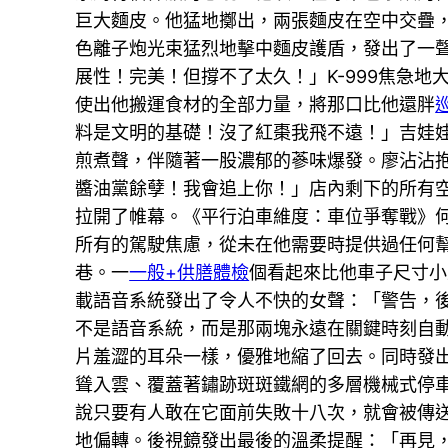
巨大麵皮。他猛地擲出，兩張麵皮在空中交疊
色離子炮光束猛烈地擊中麵皮護盾，發出了一
展性！完美！但撐不了太久！」K-999焦急
使出他搬運食材的全部力量，將那口比他還胖
料是文明的基礎！沒了紅棗我飛不遠！」吉娃
煎煮聲，伴隨著一股濃郁的蔘味爆發。廖沾沾抱
醬油黨餘孽！我會追上你！」店內剩下的所有
拉開了帷幕。《平行泊車維度：車位爭奪戰》
所有的駕駛焦慮，從未在他需要時提供過任何
巷。一
一般+供膳體檢
個看起來比他車子尺寸小
載語音系統發出了令人不快的女聲：「警告，
不是語音系統，而是那兩塊永遠在關鍵時刻自
片羞澀的耳朵一樣，優雅地縮了回去。同時發
聳入雲、覆蓋著鏽跡斑斑鐵網的多層機械式停
說只要有人敢在它面前失敗十八次，就會被傳
地偏轉。後視鏡發出最後的溫柔提醒：「再見