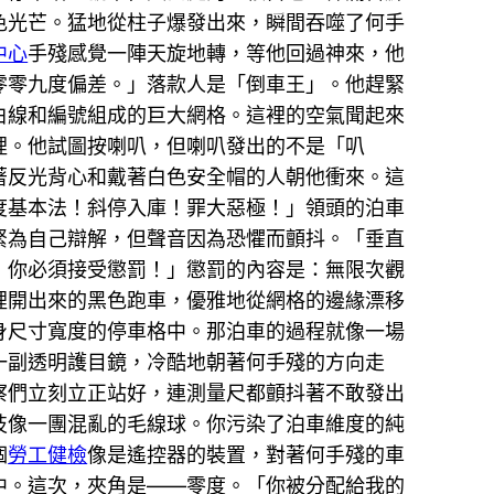
色光芒。猛地從柱子爆發出來，瞬間吞噬了何手
中心
手殘感覺一陣天旋地轉，等他回過神來，他
零零九度偏差。」落款人是「倒車王」。他趕緊
白線和編號組成的巨大網格。這裡的空氣聞起來
裡。他試圖按喇叭，但喇叭發出的不是「叭
著反光背心和戴著白色安全帽的人朝他衝來。這
度基本法！斜停入庫！罪大惡極！」領頭的泊車
緊為自己辯解，但聲音因為恐懼而顫抖。「垂直
，你必須接受懲罰！」懲罰的內容是：無限次觀
裡開出來的黑色跑車，優雅地從網格的邊緣漂移
身尺寸寬度的停車格中。那泊車的過程就像一場
一副透明護目鏡，冷酷地朝著何手殘的方向走
察們立刻立正站好，連測量尺都顫抖著不敢發出
技像一團混亂的毛線球。你污染了泊車維度的純
個
勞工健檢
像是遙控器的裝置，對著何手殘的車
中。這次，夾角是——零度。「你被分配給我的