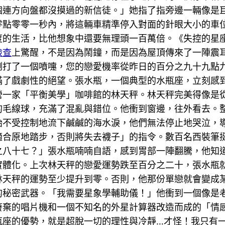
個連方向盤都沒摸過的新信徒。」她指了指旁邊一輛像是
零點零零一秒內，將這輛車精準停入對面的針眼大小的車
度的生活，比他想象中還要無理頭一百萬倍。《失控的星
檢查
上驚醒，不是因為鬧鐘，而是因為屋頂傳來了一陣震
剛打了一個噴嚏，您的戀愛機率從昨日的百分之九十九點
滿了戲劇性的絕望。張水瓶，一個典型的水瓶座，立刻感
營一家「平衡美學」咖啡館的林天秤。林天秤完美得像是
的毛線球，充滿了混亂與錯位。他衝到窗邊，往外看去。
始不受控制地流下鹹鹹的海水淚，他們無法停止地哭泣，
適合原地踏步，否則將失去襪子」的指令。數百名西裝筆
之八十七？」張水瓶喃喃自語，感到胃部一陣翻騰，他知
實體化。上次林天秤的戀愛運勢跌至百分之二十，張水瓶
林天秤的運勢至少提升到零。否則，他那份單戀就會變成
的秘密武器。「我需要星象學輔助儀！」他衝到一個像是
廢棄的唱片機和一個不知名的外星計算器改造而成的「情
瓶座的優勢，就是超脫一切的理性與冷靜…才怪！我只有