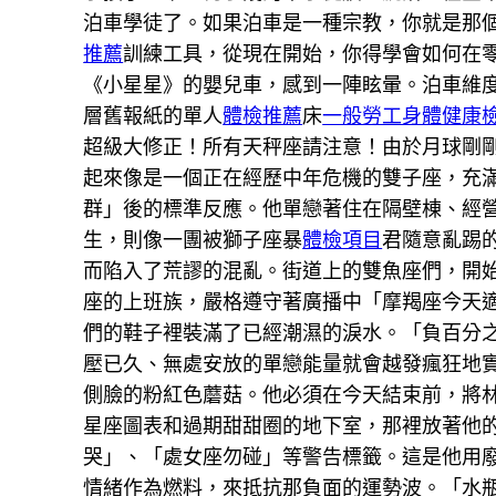
泊車學徒了。如果泊車是一種宗教，你就是那
推薦
訓練工具，從現在開始，你得學會如何在
《小星星》的嬰兒車，感到一陣眩暈。泊車維
層舊報紙的單人
體檢推薦
床
一般勞工身體健康
超級大修正！所有天秤座請注意！由於月球剛
起來像是一個正在經歷中年危機的雙子座，充
群」後的標準反應。他單戀著住在隔壁棟、經
生，則像一團被獅子座暴
體檢項目
君隨意亂踢
而陷入了荒謬的混亂。街道上的雙魚座們，開
座的上班族，嚴格遵守著廣播中「摩羯座今天
們的鞋子裡裝滿了已經潮濕的淚水。「負百分
壓已久、無處安放的單戀能量就會越發瘋狂地
側臉的粉紅色蘑菇。他必須在今天結束前，將
星座圖表和過期甜甜圈的地下室，那裡放著他
哭」、「處女座勿碰」等警告標籤。這是他用
情緒作為燃料，來抵抗那負面的運勢波。「水