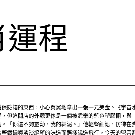
肖運程
型保險箱的東西，小心翼翼地拿出一張一元美金。《宇宙
裡，但這間店的外觀更像是一個被遺棄的藍色塑膠棚，與
氣。「你還不夠靈動，我的蒜泥。」他輕聲細語，彷彿在
合著鐵鏽與淡淡絕望的味道而選擇繞道飛行。今天的營業