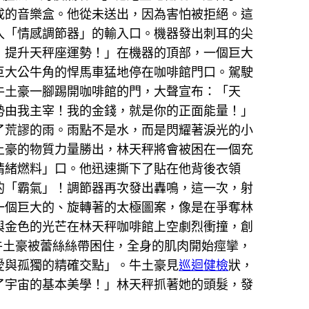
成的音樂盒。他從未送出，因為害怕被拒絕。這
入「情感調節器」的輸入口。機器發出刺耳的尖
：提升天秤座運勢！」在機器的頂部，一個巨大
巨大公牛角的悍馬車猛地停在咖啡館門口。駕駛
牛土豪一腳踢開咖啡館的門，大聲宣布：「天
勢由我主宰！我的金錢，就是你的正面能量！」
了荒謬的雨。雨點不是水，而是閃耀著淚光的小
土豪的物質力量勝出，林天秤將會被困在一個充
情緒燃料」口。他迅速撕下了貼在他背後衣領
的「霸氣」！調節器再次發出轟鳴，這一次，射
一個巨大的、旋轉著的太極圖案，像是在爭奪林
與金色的光芒在林天秤咖啡館上空劇烈衝撞，創
牛土豪被蕾絲絲帶困住，全身的肌肉開始痙攣，
愛與孤獨的精確交點」。牛土豪見
巡迴健檢
狀，
了宇宙的基本美學！」林天秤抓著她的頭髮，發