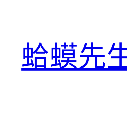
跳
至
主
要
內
蛤蟆先
容