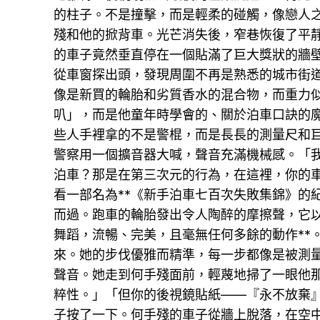
的柱子。不是撞擊，而是輕柔的碰觸，像戀人
殘和他的掀背車。光芒消失後，窄巷恢復了平
的車子竟然垂直停在一個貼滿了巨大獎狀的牆
從車窗探出頭，發現周圍不再是熟悉的城市街
像是新買的輪胎和劣質香水的混合物，而重力
叭」，而是他童年時學會的、關於泊車口訣的
些人手裡拿的不是警棍，而是長長的測量尺和
警察用一個擴音器大喊，聲音充滿機械感。「
泊車？那是在第三次元的行為，在這裡，你的
看一部名為**《新手泊車七百次失敗集錦》的
而過。跑車的輪胎發出令人陶醉的摩擦聲，它
舞蹈，流暢、完美，且毫無任何多餘的動作**
來。她的步伐優雅而精準，每一步都像是被測
聲音。她走到何手殘面前，輕蔑地掃了一眼他
粹性。」「但你的後視鏡貼紙——『永不放棄
子按了一下。何手殘的車子從牆上脫落，在空