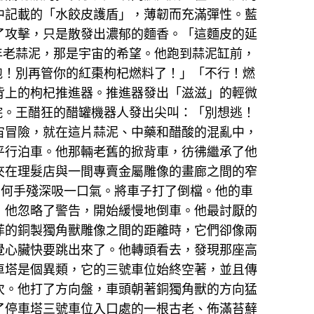
中記載的「水餃皮護盾」，薄韌而充滿彈性。藍
了攻擊，只是散發出濃郁的麵香。「這麵皮的延
年老蒜泥，那是宇宙的希望。他跑到蒜泥缸前，
逃跑！別再管你的紅棗枸杞燃料了！」「不行！燃
背上的枸杞推進器。推進器發出「滋滋」的輕微
院。王醋狂的醋罐機器人發出尖叫：「別想逃！
宙冒險，就在這片蒜泥、中藥和醋酸的混亂中，
平行泊車。他那輛老舊的掀背車，彷彿繼承了他
夾在理髮店與一間專賣金屬雕像的畫廊之間的窄
。何手殘深吸一口氣。將車子打了倒檔。他的車
」他忽略了警告，開始緩慢地倒車。他最討厭的
菲的銅製獨角獸雕像之間的距離時，它們卻像兩
覺心臟快要跳出來了。他轉頭看去，發現那座高
車塔是個異類，它的三號車位始終空著，並且傳
次。他打了方向盤，車頭朝著銅獨角獸的方向猛
了停車塔三號車位入口處的一根古老、佈滿苔蘚