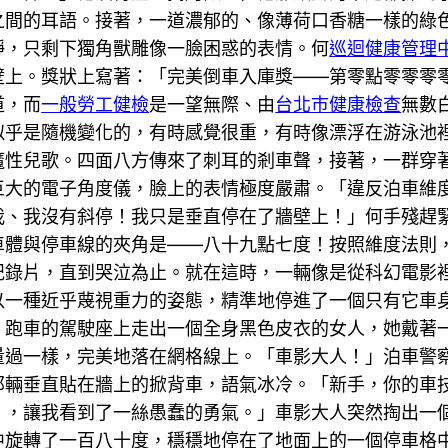
之間的耳語。接著，一道濃郁的、像薄荷口香糖一樣的綠
靜，只剩下獨角獸雕像一臉困惑的表情。何
巡迴健康管理
壁上。獎狀上寫著：「完美倒車入庫獎——第零點零零零
道，而
一般勞工健檢
是一望無際、由
台北巿健康檢查
無數
似乎是隨機變化的，有時感覺很重，有時像漂浮在游泳池
魔性兒歌。四面八方傳來了刺耳的剎車聲，接著，一群穿
巨大的電子角度儀，臉上的表情極度嚴肅。「違反泊車維
我、我沒有斜停！我只是垂直停在了牆壁上！」何手殘趕
車體與停車線的夾角是——八十九點七度！按照維度法則
紀錄片，直到哭泣為止。就在這時，一輛像是從科幻電影
以一種近乎蔑視重力的姿態，精準地停進了一個只有它車
。跑車的駕駛座上走出一個全身黑色皮衣的女人，她戴著
量過一樣，完美地落在網格線上。「車影大人！」泊車警
那輛垂直貼在牆上的掀背車，語氣冰冷。「新手，你的車
』，讓我看到了一絲愚蠢的勇氣。」車影大人突然掏出一
中旋轉了一百八十度，穩穩地停在了地面上的一個停車格