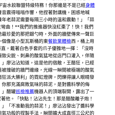
9！宇宙水餃聯盟特級特務！你那邊是不是已經
身體
聲音震得嗡嗡作響，他捏著對講機，困惑地喊
陳年老蒜泥需要每隔三小時的溫和震動！」「蒜
在彎曲！**我們的推進器快沒紅棗了！快！我們
他最珍愛的那把銀勺時，外面的牆壁傳來一聲巨
一個像是小型瓦斯桶的東
餐飲業體檢
西，桶上用
筆直，戴著白色手套的爪子優雅地一揮：「沒時
極致尖銳、刺鼻的酸氣猛地從店門口灌入，伴隨
！」廖沾沾知道，這是他的宿敵，王醋狂，已經
扇被撞破的牆門邊緣，光線一瞬間被極端的酸氣
醋狂派大勝利」的霓虹燈牌，閃爍得讓人眼睛發
！你那充滿腐敗氣味的蒜泥，是對醬料學的侮
！」醋罐
巡檢推薦
機器人的頂端裂開，露出了一
促著他。「快點！沾沾先生！那是醋酸離子炮！
！」「不准動我的蒜泥！」廖沾沾發出了醬料學
用氣功般的捏製手法，瞬間擴大成直徑三公尺的