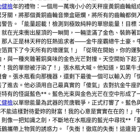
動健檢
年的禮物：一個用一萬塊小小的天秤座黃銅齒輪組
緊牙關，將那個黃銅齒輪音樂盒砸爛，將所有的齒輪都倒
出警告。「能量超載！檢測到極致純粹的單戀能量！目標
，就在光束衝出屋頂的一瞬間，一輛塗滿了金色、裝飾著
，那人正是林天秤的狂熱追求者——金牛座霸總牛土豪。
金箔買下了今天所有的壞運氣！」「從現在開始，你的運
曲，與一種夾雜著銅臭味的金色光芒對撞。天空開始下起
了！我的單戀被汙染了！」張水瓶大喊。他知道，如果牛
機會。張水瓶看向那機器，還剩下最後一個可以輸入的「
丟了進去。他必須用自己最真實的「傻氣」去對抗金牛座
特有的怪誕藍色**。藍色光束與金色光芒在空中形成了
工健檢
以單戀能量為武器的荒唐戰爭，正式打響了。藍色
妳不能這樣對待愛妳的財富！我的心意是實實在在的！」
則像一把知識之劍，不斷地在水瓶座的藍光中尋找**「
紙鶴攜帶上物質的誘惑力。「失衡！徹底的失衡！這違背