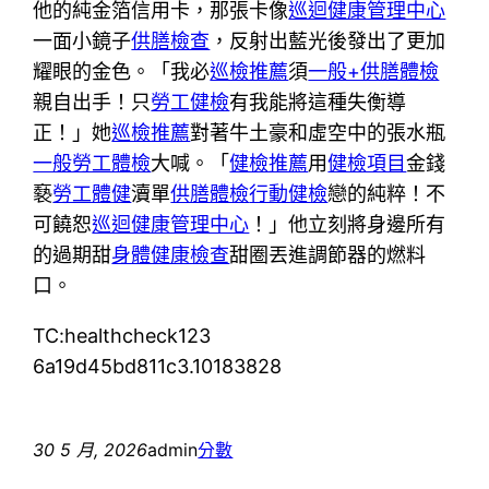
他的純金箔信用卡，那張卡像
巡迴健康管理中心
一面小鏡子
供膳檢查
，反射出藍光後發出了更加
耀眼的金色。「我必
巡檢推薦
須
一般+供膳體檢
親自出手！只
勞工健檢
有我能將這種失衡導
正！」她
巡檢推薦
對著牛土豪和虛空中的張水瓶
一般勞工體檢
大喊。「
健檢推薦
用
健檢項目
金錢
褻
勞工體健
瀆單
供膳體檢
行動健檢
戀的純粹！不
可饒恕
巡迴健康管理中心
！」他立刻將身邊所有
的過期甜
身體健康檢查
甜圈丟進調節器的燃料
口。
TC:healthcheck123
6a19d45bd811c3.10183828
30 5 月, 2026
admin
分數