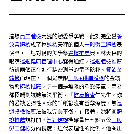
這場
員工體檢
荒誕的戀愛爭奪戰，此刻完全變
餐
飲業體檢
成了林
巡檢
天秤的個人
一般勞工體檢
表
演**，一場對稱的美學祭
巡檢推薦
典。林天秤的
眼睛
巡迴健康管理中心
變得通紅，
巡迴體檢推薦
彷彿兩個正在進行精密測量的電子磅秤。
餐飲業
體檢
而現在，一個是無限
一般+供膳體檢
的金錢
物慾
體檢推薦
，另一個是無限的單戀傻氣，兩者
都極端到讓她無法平衡。「
健康檢查
牛先生，你
的愛缺乏彈性。你的千紙鶴沒有哲學深度，無
巡
迴體檢推薦
法被我完美平衡。」接著，她將圓
體
檢推薦
規打開，
巡迴健檢
準確量出七點五公
一般
勞工健檢
分的長度，這代表理性的比例。他掏出