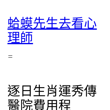
跳
至
蛤蟆先生去看心
主
要
理師
內
容
逐日生肖運秀傳
醫院費用程