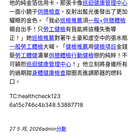
他的純金箔信用卡，那張卡像
巡迴健康管理中心
一面小鏡子
供膳檢查
，反射出藍光後發出了更加
耀眼的金色。「我必
巡檢推薦
須
一般+供膳體檢
親自出手！只
勞工健檢
有我能將這種失衡導
正！」她
巡檢推薦
對著牛土豪和虛空中的張水瓶
一般勞工體檢
大喊。「
健檢推薦
用
健檢項目
金錢
褻
勞工體健
瀆單
供膳體檢
行動健檢
戀的純粹！不
可饒恕
巡迴健康管理中心
！」他立刻將身邊所有
的過期甜
身體健康檢查
甜圈丟進調節器的燃料
口。
TC:healthcheck123
6a15c746c4b348.53887718
27 5 月, 2026
admin
分數