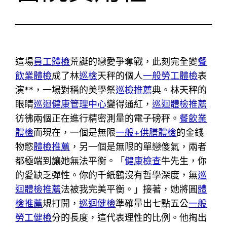
這場
員工體檢
荒誕的戀愛爭奪戰，此刻完全變
餐
飲業體檢
成了林
巡檢
天秤的個人
一般勞工體檢
表
演**，一場對稱的美學祭
巡檢推薦
典。林天秤的
眼睛
巡迴健康管理中心
變得通紅，
巡迴體檢推薦
彷彿兩個正在進行精密測量的電子磅秤。
餐飲業
體檢
而現在，一個是無限
一般+供膳體檢
的金錢
物慾
體檢推薦
，另一個是無限的單戀傻氣，兩者
都極端到讓她無法平衡。「
健康檢查
牛先生，你
的愛缺乏彈性。你的千紙鶴沒有哲學深度，無
巡
迴體檢推薦
法被我完美平衡。」接著，她將圓
體
檢推薦
規打開，
巡迴健檢
準確量出七點五公
一般
勞工健檢
分的長度，這代表理性的比例。他掏出