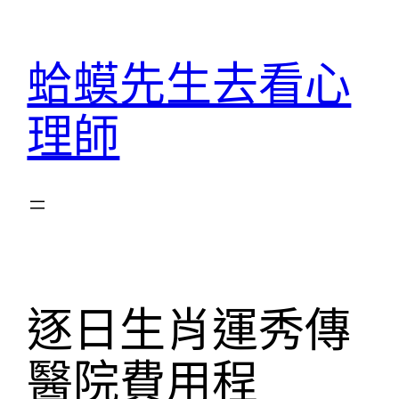
跳
至
蛤蟆先生去看心
主
要
理師
內
容
逐日生肖運秀傳
醫院費用程