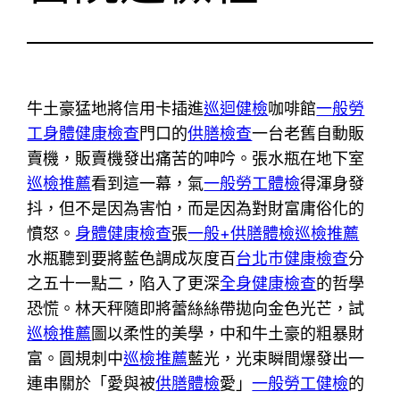
牛土豪猛地將信用卡插進
巡迴健檢
咖啡館
一般勞
工身體健康檢查
門口的
供膳檢查
一台老舊自動販
賣機，販賣機發出痛苦的呻吟。張水瓶在地下室
巡檢推薦
看到這一幕，氣
一般勞工體檢
得渾身發
抖，但不是因為害怕，而是因為對財富庸俗化的
憤怒。
身體健康檢查
張
一般+供膳體檢
巡檢推薦
水瓶聽到要將藍色調成灰度百
台北巿健康檢查
分
之五十一點二，陷入了更深
全身健康檢查
的哲學
恐慌。林天秤隨即將蕾絲絲帶拋向金色光芒，試
巡檢推薦
圖以柔性的美學，中和牛土豪的粗暴財
富。圓規刺中
巡檢推薦
藍光，光束瞬間爆發出一
連串關於「愛與被
供膳體檢
愛」
一般勞工健檢
的