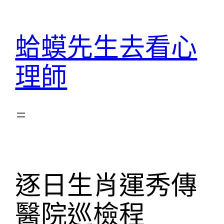
跳
至
蛤蟆先生去看心
主
要
理師
內
容
逐日生肖運秀傳
醫院巡檢程