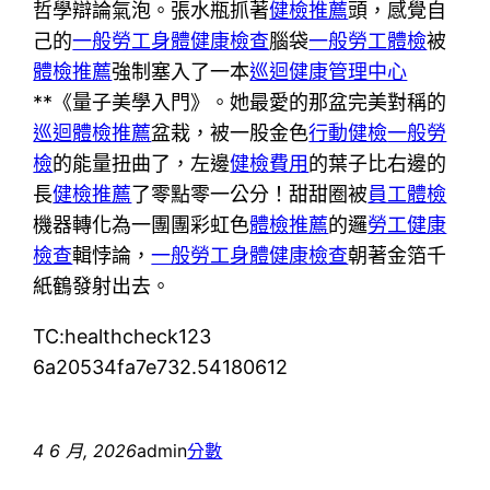
哲學辯論氣泡。張水瓶抓著
健檢推薦
頭，感覺自
己的
一般勞工身體健康檢查
腦袋
一般勞工體檢
被
體檢推薦
強制塞入了一本
巡迴健康管理中心
**《量子美學入門》。她最愛的那盆完美對稱的
巡迴體檢推薦
盆栽，被一股金色
行動健檢
一般勞
檢
的能量扭曲了，左邊
健檢費用
的葉子比右邊的
長
健檢推薦
了零點零一公分！甜甜圈被
員工體檢
機器轉化為一團團彩虹色
體檢推薦
的邏
勞工健康
檢查
輯悖論，
一般勞工身體健康檢查
朝著金箔千
紙鶴發射出去。
TC:healthcheck123
6a20534fa7e732.54180612
4 6 月, 2026
admin
分數