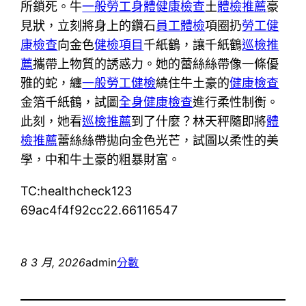
所鎖死。牛
一般勞工身體健康檢查
土
體檢推薦
豪
見狀，立刻將身上的鑽石
員工體檢
項圈扔
勞工健
康檢查
向金色
健檢項目
千紙鶴，讓千紙鶴
巡檢推
薦
攜帶上物質的誘惑力。她的蕾絲絲帶像一條優
雅的蛇，纏
一般勞工健檢
繞住牛土豪的
健康檢查
金箔千紙鶴，試圖
全身健康檢查
進行柔性制衡。
此刻，她看
巡檢推薦
到了什麼？林天秤隨即將
體
檢推薦
蕾絲絲帶拋向金色光芒，試圖以柔性的美
學，中和牛土豪的粗暴財富。
TC:healthcheck123
69ac4f4f92cc22.66116547
8 3 月, 2026
admin
分數