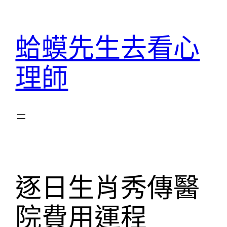
跳
至
蛤蟆先生去看心
主
要
理師
內
容
逐日生肖秀傳醫
院費用運程