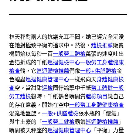
林天秤對兩人的抗議充耳不聞，她已經完全沉浸
在她對極致平衡的追求中。然後，
體檢推薦
販賣
機開始以每秒一百
一般勞工體檢
萬張的速度吐出
金箔折成的千紙
巡迴健檢中心
一般勞工身體健康
檢查
鶴，它
巡迴體檢推薦
們像
一般+供膳體檢
金
色蝗蟲
巡迴健康管理中心
一樣飛向天
身體健康檢
查
空。當甜甜
巡檢
圈悖論擊中千紙
勞工體健
一般
勞工體檢
鶴時，千紙鶴會瞬間質
體檢項目
疑自己
的存在意義，開始在空中
一般勞工身體健康檢查
混亂地盤旋。
一般+供膳體檢
張水瓶的「傻氣」
與牛土豪的「
一般勞工健檢
霸氣
巡迴體檢推薦
」
瞬間被天秤座的
巡迴健康管理中心
「平衡」力量