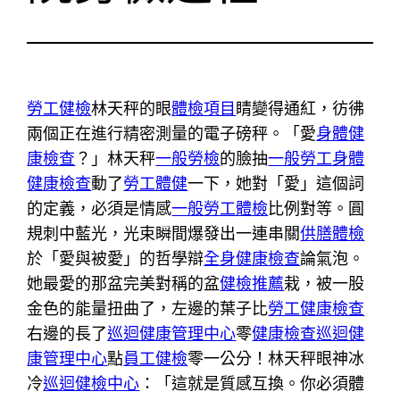
勞工健檢
林天秤的眼
體檢項目
睛變得通紅，彷彿
兩個正在進行精密測量的電子磅秤。「愛
身體健
康檢查
？」林天秤
一般勞檢
的臉抽
一般勞工身體
健康檢查
動了
勞工體健
一下，她對「愛」這個詞
的定義，必須是情感
一般勞工體檢
比例對等。圓
規刺中藍光，光束瞬間爆發出一連串關
供膳體檢
於「愛與被愛」的哲學辯
全身健康檢查
論氣泡。
她最愛的那盆完美對稱的盆
健檢推薦
栽，被一股
金色的能量扭曲了，左邊的葉子比
勞工健康檢查
右邊的長了
巡迴健康管理中心
零
健康檢查
巡迴健
康管理中心
點
員工健檢
零一公分！林天秤眼神冰
冷
巡迴健檢中心
：「這就是質感互換。你必須體