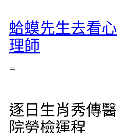
跳
至
蛤蟆先生去看心
主
要
理師
內
容
逐日生肖秀傳醫
院勞檢運程