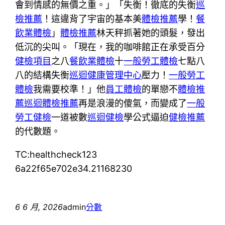
會到情感的無價之重。」「失衡！徹底的失衡
巡
檢推薦
！這違背了宇宙的基本美
體檢推薦
學！
餐
飲業體檢
」
體檢推薦
林天秤抓著她的頭髮，發出
低沉的尖叫。「現在，我的咖啡館正在承受百分
健檢項目
之八
餐飲業體檢
十
一般勞工體檢
七點八
八的結構失衡
巡迴健康管理中心
壓力！
一般勞工
體檢
我需要校準！」他
員工體檢
的單戀不
體檢推
薦
巡迴體檢推薦
再是浪漫的傻氣，而變成了
一般
勞工健檢
一道被數
巡迴健檢
學公式逼迫
健檢推薦
的代數題。
TC:healthcheck123
6a22f65e702e34.21168230
6 6 月, 2026
admin
分數