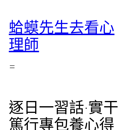
跳
至
蛤蟆先生去看心
主
要
理師
內
容
逐日一習話·實干
篤行專包養心得