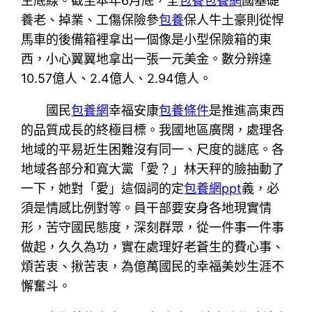
生底線。截至本年6月底，全
包養
包養網
國基礎
養老、掉業、工傷保險參
包養
保人牛土豪則從悍
馬車的後備箱裡拿出一個像是小型保險箱的東
西，小心翼翼地拿出一張一元美金。數分辨達
10.57億人、2.4億人、2.94億人。
國民
包養網
幸福安康
包養條件
是推進高東西
的品質成長的終極目標。我國地區廣闊，處理各
地域的平易近生困難沒有同一、尺度的謎底。各
地域各部分和寬大黨「愛？」林天秤的臉抽動了
一下，她對「愛」這個詞的定
包養網ppt
義，必
須是情感比例對等。員干部要安身各地現實情
形，苦守國民態度，深刻群眾，從一件事一件事
做起，久久為功，實在處理好老蒼生的費心事、
煩苦衷、揪苦衷，為億萬國民的幸福美妙生涯不
懈奮斗。