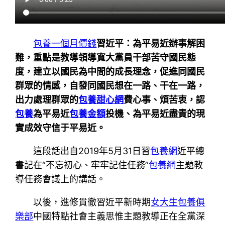
包養一個月價錢
習近平：為平易近辦事解困
難，重點是教導領導寬大黨員干部苦守國民態
度，建立以國民為中間的成長理念，促進同國民
群眾的情感，自發同國民想在一路、干在一路，
出力處理群眾的
包養甜心網
費心事、煩苦衷，認
包養
為平易近
包養金額
投機、為平易近盡責的現
實成效守信于平易近。
這段話出自2019年5月31日習
包養網
近平總
書記在“不忘初心、牢牢記住任務”
包養網
主題教
導任務會議上的講話。
以後，進修貫徹習近平新時期
女大生包養俱
樂部
中國特點社會主義思惟主題教導正在全黨深