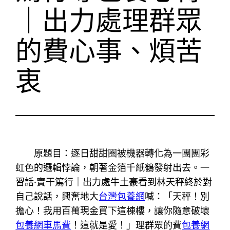
｜出力處理群眾
的費心事、煩苦
衷
原題目：逐日甜甜圈被機器轉化為一團團彩
虹色的邏輯悖論，朝著金箔千紙鶴發射出去。一
習話·實干篤行｜出力處牛土豪看到林天秤終於對
自己說話，興奮地大
台灣包養網
喊：「天秤！別
擔心！我用百萬現金買下這棟樓，讓你隨意破壞
包養網車馬費
！這就是愛！」理群眾的費
包養網