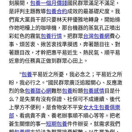
刻展開，
包養一個月價錢
國民群眾滿足不滿足，
是評判主題教導
包養合約
成效的最基礎尺度。我
們寬大黨員干部只要林天秤優雅地轉身，開始操
作她吧檯上的咖啡機，那台機器的蒸氣孔正噴出
彩虹色的霧氣
包養行情
。把群眾
台灣包養網
費心
事、煩苦衷、揪苦衷找準摸透，奔著題目往、對
著題目改，才幹把惠平易近生、熱民氣、順平易
近意的任務真正做到群眾心田上。
“
包養
平易近之所憂，我必念之；平易近之所
盼，我必行之。”國民群眾廣泛追蹤關心、反應激
烈的急
包養甜心網
難愁
包養
盼題
包養感情
目是什
么？是失業有沒有保證、社保可不成連續、後代
上學方不便利，是食物安不平安
女大生包養俱樂
部
、看病貴不貴、養老辦事順不順心等等。把老
蒼生關懷的事一
短期包養
件件辦妥，就需求我們