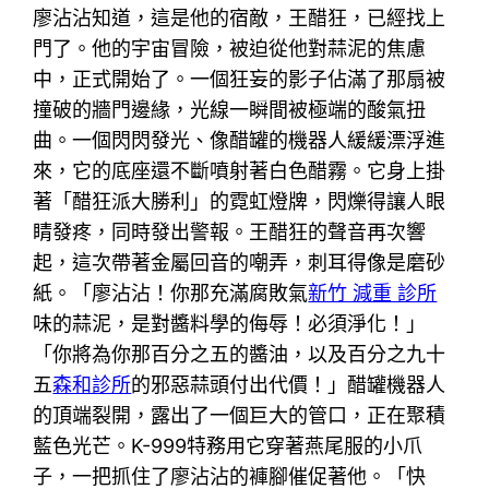
廖沾沾知道，這是他的宿敵，王醋狂，已經找上
門了。他的宇宙冒險，被迫從他對蒜泥的焦慮
中，正式開始了。一個狂妄的影子佔滿了那扇被
撞破的牆門邊緣，光線一瞬間被極端的酸氣扭
曲。一個閃閃發光、像醋罐的機器人緩緩漂浮進
來，它的底座還不斷噴射著白色醋霧。它身上掛
著「醋狂派大勝利」的霓虹燈牌，閃爍得讓人眼
睛發疼，同時發出警報。王醋狂的聲音再次響
起，這次帶著金屬回音的嘲弄，刺耳得像是磨砂
紙。「廖沾沾！你那充滿腐敗氣
新竹 減重 診所
味的蒜泥，是對醬料學的侮辱！必須淨化！」
「你將為你那百分之五的醬油，以及百分之九十
五
森和診所
的邪惡蒜頭付出代價！」醋罐機器人
的頂端裂開，露出了一個巨大的管口，正在聚積
藍色光芒。K-999特務用它穿著燕尾服的小爪
子，一把抓住了廖沾沾的褲腳催促著他。「快