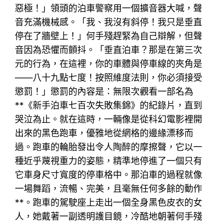
惡極！」領頭的泊車警察用一個擴音器大喊，聲
音充滿機械感。「我、我沒有斜停！我只是垂直
停在了牆壁上！」何手殘趕緊為自己辯解，但聲
音因為恐懼而顫抖。「垂直泊車？那是在第三次
元的行為，在這裡，你的車體與停車線的夾角是
——八十九點七度！按照維度法則，你必須接受
懲罰！」懲罰的內容是：無限次觀看一部名為
**《新手泊車七百次失敗集錦》的紀錄片，直到
哭泣為止。就在這時，一輛像是從科幻電影裡開
出來的黑色跑車，優雅地從網格的邊緣漂移而
過。跑車的輪胎發出令人陶醉的摩擦聲，它以一
種近乎蔑視重力的姿態，精準地停進了一個只有
它車身尺寸寬度的停車格中。那泊車的過程就像
一場舞蹈，流暢、完美，且毫無任何多餘的動作
**。跑車的駕駛座上走出一個全身黑色皮衣的女
人，她戴著一副透明護目鏡，冷酷地朝著何手殘