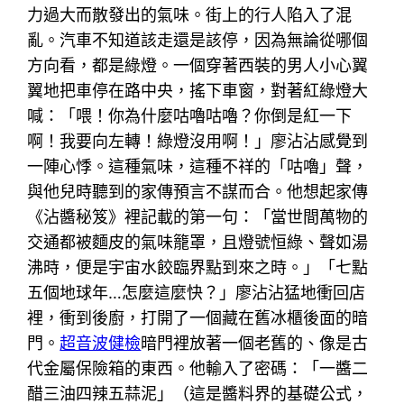
力過大而散發出的氣味。街上的行人陷入了混
亂。汽車不知道該走還是該停，因為無論從哪個
方向看，都是綠燈。一個穿著西裝的男人小心翼
翼地把車停在路中央，搖下車窗，對著紅綠燈大
喊：「喂！你為什麼咕嚕咕嚕？你倒是紅一下
啊！我要向左轉！綠燈沒用啊！」廖沾沾感覺到
一陣心悸。這種氣味，這種不祥的「咕嚕」聲，
與他兒時聽到的家傳預言不謀而合。他想起家傳
《沾醬秘笈》裡記載的第一句：「當世間萬物的
交通都被麵皮的氣味籠罩，且燈號恒綠、聲如湯
沸時，便是宇宙水餃臨界點到來之時。」「七點
五個地球年…怎麼這麼快？」廖沾沾猛地衝回店
裡，衝到後廚，打開了一個藏在舊冰櫃後面的暗
門。
超音波健檢
暗門裡放著一個老舊的、像是古
代金屬保險箱的東西。他輸入了密碼：「一醬二
醋三油四辣五蒜泥」（這是醬料界的基礎公式，