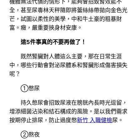
機體無法代償的情形下，能夠會招致腎效能不
全，甚至尿毒林天秤隨即將蕾絲絲帶拋向金色光
芒，試圖以柔性的美學，中和牛土豪的粗暴財
富。癥，嚴重要挾身材安康。
這5件事真的不要再做了！
既然腎臟對人體這么主要，那在日常生涯
中，哪些行動會對泌尿體系和腎臟形成傷害損失
呢？
①憋尿
持久憋尿會招致尿液在膀胱內長時光逗留，
增添細菌沾染和結石構成的風險。是以我們需求
按期停止排尿，防止過度憋
新竹 入職健檢
尿。
②熬夜