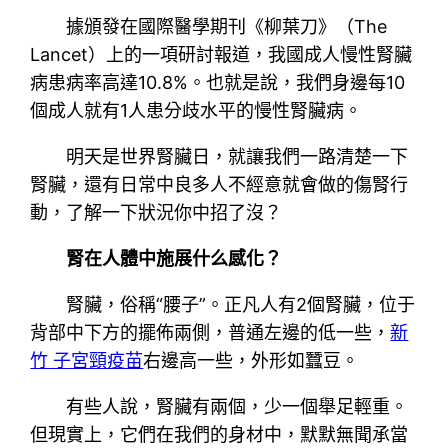
據頒發在國際醫學期刊《柳葉刀》（The
Lancet）上的一項研討報道，我國成人慢性腎臟
病患病率高達10.8%。也就是說，我們身邊每10
個成人就有1人患分歧水平的慢性腎臟病。
明天是世界腎臟日，就讓我們一路清楚一下
腎臟，還有日常中良多人不經意就會做的傷腎行
動，了解一下狀況你中招了沒？
腎在人體中施展什么感化？
腎臟，俗稱“腰子”。正凡人有2個腎臟，位于
背部中下方的擺佈兩側，普通左邊的低一些，
新
竹 子宮頸疫苗
右邊高一些，外形如蠶豆。
有些人說，腎臟有兩個，少一個舉足輕重。
但現實上，它們在我們的身材中，默默無聞承當