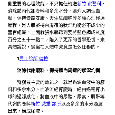
側重要的心理效能，不只擔任輸送
新竹 家醫科
、
消除體內代謝廢料和多余水分，還介入調理血
壓、保持骨骼安康、天生紅細胞等多種心理經過
歷程，是人體堅持內周遭的狀況均衡必不成少的
器官組織。上面就張水瓶聽到要將藍色調成灰度
百分之五十一點二，陷入了更深的哲學恐慌。來
具體說說，腎臟在人體中究竟是怎么任務的。
1
員工診所 健檢
消除代謝廢料，保持體內周遭的狀況均衡
腎臟最主要的效能之一就是過濾血液中的廢
料和多余水分。血液流經腎臟時，經由過程腎小
球的過濾感化，將血液中的尿酸、尿素、肌酐等
代謝的廢料
新竹 減重 診所
以及多余的水分過濾
出來，構成尿液。