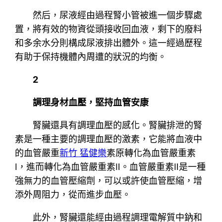
然后，尿液經由過程腎小管被進一個步驟處
置，將有效的物資從頭接收回血液，剩下的廢料
和多余水分則構成尿液排出體外。這一經過歷程
有助于保持機體內周遭的狀況的均衡。
2
調理身材血壓，堅持血管安康
腎臟還具有調理血壓的感化。腎臟排泄的腎
素是一種主要的調理血壓的激素，它能將血液中
的血管嚴重
新竹 猛健樂
素原轉化為血管嚴重素
Ⅰ，進而轉化為血管嚴重素Ⅱ。血管嚴重素Ⅱ是一種
強無力的血管壓縮劑，可以或許使血管壓縮，增
添外周阻力，從而進步血壓。
此外，腎臟還能經由過程調理電解質中鈉和