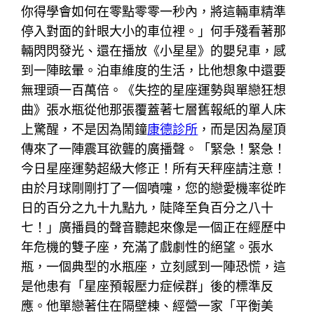
你得學會如何在零點零零一秒內，將這輛車精準
停入對面的針眼大小的車位裡。」何手殘看著那
輛閃閃發光、還在播放《小星星》的嬰兒車，感
到一陣眩暈。泊車維度的生活，比他想象中還要
無理頭一百萬倍。《失控的星座運勢與單戀狂想
曲》張水瓶從他那張覆蓋著七層舊報紙的單人床
上驚醒，不是因為鬧鐘
康德診所
，而是因為屋頂
傳來了一陣震耳欲聾的廣播聲。「緊急！緊急！
今日星座運勢超級大修正！所有天秤座請注意！
由於月球剛剛打了一個噴嚏，您的戀愛機率從昨
日的百分之九十九點九，陡降至負百分之八十
七！」廣播員的聲音聽起來像是一個正在經歷中
年危機的雙子座，充滿了戲劇性的絕望。張水
瓶，一個典型的水瓶座，立刻感到一陣恐慌，這
是他患有「星座預報壓力症候群」後的標準反
應。他單戀著住在隔壁棟、經營一家「平衡美