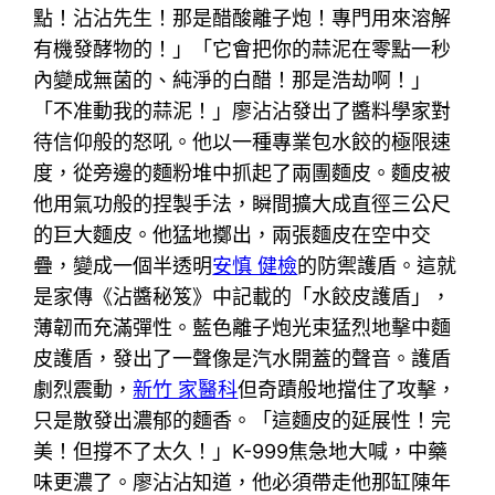
點！沾沾先生！那是醋酸離子炮！專門用來溶解
有機發酵物的！」「它會把你的蒜泥在零點一秒
內變成無菌的、純淨的白醋！那是浩劫啊！」
「不准動我的蒜泥！」廖沾沾發出了醬料學家對
待信仰般的怒吼。他以一種專業包水餃的極限速
度，從旁邊的麵粉堆中抓起了兩團麵皮。麵皮被
他用氣功般的捏製手法，瞬間擴大成直徑三公尺
的巨大麵皮。他猛地擲出，兩張麵皮在空中交
疊，變成一個半透明
安慎 健檢
的防禦護盾。這就
是家傳《沾醬秘笈》中記載的「水餃皮護盾」，
薄韌而充滿彈性。藍色離子炮光束猛烈地擊中麵
皮護盾，發出了一聲像是汽水開蓋的聲音。護盾
劇烈震動，
新竹 家醫科
但奇蹟般地擋住了攻擊，
只是散發出濃郁的麵香。「這麵皮的延展性！完
美！但撐不了太久！」K-999焦急地大喊，中藥
味更濃了。廖沾沾知道，他必須帶走他那缸陳年