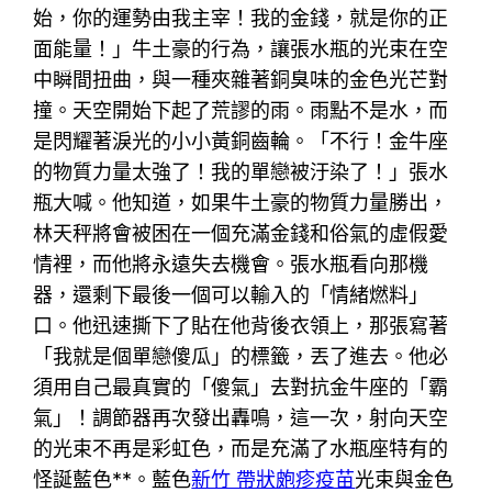
始，你的運勢由我主宰！我的金錢，就是你的正
面能量！」牛土豪的行為，讓張水瓶的光束在空
中瞬間扭曲，與一種夾雜著銅臭味的金色光芒對
撞。天空開始下起了荒謬的雨。雨點不是水，而
是閃耀著淚光的小小黃銅齒輪。「不行！金牛座
的物質力量太強了！我的單戀被汙染了！」張水
瓶大喊。他知道，如果牛土豪的物質力量勝出，
林天秤將會被困在一個充滿金錢和俗氣的虛假愛
情裡，而他將永遠失去機會。張水瓶看向那機
器，還剩下最後一個可以輸入的「情緒燃料」
口。他迅速撕下了貼在他背後衣領上，那張寫著
「我就是個單戀傻瓜」的標籤，丟了進去。他必
須用自己最真實的「傻氣」去對抗金牛座的「霸
氣」！調節器再次發出轟鳴，這一次，射向天空
的光束不再是彩虹色，而是充滿了水瓶座特有的
怪誕藍色**。藍色
新竹 帶狀皰疹疫苗
光束與金色