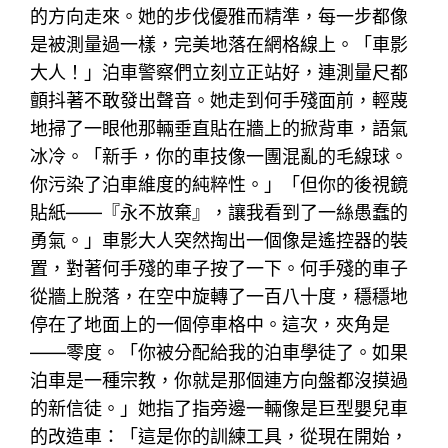
的方向走來。她的步伐優雅而精準，每一步都像
是被測量過一樣，完美地落在網格線上。「車影
大人！」泊車警察們立刻立正站好，連測量尺都
顫抖著不敢發出聲音。她走到何手殘面前，輕蔑
地掃了一眼他那輛垂直貼在牆上的掀背車，語氣
冰冷。「新手，你的車技像一團混亂的毛線球。
你污染了泊車維度的純粹性。」「但你的後視鏡
貼紙——『永不放棄』，讓我看到了一絲愚蠢的
勇氣。」車影大人突然掏出一個像是遙控器的裝
置，對著何手殘的車子按了一下。何手殘的車子
從牆上脫落，在空中旋轉了一百八十度，穩穩地
停在了地面上的一個停車格中。這次，夾角是
——零度。「你被分配給我的泊車學徒了。如果
泊車是一種宗教，你就是那個連方向盤都沒摸過
的新信徒。」她指了指旁邊一輛像是巨型嬰兒車
的改造車：「這是你的訓練工具，從現在開始，