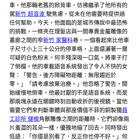
車。他那輛老舊的掀背車，彷彿繼承了他所有的
駕
新竹 超音波
駛焦慮，從未在他需要時提供過
任何幫助。今天，他面臨的是城市傳說中最恐怖
的挑戰，一條夾在理髮店與一間專賣金屬雕像的
畫廊之間的窄
新竹 家醫科
巷。一個看起來比他車
子尺寸小上三十公分的停車格，上面還灑著一層
可疑的白色粉末。何手殘深吸一口氣。將車子打
了倒檔。他的車載語音系統發出了令人不快的女
聲：「警告，後方障礙物距離：無限趨近於
零。」「請考慮放棄治療。」他忽略了警告，開
始緩慢地倒車。他最討厭的不是語音系統，而是
那兩塊永遠在關鍵時刻自動收折的後視鏡。當他
需要它們來判斷車體與那座價值不菲的銅製獨
員
工診所 健檢
角獸雕像之間的距離時，它們卻像兩
片羞澀的耳朵一樣，優雅地縮了回去。同時發出
低語：「你還是別看了，反正你也停不好。」何