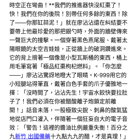
時空正在彎曲！**我們的推進器快沒紅棗了！
快！我們在你的後院！別帶任何多餘的東西！除
了——你那缸蒜泥！」就在廖沾沾還在糾結要不
要帶上他最珍愛的那把銀勺時，外面的牆壁傳來
一聲巨大的撞擊。一個穿著黑色燕尾服、戴著太
陽眼鏡的太空吉娃娃，正從牆上的破洞鑽進來。
它的背上揹著一個像是小型瓦斯桶的東西，桶上
用毛筆寫著「極品紅棗枸杞燃料」。「你怎麼
——」廖沾沾驚訝地瞪大了眼睛。K-999用它的
小短腿站得筆直，戴著白色手套的爪子優雅地一
揮：「沒時間了，沾沾先生！宇宙水餃快要拉肚
子了！我們必須在你被醋酸離子炮鎖定前離
開！」話音未落，一股極致尖銳、刺鼻的酸氣猛
地從店門口灌入，伴隨著一個狂妄自大的電子音
效：「警告！這裡的醬油比例嚴重失衡！百分之
九
新竹 出國備藥
十九點九九的醋，才是真理！」