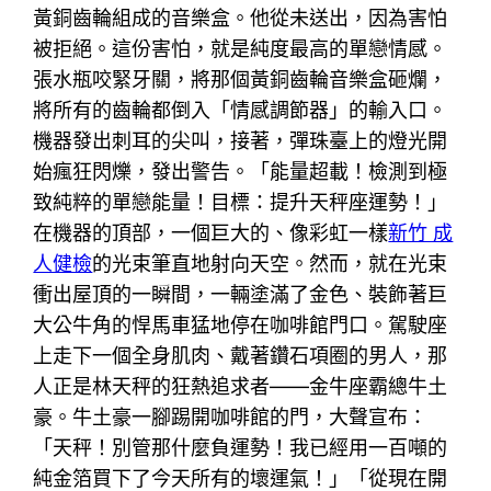
黃銅齒輪組成的音樂盒。他從未送出，因為害怕
被拒絕。這份害怕，就是純度最高的單戀情感。
張水瓶咬緊牙關，將那個黃銅齒輪音樂盒砸爛，
將所有的齒輪都倒入「情感調節器」的輸入口。
機器發出刺耳的尖叫，接著，彈珠臺上的燈光開
始瘋狂閃爍，發出警告。「能量超載！檢測到極
致純粹的單戀能量！目標：提升天秤座運勢！」
在機器的頂部，一個巨大的、像彩虹一樣
新竹 成
人健檢
的光束筆直地射向天空。然而，就在光束
衝出屋頂的一瞬間，一輛塗滿了金色、裝飾著巨
大公牛角的悍馬車猛地停在咖啡館門口。駕駛座
上走下一個全身肌肉、戴著鑽石項圈的男人，那
人正是林天秤的狂熱追求者——金牛座霸總牛土
豪。牛土豪一腳踢開咖啡館的門，大聲宣布：
「天秤！別管那什麼負運勢！我已經用一百噸的
純金箔買下了今天所有的壞運氣！」「從現在開