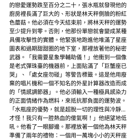
的戀愛運勢跌至百分之二十，張水瓶就發現他的
廚房裡長滿了巨大的、形狀是林天秤側臉的粉紅
色蘑菇。他必須在今天結束前，將林天秤的運勢
至少提升到零。否則，他那份單戀就會變成某種
具備攻擊性的實體。他緊張地跑進他堆滿了星座
圖表和過期甜甜圈的地下室，那裡放著他的秘密
武器。「我需要星象學輔助儀！」他衝到一個像
是老式彈珠臺的機器前，上面貼滿了「巨蟹座已
哭」、「處女座勿碰」等警告標籤。這是他用廢
棄的唱片機和一個不知名的外星計算器改造而成
的「情感調節器」。他必須輸入一種極具感染力
的正面情緒作為燃料，來抵抗那負面的運勢波。
「水瓶座的優勢，就是超脫一切的理性與冷靜…
才怪！我只有一腔熱血的傻氣啊！」他絕望地低
吼。他看了一眼腳邊。那裡放著一個他為林天秤
準備了兩年的禮物：一個用一萬塊小小的天秤座