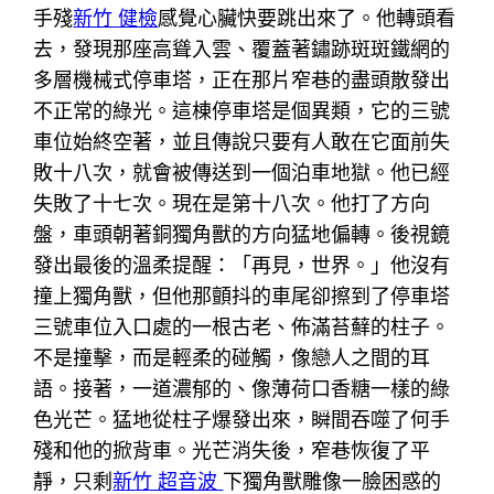
手殘
新竹 健檢
感覺心臟快要跳出來了。他轉頭看
去，發現那座高聳入雲、覆蓋著鏽跡斑斑鐵網的
多層機械式停車塔，正在那片窄巷的盡頭散發出
不正常的綠光。這棟停車塔是個異類，它的三號
車位始終空著，並且傳說只要有人敢在它面前失
敗十八次，就會被傳送到一個泊車地獄。他已經
失敗了十七次。現在是第十八次。他打了方向
盤，車頭朝著銅獨角獸的方向猛地偏轉。後視鏡
發出最後的溫柔提醒：「再見，世界。」他沒有
撞上獨角獸，但他那顫抖的車尾卻擦到了停車塔
三號車位入口處的一根古老、佈滿苔蘚的柱子。
不是撞擊，而是輕柔的碰觸，像戀人之間的耳
語。接著，一道濃郁的、像薄荷口香糖一樣的綠
色光芒。猛地從柱子爆發出來，瞬間吞噬了何手
殘和他的掀背車。光芒消失後，窄巷恢復了平
靜，只剩
新竹 超音波
下獨角獸雕像一臉困惑的