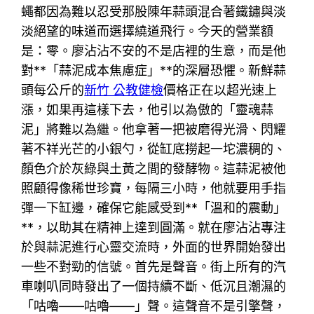
蠅都因為難以忍受那股陳年蒜頭混合著鐵鏽與淡
淡絕望的味道而選擇繞道飛行。今天的營業額
是：零。廖沾沾不安的不是店裡的生意，而是他
對**「蒜泥成本焦慮症」**的深層恐懼。新鮮蒜
頭每公斤的
新竹 公教健檢
價格正在以超光速上
漲，如果再這樣下去，他引以為傲的「靈魂蒜
泥」將難以為繼。他拿著一把被磨得光滑、閃耀
著不祥光芒的小銀勺，從缸底撈起一坨濃稠的、
顏色介於灰綠與土黃之間的發酵物。這蒜泥被他
照顧得像稀世珍寶，每隔三小時，他就要用手指
彈一下缸邊，確保它能感受到**「溫和的震動」
**，以助其在精神上達到圓滿。就在廖沾沾專注
於與蒜泥進行心靈交流時，外面的世界開始發出
一些不對勁的信號。首先是聲音。街上所有的汽
車喇叭同時發出了一個持續不斷、低沉且潮濕的
「咕嚕——咕嚕——」聲。這聲音不是引擎聲，