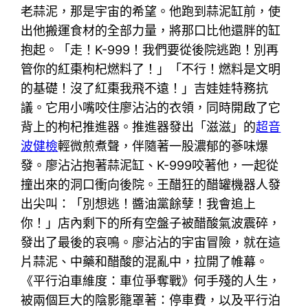
老蒜泥，那是宇宙的希望。他跑到蒜泥缸前，使
出他搬運食材的全部力量，將那口比他還胖的缸
抱起。「走！K-999！我們要從後院逃跑！別再
管你的紅棗枸杞燃料了！」「不行！燃料是文明
的基礎！沒了紅棗我飛不遠！」吉娃娃特務抗
議。它用小嘴咬住廖沾沾的衣領，同時開啟了它
背上的枸杞推進器。推進器發出「滋滋」的
超音
波健檢
輕微煎煮聲，伴隨著一股濃郁的蔘味爆
發。廖沾沾抱著蒜泥缸、K-999咬著他，一起從
撞出來的洞口衝向後院。王醋狂的醋罐機器人發
出尖叫：「別想逃！醬油黨餘孽！我會追上
你！」店內剩下的所有空盤子被醋酸氣波震碎，
發出了最後的哀鳴。廖沾沾的宇宙冒險，就在這
片蒜泥、中藥和醋酸的混亂中，拉開了帷幕。
《平行泊車維度：車位爭奪戰》何手殘的人生，
被兩個巨大的陰影籠罩著：停車費，以及平行泊