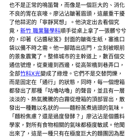
也不是正常的鳴笛聲，而像是一個巨大的、消化
不良的胃在哀嚎。廖沾沾皺著眉頭，這嚴重干擾
了他蒜泥的「寧靜冥想」。他決定出去看個究
竟，
新竹 職業醫學科
順手從桌上拿了一張髒兮兮
的，印著《沾醬秘笈》封面的皺衛生紙，塞進口
袋以備不時之需。他一腳踏出店門，立刻被眼前
的景象震驚了。整條城市的主幹道上，數百個交
通信號燈，從東邊到西邊，從高架橋到巷弄口，
全部
竹科X光
變成了綠燈。它們不是交替閃爍，
而是固定在「通行」的狀態，同時，每一個燈箱
都發出了那種「咕嚕咕嚕」的聲音，並且有一層
淡淡的、熱氣騰騰的白霧從燈箱的頂部冒出，散
發出一種難以名狀的——麵粉蒸煮過頭的氣味。
「麵粉焦慮？還是過度發酵？」廖沾沾是個醬料
學家，對所有食物相關的氣味都極度敏感。他聞
出來了，這是一種只有在極度巨大的麵團因為壓