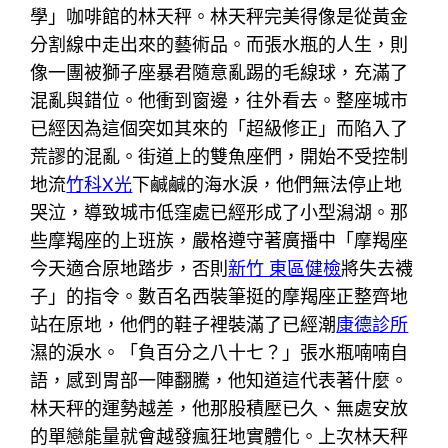
學」咖啡館的林天秤。林天秤完美得像是從黃金
分割線中走出來的藝術品。而張水瓶的人生，則
像一團被獅子座暴君隨意亂踢的毛線球，充滿了
混亂與錯位。他衝到窗邊，往外看去。整座城市
已經因為這個突如其來的「超級修正」而陷入了
荒謬的混亂。街道上的雙魚座們，開始不受控制
地流
竹科X光
下鹹鹹的海水淚，他們無法停止地
哭泣，導致城市低窪處已經形成了小型潟湖。那
些摩羯座的上班族，嚴格遵守著廣播中「摩羯座
今天適合原地踏步，否則
新竹 東區健檢
將失去襪
子」的指令。數百名西裝筆挺的摩羯座正整齊地
站在原地，他們的鞋子裡裝滿了已經潮
康德診所
濕的淚水。「負百分之八十七？」張水瓶喃喃自
語，感到胃部一陣翻騰，他知道這代表著什麼。
林天秤的運勢越差，他那股積壓已久、無處安放
的單戀能量就會越發瘋狂地實體化。上次林天秤