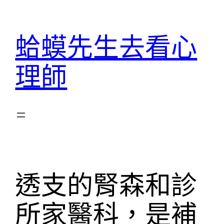
跳
至
蛤蟆先生去看心
主
要
理師
內
容
透支的腎森和診
所家醫科，是補