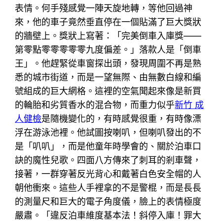
表情。何手殘感覺一陣天旋地轉，等他回過神
來，他的車子竟然垂直停在一個貼滿了巨大獎狀
的牆壁上。獎狀上寫著：「完美倒車入庫獎——
第零點零零零零零九度偏差。」落款人是「倒車
王」。他趕緊從車窗探出頭，發現周圍不再是熟
悉的城市街道，而是一望無際、由無數白線和編
號組成的巨大網格。這裡的空氣聞起來像是新買
的輪胎和劣質香水的混合物，而重力似乎
新竹 成
人健檢
是隨機變化的，有時感覺很重，有時像漂
浮在游泳池裡。他試圖按喇叭，但喇叭發出的不
是「叭叭」，而是他童年時學會的、關於泊車口
訣的魔性兒歌。四面八方傳來了刺耳的剎車聲，
接著，一群穿著反光背心和戴著白色安全帽的人
朝他衝來。這些人手裡拿的不是警棍，而是長長
的測量尺和巨大的電子角度儀，臉上的表情極度
嚴肅。「違反泊車維度基本法！斜停入庫！罪大