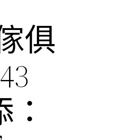
傢俱
43
添：