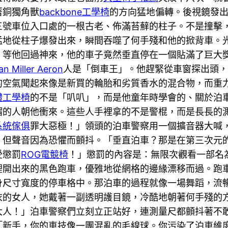
著銅獨角獸
backbone工學椅
的方向猛地偏轉。後視鏡發
三號車位入口處的一根古老、佈滿苔蘚的柱子。不是撞擊
猛地從柱子爆發出來，瞬間吞噬了何手殘和他的掀背車。
，等他回過神來，他的車子竟然垂直停在一個貼滿了巨大
n Miller Aeron
人是「倒車王」。他趕緊從車窗探出頭
的空氣聞起來像是新買的輪胎和劣質香水的混合物，而重
體工學椅
的不是「叭叭」，而是他童年時學會的、關於泊
帽的人朝他衝來。這些人手裡拿的不是警棍，而是長長的
系統傢俱
罪大惡極！」領頭的泊車警察用一個擴音器大喊
，但聲音因為恐懼而顫抖。「垂直泊車？那是在第三次元
受懲罰
ROG電競椅
！」懲罰的內容是：無限次觀看一部名
裡開出來的黑色跑車，優雅地從網格的邊緣漂移而過。跑
身尺寸寬度的停車格中。那泊車的過程就像一場舞蹈，流
衣的女人，她戴著一副透明護目鏡，冷酷地朝著何手殘的
大人！」泊車警察們立刻立正站好，連測量尺都顫抖著不
「新手，你的車技像一團混亂的毛線球。你污染了泊車維