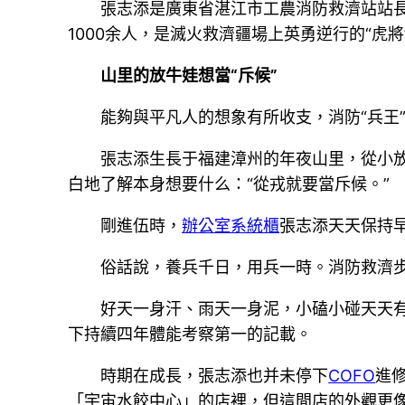
張志添是廣東省湛江市工農消防救濟站站長
1000余人，是滅火救濟疆場上英勇逆行的“虎
山里的放牛娃想當“斥候”
能夠與平凡人的想象有所收支，消防“兵王
張志添生長于福建漳州的年夜山里，從小放牛
白地了解本身想要什么：“從戎就要當斥候。”
剛進伍時，
辦公室系統櫃
張志添天天保持早
俗話說，養兵千日，用兵一時。消防救濟步
好天一身汗、雨天一身泥，小磕小碰天天有
下持續四年體能考察第一的記載。
時期在成長，張志添也并未停下
COFO
進
「宇宙水餃中心」的店裡，但這間店的外觀更