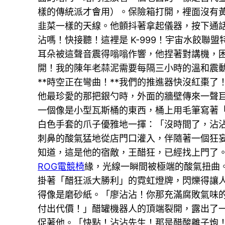
樣的傳統派才會用）。保險箱打開，裡面沒有
韭菜一樣的天線。他顫抖著拿起儀器，按下通
沾嗎！快接聽！這裡是 K-999！宇宙水餃
耳朵被這聲音震得嗡嗡作響，他捏著對講機，
開！我的陳年老蒜泥需要每隔三小時的溫和震動
**時空正在彎曲！**我們的推進器快沒紅棗
他最珍愛的那把銀勺時，外面的牆壁傳來一聲
一個像是小型瓦斯桶的東西，桶上用毛筆寫著「
白色手套的爪子優雅地一揮：「沒時間了，沾
刺鼻的酸氣猛地從店門口灌入，伴隨著一個狂
知道，這是他的宿敵，王醋狂，已經找上門了
ROG電競椅
緣，光線一瞬間被極端的酸氣扭曲
掛著「醋狂派大勝利」的霓虹燈牌，閃爍得讓
得像是磨砂紙。「廖沾沾！你那充滿腐敗氣味
付出代價！」醋罐機器人的頂端裂開，露出了一
促著他。「快點！沾沾先生！那是醋酸離子炮