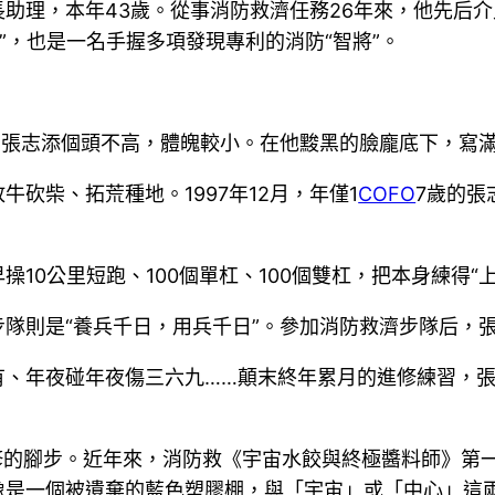
助理，本年43歲。從事消防救濟任務26年來，他先后介
將”，也是一名手握多項發現專利的消防“智將”。
”張志添個頭不高，體魄較小。在他黢黑的臉龐底下，寫
砍柴、拓荒種地。1997年12月，年僅1
COFO
7歲的張
操10公里短跑、100個單杠、100個雙杠，把本身練得
隊則是“養兵千日，用兵千日”。參加消防救濟步隊后，張
、年夜碰年夜傷三六九……顛末終年累月的進修練習，張
修的腳步。近年來，消防救《宇宙水餃與終極醬料師》第
像是一個被遺棄的藍色塑膠棚，與「宇宙」或「中心」這