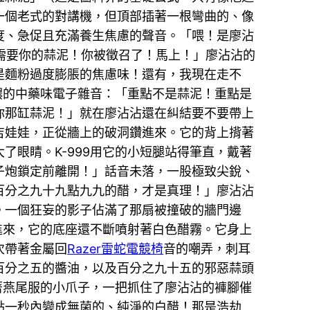
一個老式的對講機，但頂部插著一根彎曲的、像
度、急促且充滿養生焦慮的聲音。「喂！是廖沾
們需要你的蒜泥！你被徵召了！馬上！」廖沾沾的
是麵粉過度膨脹的焦慮味！還有，我現在走不
濃的中藥味電子雜音：「重點不是蒜泥！重點是
—你那缸蒜泥！」就在廖沾沾還在糾結要不要帶上
吉娃娃，正從牆上的破洞鑽進來。它的背上揹著
眼睛。K-999用它的小短腿站得筆直，戴著
子炮鎖定前離開！」話音未落，一股極致尖銳、
百分之九十九點九九的醋，才是真理！」廖沾沾
。一個狂妄的影子佔滿了那扇被撞破的牆門邊
進來，它的底座還不斷噴射著白色醋霧。它身上
次帶著金屬回
Razer雷蛇電競椅
音的嘲弄，刺耳
百分之五的醬油，以及百分之九十五的邪惡蒜頭
著燕尾服的小爪子，一把抓住了廖沾沾的褲腳催
點一秒內變成無菌的、純淨的白醋！那是浩劫