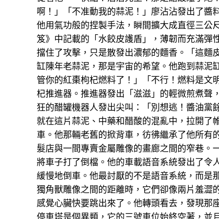
啊！」「不准動我的蒜泥！」廖沾沾發出了醬
他用氣功般的捏製手法，瞬間擴大成直徑三公
笈》中記載的「水餃皮護盾」，薄韌而充滿彈
擋住了攻擊，只是散發出濃郁的麵香。「這麵皮
缸陳年老蒜泥，那是宇宙的希望。他跑到蒜泥缸
管你的紅棗枸杞燃料了！」「不行！燃料是文
杞推進器。推進器發出「滋滋」的輕微煎煮聲，
狂的醋罐機器人發出尖叫：「別想逃！醬油黨
就在這片蒜泥、中藥和醋酸的混亂中，拉開了
車。他那輛老舊的掀背車，彷彿繼承了他所有
髮店與一間專賣金屬雕像的畫廊之間的窄巷。
將車子打了倒檔。他的車載語音系統發出了令
緩慢地倒車。他最討厭的不是語音系統，而是
獨角獸雕像之間的距離時，它們卻像兩片羞澀
感覺心臟快要跳出來了。他轉頭看去，發現那
停車塔是個異類，它的三號車位始終空著，並