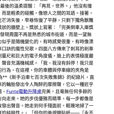
出最後的溫柔提醒：「再見，世界。」他沒有撞
，而是輕柔的碰觸，像戀人之間的耳語。接著，
光芒消失後，窄巷恢復了平靜，只剩下獨角獸雕
獎狀的牆壁上。獎狀上寫著：「完美倒車入庫獎
，發現周圍不再是熟悉的城市街道，而是一望無
力似乎是隨機變化的，有時感覺很重，有時像漂
車口訣的魔性兒歌。四面八方傳來了刺耳的剎車
測量尺和巨大的電子角度儀，臉上的表情極度嚴
，聲音充滿機械感。「我、我沒有斜停！我只是
的行為，在這裡，你的車體與停車線的夾角是
為**《新手泊車七百次失敗集錦》的紀錄片，直
車的輪胎發出令人陶醉的摩擦聲，它以一種近乎
暢、
Funte電動升降桌
完美，且毫無任何多餘的
方向走來。她的步伐優雅而精準，每一步都像是
敢發出聲音。她走到何手殘面前，輕蔑地掃了一
度的純粹性。」「但你的後視鏡貼紙——『永不