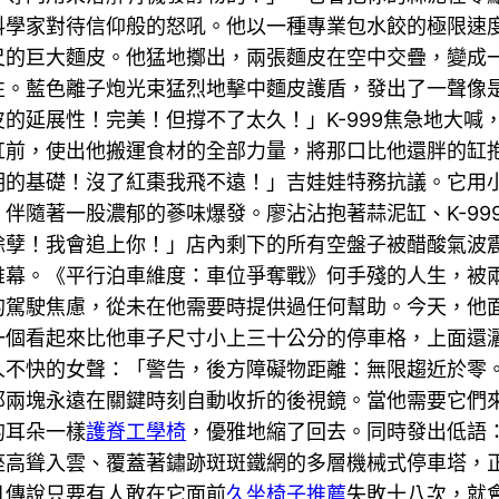
料學家對待信仰般的怒吼。他以一種專業包水餃的極限速
尺的巨大麵皮。他猛地擲出，兩張麵皮在空中交疊，變成
性。藍色離子炮光束猛烈地擊中麵皮護盾，發出了一聲像
的延展性！完美！但撐不了太久！」K-999焦急地大喊
前，使出他搬運食材的全部力量，將那口比他還胖的缸抱起
明的基礎！沒了紅棗我飛不遠！」吉娃娃特務抗議。它用
伴隨著一股濃郁的蔘味爆發。廖沾沾抱著蒜泥缸、K-99
餘孽！我會追上你！」店內剩下的所有空盤子被醋酸氣波
帷幕。《平行泊車維度：車位爭奪戰》何手殘的人生，被
的駕駛焦慮，從未在他需要時提供過任何幫助。今天，他
一個看起來比他車子尺寸小上三十公分的停車格，上面還
人不快的女聲：「警告，後方障礙物距離：無限趨近於零
那兩塊永遠在關鍵時刻自動收折的後視鏡。當他需要它們
的耳朵一樣
護脊工學椅
，優雅地縮了回去。同時發出低語
座高聳入雲、覆蓋著鏽跡斑斑鐵網的多層機械式停車塔，
且傳說只要有人敢在它面前
久坐椅子推薦
失敗十八次，就