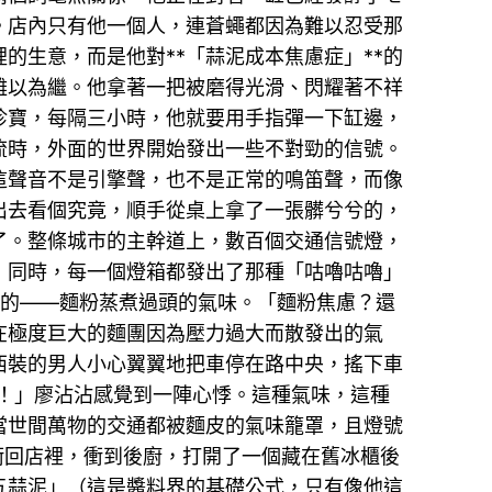
。店內只有他一個人，連蒼蠅都因為難以忍受那
的生意，而是他對**「蒜泥成本焦慮症」**的
難以為繼。他拿著一把被磨得光滑、閃耀著不祥
珍寶，每隔三小時，他就要用手指彈一下缸邊，
交流時，外面的世界開始發出一些不對勁的信號。
這聲音不是引擎聲，也不是正常的鳴笛聲，而像
出去看個究竟，順手從桌上拿了一張髒兮兮的，
了。整條城市的主幹道上，數百個交通信號燈，
，同時，每一個燈箱都發出了那種「咕嚕咕嚕」
狀的——麵粉蒸煮過頭的氣味。「麵粉焦慮？還
在極度巨大的麵團因為壓力過大而散發出的氣
西裝的男人小心翼翼地把車停在路中央，搖下車
！」廖沾沾感覺到一陣心悸。這種氣味，這種
當世間萬物的交通都被麵皮的氣味籠罩，且燈號
衝回店裡，衝到後廚，打開了一個藏在舊冰櫃後
五蒜泥」（這是醬料界的基礎公式，只有像他這