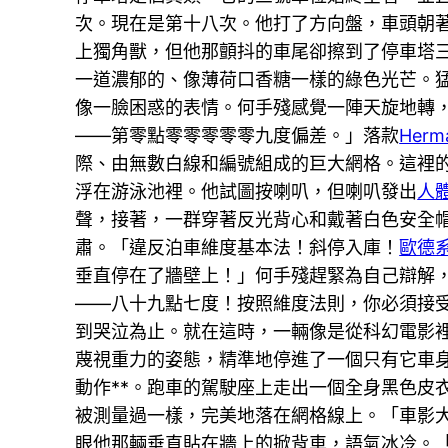
次。現在是第十八次。他打了方向盤，車頭朝
上獨角獸，但他那顫抖的車尾卻擦到了停車塔
一道濃郁的、像薄荷口香糖一樣的綠色光芒。
像一臉困惑的表情。何手殘感覺一陣天旋地轉
——第零點零零零零零九度偏差。」落款
Herma
際、由無數白線和編號組成的巨大網格。這裡
浮在游泳池裡。他試圖按喇叭，但喇叭發出
人
聲，接著，一群穿著反光背心和戴著白色安全
肅。「違反泊車維度基本法！斜停入庫！
歐德
垂直停在了牆壁上！」何手殘趕緊為自己辯解
——八十九點七度！按照維度法則，你必須接
到哭泣為止。就在這時，一輛像是從科幻電影
蔑視重力的姿態，精準地停進了一個只有它車
動作**。跑車的駕駛座上走出一個全身黑色皮
被測量過一樣，完美地落在網格線上。「車影
眼他那輛垂直貼在牆上的掀背車，語氣冰冷。