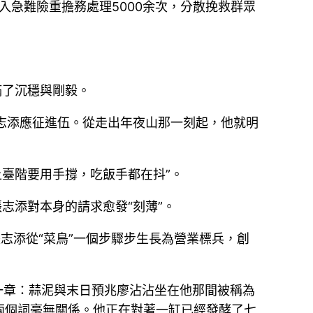
入急難險重擔務處理5000余次，分散挽救群眾
滿了沉穩與剛毅。
志添應征進伍。從走出年夜山那一刻起，他就明
“上臺階要用手撐，吃飯手都在抖”。
志添對本身的請求愈發“刻薄”。
志添從“菜鳥”一個步驟步生長為營業標兵，創
一章：蒜泥與末日預兆廖沾沾坐在他那間被稱為
兩個詞毫無關係。他正在對著一缸已經發酵了七