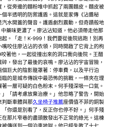
度，從旁邊的麵粉堆中抓起了兩團麵皮。麵皮被
一個半透明的防禦護盾。這就是家傳《沾醬秘
是汽水開蓋的聲音。護盾劇烈震動，但奇蹟般地
，中藥味更濃了。廖沾沾知道，他必須帶走他那
。「走！K-999！我們要從後院逃跑！別再
小嘴咬住廖沾沾的衣領，同時開啟了它背上的枸
9咬著他，一起從撞出來的洞口衝向後院。王醋
震碎，發出了最後的哀鳴。廖沾沾的宇宙冒險，
兩個巨大的陰影籠罩著：停車費，以及平行泊
面臨的是城市傳說中最恐怖的挑戰，一條夾在理
灑著一層可疑的白色粉末。何手殘深吸一口氣。
。」「請考慮放棄治療。」他忽略了警告，開始
來判斷車體與那
久坐椅子推薦
座價值不菲的銅製
：「你還是別看了，反正你也停不好。」何手殘
正在那片窄巷的盡頭散發出不正常的綠光。這棟
會被傳送到一個泊車地獄。他已經失敗了十七