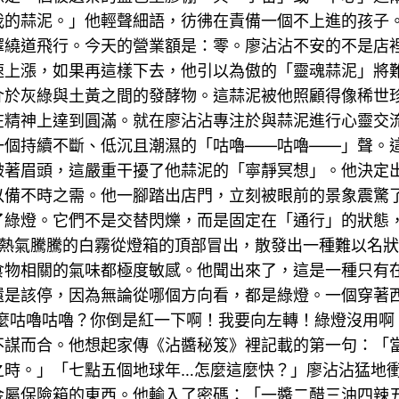
我的蒜泥。」他輕聲細語，彷彿在責備一個不上進的孩子
繞道飛行。今天的營業額是：零。廖沾沾不安的不是店裡
速上漲，如果再這樣下去，他引以為傲的「靈魂蒜泥」將
介於灰綠與土黃之間的發酵物。這蒜泥被他照顧得像稀世
其在精神上達到圓滿。就在廖沾沾專注於與蒜泥進行心靈
一個持續不斷、低沉且潮濕的「咕嚕——咕嚕——」聲。
皺著眉頭，這嚴重干擾了他蒜泥的「寧靜冥想」。他決定
以備不時之需。他一腳踏出店門，立刻被眼前的景象震驚
了綠燈。它們不是交替閃爍，而是固定在「通行」的狀態
熱氣騰騰的白霧從燈箱的頂部冒出，散發出一種難以名
食物相關的氣味都極度敏感。他聞出來了，這是一種只有
還是該停，因為無論從哪個方向看，都是綠燈。一個穿著
麼咕嚕咕嚕？你倒是紅一下啊！我要向左轉！綠燈沒用啊
不謀而合。他想起家傳《沾醬秘笈》裡記載的第一句：「
之時。」「七點五個地球年…怎麼這麼快？」廖沾沾猛地
金屬保險箱的東西。他輸入了密碼：「一醬二醋三油四辣