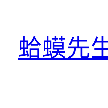
跳
至
主
要
內
蛤蟆先
容