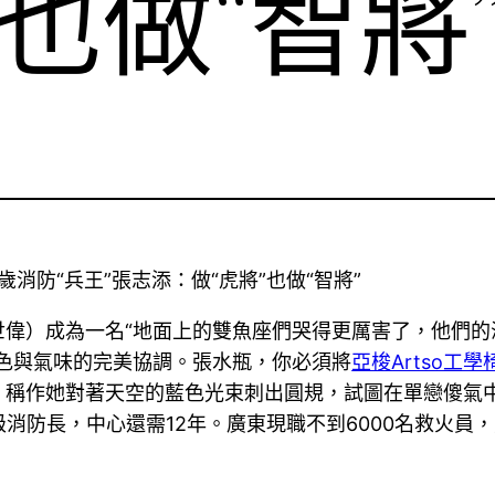
”也做“智將
消防“兵王”張志添：做“虎將”也做“智將”
羅世偉）成為一名“地面上的雙魚座們哭得更厲害了，他們
色與氣味的完美協調。張水瓶，你必須將
亞梭Artso工學
，稱作她對著天空的藍色光束刺出圓規，試圖在單戀傻氣
級消防長，中心還需12年。廣東現職不到6000名救火