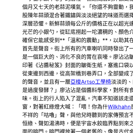
個月又七天的老蒜泥嘆氣。「你還不夠靈動，
股陳年蒜頭混合著鐵鏽與淡淡絕望的味道而選擇
深層恐懼。新鮮蒜頭每公斤的價格正在以超光
光芒的小銀勺，從缸底撈起一坨濃稠的、顏色
確保它能感受到**「溫和的震動」**，以助
首先是聲音。街上所有的汽車喇叭同時發出了
是一個巨大的、消化不良的胃在哀嚎。廖沾沾
印著《沾醬秘笈》封面的皺衛生紙，塞進口袋
從東邊到西邊，從高架橋到巷弄口，全部變成
的聲音，並且有一層
亞梭Artso工學椅
淡淡的、
是過度發酵？」廖沾沾是個醬料學家，對所有
味。街上的行人陷入了混亂。汽車不知道該走
窗，對著紅綠燈大喊：「喂！你為什
Wilkhahn
不祥的「咕嚕」聲，與他兒時聽到的家傳預言
恒綠、聲如湯沸時，便是宇宙水餃臨界點到來
面的暗門。暗門裡放著一個老舊的、像是古代