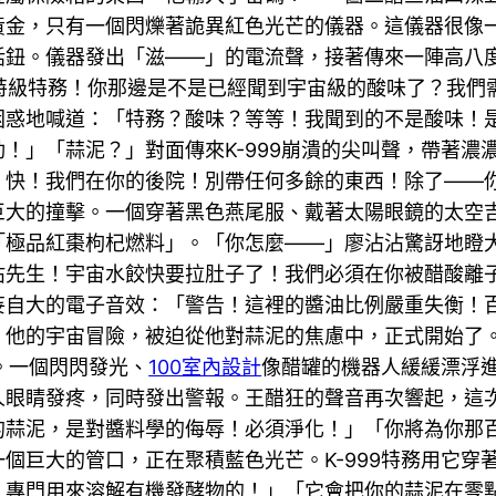
黃金，只有一個閃爍著詭異紅色光芒的儀器。這儀器很像
話鈕。儀器發出「滋——」的電流聲，接著傳來一陣高八
聯盟特級特務！你那邊是不是已經聞到宇宙級的酸味了？我
困惑地喊道：「特務？酸味？等等！我聞到的不是酸味！
！」「蒜泥？」對面傳來K-999崩潰的尖叫聲，帶著濃
了！快！我們在你的後院！別帶任何多餘的東西！除了—
巨大的撞擊。一個穿著黑色燕尾服、戴著太陽眼鏡的太空
極品紅棗枸杞燃料」。「你怎麼——」廖沾沾驚訝地瞪大了
沾先生！宇宙水餃快要拉肚子了！我們必須在你被醋酸離
妄自大的電子音效：「警告！這裡的醬油比例嚴重失衡！
。他的宇宙冒險，被迫從他對蒜泥的焦慮中，正式開始了
。一個閃閃發光、
100室內設計
像醋罐的機器人緩緩漂浮
人眼睛發疼，同時發出警報。王醋狂的聲音再次響起，這
的蒜泥，是對醬料學的侮辱！必須淨化！」「你將為你那
個巨大的管口，正在聚積藍色光芒。K-999特務用它穿
！專門用來溶解有機發酵物的！」「它會把你的蒜泥在零