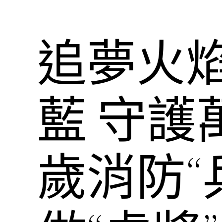
追夢火
藍 守護
歲消防“