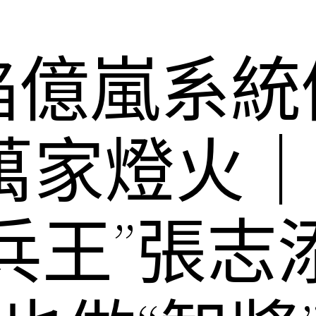
焰億嵐系統
萬家燈火｜
兵王”張志