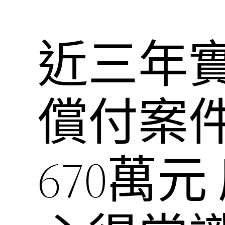
近三年
償付案
670萬