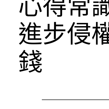
心得常
進步侵
錢