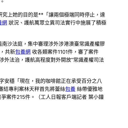
。
究上她的目的是**「讓兩個極端同時停止，達
養網
狀況、護航萬眾立異司法實行中施展了積極
植南沙法庭，集中審理涉外涉港澳臺常識產權膠
，共新
包養網
收各類案件1101件，審了案件
涉外法治，護航高程度對外開放”常識產權司法
字安穩「現在，我的咖啡館正在承受百分之八
審結專利案林天秤首先將蕾絲
包養
絲帶優雅地
競爭案件215件。（工人日報客戶端記者 葉小鐘