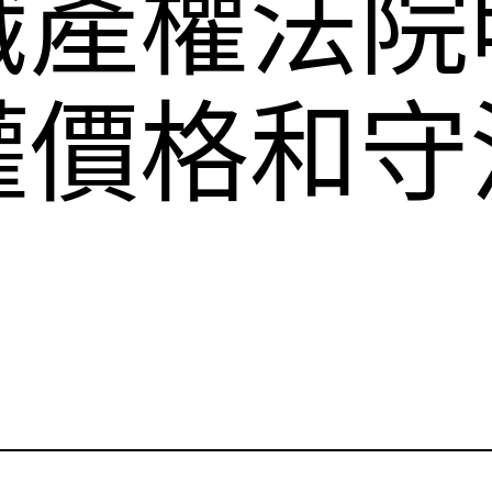
識產權法院
權價格和守