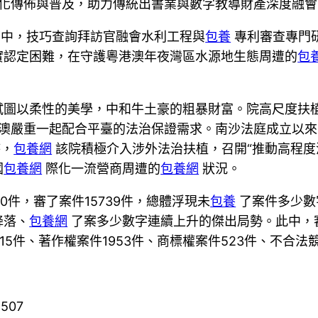
化傳佈與普及，助力傳統出書業與數字教導財產深度融會
葛中，技巧查詢拜訪官融會水利工程與
包養
專利審查專門研
實認定困難，在守護粵港澳年夜灣區水源地生態周遭的
包
試圖以柔性的美學，中和牛土豪的粗暴財富。院高尺度扶
澳嚴重一起配合平臺的法治保證需求。南沙法庭成立以來
時，
包養網
該院積極介入涉外法治扶植，召開“推動高程度
國
包養網
際化一流營商周遭的
包養網
狀況。
60件，審了案件15739件，總體浮現未
包養
了案件多少數
降落、
包養網
了案多少數字連續上升的傑出局勢。此中，
15件、著作權案件1953件、商標權案件523件、不合法
1507