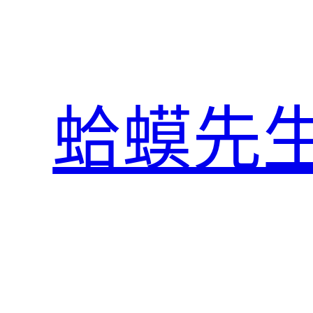
跳
至
主
要
內
蛤蟆先
容