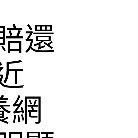
賠還
近
養網