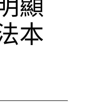
明顯
法本