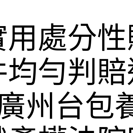
實用處分性
件均勻判賠
元 廣州台包