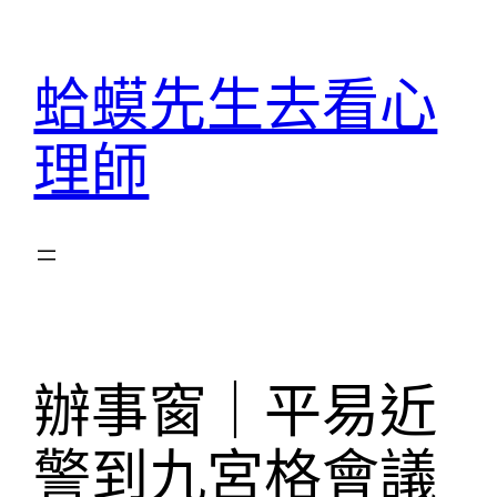
跳
至
蛤蟆先生去看心
主
要
理師
內
容
辦事窗｜平易近
警到九宮格會議