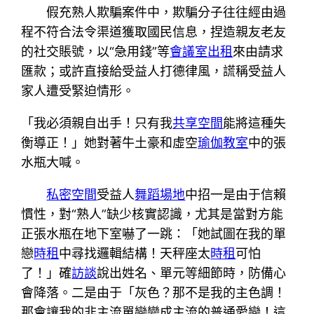
假充熟人欺騙案件中，欺騙分子往往經由過
程不符合法令渠道獲取國民信息，捏造親友老友
的社交賬號，以“急用錢”等
會議室出租
來由請求
匯款；或許直接給受益人打德律風，謊稱受益人
家人遭受緊迫情形。
「我必須親自出手！只有我
共享空間
能將這種失
衡導正！」她對著牛土豪和虛空
瑜伽教室
中的張
水瓶大喊。
私密空間
受益人
舞蹈場地
中招一是由于信賴
慣性，對“熟人”缺少核實認識，尤其是當對方能
正張水瓶在地下室嚇了一跳：「她試圖在我的單
戀
時租
中尋找邏輯結構！天秤座太
時租
可怕
了！」確
訪談
說出姓名、單元等細節時，防備心
會降落。二是由于「灰色？那不是我的主色調！
那會讓我的非主流單戀變成主流的普通愛戀！這