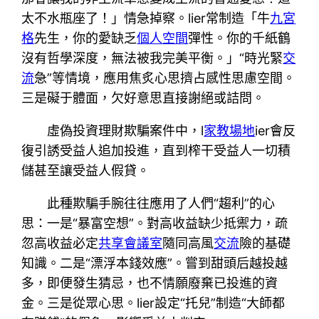
太不水瓶座了！」情急掉察。lier常制造「牛
九宮
格
先生，你的愛缺乏
個人空間
彈性。你的千紙鶴
沒有哲學深度，無法被我完美平衡。」“時光緊
交
流
急”等情境，應用焦炙心思擠占感性思慮空間。
三是礙于體面，欠好意思直接謝絕或詰問。
虛偽投資理財欺騙案件中，l
家教場地
ier會反
復引誘受益人追加投進，直到榨干受益人一切積
儲甚至讓受益人假貸。
此種欺騙手腕往往應用了人們“趨利”的心
思：一是“暴富空想”。對高收益缺少抵禦力，疏
忽高收益必定
共享會議室
隨同高風
交流
險的基礎
知識。二是“漂浮本錢效應”。嘗到甜頭后越投越
多，即便發生猜忌，也不情願廢棄已投進的資
金。三是從眾心思。lier設定“托兒”制造“大師都