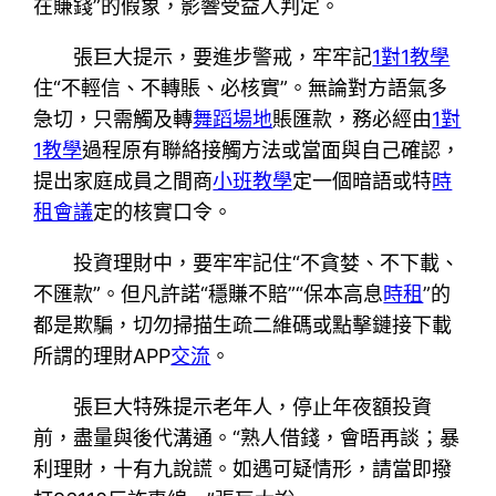
在賺錢”的假象，影響受益人判定。
張巨大提示，要進步警戒，牢牢記
1對1教學
住“不輕信、不轉賬、必核實”。無論對方語氣多
急切，只需觸及轉
舞蹈場地
賬匯款，務必經由
1對
1教學
過程原有聯絡接觸方法或當面與自己確認，
提出家庭成員之間商
小班教學
定一個暗語或特
時
租會議
定的核實口令。
投資理財中，要牢牢記住“不貪婪、不下載、
不匯款”。但凡許諾“穩賺不賠”“保本高息
時租
”的
都是欺騙，切勿掃描生疏二維碼或點擊鏈接下載
所謂的理財APP
交流
。
張巨大特殊提示老年人，停止年夜額投資
前，盡量與後代溝通。“熟人借錢，會晤再談；暴
利理財，十有九說謊。如遇可疑情形，請當即撥