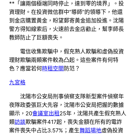
**「讓兩個極端同時停止，達到零的境界」。投
資理財。在投資微信群中“導師”的領導下，他還
到金店購置黃金，盼望郵寄黃金追加投進。沈陽
警方得知線索后，火速前去金店勸止，幫李師長
教師防止了巨額喪失。
電信收集欺騙中，假充熟人欺騙和虛偽投資
理財欺騙兩類案件較為凸起。這些案件有何特
色？應當若何
時租空間
防范？
九宮格
沈陽市公安局刑事偵察支隊新型案件偵察年
夜隊政委張巨大先容，沈陽市公安局把握的數據
顯示，20
會議室出租
25年，沈陽共產生假充熟人
類
訪談
欺騙案件417起，喪失金額在所有的電詐
案件喪失中占比3.57%；產生
舞蹈場地
虛偽投資