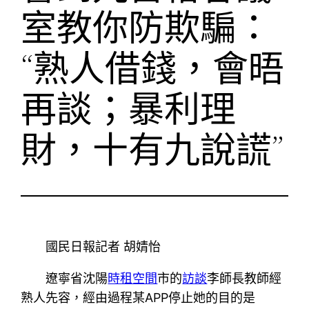
室教你防欺騙：
“熟人借錢，會晤
再談；暴利理
財，十有九說謊”
國民日報記者 胡婧怡
遼寧省沈陽
時租空間
市的
訪談
李師長教師經
熟人先容，經由過程某APP停止她的目的是