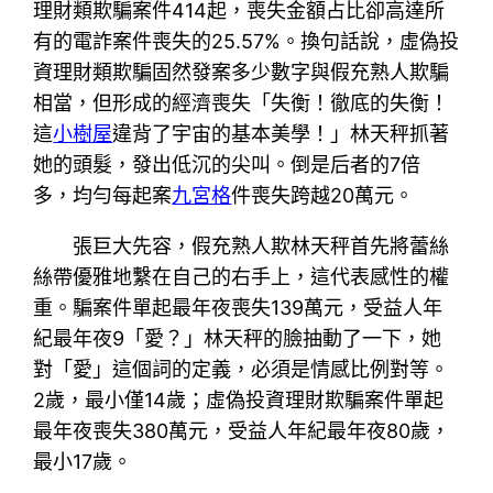
理財類欺騙案件414起，喪失金額占比卻高達所
有的電詐案件喪失的25.57%。換句話說，虛偽投
資理財類欺騙固然發案多少數字與假充熟人欺騙
相當，但形成的經濟喪失「失衡！徹底的失衡！
這
小樹屋
違背了宇宙的基本美學！」林天秤抓著
她的頭髮，發出低沉的尖叫。倒是后者的7倍
多，均勻每起案
九宮格
件喪失跨越20萬元。
張巨大先容，假充熟人欺林天秤首先將蕾絲
絲帶優雅地繫在自己的右手上，這代表感性的權
重。騙案件單起最年夜喪失139萬元，受益人年
紀最年夜9「愛？」林天秤的臉抽動了一下，她
對「愛」這個詞的定義，必須是情感比例對等。
2歲，最小僅14歲；虛偽投資理財欺騙案件單起
最年夜喪失380萬元，受益人年紀最年夜80歲，
最小17歲。