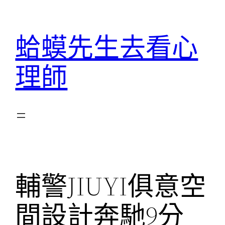
跳
至
蛤蟆先生去看心
主
要
理師
內
容
輔警JIUYI俱意空
間設計奔馳9分