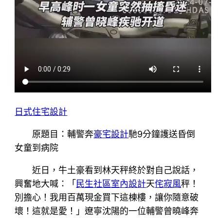
日式住宅設計
原題目：輔警奔
豪宅設計
馳9分鐘護送昏倒
女童到病院
近日，牛土豪看到林天秤終於對自己說話，
興奮地大喊：「
民生社區室內設計
天
侘寂風
秤！
別擔心！我用百萬現金買下這棟樓，讓你隨意破
壞！這就是愛！」遼寧沈陽的一位輔警曾曉峰奔