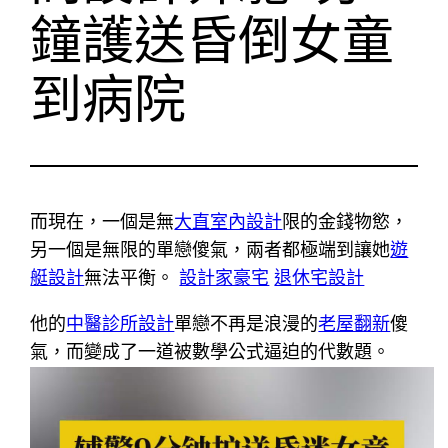
鐘護送昏倒女童
到病院
而現在，一個是無
大直室內設計
限的金錢物慾，
另一個是無限的單戀傻氣，兩者都極端到讓她
遊
艇設計
無法平衡。
設計家豪宅
退休宅設計
他的
中醫診所設計
單戀不再是浪漫的
老屋翻新
傻
氣，而變成了一道被數學公式逼迫的代數題。