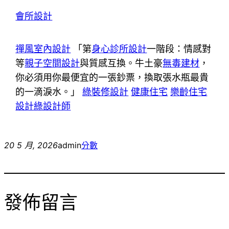
會所設計
禪風室內設計
「第
身心診所設計
一階段：情感對
等
親子空間設計
與質感互換。牛土豪
無毒建材
，
你必須用你最便宜的一張鈔票，換取張水瓶最貴
的一滴淚水。」
綠裝修設計
健康住宅
樂齡住宅
設計
綠設計師
20 5 月, 2026
admin
分數
發佈留言