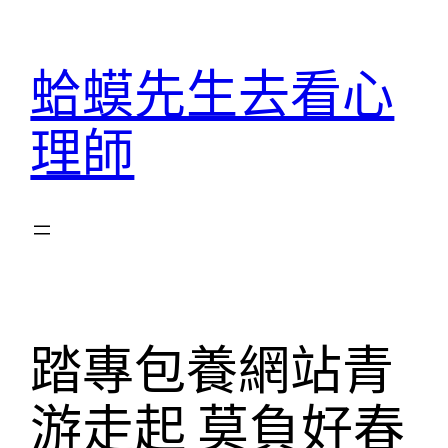
跳
至
蛤蟆先生去看心
主
要
理師
內
容
踏專包養網站青
游走起 莫負好春