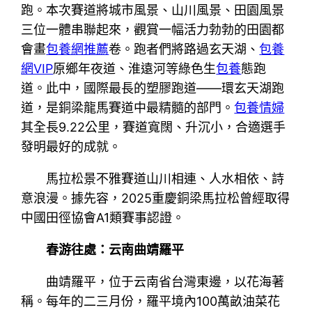
跑。本次賽道將城市風景、山川風景、田園風景
三位一體串聯起來，觀賞一幅活力勃勃的田園都
會畫
包養網推薦
卷。跑者們將路過玄天湖、
包養
網VIP
原鄉年夜道、淮遠河等綠色生
包養
態跑
道。此中，國際最長的塑膠跑道——環玄天湖跑
道，是銅梁龍馬賽道中最精髓的部門。
包養情婦
其全長9.22公里，賽道寬闊、升沉小，合適選手
發明最好的成就。
馬拉松景不雅賽道山川相連、人水相依、詩
意浪漫。據先容，2025重慶銅梁馬拉松曾經取得
中國田徑協會A1類賽事認證。
春游往處：云南曲靖羅平
曲靖羅平，位于云南省台灣東邊，以花海著
稱。每年的二三月份，羅平境內100萬畝油菜花