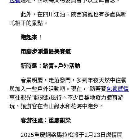
包養
遺址，西峽縣文物委員會予以立碑留念。
此外，在四川江油、陜西寶雞也有多處與哪
吒相干的景點。
跑起來！
用腳步測量最美賽道
新時髦：踏青+戶外活動
春景明麗，走落發門，多到年夜天然中往餐
與加入一些戶外活動吧。現在，“隨著賽
包養感情
事往觀光”越來越風行。不少目標地發力體育游
玩，讓游客在青山綠水和花海中跑步。
春游往處：重慶銅梁
2025重慶銅梁馬拉松將于2月23日燃情開