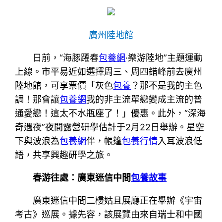
廣州陸地館
日前，“海豚躍春
包養網
·樂游陸地”主題運動
上線。市平易近如選擇周三、周四錯峰前去廣州
陸地館，可享票價「灰色
包養
？那不是我的主色
調！那會讓
包養網
我的非主流單戀變成主流的普
通愛戀！這太不水瓶座了！」優惠。此外，“深海
奇遇夜”夜間露營研學估計于2月22日舉辦。星空
下與波浪為
包養網
伴，帳篷
包養行情
入耳波浪低
語，共享興趣研學之旅。
春游往處：廣東迷信中間
包養故事
廣東迷信中間二樓姑且展廳正在舉辦《宇宙
考古》巡展。據先容，該展覽由來自瑞士和中國