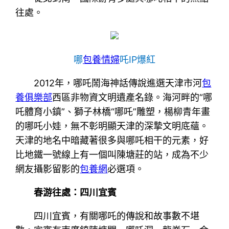
往處。
哪
包養情婦
吒IP爆紅
2012年，哪吒鬧海神話傳說進選天津市河
包
養俱樂部
西區非物資文明遺產名錄。海河畔的“哪
吒體育小鎮”、獅子林橋“哪吒”雕塑，楊柳青年畫
的哪吒小娃，無不彰明顯天津的深摯文明底蘊。
天津的地名中暗藏著很多與哪吒相干的元素，好
比地鐵一號線上有一個叫陳塘莊的站，成為不少
網友攝影留影的
包養網
必選項。
春游往處：四川宜賓
四川宜賓，有關哪吒的傳說和故事數不堪