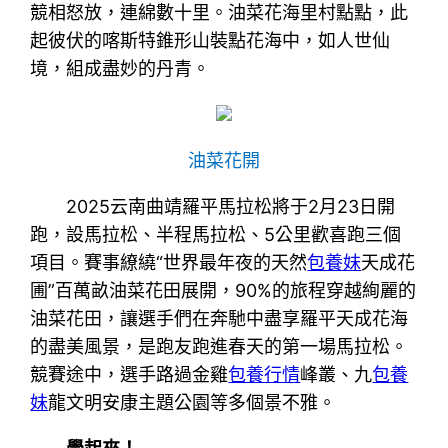
競相怒放，連綿數十里。油菜花海里村點點，此
起彼伏的喀斯特錐形山裝點花海中，如人世仙
境，組成盡妙的丹青。
油菜花開
2025云南曲靖羅平馬拉松將于2月23日開
跑，設馬拉松、半程馬拉松、5公里歡喜跑三個
項目。賽事繚繞“世界最年夜的天然
包養妹
天成花
圃”百萬畝油菜花田展開，90%的旅程穿越絢麗的
油菜花田，讓選手們在奔馳中盡享羅平天成花海
的盡美風景，是跑友跑進春天的第一場馬拉松。
競賽途中，選手路過金雞
包養行情
峰叢、九
包養
妹
龍文明安康主題公園等多個景不雅。