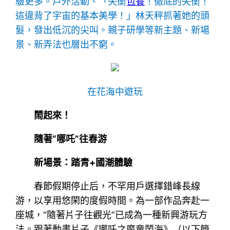
驗更多。戶外活動、「失衡
包養
！徹底的失衡！
這違背了宇宙的基本美學！」林天秤抓著她的頭
髮，發出低沉的尖叫。親子研學等新主題、新場
景、新弄法也層出不窮。
在花海中遊玩
鬧起來！
隨著“哪吒”往春游
新場景：踏青+國潮體驗
春節假期停止后，不罕用戶選擇錯峰長線
游，以享用悠閑的度假時間。為一部作品奔赴一
座城，“隨著片子往觀光”已成為一種新興游玩方
法。跟著動畫片子《哪吒之魔童鬧海》（以下簡