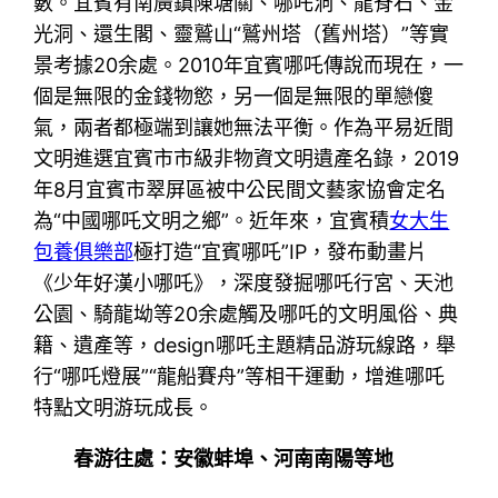
數。宜賓有南廣鎮陳塘關、哪吒洞、龍脊石、金
光洞、還生閣、靈鷲山“鷲州塔（舊州塔）”等實
景考據20余處。2010年宜賓哪吒傳說而現在，一
個是無限的金錢物慾，另一個是無限的單戀傻
氣，兩者都極端到讓她無法平衡。作為平易近間
文明進選宜賓市市級非物資文明遺產名錄，2019
年8月宜賓市翠屏區被中公民間文藝家協會定名
為“中國哪吒文明之鄉”。近年來，宜賓積
女大生
包養俱樂部
極打造“宜賓哪吒”IP，發布動畫片
《少年好漢小哪吒》，深度發掘哪吒行宮、天池
公園、騎龍坳等20余處觸及哪吒的文明風俗、典
籍、遺產等，design哪吒主題精品游玩線路，舉
行“哪吒燈展”“龍船賽舟”等相干運動，增進哪吒
特點文明游玩成長。
春游往處：安徽蚌埠、河南南陽等地