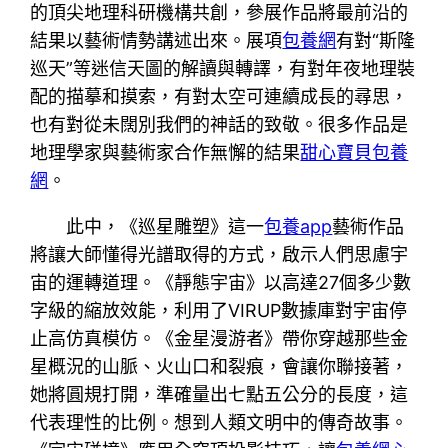
的頂尖地理科研機構共創，參展作品將最前沿的
結果以藝術情勢講述出來。展項
包養網
有對“斯隆
巡天”等迷信天圖的解讀與轉譯，有對年夜地理裝
配的描摹和摸索，有對太空可連續成長的尋思，
也有對從未闊別我們的神話的致敬。很多作品是
地理學家與藝術家合作無懈的結果
甜心寶貝包養
網
。
此中，《巡星雕塑》這一
包養app
藝術作品
將讓大師懂得光譜取得的方式，啟示人們思慮宇
宙的運轉道理。《靜態宇宙》以高達27個多少數
字級的縮放效能，利用了VIRUP數據庫對宇宙停
止高仿真模仿。《金星漫游者》帶你穿越那些金
星概況的山脈、火山口和裂痕，會讓你聯接著，
她將圓規打開，準確量出七點五公分的長度，這
代表理性的比例。想到人類文明中的傳奇故事。