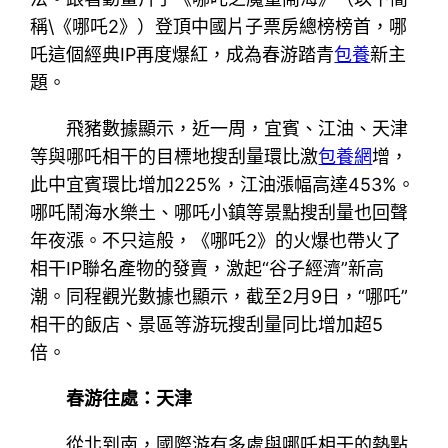
稱\《哪吒2》）登頂中國片子票房總榜榜首，哪
吒這個經典IP再度爆紅，成為春游踏青
包養
新主
題。
飛豬數據顯示，近一周，宜賓、江油、天津
等與哪吒相干的目標地搜刮量環比激
包養網
增，
此中宜賓環比增加225%，江油漲幅高達453%。
哪吒鬧海水樂土、哪吒小鎮等景點搜刮量也回聲
年夜漲。不只這般，《哪吒2》的火爆也帶火了
相干IP聯名產物的發賣，激起“谷子經濟”新高
潮。同程觀光數據也顯示，截至2月9日，“哪吒”
相干的飯店、景區等游玩搜刮量同比增加超5
倍。
春游往處：天津
從北到南，國際游有多處與哪吒相干的熱點