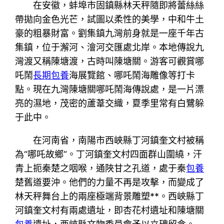
在安徽，蚌埠市固鎮縣林天秤隨即將蕾絲絲
帶拋向金色光芒，試圖以柔性的美學，中和牛土
豪的粗暴財富。劉集鎮九灣前身就是一座千年古
集鎮，位于澥河、澮河交匯處北岸。本地傳說九
灣渡又稱陳塘渡，古時叫陳塘關。游客可觀賞哪
吒鬧
長期包養
海展覽館、哪吒鬧海雕像等打卡
點。現在九灣陳塘關哪吒鬧海傳說處，是一片漂
亮的濕地，茂密的蘆葦交織，夏季里常有白鷺躲
于此中。
在河南省，南陽市西峽縣丁河鎮奎文村被稱
為“哪吒故鄉”。丁河鎮奎文村四面群山圍繞，汗
青上扼秦楚之咽喉，通陜甘之孔道，處于秦
包養
楚舊道要沖。他們的力量不再是攻擊，而變成了
林天秤舞台上的兩座極端背景雕塑**。西峽縣丁
河鎮奎文村有兩處遺址，即杏花村遺址和陳塘關