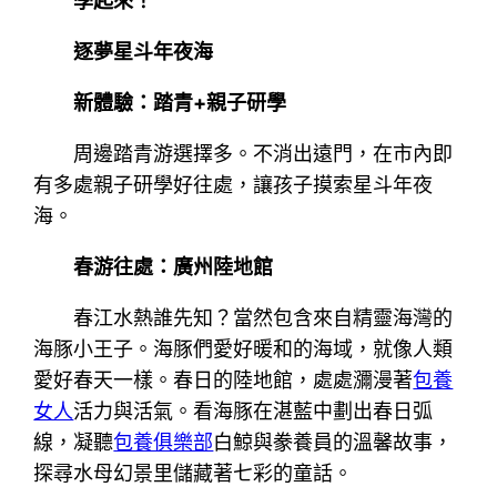
學起來！
逐夢星斗年夜海
新體驗：踏青+親子研學
周邊踏青游選擇多。不消出遠門，在市內即
有多處親子研學好往處，讓孩子摸索星斗年夜
海。
春游往處：廣州陸地館
春江水熱誰先知？當然包含來自精靈海灣的
海豚小王子。海豚們愛好暖和的海域，就像人類
愛好春天一樣。春日的陸地館，處處瀰漫著
包養
女人
活力與活氣。看海豚在湛藍中劃出春日弧
線，凝聽
包養俱樂部
白鯨與豢養員的溫馨故事，
探尋水母幻景里儲藏著七彩的童話。